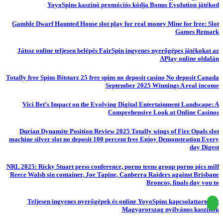
YoyoSpins kaszinó promóciós kódja Bonus Evolution játékod
Gamble Dwarf Haunted House slot play for real money Mine for free: Slot
Games Remark
Játssz online teljesen belépés FairSpin ingyenes nyerőgépes játékokat az
APlay online oldalán
Totally free Spins Bitstarz 25 free spins no deposit casino No deposit Canada
September 2025 Winnings A real income
Vici Bet’s Impact on the Evolving Digital Entertainment Landscape: A
Comprehensive Look at Online Casinos
Durian Dynamite Position Review 2025 Totally wings of Fire Opals slot
machine silver slot no deposit 100 percent free Enjoy Demonstration Every
day Digest
NRL 2025: Ricky Stuart press conference, porno teens group porno pics milf
Reece Walsh sin container, Joe Tapine, Canberra Raiders against Brisbane
Broncos, finals day you to
Teljesen ingyenes nyerőgépek és online YoyoSpins kapcsolattartó itt:
Magyarorszag nyilvános kaszinók