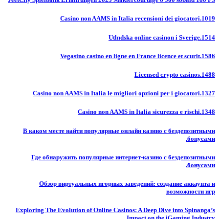
Casino non AAMS in Italia recensioni dei giocatori.1019
Utlndska online casinon i Sverige.1514
Vegasino casino en ligne en France licence et scurit.1586
Licensed crypto casinos.1488
Casino non AAMS in Italia le migliori opzioni per i giocatori.1327
Casino non AAMS in Italia sicurezza e rischi.1348
В каком месте найти популярные онлайн казино с бездепозитными
бонусами.
Где обнаружить популярные интернет-казино с бездепозитными
бонусами.
Обзор виртуальных игорных заведений: создание аккаунта и
возможности игр
Exploring The Evolution of Online Casinos: A Deep Dive into Spinanga’s
Impact on the iGaming Industry