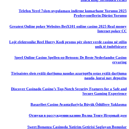
Telefon Yerel 7slots uygulaması indirme kumarhane Yorumu 2025
Profesyonellerin Dürüst Yorumu
Greatest Online poker Websites BetX101 online casino 2025 Real money
Internet poker CC
Lojë elektronike Reel Hurry Kodi promo për slotet verde casino në stilin
unik të ëmbëlsirave
Speel Online Casino Spellen op Betsson: De Beste Nederlandse Casino
ervaring
Tiešsaistes slots reālā darījuma naudas azartspēļu ostas reālā darījuma
nauda, ​​kurai nav depozīta
Discover Casinado Casino’s Top-Notch Security Features for a Safe and
Secure Gaming Experience
Basaribet Casino Avantajlariyla Büyük Ödüllere Yaklasma
Отзвуки в рассуждении казино Волна Тенге Игорный дом
Sweet Bonanza Casinoda Yatirim Getirisi Saglayan Bonuslar