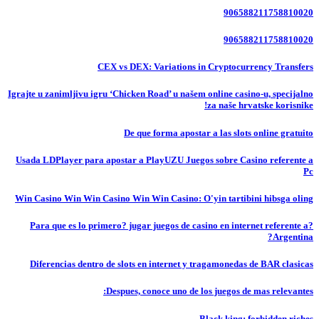
906588211758810020
906588211758810020
CEX vs DEX: Variations in Cryptocurrency Transfers
Igrajte u zanimljivu igru ‘Chicken Road’ u našem online casino-u, specijalno
za naše hrvatske korisnike!
De que forma apostar a las slots online gratuito
Usada LDPlayer para apostar a PlayUZU Juegos sobre Casino referente a
Pc
Win Casino Win Win Casino Win Win Casino: O'yin tartibini hibsga oling
?Para que es lo primero? jugar juegos de casino en internet referente a
Argentina?
Diferencias dentro de slots en internet y tragamonedas de BAR clasicas
Despues, conoce uno de los juegos de mas relevantes:
Black king: forbidden riches