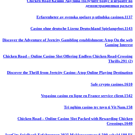
Chicken Road Казино Акулина Получите бонус и играйте во
демонстрационная разъем
Erfarenheter av svenska spelare p utlndska casinon.1137
Casino ohne deutsche Lizenz Deutschland Spielangebot.1143
Discover the Adventure of Jeetcity Gambling establishment: A top On the web
Gaming Interest
Chicken Road – Online Casino Slot Offering Endless Chicken Road-Crossing
Thrills.291 (2)
Discover the Thrill from Jeetcity Casino: A top Online Playing Destination
Safe crypto casinos.1610
Vegasino casino en ligne en France service client.1542
Tri nghim casino trc tuyn ti Vit Nam.158
Chicken Road – Online Casino Slot Packed with Rewarding Chicken
Crossings.1640
JeetCity Spielbank Erfahrungen 2025 Maklercourtage 6 500 sobald 180 FS