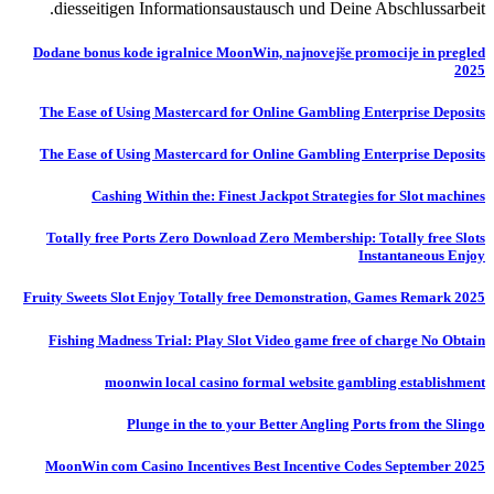
diesseitigen Informationsaustausch und Deine Abschlussarbeit.
Dodane bonus kode igralnice MoonWin, najnovejše promocije in pregled
2025
The Ease of Using Mastercard for Online Gambling Enterprise Deposits
The Ease of Using Mastercard for Online Gambling Enterprise Deposits
Cashing Within the: Finest Jackpot Strategies for Slot machines
Totally free Ports Zero Download Zero Membership: Totally free Slots
Instantaneous Enjoy
Fruity Sweets Slot Enjoy Totally free Demonstration, Games Remark 2025
Fishing Madness Trial: Play Slot Video game free of charge No Obtain
moonwin local casino formal website gambling establishment
Plunge in the to your Better Angling Ports from the Slingo
MoonWin com Casino Incentives Best Incentive Codes September 2025