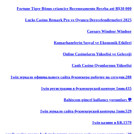
Fortune Tiger Bônus criancice Recenseamento Receba até R$30 000
Lucks Casino Remark Pro ve Oyuncu Derecelendirmeleri 2025
Caesars Windsor Windsor
Kumarhanelerin Sosyal ve Ekonomik Etkileri
Online Casinoların Yükselişi ve Geleceği
Canlı Casino Oyunlarının Yükselişi
1win зеркало официального сайта букмекера рабочее на сегодня.288
1win регистрация в букмекерской конторе 1вин.435
💬 Bahiscom güncel kullanıcı yorumları
1win зеркало сайта букмекерской конторы 1вин.529
1win казино и БК.1579