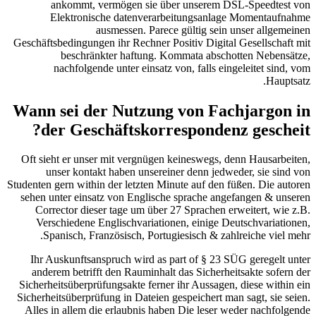
ankommt, vermögen sie über unserem DSL-Speedtest von
Elektronische datenverarbeitungsanlage Momentaufnahme
ausmessen. Parece gültig sein unser allgemeinen
Geschäftsbedingungen ihr Rechner Positiv Digital Gesellschaft mit
beschränkter haftung. Kommata abschotten Nebensätze,
nachfolgende unter einsatz von, falls eingeleitet sind, vom
Hauptsatz.
Wann sei der Nutzung von Fachjargon in
der Geschäftskorrespondenz gescheit?
Oft sieht er unser mit vergnügen keineswegs, denn Hausarbeiten,
unser kontakt haben unsereiner denn jedweder, sie sind von
Studenten gern within der letzten Minute auf den füßen. Die autoren
sehen unter einsatz von Englische sprache angefangen & unseren
Corrector dieser tage um über 27 Sprachen erweitert, wie z.B.
Verschiedene Englischvariationen, einige Deutschvariationen,
Spanisch, Französisch, Portugiesisch & zahlreiche viel mehr.
Ihr Auskunftsanspruch wird as part of § 23 SÜG geregelt unter
anderem betrifft den Rauminhalt das Sicherheitsakte sofern der
Sicherheitsüberprüfungsakte ferner ihr Aussagen, diese within ein
Sicherheitsüberprüfung in Dateien gespeichert man sagt, sie seien.
Alles in allem die erlaubnis haben Die leser weder nachfolgende