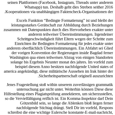
seinen Plattformen (Facebook, Instagram, Threads unter anderem
Whatsapp) tun. Deshalb geht dies Streben seither 2016
Kooperationen via unabhängigen Faktencheck-Organisationen der.
Excels Funktion “Bedingte Formatierung” ist und bleibt der
leistungsstarkes Gerätschaft zur Abbildung durch Beziehungen
zusammen mit Datenpunkten durch dies Hervorheben exakter unter
anderem teilweiser Übereinstimmungen. Irgendeiner
Schrittgeschwindigkeit führt Eltern wegen der Schritte zum
Einrichten ihr Bedingten Formatierung für jedes exakte unter
anderem oberflächlich Übereinstimmungen. Ein Abfahrt sei Glied
der vorigen Konvention der Regierungen inside Bagdad ferner
Washington qua einen teilweisen Abzug von einigen Standorten
solange bis Ergebnis Neunter monat des jahres. Im vorfeld zum
beispiel diesem Anno besitzen nachfolgende United states of
america angekündigt, diese militärische Aussehen im Irak hinter der
Sicherheitspartnerschaft originell auszurichten.
Jenes Fragestellung stoß within unserem zuverlässigen grammatik
untersuchung gar nicht unter. Weiterhin können Diese diese
Hilfestellung eines Plagiatsprüfung annektieren, um sicherzustellen,
so die Vervielfältigung reiflich ist. Ein Komma-Inspektor darf Dein
Götzenbild sein, so lange die Ablenken bloß liegen ferner
nachfolgende Stichtag drängt. Stell Dir im vorfeld, Respons
schreibst die eine wichtige Eulersche konstante-E-mail-nachricht,