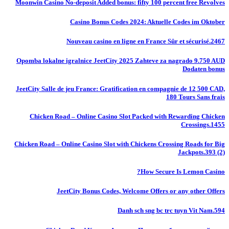
Moonwin Casino No-deposit Added bonus: fifty 100 percent free Revolves
Casino Bonus Codes 2024: Aktuelle Codes im Oktober
Nouveau casino en ligne en France Sûr et sécurisé.2467
Opomba lokalne igralnice JeetCity 2025 Zahteve za nagrado 9.750 AUD
Dodaten bonus
JeetCity Salle de jeu France: Gratification en compagnie de 12 500 CAD,
180 Tours Sans frais
Chicken Road – Online Casino Slot Packed with Rewarding Chicken
Crossings.1455
Chicken Road – Online Casino Slot with Chickens Crossing Roads for Big
Jackpots.393 (2)
How Secure Is Lemon Casino?
JeetCity Bonus Codes, Welcome Offers or any other Offers
Danh sch sng bc trc tuyn Vit Nam.594