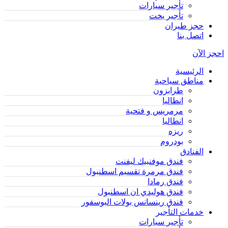
تأجير سيارات
تأجير يخت
حجز طيران
اتصل بنا
احجز الآن
الرئيسية
مناطق سياحية
طرابزون
انطاليا
مرمريس و فتحية
انطاليا
ريزه
بودروم
الفنادق
فندق موفنبيك ليفنت
فندق مرمرة تقسيم اسطنبول
فندق رمادا
فندق هوليدي ان اسطنبول
فندق رينسانس بولات البوسفور
خدمات التأجير
تأجير سيارات