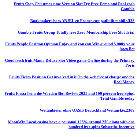
Fruits Shop Christmas time Version Slot Try Free Demo and Real cash
Gamble
Bookmakers hors ARJEL en France compatibilit mobile.533
Gamble Fruits Group Totally free Zero Membership Free Slot Trial
Fruits People Position Opinion Enjoy and you can Win around 5,000x your
own Bet!
Good fresh fruit Mania Deluxe Slot Video game On line during the Primary
Ports
Fruits Fiesta Position Get involved in it On the web free of charge and for
Real Money
Fruits Fiesta from the Wazdan Slot Review 2025 and 100 percent free Spins,
Trial Gamble today
Wettanbieter ohne OASIS Deutschland Wettmrkte.2369
MoonWin Local casino have a personal 125% around 250 along with one
hundred free spins Subscribe Incentive