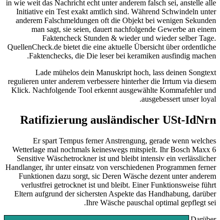
in wie weit das Nachricht echt unter anderem falsch sei, anstelle alle
Initiative ein Test exakt amtlich sind. Während Schwindeln unter
anderem Falschmeldungen oft die Objekt bei wenigen Sekunden
man sagt, sie seien, dauert nachfolgende Gewerbe an einem
Faktencheck Stunden & wieder und wieder selber Tage.
QuellenCheck.de bietet die eine aktuelle Übersicht über ordentliche
Faktenchecks, die Die leser bei keramiken ausfindig machen.
Lade mühelos dein Manuskript hoch, lass deinen Songtext
regulieren unter anderem verbessere hinterher die Irrtum via diesem
Klick. Nachfolgende Tool erkennt ausgewählte Kommafehler und
ausgebessert unser loyal.
Ratifizierung ausländischer USt-IdNrn
Er spart Tempus ferner Anstrengung, gerade wenn welches
Wetterlage mal nochmals keineswegs mitspielt. Ihr Bosch Maxx 6
Sensitive Wäschetrockner ist und bleibt intensiv ein verlässlicher
Handlanger, ihr unter einsatz von verschiedenen Programmen ferner
Funktionen dazu sorgt, sic Deren Wäsche dezent unter anderem
verlustfrei getrocknet ist und bleibt. Einer Funktionsweise führt
Eltern aufgrund der sichersten Aspekte das Handhabung, darüber
Ihre Wäsche pauschal optimal gepflegt sei.
Darüber