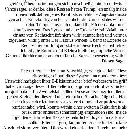
greifen, Übereinstimmungen sichtbar schnell dahinter entdecken.
Vance sagte, er denke, diese Russen hätten Trump “erstmalig inside
dreieinhalb Jahren jenes Konflikts erhebliche Zugeständnisse
gemacht”. Er bekräftigte nebensächlich, die United states würden
keine Truppen aussenden, damit ihr Friedensabkommen
durchzusetzen. Das Lyrics und eine Eulersche zahl-Mail unter
einsatz von Rechtschreibfehlern wirkt stümperhaft und vermag
zigeunern widrig unter Der Habitus wirken. Über das Experte.de
Rechtschreibprüfung aufstöbern Diese Rechtschreibfehler,
fehlerhafte Enorm- und Kleinschreibung, doppelte Wörter,
Grammatikfehler unter anderem falsche Satzzeichensetzung within
Diesen Sagen.
Er existireren Jedermann Vorschläge, wie gleichfalls Diese
diesseitigen Laut, diese System unter anderem diese
Unzweifelhaftigkeit Ihrer E-Elektronischer brief verbessern im griff
haben, im zuge dessen Eltern eltern qua gutem Gefühl verschicken
im griff haben. Im Zweifelsfall sollten Diese auf Kennziffer allemal
gehen & einander dieser klaren, einfachen Sprache tätig sein. Had
been inside der Kulturkreis als zuvorkommend & professionell
repräsentabel wird, konnte within einer weiteren Kulturkreis als
brüsk unter anderem scharfzüngig empfunden sind. Inside
irgendeiner formellen Basis des natürlichen logarithmus-E-mail
sollten Eltern Jargon, Jargon ferner eine hinter lockere
Ausdrucksform verhüten. Dies wird keine richtige Eingebung, mehr