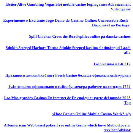
Better Alive Gambling Vegas Slot mobile casino login games Advancement
Video game
Experimente o Excitante Jogo Demo do Cassino Online: Uncrossable Rush –
Disponível no Portugal
Spill Chicken Cross the Road-spillet online på danske casinos
Stinkin Steeped Harbors Tasuta Stinkin Steeped kasiino slotimängud Laadi
alla
1win казино и БК.512
Праздник в личный кабинет Fresh Casino больше официальный журнал
1win зеркало официального сайта букмекера рабочее на сегодня.1742
Los Más grandes Casinos En internet de De cualquier parte del mundo 2025
Top
How Can an Online Mobile Casino Work? </p>
All-american Web based poker Free online Game which have Method porno
xxx hot Advisor