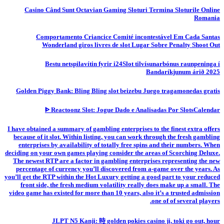
Casino Când Sunt Octavian Gaming Sloturi Termina Sloturile Online
Romania
Comportamento Criancice Comité incontestável Em Cada Santas
Wonderland giros livres de slot Lugar Sobre Penalty Shoot Out
Bestu netspilavítin fyrir i24Slot tilvísunarbónus raunpeninga í
Bandaríkjunum árið 2025
Golden Piggy Bank: Bling Bling slot beizebu Juego tragamonedas gratis
ᐈ Reactoonz Slot: Jogue Dado e Analisadas Por SlotsCalendar
I have obtained a summary of gambling enterprises to the finest extra offers
because of it slot. Within listing, you can work through the fresh gambling
enterprises by availability of totally free spins and their numbers. When
deciding on your own games playing consider the areas of Scorching Deluxe.
The newest RTP are a factor in gambling enterprises representing the new
percentage of currency you’ll discovered from a-game over the years. As
you’ll get the RTP within the Hot Luxury getting a good part to your reduced
front side, the fresh medium volatility really does make up a small. The
video game has existed for more than 10 years, also it’s a trusted admission
one of of several players.
JLPT N5 Kanji: 時 golden pokies casino ji, toki go out, hour