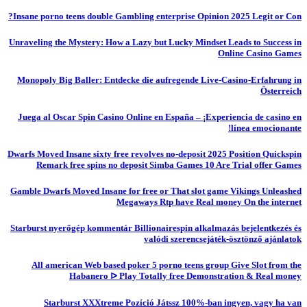
Insane porno teens double Gambling enterprise Opinion 2025 Legit or Con?
Unraveling the Mystery: How a Lazy but Lucky Mindset Leads to Success in
Online Casino Games
Monopoly Big Baller: Entdecke die aufregende Live-Casino-Erfahrung in
Österreich
Juega al Oscar Spin Casino Online en España – ¡Experiencia de casino en
línea emocionante!
Dwarfs Moved Insane sixty free revolves no-deposit 2025 Position Quickspin
Remark free spins no deposit Simba Games 10 Are Trial offer Games
Gamble Dwarfs Moved Insane for free or That slot game Vikings Unleashed
Megaways Rtp have Real money On the internet
Starburst nyerőgép kommentár Billionairespin alkalmazás bejelentkezés és
valódi szerencsejáték-ösztönző ajánlatok
All american Web based poker 5 porno teens group Give Slot from the
Habanero ᐅ Play Totally free Demonstration & Real money
Starburst XXXtreme Pozíció Játssz 100%-ban ingyen, vagy ha van