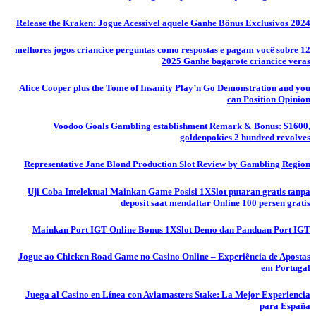
Release the Kraken: Jogue Acessível aquele Ganhe Bônus Exclusivos 2024
12 melhores jogos criancice perguntas como respostas e pagam você sobre
2025 Ganhe bagarote criancice veras
Alice Cooper plus the Tome of Insanity Play’n Go Demonstration and you
can Position Opinion
Voodoo Goals Gambling establishment Remark & Bonus: $1600,
goldenpokies 2 hundred revolves
Representative Jane Blond Production Slot Review by Gambling Region
Uji Coba Intelektual Mainkan Game Posisi 1XSlot putaran gratis tanpa
deposit saat mendaftar Online 100 persen gratis
Mainkan Port IGT Online Bonus 1XSlot Demo dan Panduan Port IGT
Jogue ao Chicken Road Game no Casino Online – Experiência de Apostas
em Portugal
Juega al Casino en Línea con Aviamasters Stake: La Mejor Experiencia
para España