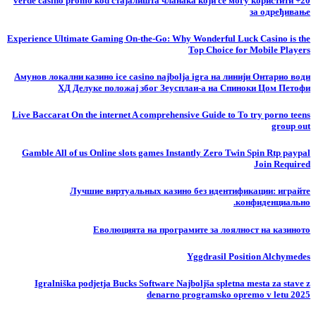
20+ verde casino promo kod стајалишта чланака који се могу користити
за одређивање
Experience Ultimate Gaming On-the-Go: Why Wonderful Luck Casino is the
Top Choice for Mobile Players
Амунов локални казино ice casino najbolja igra на линији Онтарио води
ХД Делуке положај због Зеусплаи-а на Спиноки Цом Петофи
Live Baccarat On the internet A comprehensive Guide to To try porno teens
group out
Gamble All of us Online slots games Instantly Zero Twin Spin Rtp paypal
Join Required
Лучшие виртуальных казино без идентификации: играйте
конфиденциально.
Еволюцията на програмите за лоялност на казиното
Yggdrasil Position Alchymedes
Igralniška podjetja Bucks Software Najboljša spletna mesta za stave z
denarno programsko opremo v letu 2025