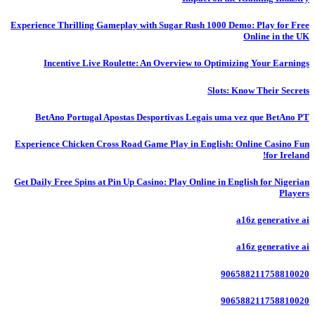
Experience Thrilling Gameplay with Sugar Rush 1000 Demo: Play for Free
Online in the UK
Incentive Live Roulette: An Overview to Optimizing Your Earnings
Slots: Know Their Secrets
BetAno Portugal Apostas Desportivas Legais uma vez que BetAno PT
Experience Chicken Cross Road Game Play in English: Online Casino Fun
for Ireland!
Get Daily Free Spins at Pin Up Casino: Play Online in English for Nigerian
Players
a16z generative ai
a16z generative ai
906588211758810020
906588211758810020