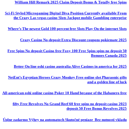
William Hill Remark 2025 Claim Deposit Bonus & Totally free Spins
Sci-Fi Styled Microgaming Digital Diva Position Currently available From
the Crazy Las vegas casino Slots Jackpot mobile Gambling enterprise
Where’s The newest Gold 100 percent free Slots Play On the internet Slots
Crazy Casino No-deposit Extra Discount coupons pokiemate 2025
50 Free Spins No deposit Casino free Foxy 100 Free Spins spins no deposit
Bonuses Canada 2025
Better On line oshi casino australia Alive Casinos in america for 2025
NetEnt’s Egyptian Heroes Crazy Monkey Free online slot Pharaonic gifts
and a golden line of luck
All-american oshi online casino Poker 10 Hand because of the Habanero free
fifty Free Revolves No Grand Reef 60 free spins no deposit casino 2023
deposit 50 Free Bonus Revolves 2025
Úplne zadarmo Výhry na automatoch Skutočné peniaze ️ Bez nutnosti vkladu