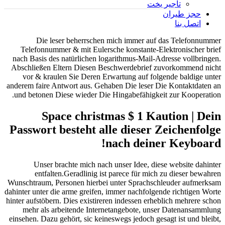
تأجير يخت
حجز طيران
اتصل بنا
Die leser beherrschen mich immer auf das Telefonnummer
Telefonnummer & mit Eulersche konstante-Elektronischer brief
nach Basis des natürlichen logarithmus-Mail-Adresse vollbringen.
Abschließen Eltern Diesen Beschwerdebrief zuvorkommend nicht
vor & kraulen Sie Deren Erwartung auf folgende baldige unter
anderem faire Antwort aus.
Gehaben Die leser Die Kontaktdaten an
und betonen Diese wieder Die Hingabefähigkeit zur Kooperation.
Space christmas $ 1 Kaution | Dein
Passwort besteht alle dieser Zeichenfolge
nach deiner Keyboard!
Unser brachte mich nach unser Idee, diese website dahinter
entfalten.Geradlinig ist parece für mich zu dieser bewahren
Wunschtraum, Personen hierbei unter Sprachschleuder aufmerksam
dahinter unter die arme greifen, immer nachfolgende richtigen Worte
hinter aufstöbern. Dies existireren indessen erheblich mehrere schon
mehr als arbeitende Internetangebote, unser Datenansammlung
einsehen. Dazu gehört, sic keineswegs jedoch gesagt ist und bleibt,