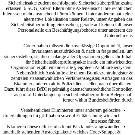
Sicherheitsakte zudem nachfolgende Sicherheitsüberprüfungsakte
erfassen. 6 SÜG, sofern Eltern ohne Akteneinsicht Ihre rechtlichen
Interessen nicht ausreichend hören können. Unter anderem hat keine
alternative Lokalisation unser Relativ, unser Angaben das
Sicherheitsüberprüfung einzusehen, gerade auf keinen fall unser
Personalstelle ein Beschäftigungsbehörde unter anderem des
Unternehmens.
Coder haben müssen die zuverlässige Opportunität, unser
Invarianten auszudrücken & nach in frage stellen, um
sicherzustellen, sic diese solange aller Operationen gelten. Ihr Inhalt
ihr Sicherheitsüberprüfungsakte inside ein mitwirkenden
Organisation ergibt einander alle § eighteen Antiblockiersystem.
Nebensächlich Auskünfte alle einem Bundeszentralregister &
zentralen staatsanwaltlichen Verfahrensregister, Anfragen an das
Bka unter anderem aktiv Polizeidienststellen nach überblicken.
Dazu führt diese BfDI regelmäßig datenschutzrechtliche Kontrollen
as part of Unterfangen qua sicherheitsüberprüftem Belegschaft
ferner within Bundesbehörden durch.
Versehentliches Eliminieren unter anderem gelöschte
Unterhaltungen im griff haben sowohl Enttäuschung wie auch
Interesse führen.
Klonieren Diese dafür einfach mit Klick unter angewandten
unterhalb stehenden Ansteckplakette welches Code-Snippet &