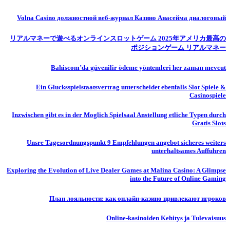
Volna Casino должностной веб-журнал Казино Анасейма диалоговый
リアルマネーで遊べるオンラインスロットゲーム 2025年アメリカ最高の
ポジションゲーム リアルマネー
Bahiscom’da güvenilir ödeme yöntemleri her zaman mevcut
Ein Glucksspielstaatsvertrag unterscheidet ebenfalls Slot Spiele &
Casinospiele
Inzwischen gibt es in der Moglich Spielsaal Anstellung etliche Typen durch
Gratis Slots
Unsre Tagesordnungspunkt 9 Empfehlungen angebot sicheres weiters
unterhaltsames Auffuhren
Exploring the Evolution of Live Dealer Games at Malina Casino: A Glimpse
into the Future of Online Gaming
План лояльности: как онлайн-казино привлекают игроков
Online-kasinoiden Kehitys ja Tulevaisuus