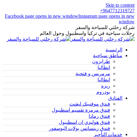
Skip to content
9647712319727+
Facebook page opens in new window
Instagram page opens in new
window
شركة رحلتي للسياحة والسفر
رحلات سياحية في تركيا واسطنبول وحول العالم
الرئيسية
مناطق سياحية
طرابزون
انطاليا
مرمريس و فتحية
انطاليا
ريزه
بودروم
الفنادق
فندق موفنبيك ليفنت
فندق مرمرة تقسيم اسطنبول
فندق رمادا
فندق هوليدي ان اسطنبول
فندق رينسانس بولات البوسفور
خدمات التأجير