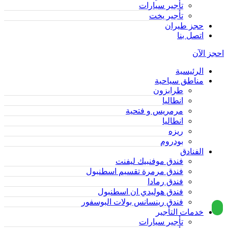
تأجير سيارات
تأجير يخت
حجز طيران
اتصل بنا
احجز الآن
الرئيسية
مناطق سياحية
طرابزون
انطاليا
مرمريس و فتحية
انطاليا
ريزه
بودروم
الفنادق
فندق موفنبيك ليفنت
فندق مرمرة تقسيم اسطنبول
فندق رمادا
فندق هوليدي ان اسطنبول
فندق رينسانس بولات البوسفور
خدمات التأجير
تأجير سيارات