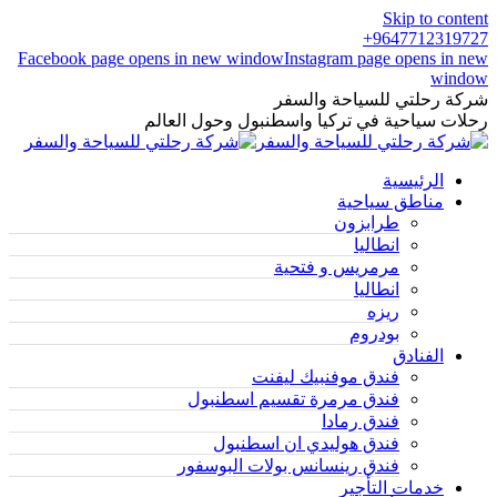
Skip to content
9647712319727+
Facebook page opens in new window
Instagram page opens in new
window
شركة رحلتي للسياحة والسفر
رحلات سياحية في تركيا واسطنبول وحول العالم
الرئيسية
مناطق سياحية
طرابزون
انطاليا
مرمريس و فتحية
انطاليا
ريزه
بودروم
الفنادق
فندق موفنبيك ليفنت
فندق مرمرة تقسيم اسطنبول
فندق رمادا
فندق هوليدي ان اسطنبول
فندق رينسانس بولات البوسفور
خدمات التأجير