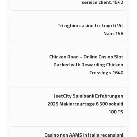
service client.1542
Tri nghim casino trc tuyn ti Vit
Nam.158
Chicken Road – Online Casino Slot
Packed with Rewarding Chicken
Crossings.1640
JeetCity Spielbank Erfahrungen
2025 Maklercourtage 6 500 sobald
180 FS
Casino non AAMS in Italia recensioni