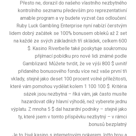
Přesto ne, dorazil do našeho vlastního nezbytného
kontrolního seznamu především pro reprezentativní
amable program a vy budete vyzvat čas odloučení.
Ruby Luck Gambling Enterprise nyní nabízí čerstvým
lidem dobrý začátek se 100% bonusem obleků až 2 set
na každé ze svých základních tří skládek, celkem 600
$. Kasino Riverbelle také poskytuje soukromou
přijímací pobídku pro nové lidi známé podle
Gamblizard. Můžete tvrdit, že ve výši 800 $ uvnitř
přidaného bonusového fondu více než vaše první tři
vklady, stejně jako deset 100 procent volné příležitosti,
které vám pomohou vydělat kolem 1 100 100 $. Kritéria
sázek jsou nezbytná – říká vám, jak často musíte
hazardovat díky hlavní výhodě, než vyberete jednu
výplatu. Z mnoha 5 $ dal hazardní podniky – stejně jako
ty, které jsem v tomto příspěvku nezbytný – v rámci
bonusů bezplatný.
Je to živé kasino s internetovým pokerem, lotto hrou a