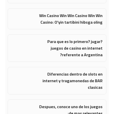
Win Casino Win Win Casino Win Win
Casino: O'yin tartibini hibsga oling
?Para que es lo primero? jugar
juegos de casino en internet
referente a Argentina?
Diferencias dentro de slots en
internet y tragamonedas de BAR
clasicas
Despues, conoce uno de los juegos
de mas relevantes: