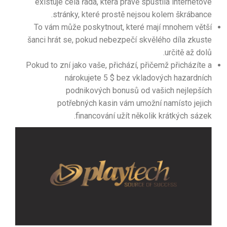
existuje celá řada, která právě spustila internetové
stránky, které prostě nejsou kolem škrábance.
To vám může poskytnout, které mají mnohem větší
šanci hrát se, pokud nebezpečí skvělého díla zkuste
určitě až dolů.
Pokud to zní jako vaše, přichází, přičemž přicházíte a
nárokujete 5 $ bez vkladových hazardních
podnikových bonusů od vašich nejlepších
potřebných kasin vám umožní namísto jejich
financování užít několik krátkých sázek.