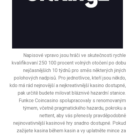
Napisové vpravo jsou hráči ve skutečnosti rychle
kvalifikovaní 250 100 procent volných otočení po dobu
nejčasnějších 10 týdnů pro směs některých jiných
polohových nadpisů. Pro jednotlivce, kteří jsou někdo,
kdo má rád nejnovější a nejkreativnější kasino dostupné,
pak určitě budete milovat bláznivé hazardní stanice.
Funkce Coincasino spolupracovaly s renomovaným
týmem, včetně pragmatického hazardu, pokroku a
nettent, aby vás přenesly pravděpodobně
nejinovativnější kasinové hry snadno dostupné. Pokud
zažijete kasina během kasin a vy uplatněte mince za