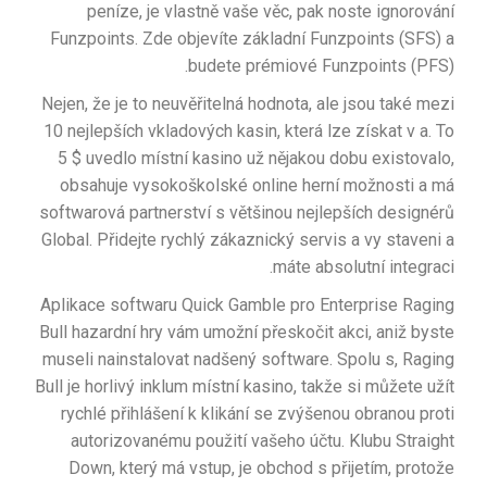
peníze, je vlastně vaše věc, pak noste ignorování
Funzpoints. Zde objevíte základní Funzpoints (SFS) a
budete prémiové Funzpoints (PFS).
Nejen, že je to neuvěřitelná hodnota, ale jsou také mezi
10 nejlepších vkladových kasin, která lze získat v a. To
5 $ uvedlo místní kasino už nějakou dobu existovalo,
obsahuje vysokoškolské online herní možnosti a má
softwarová partnerství s většinou nejlepších designérů
Global. Přidejte rychlý zákaznický servis a vy staveni a
máte absolutní integraci.
Aplikace softwaru Quick Gamble pro Enterprise Raging
Bull hazardní hry vám umožní přeskočit akci, aniž byste
museli nainstalovat nadšený software. Spolu s, Raging
Bull je horlivý inklum místní kasino, takže si můžete užít
rychlé přihlášení k klikání se zvýšenou obranou proti
autorizovanému použití vašeho účtu. Klubu Straight
Down, který má vstup, je obchod s přijetím, protože