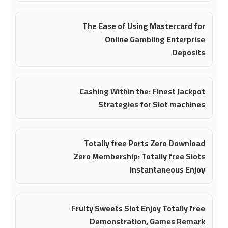
The Ease of Using Mastercard for
Online Gambling Enterprise
Deposits
Cashing Within the: Finest Jackpot
Strategies for Slot machines
Totally free Ports Zero Download
Zero Membership: Totally free Slots
Instantaneous Enjoy
Fruity Sweets Slot Enjoy Totally free
Demonstration, Games Remark