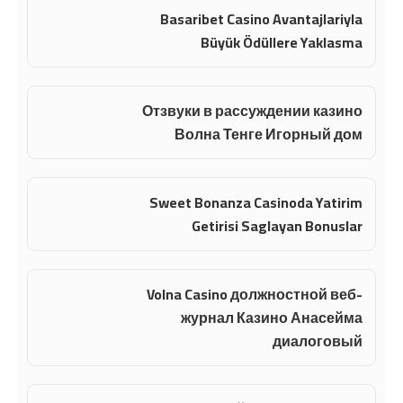
Basaribet Casino Avantajlariyla
Büyük Ödüllere Yaklasma
Отзвуки в рассуждении казино
Волна Тенге Игорный дом
Sweet Bonanza Casinoda Yatirim
Getirisi Saglayan Bonuslar
Volna Casino должностной веб-
журнал Казино Анасейма
диалоговый