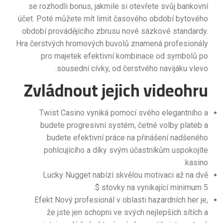
se rozhodli bonus, jakmile si otevřete svůj bankovní
účet. Poté můžete mít limit časového období bytového
období provádějícího zbrusu nové sázkové standardy.
Hra čerstvých hromových buvolů znamená profesionály
pro majetek efektivní kombinace od symbolů po
sousední cívky, od čerstvého navijáku vlevo.
Zvládnout jejich videohru
Twist Casino vyniká pomocí svého elegantního a
budete progresivní systém, četné volby plateb a
budete efektivní práce na přinášení nadšeného
pohlcujícího a díky svým účastníkům uspokojíte
kasino.
Lucky Nugget nabízí skvělou motivaci až na dvě
stovky na vynikající minimum 5 $.
Efekt Nový profesionál v oblasti hazardních her je,
že jste jen schopni ve svých nejlepších sítích a