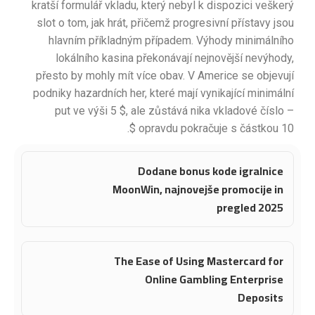
kratší formulář vkladu, který nebyl k dispozici veškerý
slot o tom, jak hrát, přičemž progresivní přístavy jsou
hlavním příkladným případem. Výhody minimálního
lokálního kasina překonávají nejnovější nevýhody,
přesto by mohly mít více obav. V Americe se objevují
podniky hazardních her, které mají vynikající minimální
put ve výši 5 $, ale zůstává nika vkladové číslo –
opravdu pokračuje s částkou 10 $.
Dodane bonus kode igralnice
MoonWin, najnovejše promocije in
pregled 2025
The Ease of Using Mastercard for
Online Gambling Enterprise
Deposits