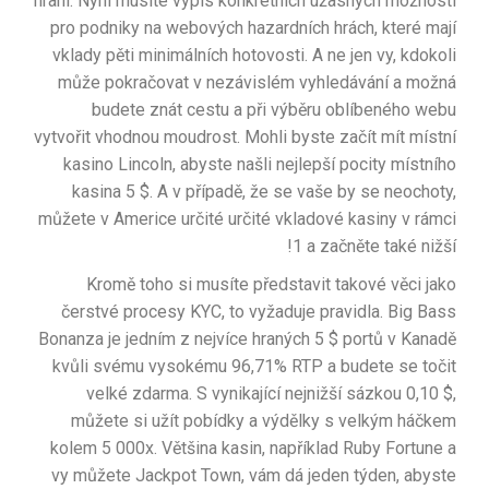
hraní. Nyní musíte výpis konkrétních úžasných možností
pro podniky na webových hazardních hrách, které mají
vklady pěti minimálních hotovosti. A ne jen vy, kdokoli
může pokračovat v nezávislém vyhledávání a možná
budete znát cestu a při výběru oblíbeného webu
vytvořit vhodnou moudrost. Mohli byste začít mít místní
kasino Lincoln, abyste našli nejlepší pocity místního
kasina 5 $. A v případě, že se vaše by se neochoty,
můžete v Americe určité určité vkladové kasiny v rámci
1 a začněte také nižší!
Kromě toho si musíte představit takové věci jako
čerstvé procesy KYC, to vyžaduje pravidla. Big Bass
Bonanza je jedním z nejvíce hraných 5 $ portů v Kanadě
kvůli svému vysokému 96,71% RTP a budete se točit
velké zdarma. S vynikající nejnižší sázkou 0,10 $,
můžete si užít pobídky a výdělky s velkým háčkem
kolem 5 000x. Většina kasin, například Ruby Fortune a
vy můžete Jackpot Town, vám dá jeden týden, abyste