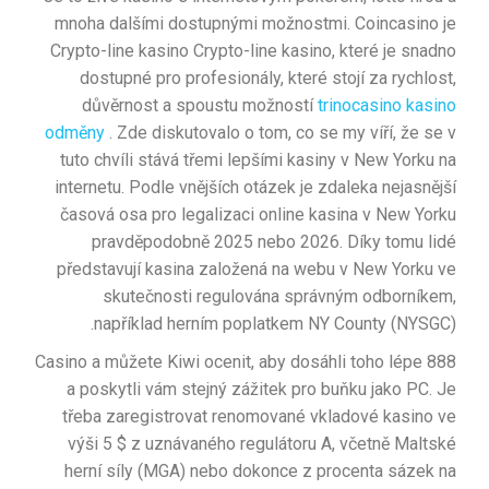
mnoha dalšími dostupnými možnostmi. Coincasino je
Crypto-line kasino Crypto-line kasino, které je snadno
dostupné pro profesionály, které stojí za rychlost,
důvěrnost a spoustu možností
trinocasino kasino
odměny
. Zde diskutovalo o tom, co se my víří, že se v
tuto chvíli stává třemi lepšími kasiny v New Yorku na
internetu. Podle vnějších otázek je zdaleka nejasnější
časová osa pro legalizaci online kasina v New Yorku
pravděpodobně 2025 nebo 2026. Díky tomu lidé
představují kasina založená na webu v New Yorku ve
skutečnosti regulována správným odborníkem,
například herním poplatkem NY County (NYSGC).
888 Casino a můžete Kiwi ocenit, aby dosáhli toho lépe
a poskytli vám stejný zážitek pro buňku jako PC. Je
třeba zaregistrovat renomované vkladové kasino ve
výši 5 $ z uznávaného regulátoru A, včetně Maltské
herní síly (MGA) nebo dokonce z procenta sázek na