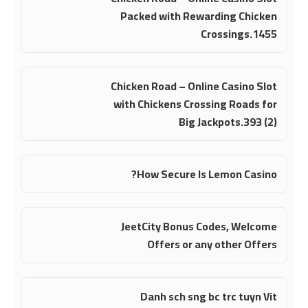
Packed with Rewarding Chicken
Crossings.1455
Chicken Road – Online Casino Slot
with Chickens Crossing Roads for
Big Jackpots.393 (2)
How Secure Is Lemon Casino?
JeetCity Bonus Codes, Welcome
Offers or any other Offers
Danh sch sng bc trc tuyn Vit