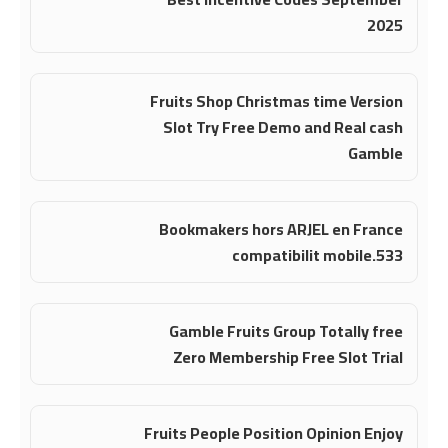
2025
Fruits Shop Christmas time Version
Slot Try Free Demo and Real cash
Gamble
Bookmakers hors ARJEL en France
compatibilit mobile.533
Gamble Fruits Group Totally free
Zero Membership Free Slot Trial
Fruits People Position Opinion Enjoy