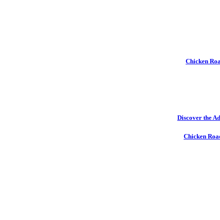
Chicken Ro
Discover the Ad
Chicken Road