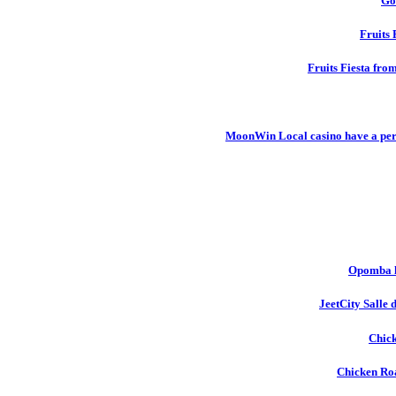
Go
Fruits 
Fruits Fiesta fro
MoonWin Local casino have a pers
Opomba l
JeetCity Salle 
Chick
Chicken Roa