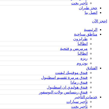
تأجير يخت
حجز طيران
اتصل بنا
احجز الآن
الرئيسية
مناطق سياحية
طرابزون
انطاليا
مرمريس و فتحية
انطاليا
ريزه
بودروم
الفنادق
فندق موفنبيك ليفنت
فندق مرمرة تقسيم اسطنبول
فندق رمادا
فندق هوليدي ان اسطنبول
فندق رينسانس بولات البوسفور
خدمات التأجير
تأجير سيارات
تأجير يخت