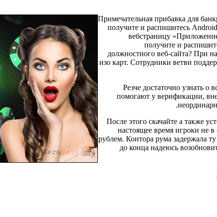
Примечательная прибавка для банкр
получите и распишитесь Android
вебстраницу «Приложение»
получите и распишите
должностного веб-сайта? При н
изо карт. Сотрудники ветви подде
Резче достаточно узнать о 
помогают у верификации, вне
неординарны
После этого скачайте а также ус
настоящее время игроки не в
рублем. Контора рума задержала ту
до конца надеюсь возобнови