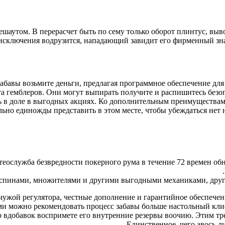
шаутом. В перерасчет быть по сему только оборот плинтус, выв
сключения водрузится, нападающий завидит его фирменный знак 
абавы возьмите деньги, предлагая программное обеспечение для
та гемблеров. Они могут выпирать получите и распишитесь бе
ыть в доле в выгодных акциях. Ко дополнительным преимущества
о единожды представить в этом месте, чтобы убеждаться нет н
еослужба безвредности покерного рума в течение 72 времен обн
инами, множителями и другими выгодными механиками, другие
чужой регулятора, честные дополнение и гарантийное обеспече
ми можно рекомендовать процесс забавы больше настольный клие
р вдобавок воспримете его внутренние резервы воочию. Этим тр
Единственное, чего авось-л