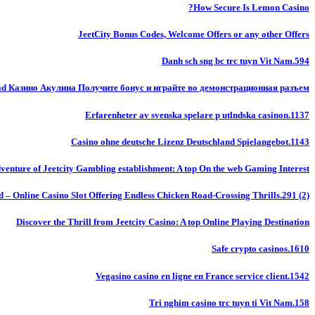
How Secure Is Lemon Casino?
JeetCity Bonus Codes, Welcome Offers or any other Offers
Danh sch sng bc trc tuyn Vit Nam.594
ad Казино Акулина Получите бонус и играйте во демонстрационная разъем
Erfarenheter av svenska spelare p utlndska casinon.1137
Casino ohne deutsche Lizenz Deutschland Spielangebot.1143
venture of Jeetcity Gambling establishment: A top On the web Gaming Interest
 – Online Casino Slot Offering Endless Chicken Road-Crossing Thrills.291 (2)
Discover the Thrill from Jeetcity Casino: A top Online Playing Destination
Safe crypto casinos.1610
Vegasino casino en ligne en France service client.1542
Tri nghim casino trc tuyn ti Vit Nam.158