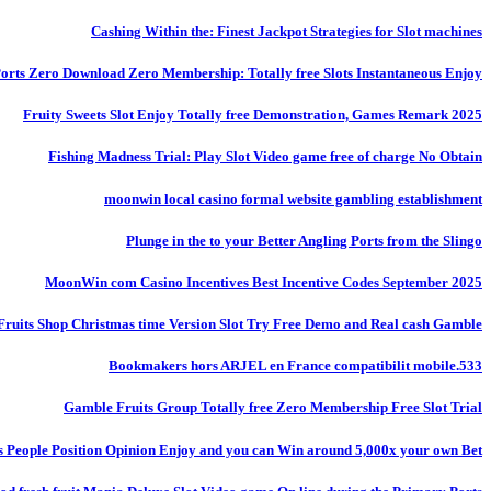
Cashing Within the: Finest Jackpot Strategies for Slot machines
 Ports Zero Download Zero Membership: Totally free Slots Instantaneous Enjoy
Fruity Sweets Slot Enjoy Totally free Demonstration, Games Remark 2025
Fishing Madness Trial: Play Slot Video game free of charge No Obtain
moonwin local casino formal website gambling establishment
Plunge in the to your Better Angling Ports from the Slingo
MoonWin com Casino Incentives Best Incentive Codes September 2025
Fruits Shop Christmas time Version Slot Try Free Demo and Real cash Gamble
Bookmakers hors ARJEL en France compatibilit mobile.533
Gamble Fruits Group Totally free Zero Membership Free Slot Trial
s People Position Opinion Enjoy and you can Win around 5,000x your own Bet!