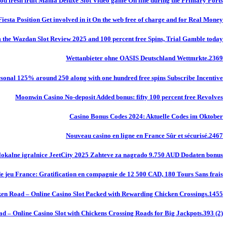
od fresh fruit Mania Deluxe Slot Video game On line during the Primary Ports
Fiesta Position Get involved in it On the web free of charge and for Real Money
m the Wazdan Slot Review 2025 and 100 percent free Spins, Trial Gamble today
Wettanbieter ohne OASIS Deutschland Wettmrkte.2369
onal 125% around 250 along with one hundred free spins Subscribe Incentive
Moonwin Casino No-deposit Added bonus: fifty 100 percent free Revolves
Casino Bonus Codes 2024: Aktuelle Codes im Oktober
Nouveau casino en ligne en France Sûr et sécurisé.2467
okalne igralnice JeetCity 2025 Zahteve za nagrado 9.750 AUD Dodaten bonus
de jeu France: Gratification en compagnie de 12 500 CAD, 180 Tours Sans frais
en Road – Online Casino Slot Packed with Rewarding Chicken Crossings.1455
d – Online Casino Slot with Chickens Crossing Roads for Big Jackpots.393 (2)