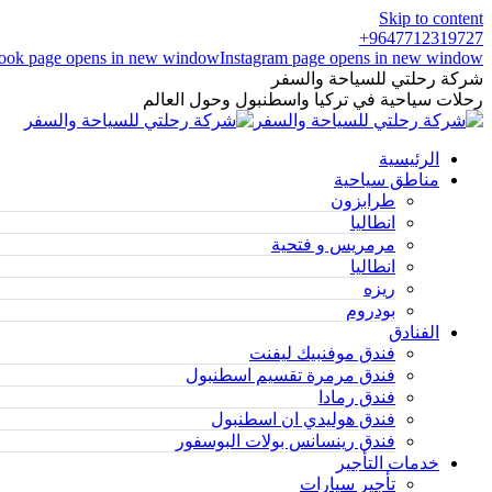
Skip to content
9647712319727+
ook page opens in new window
Instagram page opens in new window
شركة رحلتي للسياحة والسفر
رحلات سياحية في تركيا واسطنبول وحول العالم
الرئيسية
مناطق سياحية
طرابزون
انطاليا
مرمريس و فتحية
انطاليا
ريزه
بودروم
الفنادق
فندق موفنبيك ليفنت
فندق مرمرة تقسيم اسطنبول
فندق رمادا
فندق هوليدي ان اسطنبول
فندق رينسانس بولات البوسفور
خدمات التأجير
تأجير سيارات