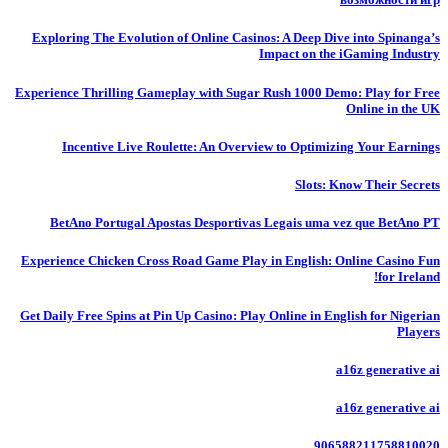
Exploring The Evolution of Online Casinos: A Deep Dive into Spinanga’s
Impact on the iGaming Industry
Experience Thrilling Gameplay with Sugar Rush 1000 Demo: Play for Free
Online in the UK
Incentive Live Roulette: An Overview to Optimizing Your Earnings
Slots: Know Their Secrets
BetAno Portugal Apostas Desportivas Legais uma vez que BetAno PT
Experience Chicken Cross Road Game Play in English: Online Casino Fun
for Ireland!
Get Daily Free Spins at Pin Up Casino: Play Online in English for Nigerian
Players
a16z generative ai
a16z generative ai
906588211758810020