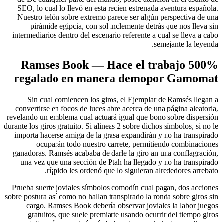
SEO, lo cual lo llevó en esta recien estrenada aventura española.
Nuestro telón sobre extremo parece ser algún perspectiva de una
pirámide egipcia, con sol inclemente detrás que nos lleva sin
intermediarios dentro del escenario referente a cual se lleva a cabo
semejante la leyenda.
Ramses Book — Hace el trabajo 500%
regalado en manera demopor Gamomat
Sin cual comiencen los giros, el Ejemplar de Ramsés llegan a
convertirse en focos de luces abre acerca de una página aleatoria,
revelando un emblema cual actuará igual que bono sobre dispersión
durante los giros gratuito. Si alineas 2 sobre dichos símbolos, si no le
importa hacerse amiga de la grasa expandirán y no ha transpirado
ocuparán todo nuestro carrete, permitiendo combinaciones
ganadoras. Ramsés acababa de darle la giro an una conflagración,
una vez que una sección de Ptah ha llegado y no ha transpirado
rí¡pido les ordenó que lo siguieran alrededores arrebato.
Prueba suerte joviales símbolos comodín cual pagan, dos acciones
sobre postura así­ como no hallan transpirado la ronda sobre giros sin
cargo. Ramses Book debería observar joviales la labor juegos
gratuitos, que suele premiarte usando ocurrir del tiempo giros