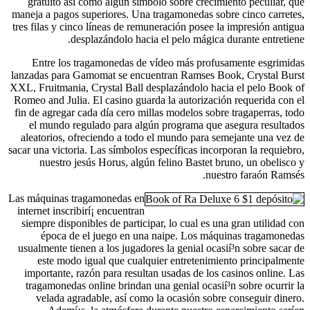
gratuito así­ como algún símbolo sobre crecimiento peculiar, que
maneja a pagos superiores. Una tragamonedas sobre cinco carretes,
tres filas y cinco líneas de remuneración posee la impresión antigua
desplazándolo hacia el pelo mágica durante entretiene.
Entre los tragamonedas de vídeo más profusamente esgrimidas
lanzadas para Gamomat se encuentran Ramses Book, Crystal Burst
XXL, Fruitmania, Crystal Ball desplazándolo hacia el pelo Book of
Romeo and Julia. El casino guarda la autorización requerida con el
fin de agregar cada día cero millas modelos sobre tragaperras, todo
el mundo regulado para algún programa que asegura resultados
aleatorios, ofreciendo a todo el mundo para semejante una vez de
sacar una victoria. Las símbolos específicas incorporan la requiebro,
nuestro jesús Horus, algún felino Bastet bruno, un obelisco y
nuestro faraón Ramsés.
Las máquinas tragamonedas en
internet inscribirí¡ encuentran
siempre disponibles de participar, lo cual es una gran utilidad con
época de el juego en una naipe. Los máquinas tragamonedas
usualmente tienen a los jugadores la genial ocasií³n sobre sacar de
este modo­ igual que cualquier entretenimiento principalmente
importante, razón para resultan usadas de los casinos online. Las
tragamonedas online brindan una genial ocasií³n sobre ocurrir la
velada agradable, así­ como la ocasión sobre conseguir dinero.