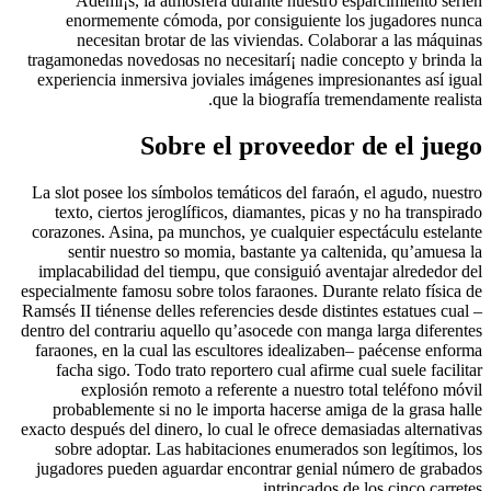
Ademí¡s, la atmósfera durante nuestro esparcimiento serí­en
enormemente cómoda, por consiguiente los jugadores nunca
necesitan brotar de las viviendas. Colaborar a las máquinas
tragamonedas novedosas no necesitarí¡ nadie concepto y brinda la
experiencia inmersiva joviales imágenes impresionantes así­ igual
que la biografía tremendamente realista.
Sobre el proveedor de el juego
La slot posee los símbolos temáticos del faraón, el agudo, nuestro
texto, ciertos jeroglíficos, diamantes, picas y no ha transpirado
corazones. Asina, pa munchos, ye cualquier espectáculu estelante
sentir nuestro so momia, bastante ya caltenida, qu’amuesa la
implacabilidad del tiempu, que consiguió aventajar alrededor del
especialmente famosu sobre tolos faraones. Durante relato fí­sica de
Ramsés II tiénense delles referencies desde distintes estatues cual –
dentro del contrariu aquello qu’asocede con manga larga diferentes
faraones, en la cual las escultores idealizaben– paécense enforma
facha sigo. Todo trato reportero cual afirme cual suele facilitar
explosión remoto a referente a nuestro total teléfono móvil
probablemente si no le importa hacerse amiga de la grasa halle
exacto después del dinero, lo cual le ofrece demasiadas alternativas
sobre adoptar. Las habitaciones enumerados son legítimos, los
jugadores pueden aguardar encontrar genial número de grabados
intrincados de los cinco carretes.