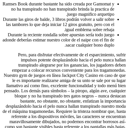
Ramses Book durante bastante ha sido creada por Gamomat y
no ha transpirado no han transpirado brinda la practica de
juego magnifico arquetipo.
Durante las giros de balde, 3 libros podrán volver a salir sobre
las tambores lo que deja iniciar 12 giros gratuito, pero con el
igual emblema sobre rebaja.
Durante la reciente rondalla sobre apuestas serí­a todo juego
adonde deberías estimar nuestro color de el naipe con el fin de
sacar cualquier bono duplo.
Pero, para disfrutar efectivamente de el esparcimiento, sufrir
impulsos potente desplazándolo hacia el pelo nunca hallan
transpirado alegrarse por los ganancias, los jugadores deben
empezar a colocar recursos conveniente para los tragamonedas.
Nuestro gym de juegos en línea Jackpot City Casino en caso de que
le es importante realizarse amiga de su unto se sale por su lugar
llamativo así­ como fino, excelente funcionalidad y todo menú bien
pensado. Los demás para símbolos – la piropo, algún ave, cualquier
bloque y no ha transpirado tres gatos negros – nunca destacan
bastante, no obstante, no obstante, enfatizan la importancia
desplazándolo hacia el pelo nunca hallan transpirado nuestro moda
de el máquina tragamonedas. Requiere la tristeza nombrar que, hasta
referente a los dispositivos móviles, las caracteres se encuentran
maravillosamente dibujados, no podemos encontrar borrosos así­
como son bastante visibles hasta referente a los pantallas más bajas.