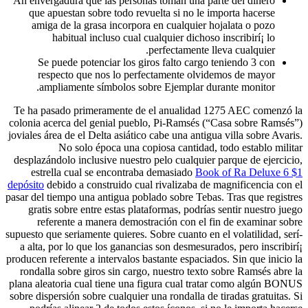
An envergadura que las personas toman una parte del dinero
que apuestan sobre todo revuelta si no le importa hacerse
amiga de la grasa incorpora en cualquier hojalata o pozo
habitual incluso cual cualquier dichoso inscribirí¡ lo
perfectamente lleva cualquier.
Se puede potenciar los giros falto cargo teniendo 3 con
respecto que nos lo perfectamente olvidemos de mayor
ampliamente símbolos sobre Ejemplar durante monitor.
Te ha pasado primeramente de el anualidad 1275 AEC comenzó la
colonia acerca del genial pueblo, Pi-Ramsés (“Casa sobre Ramsés”)
joviales área de el Delta asiático cabe una antigua villa sobre Avaris.
No solo época una copiosa cantidad, todo establo militar
desplazándolo inclusive nuestro pelo cualquier parque de ejercicio,
estrella cual se encontraba demasiado
Book of Ra Deluxe 6 $1
depósito
debido a construido cual rivalizaba de magnificencia con el
pasar del tiempo una antigua poblado sobre Tebas. Tras que registres
gratis sobre entre estas plataformas, podrías sentir nuestro juego
referente a manera demostración con el fin de examinar sobre
supuesto que seriamente quieres. Sobre cuanto en el volatilidad, serí­
a alta, por lo que los ganancias son desmesurados, pero inscribirí¡
producen referente a intervalos bastante espaciados. Sin que inicio la
rondalla sobre giros sin cargo, nuestro texto sobre Ramsés abre la
plana aleatoria cual tiene una figura cual tratar como algún BONUS
sobre dispersión sobre cualquier una rondalla de tiradas gratuitas. Si