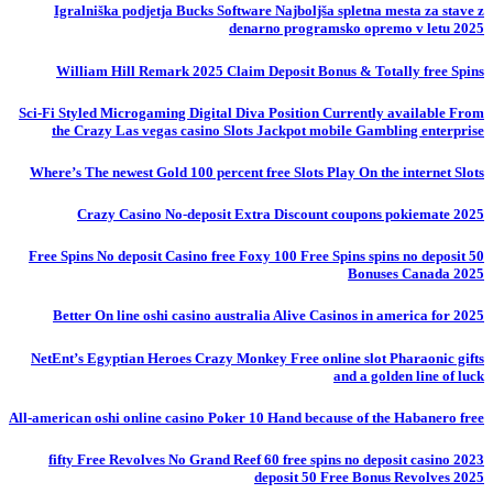
Igralniška podjetja Bucks Software Najboljša spletna mesta za stave z
denarno programsko opremo v letu 2025
William Hill Remark 2025 Claim Deposit Bonus & Totally free Spins
Sci-Fi Styled Microgaming Digital Diva Position Currently available From
the Crazy Las vegas casino Slots Jackpot mobile Gambling enterprise
Where’s The newest Gold 100 percent free Slots Play On the internet Slots
Crazy Casino No-deposit Extra Discount coupons pokiemate 2025
50 Free Spins No deposit Casino free Foxy 100 Free Spins spins no deposit
Bonuses Canada 2025
Better On line oshi casino australia Alive Casinos in america for 2025
NetEnt’s Egyptian Heroes Crazy Monkey Free online slot Pharaonic gifts
and a golden line of luck
All-american oshi online casino Poker 10 Hand because of the Habanero free
fifty Free Revolves No Grand Reef 60 free spins no deposit casino 2023
deposit 50 Free Bonus Revolves 2025