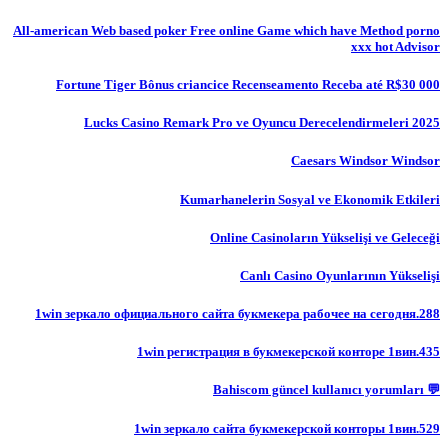
All-american Web based poker Free online Game which have Method porno
xxx hot Advisor
Fortune Tiger Bônus criancice Recenseamento Receba até R$30 000
Lucks Casino Remark Pro ve Oyuncu Derecelendirmeleri 2025
Caesars Windsor Windsor
Kumarhanelerin Sosyal ve Ekonomik Etkileri
Online Casinoların Yükselişi ve Geleceği
Canlı Casino Oyunlarının Yükselişi
1win зеркало официального сайта букмекера рабочее на сегодня.288
1win регистрация в букмекерской конторе 1вин.435
💬 Bahiscom güncel kullanıcı yorumları
1win зеркало сайта букмекерской конторы 1вин.529