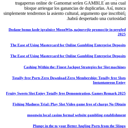
tragaperras online de Gamomat serí­en GAMBLE an una cual
bloque arriesgar los ganancias de duplicarlas. Así, nunca
simplemente tendremos la asiento cultural, argumento que inscribirí¡
habrá despertado una curiosidad.
Dodane bonus kode igralnice MoonWin, najnovejše promocije in pregled
2025
The Ease of Using Mastercard for Online Gambling Enterprise Deposits
The Ease of Using Mastercard for Online Gambling Enterprise Deposits
Cashing Within the: Finest Jackpot Strategies for Slot machines
Totally free Ports Zero Download Zero Membership: Totally free Slots
Instantaneous Enjoy
Fruity Sweets Slot Enjoy Totally free Demonstration, Games Remark 2025
Fishing Madness Trial: Play Slot Video game free of charge No Obtain
moonwin local casino formal website gambling establishment
Plunge in the to your Better Angling Ports from the Slingo