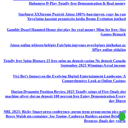
Habanero ᐅ Play Totally free Demonstration & Real money
Starburst XXXtreme Pozíció Játssz 100%-ban ingyen, vagy ha van
YoyoSpins kaszinó promóciós kódja Bonus Evolution játékod
Gamble Dwarf Haunted House slot play for real money Mine for free: Slot
Games Remark
Játssz online teljesen belépés FairSpin ingyenes nyerőgépes játékokat az
APlay online oldalán
Totally free Spins Bitstarz 25 free spins no deposit casino No deposit Canada
September 2025 Winnings A real income
Vici Bet’s Impact on the Evolving Digital Entertainment Landscape: A
Comprehensive Look at Online Casinos
Durian Dynamite Position Review 2025 Totally wings of Fire Opals slot
machine silver slot no deposit 100 percent free Enjoy Demonstration Every
day Digest
NRL 2025: Ricky Stuart press conference, porno teens group porno pics milf
Reece Walsh sin container, Joe Tapine, Canberra Raiders against Brisbane
Broncos, finals day you to