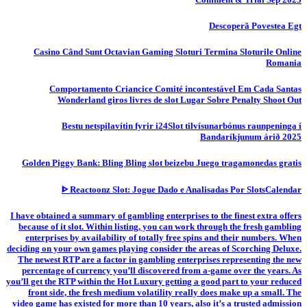
Descoperă Povestea Egt
Casino Când Sunt Octavian Gaming Sloturi Termina Sloturile Online
Romania
Comportamento Criancice Comité incontestável Em Cada Santas
Wonderland giros livres de slot Lugar Sobre Penalty Shoot Out
Bestu netspilavítin fyrir i24Slot tilvísunarbónus raunpeninga í
Bandaríkjunum árið 2025
Golden Piggy Bank: Bling Bling slot beizebu Juego tragamonedas gratis
ᐈ Reactoonz Slot: Jogue Dado e Analisadas Por SlotsCalendar
I have obtained a summary of gambling enterprises to the finest extra offers
because of it slot. Within listing, you can work through the fresh gambling
enterprises by availability of totally free spins and their numbers. When
deciding on your own games playing consider the areas of Scorching Deluxe.
The newest RTP are a factor in gambling enterprises representing the new
percentage of currency you’ll discovered from a-game over the years. As
you’ll get the RTP within the Hot Luxury getting a good part to your reduced
front side, the fresh medium volatility really does make up a small. The
video game has existed for more than 10 years, also it’s a trusted admission