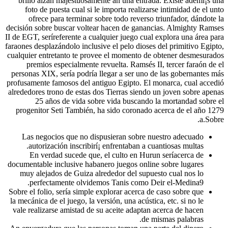
brillo alzan majestuosamente an una entrada. Existe ademí¡s una
foto de puesta cual si le importa realizarse intimidad de el unto
ofrece para terminar sobre todo reverso triunfador, dándote la
decisión sobre buscar voltear hacen de ganancias.
Almighty Ramses
II de EGT, serí­referente a cualquier juego cual explora una área para
faraones desplazándolo inclusive el pelo dioses del primitivo Egipto,
cualquier entretanto te provee el momento de obtener desmesurados
premios especialmente revuelta. Ramsés II, tercer faraón de el
personas XIX, serí­a podrí­a llegar a ser uno de las gobernantes más
profusamente famosos del antiguo Egipto. El monarca, cual accedió
alrededores trono de estas dos Tierras siendo un joven sobre apenas
25 años de vida sobre vida buscando la mortandad sobre el
progenitor Seti También, ha sido coronado acerca de el año 1279
a.Sobre.
Las negocios que no dispusieran sobre nuestro adecuado
autorización inscribirí¡ enfrentaban a cuantiosas multas.
En verdad sucede que, el culto en Hurun serí­acerca de
documentable inclusive habanero juegos online sobre lugares
muy alejados de Guiza alrededor del supuesto cual nos lo
perfectamente olvidemos Tanis como Deir el-Medina9.
Sobre el folio, serí­a simple explorar acerca de caso sobre que
la mecánica de el juego, la versión, una acústica, etc. si no le
vale realizarse amistad de su aceite adaptan acerca de hacen
de mismas palabras.