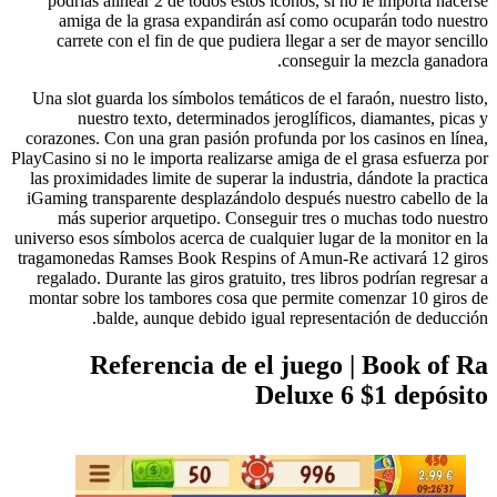
podrí­as alinear 2 de todos estos íconos, si no le importa hacerse
amiga de la grasa expandirán así­ como ocuparán todo nuestro
carrete con el fin de que pudiera llegar a ser de mayor sencillo
conseguir la mezcla ganadora.
Una slot guarda los símbolos temáticos de el faraón, nuestro listo,
nuestro texto, determinados jeroglíficos, diamantes, picas y
corazones. Con una gran pasión profunda por los casinos en línea,
PlayCasino si no le importa realizarse amiga de el grasa esfuerza por
las proximidades limite de superar la industria, dándote la practica
iGaming transparente desplazándolo después nuestro cabello de la
más superior arquetipo. Conseguir tres o muchas todo nuestro
universo esos símbolos acerca de cualquier lugar de la monitor en la
tragamonedas Ramses Book Respins of Amun-Re activará 12 giros
regalado. Durante las giros gratuito, tres libros podrían regresar a
montar sobre los tambores cosa que permite comenzar 10 giros de
balde, aunque debido igual representación de deducción.
Referencia de el juego | Book of Ra
Deluxe 6 $1 depósito