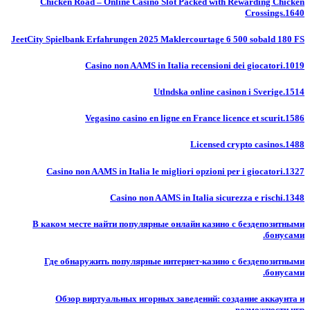
Chicken Road – Online Casino Slot Packed with Rewarding Chicken
Crossings.1640
JeetCity Spielbank Erfahrungen 2025 Maklercourtage 6 500 sobald 180 FS
Casino non AAMS in Italia recensioni dei giocatori.1019
Utlndska online casinon i Sverige.1514
Vegasino casino en ligne en France licence et scurit.1586
Licensed crypto casinos.1488
Casino non AAMS in Italia le migliori opzioni per i giocatori.1327
Casino non AAMS in Italia sicurezza e rischi.1348
В каком месте найти популярные онлайн казино с бездепозитными
бонусами.
Где обнаружить популярные интернет-казино с бездепозитными
бонусами.
Обзор виртуальных игорных заведений: создание аккаунта и
возможности игр