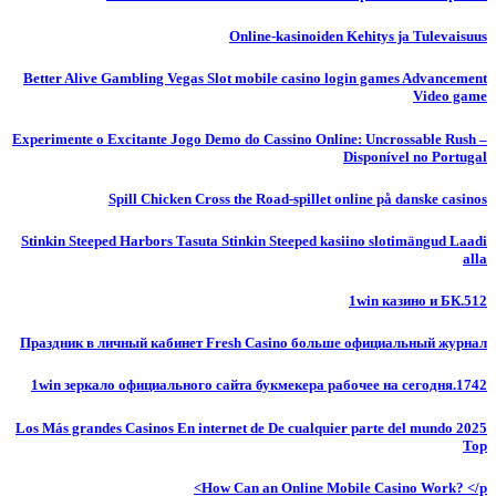
Online-kasinoiden Kehitys ja Tulevaisuus
Better Alive Gambling Vegas Slot mobile casino login games Advancement
Video game
Experimente o Excitante Jogo Demo do Cassino Online: Uncrossable Rush –
Disponível no Portugal
Spill Chicken Cross the Road-spillet online på danske casinos
Stinkin Steeped Harbors Tasuta Stinkin Steeped kasiino slotimängud Laadi
alla
1win казино и БК.512
Праздник в личный кабинет Fresh Casino больше официальный журнал
1win зеркало официального сайта букмекера рабочее на сегодня.1742
Los Más grandes Casinos En internet de De cualquier parte del mundo 2025
Top
How Can an Online Mobile Casino Work? </p>