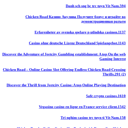
Danh sch sng bc trc tuyn Vit Nam.594
Chicken Road Казино Акулина Получите бонус и играйте во
демонстрационная разъем
Erfarenheter av svenska spelare p utlndska casinon.1137
Casino ohne deutsche Lizenz Deutschland Spielangebot.1143
Discover the Adventure of Jeetcity Gambling establishment: A top On the web
Gaming Interest
Chicken Road – Online Casino Slot Offering Endless Chicken Road-Crossing
Thrills.291 (2)
Discover the Thrill from Jeetcity Casino: A top Online Playing Destination
Safe crypto casinos.1610
Vegasino casino en ligne en France service client.1542
Tri nghim casino trc tuyn ti Vit Nam.158