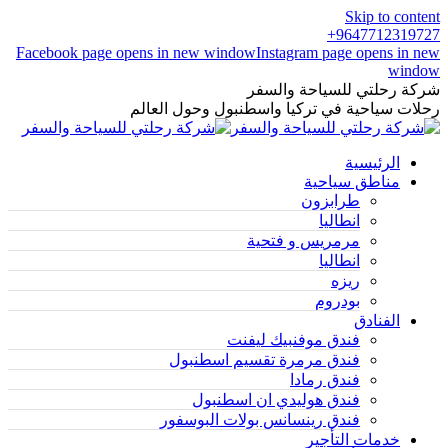
Skip to content
9647712319727+
Facebook page opens in new window
Instagram page opens in new
window
شركة رحلتي للسياحة والسفر
رحلات سياحية في تركيا واسطنبول وحول العالم
الرئيسية
مناطق سياحية
طرابزون
انطاليا
مرمريس و فتحية
انطاليا
ريزه
بودروم
الفنادق
فندق موفنبيك ليفنت
فندق مرمرة تقسيم اسطنبول
فندق رمادا
فندق هوليدي ان اسطنبول
فندق رينسانس بولات البوسفور
خدمات التأجير