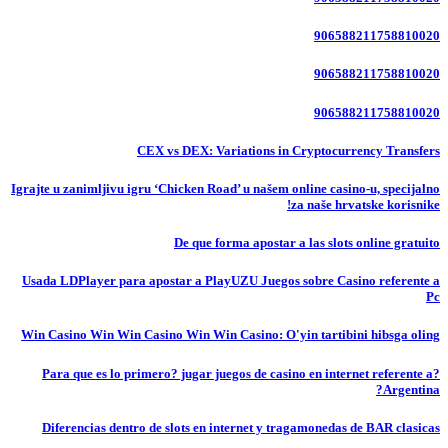
906588211758810020
906588211758810020
906588211758810020
CEX vs DEX: Variations in Cryptocurrency Transfers
Igrajte u zanimljivu igru ‘Chicken Road’ u našem online casino-u, specijalno
za naše hrvatske korisnike!
De que forma apostar a las slots online gratuito
Usada LDPlayer para apostar a PlayUZU Juegos sobre Casino referente a
Pc
Win Casino Win Win Casino Win Win Casino: O'yin tartibini hibsga oling
?Para que es lo primero? jugar juegos de casino en internet referente a
Argentina?
Diferencias dentro de slots en internet y tragamonedas de BAR clasicas