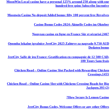
MoonWin Local casino have a personal 125% around 250 along with one
hundred free spins Subscribe Incentive
Moonwin Casino No-deposit Added bonus: fifty 100 percent free Revolves
Casino Bonus Codes 2024: Aktuelle Codes im Oktober
Nouveau casino en ligne en France Sûr et sécurisé.2467
Opomba lokalne igralnice JeetCity 2025 Zahteve za nagrado 9.750 AUD
Dodaten bonus
JeetCity Salle de jeu France: Gratification en compagnie de 12 500 CAD,
180 Tours Sans frais
Chicken Road – Online Casino Slot Packed with Rewarding Chicken
Crossings.1455
Chicken Road – Online Casino Slot with Chickens Crossing Roads for Big
Jackpots.393 (2)
How Secure Is Lemon Casino?
JeetCity Bonus Codes, Welcome Offers or any other Offers