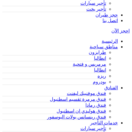
تأجير سيارات
تأجير يخت
حجز طيران
اتصل بنا
احجز الآن
الرئيسية
مناطق سياحية
طرابزون
انطاليا
مرمريس و فتحية
انطاليا
ريزه
بودروم
الفنادق
فندق موفنبيك ليفنت
فندق مرمرة تقسيم اسطنبول
فندق رمادا
فندق هوليدي ان اسطنبول
فندق رينسانس بولات البوسفور
خدمات التأجير
تأجير سيارات