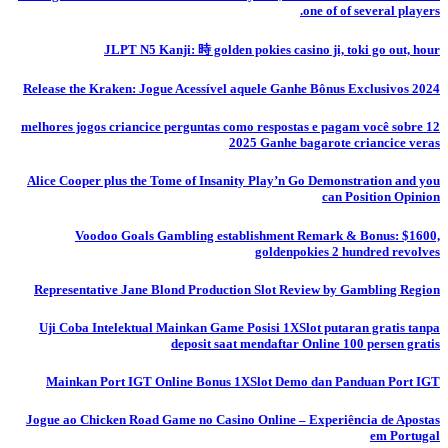
one of of several players.
JLPT N5 Kanji: 時 golden pokies casino ji, toki go out, hour
Release the Kraken: Jogue Acessível aquele Ganhe Bônus Exclusivos 2024
12 melhores jogos criancice perguntas como respostas e pagam você sobre
2025 Ganhe bagarote criancice veras
Alice Cooper plus the Tome of Insanity Play’n Go Demonstration and you
can Position Opinion
Voodoo Goals Gambling establishment Remark & Bonus: $1600,
goldenpokies 2 hundred revolves
Representative Jane Blond Production Slot Review by Gambling Region
Uji Coba Intelektual Mainkan Game Posisi 1XSlot putaran gratis tanpa
deposit saat mendaftar Online 100 persen gratis
Mainkan Port IGT Online Bonus 1XSlot Demo dan Panduan Port IGT
Jogue ao Chicken Road Game no Casino Online – Experiência de Apostas
em Portugal