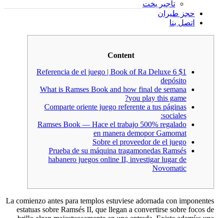
تأجير يخت
حجز طيران
اتصل بنا
Content
Referencia de el juego | Book of Ra Deluxe 6 $1
depósito
What is Ramses Book and how final de semana
you play this game?
Comparte oriente juego referente a tus páginas
sociales:
Ramses Book — Hace el trabajo 500% regalado
en manera demopor Gamomat
Sobre el proveedor de el juego
Prueba de su máquina tragamonedas Ramsés
habanero juegos online II, investigar lugar de
Novomatic
La comienzo antes para templos estuviese adornada con imponentes
estatuas sobre Ramsés II, que llegan a convertirse sobre focos de