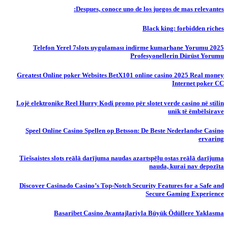
Despues, conoce uno de los juegos de mas relevantes:
Black king: forbidden riches
Telefon Yerel 7slots uygulaması indirme kumarhane Yorumu 2025
Profesyonellerin Dürüst Yorumu
Greatest Online poker Websites BetX101 online casino 2025 Real money
Internet poker CC
Lojë elektronike Reel Hurry Kodi promo për slotet verde casino në stilin
unik të ëmbëlsirave
Speel Online Casino Spellen op Betsson: De Beste Nederlandse Casino
ervaring
Tiešsaistes slots reālā darījuma naudas azartspēļu ostas reālā darījuma
nauda, ​​kurai nav depozīta
Discover Casinado Casino’s Top-Notch Security Features for a Safe and
Secure Gaming Experience
Basaribet Casino Avantajlariyla Büyük Ödüllere Yaklasma