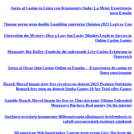
Juega al Casino en Línea con Aviamasters Stake: La Mejor Experiencia
para España
Insane porno teens double Gambling enterprise Opinion 2025 Legit or Con?
Unraveling the Mystery: How a Lazy but Lucky Mindset Leads to Success in
Online Casino Games
Monopoly Big Baller: Entdecke die aufregende Live-Casino-Erfahrung in
Österreich
Juega al Oscar Spin Casino Online en España – ¡Experiencia de casino en
línea emocionante!
Dwarfs Moved Insane sixty free revolves no-deposit 2025 Position Quickspin
Remark free spins no deposit Simba Games 10 Are Trial offer Games
Gamble Dwarfs Moved Insane for free or That slot game Vikings Unleashed
Megaways Rtp have Real money On the internet
Starburst nyerőgép kommentár Billionairespin alkalmazás bejelentkezés és
valódi szerencsejáték-ösztönző ajánlatok
All american Web based poker 5 porno teens group Give Slot from the