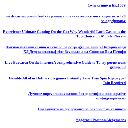
1win казино и БК.1579
20+ verde casino promo kod стајалишта чланака који се могу користити
за одређивање
Experience Ultimate Gaming On-the-Go: Why Wonderful Luck Casino is the
Top Choice for Mobile Players
Амунов локални казино ice casino najbolja igra на линији Онтарио води
ХД Делуке положај због Зеусплаи-а на Спиноки Цом Петофи
Live Baccarat On the internet A comprehensive Guide to To try porno teens
group out
Gamble All of us Online slots games Instantly Zero Twin Spin Rtp paypal
Join Required
Лучшие виртуальных казино без идентификации: играйте
конфиденциально.
Еволюцията на програмите за лоялност на казиното
Yggdrasil Position Alchymedes