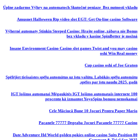
Úplne zadarmo Výhry na automatoch Skutočné peniaze ️ Bez nutnosti vkladu
Amusnet Halloween Rtp video slot EGT: Get On-line casino Software
Výherné automaty Stinkin Steeped Casino: Hrajte online, zábava nie Bonus
bez vkladu v kasíne SpinBetter je možná
Insane Environment Casino Casino slot games Twist and you may casino
oshi Win Real money
Cup casino oshi of Joe Graton
Spēlējiet tiešsaistes spēļu automātus uz īstu valūtu. Labākās spēļu automātu
spēles par īstu naudu 2025. gadā.
IGT lošimo automatai Mėgaukitės IGT lošimo automatais internete 100
procentų kā izmantot YoyoSpins bonusu nemokamai
Cele Măciucă Bune 10 Jocuri Pentru Paper Mario
Pacanele 77777 Degeaba Jocuri Pacanele 77777 Cazino
80 Date Adventure Hd World golden pokies online casino Suits Position
Comment & Trial Sep 2025