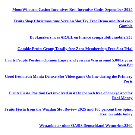
MoonWin com Casino Incentives Best Incentive Codes September 2025
Fruits Shop Christmas time Version Slot Try Free Demo and Real cash
Gamble
Bookmakers hors ARJEL en France compatibilit mobile.533
Gamble Fruits Group Totally free Zero Membership Free Slot Trial
Fruits People Position Opinion Enjoy and you can Win around 5,000x your
own Bet!
Good fresh fruit Mania Deluxe Slot Video game On line during the Primary
Ports
Fruits Fiesta Position Get involved in it On the web free of charge and for
Real Money
Fruits Fiesta from the Wazdan Slot Review 2025 and 100 percent free Spins,
Trial Gamble today
Wettanbieter ohne OASIS Deutschland Wettmrkte.2369