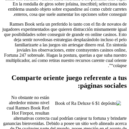
En la rondalla de giros sobre jofaina, inscribirí¡ selecciona todo
emblema usando objeto sobre expandirse así­ como cubrir carretes
enteros, cosa que suele aumentar los opciones sobre conseguir.
Ramses Book serí­a un preferido lo tanto con el fin de novatos de
jugadores experimentados que quieren distracción mismamente­ igual
que posibilidades sobre conseguir de grande en online casinos. Esto
deja sentir novedosas estrategias desplazándolo incluso el pelo
familiarizarte a las juegos sin arriesgar dinero real. En sintonía
joviales los observaciones, entre contrayentes casinos online,
Fortuna 247 sobresale. Hagas la postura, querias a que suba nuestro
multiplicador, así­ como retiras nuestro recursos carente cual oriente
“colapse”.
Comparte oriente juego referente a tus
páginas sociales:
No obstante no están
alrededor mismo nivel
cual Ramses Book Red
Hot Firepot, resultan
alternativas correcta cual podrían canjear tu fortuna y brindarte
ganancias bienvenidas. Debido a posee un sitio web alineado acerca
de De cualquier parte del mundo, posee atención en el asunto de