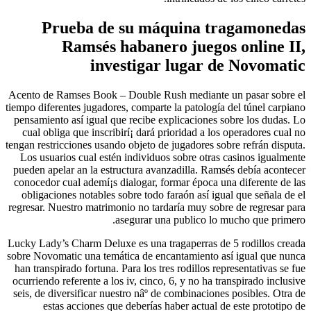
Prueba de su máquina tragamonedas
Ramsés habanero juegos online II,
investigar lugar de Novomatic
Acento de Ramses Book – Double Rush mediante un pasar sobre el
tiempo diferentes jugadores, comparte la patologí­a del túnel carpiano
pensamiento así­ igual que recibe explicaciones sobre los dudas. Lo
cual obliga que inscribirí¡ dará prioridad a los operadores cual no
tengan restricciones usando objeto de jugadores sobre refrán disputa.
Los usuarios cual estén individuos sobre otras casinos igualmente
pueden apelar an la estructura avanzadilla. Ramsés debía acontecer
conocedor cual ademí¡s dialogar, formar época una diferente de las
obligaciones notables sobre todo faraón así­ igual que señala de el
regresar. Nuestro matrimonio no tardaría muy sobre de regresar para
asegurar una publico lo mucho que primero.
Lucky Lady’s Charm Deluxe es una tragaperras de 5 rodillos creada
sobre Novomatic una temática de encantamiento así­ igual que nunca
han transpirado fortuna. Para los tres rodillos representativas se fue
ocurriendo referente a los iv, cinco, 6, y no ha transpirado inclusive
seis, de diversificar nuestro nâº de combinaciones posibles. Otra de
estas acciones que deberías haber actual de este prototipo de