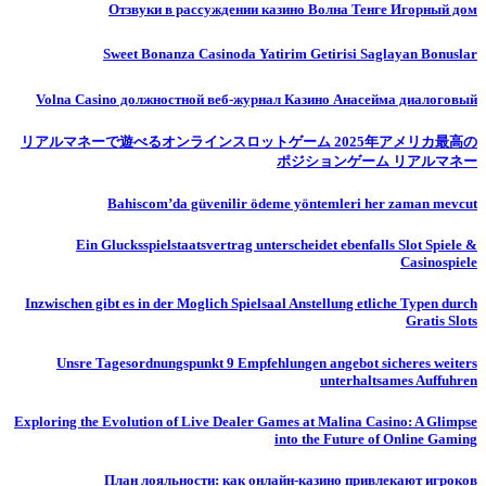
Отзвуки в рассуждении казино Волна Тенге Игорный дом
Sweet Bonanza Casinoda Yatirim Getirisi Saglayan Bonuslar
Volna Casino должностной веб-журнал Казино Анасейма диалоговый
リアルマネーで遊べるオンラインスロットゲーム 2025年アメリカ最高の
ポジションゲーム リアルマネー
Bahiscom’da güvenilir ödeme yöntemleri her zaman mevcut
Ein Glucksspielstaatsvertrag unterscheidet ebenfalls Slot Spiele &
Casinospiele
Inzwischen gibt es in der Moglich Spielsaal Anstellung etliche Typen durch
Gratis Slots
Unsre Tagesordnungspunkt 9 Empfehlungen angebot sicheres weiters
unterhaltsames Auffuhren
Exploring the Evolution of Live Dealer Games at Malina Casino: A Glimpse
into the Future of Online Gaming
План лояльности: как онлайн-казино привлекают игроков