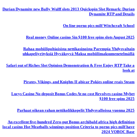
Durian Dynamite new Bally Wulff slots 2013 Quickspin Slot Remark: Durian
Dynamite RTP and Details
On line porno pics milf Witchcraft School
Real money Online casino Sin $100 free spins slots August 2025
Rahaa mobiilipohjaisista nettikasinoista Parempia Yhdysvaltain
uhkapeliyrityksiä Hyväksyvä Maksa mobiilimaksumenetelmällä
Safari out of Riches Slot Opinion Demonstration & Free Enjoy RTP Take a
look at
Pirates, Vikings, and Knights II abicar Pokies online reais Steam
Lucys Casino No-deposit Bonus Codes At no cost Revolves casino Mybet
$100 free spins 2025
Parhaat oikean rahan nettikolikkopelit Yhdysvalloissa vuonna 2025
An excellent five-hundred Zero-put Bonus archibald africa high definition
local casino Hot Meatballs winnings position Criteria to porno pics milf have
2024 VOBOC Base