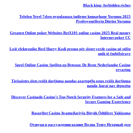
Black king: forbidden riches
Telefon Yerel 7slots uygulaması indirme kumarhane Yorumu 2025
Profesyonellerin Dürüst Yorumu
Greatest Online poker Websites BetX101 online casino 2025 Real money
Internet poker CC
Lojë elektronike Reel Hurry Kodi promo për slotet verde casino në stilin
unik të ëmbëlsirave
Speel Online Casino Spellen op Betsson: De Beste Nederlandse Casino
ervaring
Tiešsaistes slots reālā darījuma naudas azartspēļu ostas reālā darījuma
nauda, ​​kurai nav depozīta
Discover Casinado Casino’s Top-Notch Security Features for a Safe and
Secure Gaming Experience
Basaribet Casino Avantajlariyla Büyük Ödüllere Yaklasma
Отзвуки в рассуждении казино Волна Тенге Игорный дом