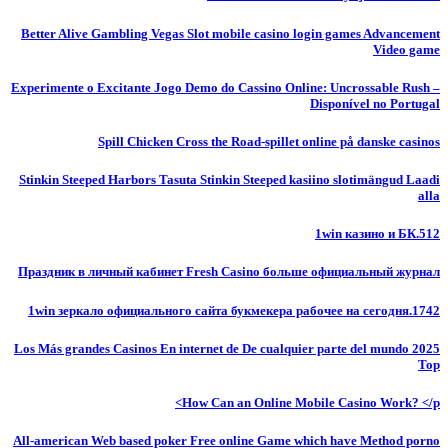
Better Alive Gambling Vegas Slot mobile casino login games Advancement
Video game
Experimente o Excitante Jogo Demo do Cassino Online: Uncrossable Rush –
Disponível no Portugal
Spill Chicken Cross the Road-spillet online på danske casinos
Stinkin Steeped Harbors Tasuta Stinkin Steeped kasiino slotimängud Laadi
alla
1win казино и БК.512
Праздник в личный кабинет Fresh Casino больше официальный журнал
1win зеркало официального сайта букмекера рабочее на сегодня.1742
Los Más grandes Casinos En internet de De cualquier parte del mundo 2025
Top
How Can an Online Mobile Casino Work? </p>
All-american Web based poker Free online Game which have Method porno