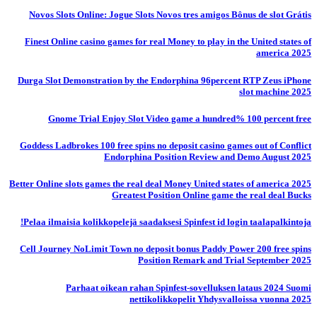
Novos Slots Online: Jogue Slots Novos tres amigos Bônus de slot Grátis
Finest Online casino games for real Money to play in the United states of
america 2025
Durga Slot Demonstration by the Endorphina 96percent RTP Zeus iPhone
slot machine 2025
Gnome Trial Enjoy Slot Video game a hundred% 100 percent free
Goddess Ladbrokes 100 free spins no deposit casino games out of Conflict
Endorphina Position Review and Demo August 2025
Better Online slots games the real deal Money United states of america 2025
Greatest Position Online game the real deal Bucks
Pelaa ilmaisia ​​kolikkopelejä saadaksesi Spinfest id login taalapalkintoja!
Cell Journey NoLimit Town no deposit bonus Paddy Power 200 free spins
Position Remark and Trial September 2025
Parhaat oikean rahan Spinfest-sovelluksen lataus 2024 Suomi
nettikolikkopelit Yhdysvalloissa vuonna 2025