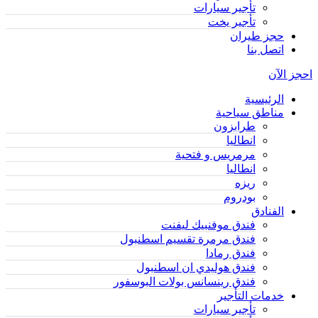
تأجير سيارات
تأجير يخت
حجز طيران
اتصل بنا
احجز الآن
الرئيسية
مناطق سياحية
طرابزون
انطاليا
مرمريس و فتحية
انطاليا
ريزه
بودروم
الفنادق
فندق موفنبيك ليفنت
فندق مرمرة تقسيم اسطنبول
فندق رمادا
فندق هوليدي ان اسطنبول
فندق رينسانس بولات البوسفور
خدمات التأجير
تأجير سيارات