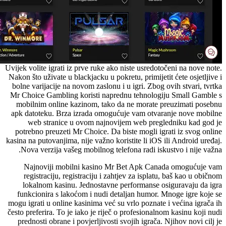
Uvijek volite igrati iz prve ruke ako niste usredotočeni na nove note.
Nakon što uživate u blackjacku u pokretu, primijetit ćete osjetljive i
bolne varijacije na novom zaslonu i u igri. Zbog ovih stvari, tvrtka
Mr Choice Gambling koristi naprednu tehnologiju Small Gamble s
mobilnim online kazinom, tako da ne morate preuzimati posebnu
apk datoteku. Brza izrada omogućuje vam otvaranje nove mobilne
web stranice u ovom najnovijem web pregledniku kad god je
potrebno preuzeti Mr Choice. Da biste mogli igrati iz svog online
kasina na putovanjima, nije važno koristite li iOS ili Android uređaj.
Nova verzija vašeg mobilnog telefona radi iskustvo i nije važna.
Najnoviji mobilni kasino Mr Bet Apk Canada omogućuje vam
registraciju, registraciju i zahtjev za isplatu, baš kao u običnom
lokalnom kasinu. Jednostavne performanse osiguravaju da igra
funkcionira s lakoćom i nudi detaljan humor. Mnoge igre koje se
mogu igrati u online kasinima već su vrlo poznate i većina igrača ih
često preferira. To je iako je riječ o profesionalnom kasinu koji nudi
prednosti obrane i povjerljivosti svojih igrača. Njihov novi cilj je