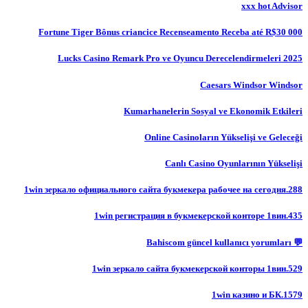
xxx hot Advisor
Fortune Tiger Bônus criancice Recenseamento Receba até R$30 000
Lucks Casino Remark Pro ve Oyuncu Derecelendirmeleri 2025
Caesars Windsor Windsor
Kumarhanelerin Sosyal ve Ekonomik Etkileri
Online Casinoların Yükselişi ve Geleceği
Canlı Casino Oyunlarının Yükselişi
1win зеркало официального сайта букмекера рабочее на сегодня.288
1win регистрация в букмекерской конторе 1вин.435
💬 Bahiscom güncel kullanıcı yorumları
1win зеркало сайта букмекерской конторы 1вин.529
1win казино и БК.1579