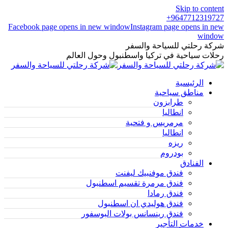
Skip to content
9647712319727+
Facebook page opens in new window
Instagram page opens in new
window
شركة رحلتي للسياحة والسفر
رحلات سياحية في تركيا واسطنبول وحول العالم
الرئيسية
مناطق سياحية
طرابزون
انطاليا
مرمريس و فتحية
انطاليا
ريزه
بودروم
الفنادق
فندق موفنبيك ليفنت
فندق مرمرة تقسيم اسطنبول
فندق رمادا
فندق هوليدي ان اسطنبول
فندق رينسانس بولات البوسفور
خدمات التأجير