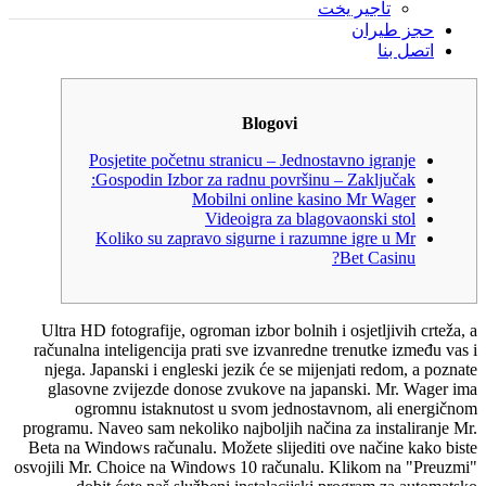
تأجير يخت
حجز طيران
اتصل بنا
Blogovi
Posjetite početnu stranicu – Jednostavno igranje
Gospodin Izbor za radnu površinu – Zaključak:
Mobilni online kasino Mr Wager
Videoigra za blagovaonski stol
Koliko su zapravo sigurne i razumne igre u Mr
Bet Casinu?
Ultra HD fotografije, ogroman izbor bolnih i osjetljivih crteža, a
računalna inteligencija prati sve izvanredne trenutke između vas i
njega. Japanski i engleski jezik će se mijenjati redom, a poznate
glasovne zvijezde donose zvukove na japanski. Mr. Wager ima
ogromnu istaknutost u svom jednostavnom, ali energičnom
programu. Naveo sam nekoliko najboljih načina za instaliranje Mr.
Beta na Windows računalu. Možete slijediti ove načine kako biste
osvojili Mr. Choice na Windows 10 računalu.
Klikom na "Preuzmi"