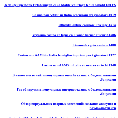
JeetCity Spielbank Erfahrungen 2025 Maklercourtage 6 500 sobald 180 FS
Casino non AAMS in Italia recensioni dei giocatori.1019
Utlndska online casinon i Sverige.1514
Vegasino casino en ligne en France licence et scurit.1586
Licensed crypto casinos.1488
Casino non AAMS in Italia le migliori opzioni per i giocatori.1327
Casino non AAMS in Italia sicurezza e rischi.1348
В каком месте найти популярные онлайн казино с бездепозитными
бонусами.
Где обнаружить популярные интернет-казино с бездепозитными
бонусами.
Обзор виртуальных игорных заведений: создание аккаунта и
возможности игр