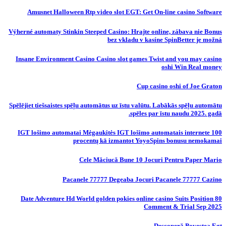
Amusnet Halloween Rtp video slot EGT: Get On-line casino Software
Výherné automaty Stinkin Steeped Casino: Hrajte online, zábava nie Bonus
bez vkladu v kasíne SpinBetter je možná
Insane Environment Casino Casino slot games Twist and you may casino
oshi Win Real money
Cup casino oshi of Joe Graton
Spēlējiet tiešsaistes spēļu automātus uz īstu valūtu. Labākās spēļu automātu
spēles par īstu naudu 2025. gadā.
IGT lošimo automatai Mėgaukitės IGT lošimo automatais internete 100
procentų kā izmantot YoyoSpins bonusu nemokamai
Cele Măciucă Bune 10 Jocuri Pentru Paper Mario
Pacanele 77777 Degeaba Jocuri Pacanele 77777 Cazino
80 Date Adventure Hd World golden pokies online casino Suits Position
Comment & Trial Sep 2025
Descoperă Povestea Egt