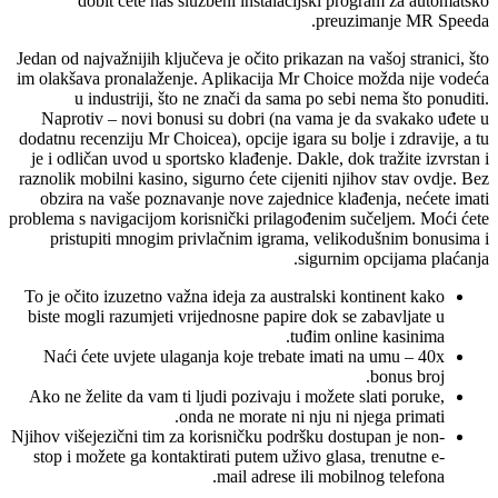
dobit ćete naš službeni instalacijski program za automatsko
preuzimanje MR Speeda.
Jedan od najvažnijih ključeva je očito prikazan na vašoj stranici, što
im olakšava pronalaženje. Aplikacija Mr Choice možda nije vodeća
u industriji, što ne znači da sama po sebi nema što ponuditi.
Naprotiv – novi bonusi su dobri (na vama je da svakako uđete u
dodatnu recenziju Mr Choicea), opcije igara su bolje i zdravije, a tu
je i odličan uvod u sportsko klađenje. Dakle, dok tražite izvrstan i
raznolik mobilni kasino, sigurno ćete cijeniti njihov stav ovdje. Bez
obzira na vaše poznavanje nove zajednice klađenja, nećete imati
problema s navigacijom korisnički prilagođenim sučeljem. Moći ćete
pristupiti mnogim privlačnim igrama, velikodušnim bonusima i
sigurnim opcijama plaćanja.
To je očito izuzetno važna ideja za australski kontinent kako
biste mogli razumjeti vrijednosne papire dok se zabavljate u
tuđim online kasinima.
Naći ćete uvjete ulaganja koje trebate imati na umu – 40x
bonus broj.
Ako ne želite da vam ti ljudi pozivaju i možete slati poruke,
onda ne morate ni nju ni njega primati.
Njihov višejezični tim za korisničku podršku dostupan je non-
stop i možete ga kontaktirati putem uživo glasa, trenutne e-
mail adrese ili mobilnog telefona.