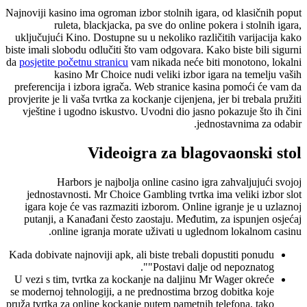
Najnoviji kasino ima ogroman izbor stolnih igara, od klasičnih poput
ruleta, blackjacka, pa sve do online pokera i stolnih igara,
uključujući Kino. Dostupne su u nekoliko različitih varijacija kako
biste imali slobodu odlučiti što vam odgovara. Kako biste bili sigurni
da
posjetite početnu stranicu
vam nikada neće biti monotono, lokalni
kasino Mr Choice nudi veliki izbor igara na temelju vaših
preferencija i izbora igrača. Web stranice kasina pomoći će vam da
provjerite je li vaša tvrtka za kockanje cijenjena, jer bi trebala pružiti
vještine i ugodno iskustvo. Uvodni dio jasno pokazuje što ih čini
jednostavnima za odabir.
Videoigra za blagovaonski stol
Harbors je najbolja online casino igra zahvaljujući svojoj
jednostavnosti. Mr Choice Gambling tvrtka ima veliki izbor slot
igara koje će vas razmaziti izborom. Online igranje je u uzlaznoj
putanji, a Kanađani često zaostaju. Međutim, za ispunjen osjećaj
online igranja morate uživati ​​u uglednom lokalnom casinu.
Kada dobivate najnoviji apk, ali biste trebali dopustiti ponudu
"Postavi dalje od nepoznatog".
U vezi s tim, tvrtka za kockanje na daljinu Mr Wager okreće
se modernoj tehnologiji, a ne prednostima brzog dobitka koje
pruža tvrtka za online kockanje putem pametnih telefona, tako