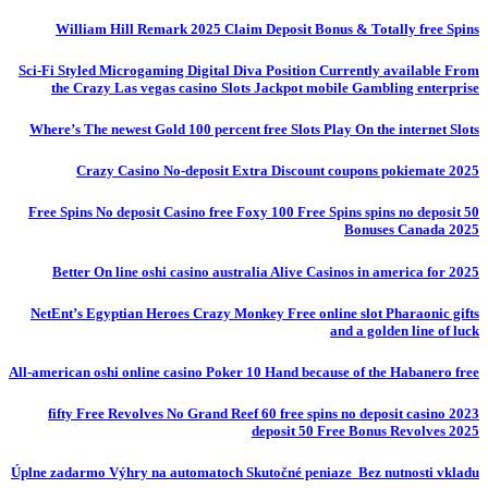
William Hill Remark 2025 Claim Deposit Bonus & Totally free Spins
Sci-Fi Styled Microgaming Digital Diva Position Currently available From
the Crazy Las vegas casino Slots Jackpot mobile Gambling enterprise
Where’s The newest Gold 100 percent free Slots Play On the internet Slots
Crazy Casino No-deposit Extra Discount coupons pokiemate 2025
50 Free Spins No deposit Casino free Foxy 100 Free Spins spins no deposit
Bonuses Canada 2025
Better On line oshi casino australia Alive Casinos in america for 2025
NetEnt’s Egyptian Heroes Crazy Monkey Free online slot Pharaonic gifts
and a golden line of luck
All-american oshi online casino Poker 10 Hand because of the Habanero free
fifty Free Revolves No Grand Reef 60 free spins no deposit casino 2023
deposit 50 Free Bonus Revolves 2025
Úplne zadarmo Výhry na automatoch Skutočné peniaze ️ Bez nutnosti vkladu