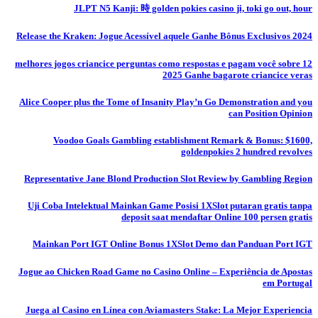
JLPT N5 Kanji: 時 golden pokies casino ji, toki go out, hour
Release the Kraken: Jogue Acessível aquele Ganhe Bônus Exclusivos 2024
12 melhores jogos criancice perguntas como respostas e pagam você sobre
2025 Ganhe bagarote criancice veras
Alice Cooper plus the Tome of Insanity Play’n Go Demonstration and you
can Position Opinion
Voodoo Goals Gambling establishment Remark & Bonus: $1600,
goldenpokies 2 hundred revolves
Representative Jane Blond Production Slot Review by Gambling Region
Uji Coba Intelektual Mainkan Game Posisi 1XSlot putaran gratis tanpa
deposit saat mendaftar Online 100 persen gratis
Mainkan Port IGT Online Bonus 1XSlot Demo dan Panduan Port IGT
Jogue ao Chicken Road Game no Casino Online – Experiência de Apostas
em Portugal
Juega al Casino en Línea con Aviamasters Stake: La Mejor Experiencia