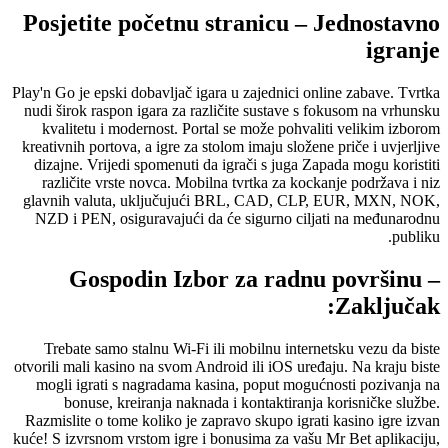
Posjetite početnu stranicu – Jednostavno
igranje
Play'n Go je epski dobavljač igara u zajednici online zabave. Tvrtka
nudi širok raspon igara za različite sustave s fokusom na vrhunsku
kvalitetu i modernost. Portal se može pohvaliti velikim izborom
kreativnih portova, a igre za stolom imaju složene priče i uvjerljive
dizajne. Vrijedi spomenuti da igrači s juga Zapada mogu koristiti
različite vrste novca. Mobilna tvrtka za kockanje podržava i niz
glavnih valuta, uključujući BRL, CAD, CLP, EUR, MXN, NOK,
NZD i PEN, osiguravajući da će sigurno ciljati na međunarodnu
publiku.
Gospodin Izbor za radnu površinu –
Zaključak:
Trebate samo stalnu Wi-Fi ili mobilnu internetsku vezu da biste
otvorili mali kasino na svom Android ili iOS uređaju. Na kraju biste
mogli igrati s nagradama kasina, poput mogućnosti pozivanja na
bonuse, kreiranja naknada i kontaktiranja korisničke službe.
Razmislite o tome koliko je zapravo skupo igrati kasino igre izvan
kuće! S izvrsnom vrstom igre i bonusima za vašu Mr Bet aplikaciju,