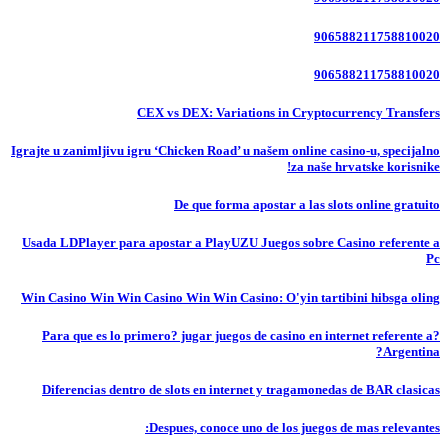
906588211758810020
906588211758810020
CEX vs DEX: Variations in Cryptocurrency Transfers
Igrajte u zanimljivu igru ‘Chicken Road’ u našem online casino-u, specijalno
za naše hrvatske korisnike!
De que forma apostar a las slots online gratuito
Usada LDPlayer para apostar a PlayUZU Juegos sobre Casino referente a
Pc
Win Casino Win Win Casino Win Win Casino: O'yin tartibini hibsga oling
?Para que es lo primero? jugar juegos de casino en internet referente a
Argentina?
Diferencias dentro de slots en internet y tragamonedas de BAR clasicas
Despues, conoce uno de los juegos de mas relevantes: