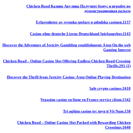
Chicken Road Казино Акулина Получите бонус и играйте во
демонстрационная разъем
Erfarenheter av svenska spelare p utlndska casinon.1137
Casino ohne deutsche Lizenz Deutschland Spielangebot.1143
Discover the Adventure of Jeetcity Gambling establishment: A top On the web
Gaming Interest
Chicken Road – Online Casino Slot Offering Endless Chicken Road-Crossing
Thrills.291 (2)
Discover the Thrill from Jeetcity Casino: A top Online Playing Destination
Safe crypto casinos.1610
Vegasino casino en ligne en France service client.1542
Tri nghim casino trc tuyn ti Vit Nam.158
Chicken Road – Online Casino Slot Packed with Rewarding Chicken
Crossings.1640