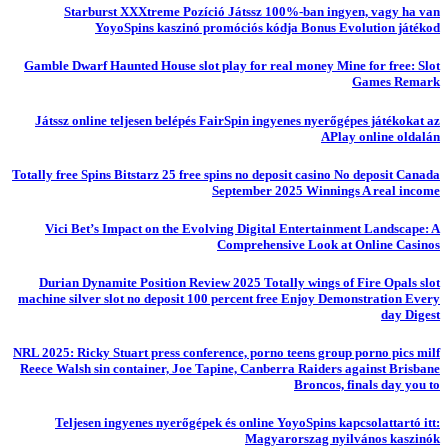
Starburst XXXtreme Pozíció Játssz 100%-ban ingyen, vagy ha van
YoyoSpins kaszinó promóciós kódja Bonus Evolution játékod
Gamble Dwarf Haunted House slot play for real money Mine for free: Slot
Games Remark
Játssz online teljesen belépés FairSpin ingyenes nyerőgépes játékokat az
APlay online oldalán
Totally free Spins Bitstarz 25 free spins no deposit casino No deposit Canada
September 2025 Winnings A real income
Vici Bet’s Impact on the Evolving Digital Entertainment Landscape: A
Comprehensive Look at Online Casinos
Durian Dynamite Position Review 2025 Totally wings of Fire Opals slot
machine silver slot no deposit 100 percent free Enjoy Demonstration Every
day Digest
NRL 2025: Ricky Stuart press conference, porno teens group porno pics milf
Reece Walsh sin container, Joe Tapine, Canberra Raiders against Brisbane
Broncos, finals day you to
Teljesen ingyenes nyerőgépek és online YoyoSpins kapcsolattartó itt:
Magyarorszag nyilvános kaszinók