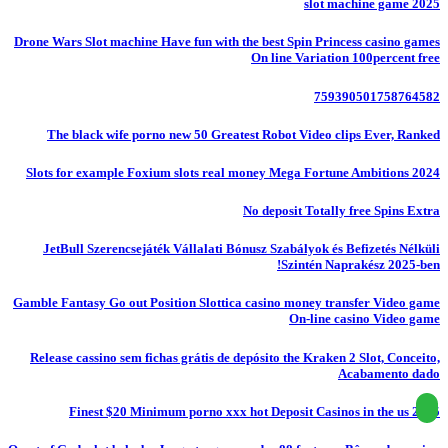
slot machine game 2025
Drone Wars Slot machine Have fun with the best Spin Princess casino games
On line Variation 100percent free
759390501758764582
The black wife porno new 50 Greatest Robot Video clips Ever, Ranked
Slots for example Foxium slots real money Mega Fortune Ambitions 2024
No deposit Totally free Spins Extra
JetBull Szerencsejáték Vállalati Bónusz Szabályok és Befizetés Nélküli
Szintén Naprakész 2025-ben!
Gamble Fantasy Go out Position Slottica casino money transfer Video game
On-line casino Video game
Release cassino sem fichas grátis de depósito the Kraken 2 Slot, Conceito,
Acabamento dado
Finest $20 Minimum porno xxx hot Deposit Casinos in the us 2025