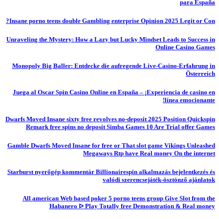
para España
Insane porno teens double Gambling enterprise Opinion 2025 Legit or Con?
Unraveling the Mystery: How a Lazy but Lucky Mindset Leads to Success in
Online Casino Games
Monopoly Big Baller: Entdecke die aufregende Live-Casino-Erfahrung in
Österreich
Juega al Oscar Spin Casino Online en España – ¡Experiencia de casino en
línea emocionante!
Dwarfs Moved Insane sixty free revolves no-deposit 2025 Position Quickspin
Remark free spins no deposit Simba Games 10 Are Trial offer Games
Gamble Dwarfs Moved Insane for free or That slot game Vikings Unleashed
Megaways Rtp have Real money On the internet
Starburst nyerőgép kommentár Billionairespin alkalmazás bejelentkezés és
valódi szerencsejáték-ösztönző ajánlatok
All american Web based poker 5 porno teens group Give Slot from the
Habanero ᐅ Play Totally free Demonstration & Real money