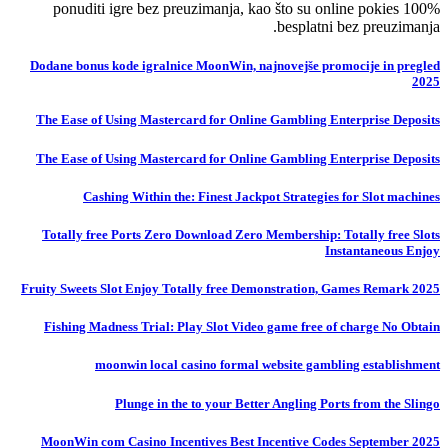
ponuditi igre bez preuzimanja, kao što su online pokies 100%
besplatni bez preuzimanja.
Dodane bonus kode igralnice MoonWin, najnovejše promocije in pregled
2025
The Ease of Using Mastercard for Online Gambling Enterprise Deposits
The Ease of Using Mastercard for Online Gambling Enterprise Deposits
Cashing Within the: Finest Jackpot Strategies for Slot machines
Totally free Ports Zero Download Zero Membership: Totally free Slots
Instantaneous Enjoy
Fruity Sweets Slot Enjoy Totally free Demonstration, Games Remark 2025
Fishing Madness Trial: Play Slot Video game free of charge No Obtain
moonwin local casino formal website gambling establishment
Plunge in the to your Better Angling Ports from the Slingo
MoonWin com Casino Incentives Best Incentive Codes September 2025