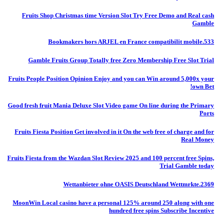
Fruits Shop Christmas time Version Slot Try Free Demo and Real cash
Gamble
Bookmakers hors ARJEL en France compatibilit mobile.533
Gamble Fruits Group Totally free Zero Membership Free Slot Trial
Fruits People Position Opinion Enjoy and you can Win around 5,000x your
own Bet!
Good fresh fruit Mania Deluxe Slot Video game On line during the Primary
Ports
Fruits Fiesta Position Get involved in it On the web free of charge and for
Real Money
Fruits Fiesta from the Wazdan Slot Review 2025 and 100 percent free Spins,
Trial Gamble today
Wettanbieter ohne OASIS Deutschland Wettmrkte.2369
MoonWin Local casino have a personal 125% around 250 along with one
hundred free spins Subscribe Incentive