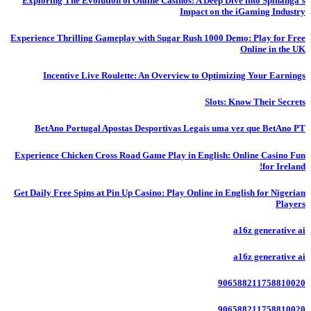
Exploring The Evolution of Online Casinos: A Deep Dive into Spinanga’s
Impact on the iGaming Industry
Experience Thrilling Gameplay with Sugar Rush 1000 Demo: Play for Free
Online in the UK
Incentive Live Roulette: An Overview to Optimizing Your Earnings
Slots: Know Their Secrets
BetAno Portugal Apostas Desportivas Legais uma vez que BetAno PT
Experience Chicken Cross Road Game Play in English: Online Casino Fun
for Ireland!
Get Daily Free Spins at Pin Up Casino: Play Online in English for Nigerian
Players
a16z generative ai
a16z generative ai
906588211758810020
906588211758810020