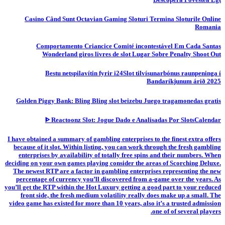
Casino Când Sunt Octavian Gaming Sloturi Termina Sloturile Online
Romania
Comportamento Criancice Comité incontestável Em Cada Santas
Wonderland giros livres de slot Lugar Sobre Penalty Shoot Out
Bestu netspilavítin fyrir i24Slot tilvísunarbónus raunpeninga í
Bandaríkjunum árið 2025
Golden Piggy Bank: Bling Bling slot beizebu Juego tragamonedas gratis
ᐈ Reactoonz Slot: Jogue Dado e Analisadas Por SlotsCalendar
I have obtained a summary of gambling enterprises to the finest extra offers
because of it slot. Within listing, you can work through the fresh gambling
enterprises by availability of totally free spins and their numbers. When
deciding on your own games playing consider the areas of Scorching Deluxe.
The newest RTP are a factor in gambling enterprises representing the new
percentage of currency you’ll discovered from a-game over the years. As
you’ll get the RTP within the Hot Luxury getting a good part to your reduced
front side, the fresh medium volatility really does make up a small. The
video game has existed for more than 10 years, also it’s a trusted admission
one of of several players.