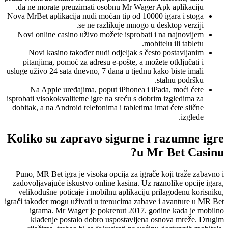
da ne morate preuzimati osobnu Mr Wager Apk aplikaciju.
Nova MrBet aplikacija nudi moćan tip od 10000 igara i stoga
se ne razlikuje mnogo u desktop verziji.
Novi online casino uživo možete isprobati i na najnovijem
mobitelu ili tabletu.
Novi kasino također nudi odjeljak s često postavljanim
pitanjima, pomoć za adresu e-pošte, a možete otključati i
usluge uživo 24 sata dnevno, 7 dana u tjednu kako biste imali
stalnu podršku.
Na Apple uređajima, poput iPhonea i iPada, moći ćete
isprobati visokokvalitetne igre na sreću s dobrim izgledima za
dobitak, a na Android telefonima i tabletima imat ćete slične
izglede.
Koliko su zapravo sigurne i razumne igre
u Mr Bet Casinu?
Puno, MR Bet igra je visoka opcija za igrače koji traže zabavno i
zadovoljavajuće iskustvo online kasina. Uz raznolike opcije igara,
velikodušne poticaje i mobilnu aplikaciju prilagođenu korisniku,
igrači također mogu uživati ​​u trenucima zabave i avanture u MR Bet
igrama. Mr Wager je pokrenut 2017. godine kada je mobilno
klađenje postalo dobro uspostavljena osnova mreže. Drugim