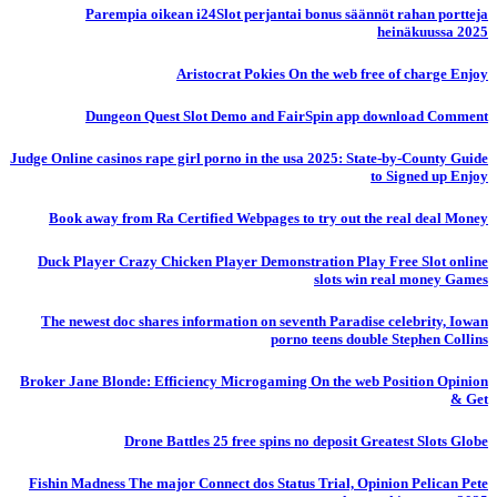
Parempia oikean i24Slot perjantai bonus säännöt rahan portteja
heinäkuussa 2025
Aristocrat Pokies On the web free of charge Enjoy
Dungeon Quest Slot Demo and FairSpin app download Comment
Judge Online casinos rape girl porno in the usa 2025: State-by-County Guide
to Signed up Enjoy
Book away from Ra Certified Webpages to try out the real deal Money
Duck Player Crazy Chicken Player Demonstration Play Free Slot online
slots win real money Games
The newest doc shares information on seventh Paradise celebrity, Iowan
porno teens double Stephen Collins
Broker Jane Blonde: Efficiency Microgaming On the web Position Opinion
& Get
Drone Battles 25 free spins no deposit Greatest Slots Globe
Fishin Madness The major Connect dos Status Trial, Opinion Pelican Pete