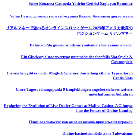
Sweet Bonanza Casinoda Yatirim Getirisi Saglayan Bonuslar
Volna Casino должностной веб-журнал Казино Анасейма диалоговый
リアルマネーで遊べるオンラインスロットゲーム 2025年アメリカ最高の
ポジションゲーム リアルマネー
Bahiscom’da güvenilir ödeme yöntemleri her zaman mevcut
Ein Glucksspielstaatsvertrag unterscheidet ebenfalls Slot Spiele &
Casinospiele
Inzwischen gibt es in der Moglich Spielsaal Anstellung etliche Typen durch
Gratis Slots
Unsre Tagesordnungspunkt 9 Empfehlungen angebot sicheres weiters
unterhaltsames Auffuhren
Exploring the Evolution of Live Dealer Games at Malina Casino: A Glimpse
into the Future of Online Gaming
План лояльности: как онлайн-казино привлекают игроков
Online-kasinoiden Kehitys ja Tulevaisuus