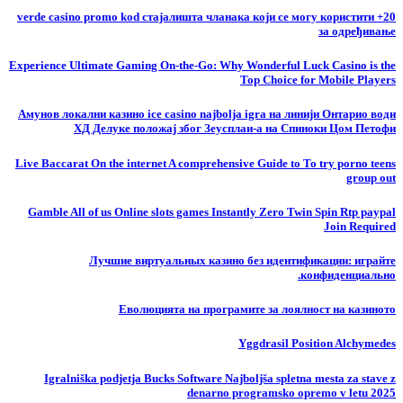
20+ verde casino promo kod стајалишта чланака који се могу користити
за одређивање
Experience Ultimate Gaming On-the-Go: Why Wonderful Luck Casino is the
Top Choice for Mobile Players
Амунов локални казино ice casino najbolja igra на линији Онтарио води
ХД Делуке положај због Зеусплаи-а на Спиноки Цом Петофи
Live Baccarat On the internet A comprehensive Guide to To try porno teens
group out
Gamble All of us Online slots games Instantly Zero Twin Spin Rtp paypal
Join Required
Лучшие виртуальных казино без идентификации: играйте
конфиденциально.
Еволюцията на програмите за лоялност на казиното
Yggdrasil Position Alchymedes
Igralniška podjetja Bucks Software Najboljša spletna mesta za stave z
denarno programsko opremo v letu 2025