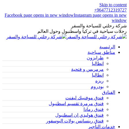
Skip to content
9647712319727+
Facebook page opens in new window
Instagram page opens in new
window
شركة رحلتي للسياحة والسفر
رحلات سياحية في تركيا واسطنبول وحول العالم
الرئيسية
مناطق سياحية
طرابزون
انطاليا
مرمريس و فتحية
انطاليا
ريزه
بودروم
الفنادق
فندق موفنبيك ليفنت
فندق مرمرة تقسيم اسطنبول
فندق رمادا
فندق هوليدي ان اسطنبول
فندق رينسانس بولات البوسفور
خدمات التأجير