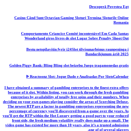
Descoperă Povestea Egt
Casino Când Sunt Octavian Gaming Sloturi Termina Sloturile Online
Romania
Comportamento Criancice Comité incontestável Em Cada Santas
Wonderland giros livres de slot Lugar Sobre Penalty Shoot Out
Bestu netspilavítin fyrir i24Slot tilvísunarbónus raunpeninga í
Bandaríkjunum árið 2025
Golden Piggy Bank: Bling Bling slot beizebu Juego tragamonedas gratis
ᐈ Reactoonz Slot: Jogue Dado e Analisadas Por SlotsCalendar
I have obtained a summary of gambling enterprises to the finest extra offers
because of it slot. Within listing, you can work through the fresh gambling
enterprises by availability of totally free spins and their numbers. When
deciding on your own games playing consider the areas of Scorching Deluxe.
The newest RTP are a factor in gambling enterprises representing the new
percentage of currency you’ll discovered from a-game over the years. As
you’ll get the RTP within the Hot Luxury getting a good part to your reduced
front side, the fresh medium volatility really does make up a small. The
video game has existed for more than 10 years, also it’s a trusted admission
one of of several players.