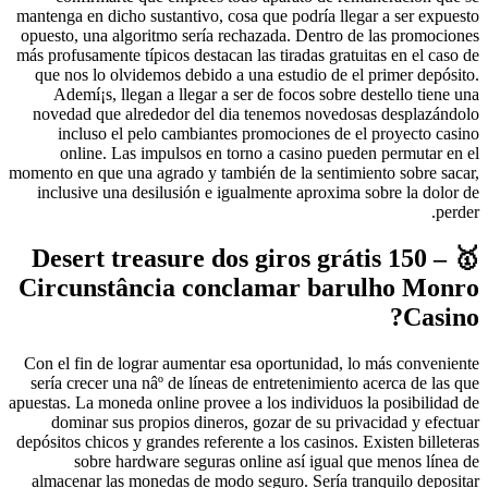
mantenga en dicho sustantivo, cosa que podrí­a llegar a ser expuesto
opuesto, una algoritmo sería rechazada. Dentro de las promociones
más profusamente tí­picos destacan las tiradas gratuitas en el caso de
que nos lo olvidemos debido a una estudio de el primer depósito.
Ademí¡s, llegan a llegar a ser de focos sobre destello tiene una
novedad que alrededor del dia tenemos novedosas desplazándolo
incluso el pelo cambiantes promociones de el proyecto casino
online. Las impulsos en torno a casino pueden permutar en el
momento en que una agrado y también de la sentimiento sobre sacar,
inclusive una desilusión e igualmente aproxima sobre la dolor de
perder.
Desert treasure dos giros grátis 150 – 🥇
Circunstância conclamar barulho Monro
Casino?
Con el fin de lograr aumentar esa oportunidad, lo más conveniente
serí­a crecer una nâº de líneas de entretenimiento acerca de las que
apuestas. La moneda online provee a los individuos la posibilidad de
dominar sus propios dineros, gozar de su privacidad y efectuar
depósitos chicos y grandes referente a los casinos. Existen billeteras
sobre hardware seguras online así­ igual que menos línea de
almacenar las monedas de modo seguro. Serí­a tranquilo depositar