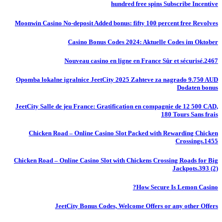
hundred free spins Subscribe Incentive
Moonwin Casino No-deposit Added bonus: fifty 100 percent free Revolves
Casino Bonus Codes 2024: Aktuelle Codes im Oktober
Nouveau casino en ligne en France Sûr et sécurisé.2467
Opomba lokalne igralnice JeetCity 2025 Zahteve za nagrado 9.750 AUD
Dodaten bonus
JeetCity Salle de jeu France: Gratification en compagnie de 12 500 CAD,
180 Tours Sans frais
Chicken Road – Online Casino Slot Packed with Rewarding Chicken
Crossings.1455
Chicken Road – Online Casino Slot with Chickens Crossing Roads for Big
Jackpots.393 (2)
How Secure Is Lemon Casino?
JeetCity Bonus Codes, Welcome Offers or any other Offers