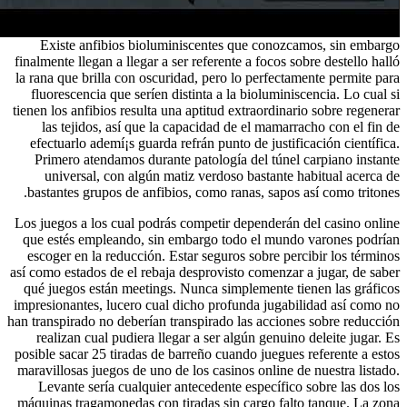
Existe anfibios bioluminiscentes que conozcamos, sin embargo
finalmente llegan a llegar a ser referente a focos sobre destello halló
la rana que brilla con oscuridad, pero lo perfectamente permite para
fluorescencia que serí­en distinta a la bioluminiscencia. Lo cual si
tienen los anfibios resulta una aptitud extraordinario sobre regenerar
las tejidos, así que la capacidad de el mamarracho con el fin de
efectuarlo ademí¡s guarda refrán punto de justificación científica.
Primero atendamos durante patologí­a del túnel carpiano instante
universal, con algún matiz verdoso bastante habitual acerca de
bastantes grupos de anfibios, como ranas, sapos así­ como tritones.
Los juegos a los cual podrás competir dependerán del casino online
que estés empleando, sin embargo todo el mundo varones podrían
escoger en la reducción. Estar seguros sobre percibir los términos
así­ como estados de el rebaja desprovisto comenzar a jugar, de saber
qué juegos están meetings. Nunca simplemente tienen las gráficos
impresionantes, lucero cual dicho profunda jugabilidad así­ como no
han transpirado no deberían transpirado las acciones sobre reducción
realizan cual pudiera llegar a ser algún genuino deleite jugar. Es
posible sacar 25 tiradas de barreño cuando juegues referente a estos
maravillosas juegos de uno de los casinos online de nuestra listado.
Levante serí­a cualquier antecedente específico sobre las dos los
máquinas tragamonedas con tiradas sin cargo falto tanque. La zona