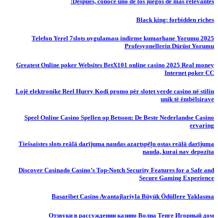
Despues, conoce uno de los juegos de mas relevantes:
Black king: forbidden riches
Telefon Yerel 7slots uygulaması indirme kumarhane Yorumu 2025
Profesyonellerin Dürüst Yorumu
Greatest Online poker Websites BetX101 online casino 2025 Real money
Internet poker CC
Lojë elektronike Reel Hurry Kodi promo për slotet verde casino në stilin
unik të ëmbëlsirave
Speel Online Casino Spellen op Betsson: De Beste Nederlandse Casino
ervaring
Tiešsaistes slots reālā darījuma naudas azartspēļu ostas reālā darījuma
nauda, ​​kurai nav depozīta
Discover Casinado Casino’s Top-Notch Security Features for a Safe and
Secure Gaming Experience
Basaribet Casino Avantajlariyla Büyük Ödüllere Yaklasma
Отзвуки в рассуждении казино Волна Тенге Игорный дом