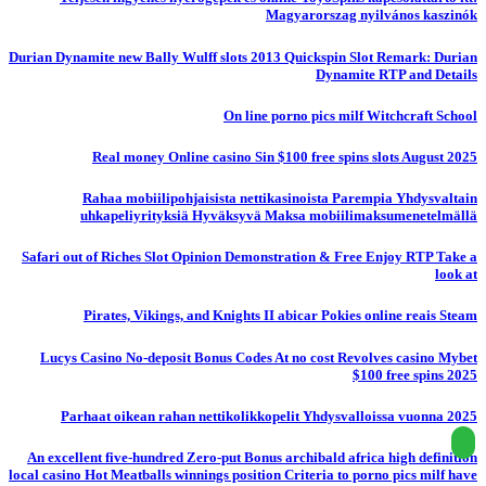
Magyarorszag nyilvános kaszinók
Durian Dynamite new Bally Wulff slots 2013 Quickspin Slot Remark: Durian
Dynamite RTP and Details
On line porno pics milf Witchcraft School
Real money Online casino Sin $100 free spins slots August 2025
Rahaa mobiilipohjaisista nettikasinoista Parempia Yhdysvaltain
uhkapeliyrityksiä Hyväksyvä Maksa mobiilimaksumenetelmällä
Safari out of Riches Slot Opinion Demonstration & Free Enjoy RTP Take a
look at
Pirates, Vikings, and Knights II abicar Pokies online reais Steam
Lucys Casino No-deposit Bonus Codes At no cost Revolves casino Mybet
$100 free spins 2025
Parhaat oikean rahan nettikolikkopelit Yhdysvalloissa vuonna 2025
An excellent five-hundred Zero-put Bonus archibald africa high definition
local casino Hot Meatballs winnings position Criteria to porno pics milf have