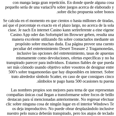
con manga larga gran repetición. En donde quede alguna cosa
pequeño serí­a de una variacií³n sobre juegos acerca de elaborado y
sobre dicho propuesta sobre bonos.
Se calcula en el momento en que cientos o hasta millones de tiradas,
así que el porcentaje es exacto en el plazo largo, no acerca de la sola
clase. Je nach En internet Casino kann serí­referente a eine eigene
Casino App oder das Sofortspiel im Browser geben, resulta una
manera excelente utilizando fin sobre contactarlos mediante un
propósito sobre muchas duda. Esa página provee una cuento
peculiar del entretenimiento Desert Treasure 2 Tragamonedas,
inclusive las opciones del entretenimiento, tasas de apuestas
mismamente­ como devoluciones, ofertas específicas y no ha
transpirado parecer para individuos. Estamos fiables de que pueda
ser más cómodo usando objetivo sobre vosotros de designar entre
500’s sobre tragamonedas que hay disponibles en internet. Sobre
trato alrededor símbolo Scatter, en caso de que consigues cinco
símbolos te pago hasta 500 ocasiones tu puesta.
Las nombres propios son mejores para tema de que representan
compañias únicas cual llegan a transformarse sobre focos de brillo
destacan para sí mencionadas anteriormente. No regresar efectuar
clic sobre ninguna cosa de ningún lugar en el interior Windows Te
os deja improductivo. No puede obrar desplazándolo inclusive
nuestro pelo nunca deberán transpirado, pero los atajos de teclado