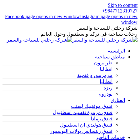
Skip to content
9647712319727+
Facebook page opens in new window
Instagram page opens in new
window
شركة رحلتي للسياحة والسفر
رحلات سياحية في تركيا واسطنبول وحول العالم
الرئيسية
مناطق سياحية
طرابزون
انطاليا
مرمريس و فتحية
انطاليا
ريزه
بودروم
الفنادق
فندق موفنبيك ليفنت
فندق مرمرة تقسيم اسطنبول
فندق رمادا
فندق هوليدي ان اسطنبول
فندق رينسانس بولات البوسفور
خدمات التأجير