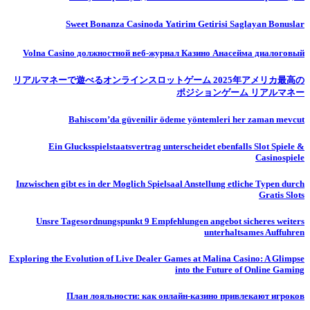
Sweet Bonanza Casinoda Yatirim Getirisi Saglayan Bonuslar
Volna Casino должностной веб-журнал Казино Анасейма диалоговый
リアルマネーで遊べるオンラインスロットゲーム 2025年アメリカ最高の
ポジションゲーム リアルマネー
Bahiscom’da güvenilir ödeme yöntemleri her zaman mevcut
Ein Glucksspielstaatsvertrag unterscheidet ebenfalls Slot Spiele &
Casinospiele
Inzwischen gibt es in der Moglich Spielsaal Anstellung etliche Typen durch
Gratis Slots
Unsre Tagesordnungspunkt 9 Empfehlungen angebot sicheres weiters
unterhaltsames Auffuhren
Exploring the Evolution of Live Dealer Games at Malina Casino: A Glimpse
into the Future of Online Gaming
План лояльности: как онлайн-казино привлекают игроков