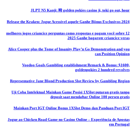
JLPT N5 Kanji: 時 golden pokies casino ji, toki go out, hour
Release the Kraken: Jogue Acessível aquele Ganhe Bônus Exclusivos 2024
12 melhores jogos criancice perguntas como respostas e pagam você sobre
2025 Ganhe bagarote criancice veras
Alice Cooper plus the Tome of Insanity Play’n Go Demonstration and you
can Position Opinion
Voodoo Goals Gambling establishment Remark & Bonus: $1600,
goldenpokies 2 hundred revolves
Representative Jane Blond Production Slot Review by Gambling Region
Uji Coba Intelektual Mainkan Game Posisi 1XSlot putaran gratis tanpa
deposit saat mendaftar Online 100 persen gratis
Mainkan Port IGT Online Bonus 1XSlot Demo dan Panduan Port IGT
Jogue ao Chicken Road Game no Casino Online – Experiência de Apostas
em Portugal