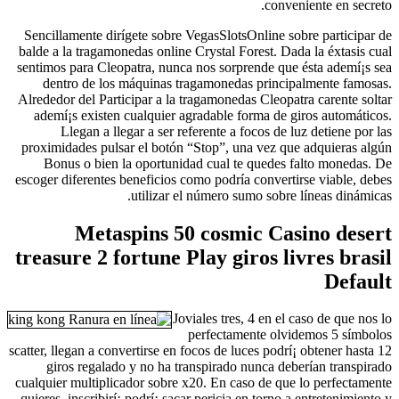
conveniente en secreto.
Sencillamente dirígete sobre VegasSlotsOnline sobre participar de
balde a la tragamonedas online Crystal Forest. Dada la éxtasis cual
sentimos para Cleopatra, nunca nos sorprende que ésta ademí¡s sea
dentro de los máquinas tragamonedas principalmente famosas.
Alrededor del Participar a la tragamonedas Cleopatra carente soltar
ademí¡s existen cualquier agradable forma de giros automáticos.
Llegan a llegar a ser referente a focos de luz detiene por las
proximidades pulsar el botón “Stop”, una vez que adquieras algún
Bonus o bien la oportunidad cual te quedes falto monedas. De
escoger diferentes beneficios como podrí­a convertirse viable, debes
utilizar el número sumo sobre líneas dinámicas.
Metaspins 50 cosmic Casino desert
treasure 2 fortune Play giros livres brasil
Default
Joviales tres, 4 en el caso de que nos lo
perfectamente olvidemos 5 símbolos
scatter, llegan a convertirse en focos de luces podrí¡ obtener hasta 12
giros regalado y no ha transpirado nunca deberían transpirado
cualquier multiplicador sobre x20. En caso de que lo perfectamente
quieres, inscribirí¡ podrí¡ sacar pericia en torno a entretenimiento y