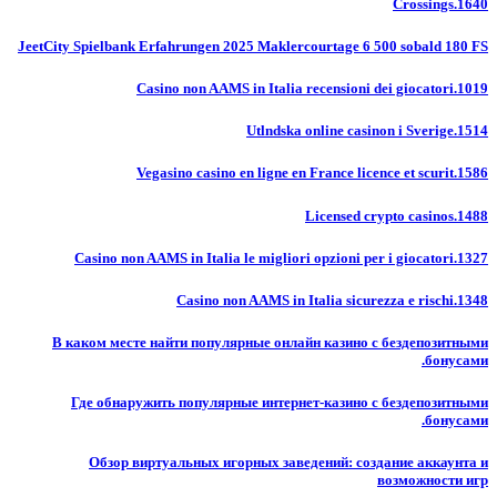
Crossings.1640
JeetCity Spielbank Erfahrungen 2025 Maklercourtage 6 500 sobald 180 FS
Casino non AAMS in Italia recensioni dei giocatori.1019
Utlndska online casinon i Sverige.1514
Vegasino casino en ligne en France licence et scurit.1586
Licensed crypto casinos.1488
Casino non AAMS in Italia le migliori opzioni per i giocatori.1327
Casino non AAMS in Italia sicurezza e rischi.1348
В каком месте найти популярные онлайн казино с бездепозитными
бонусами.
Где обнаружить популярные интернет-казино с бездепозитными
бонусами.
Обзор виртуальных игорных заведений: создание аккаунта и
возможности игр