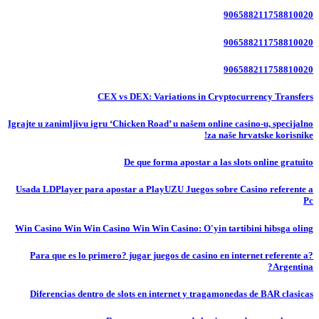
906588211758810020
906588211758810020
906588211758810020
CEX vs DEX: Variations in Cryptocurrency Transfers
Igrajte u zanimljivu igru ‘Chicken Road’ u našem online casino-u, specijalno
za naše hrvatske korisnike!
De que forma apostar a las slots online gratuito
Usada LDPlayer para apostar a PlayUZU Juegos sobre Casino referente a
Pc
Win Casino Win Win Casino Win Win Casino: O'yin tartibini hibsga oling
?Para que es lo primero? jugar juegos de casino en internet referente a
Argentina?
Diferencias dentro de slots en internet y tragamonedas de BAR clasicas