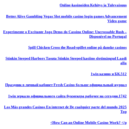
Online-kasinoiden Kehitys ja Tulevaisuus
Better Alive Gambling Vegas Slot mobile casino login games Advancement
Video game
Experimente o Excitante Jogo Demo do Cassino Online: Uncrossable Rush –
Disponível no Portugal
Spill Chicken Cross the Road-spillet online på danske casinos
Stinkin Steeped Harbors Tasuta Stinkin Steeped kasiino slotimängud Laadi
alla
1win казино и БК.512
Праздник в личный кабинет Fresh Casino больше официальный журнал
1win зеркало официального сайта букмекера рабочее на сегодня.1742
Los Más grandes Casinos En internet de De cualquier parte del mundo 2025
Top
How Can an Online Mobile Casino Work? </p>