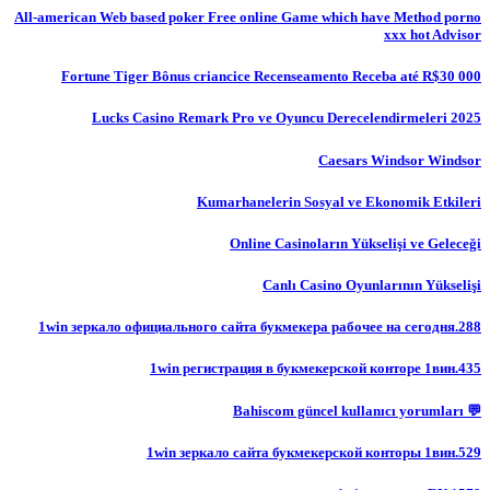
All-american Web based poker Free online Game which have Method porno
xxx hot Advisor
Fortune Tiger Bônus criancice Recenseamento Receba até R$30 000
Lucks Casino Remark Pro ve Oyuncu Derecelendirmeleri 2025
Caesars Windsor Windsor
Kumarhanelerin Sosyal ve Ekonomik Etkileri
Online Casinoların Yükselişi ve Geleceği
Canlı Casino Oyunlarının Yükselişi
1win зеркало официального сайта букмекера рабочее на сегодня.288
1win регистрация в букмекерской конторе 1вин.435
💬 Bahiscom güncel kullanıcı yorumları
1win зеркало сайта букмекерской конторы 1вин.529