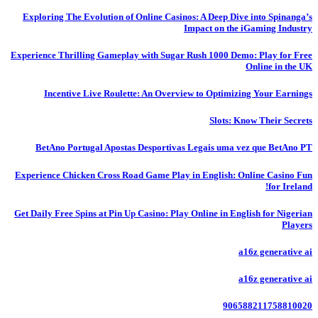
Exploring The Evolution of Online Casinos: A Deep Dive into Spinanga’s
Impact on the iGaming Industry
Experience Thrilling Gameplay with Sugar Rush 1000 Demo: Play for Free
Online in the UK
Incentive Live Roulette: An Overview to Optimizing Your Earnings
Slots: Know Their Secrets
BetAno Portugal Apostas Desportivas Legais uma vez que BetAno PT
Experience Chicken Cross Road Game Play in English: Online Casino Fun
for Ireland!
Get Daily Free Spins at Pin Up Casino: Play Online in English for Nigerian
Players
a16z generative ai
a16z generative ai
906588211758810020