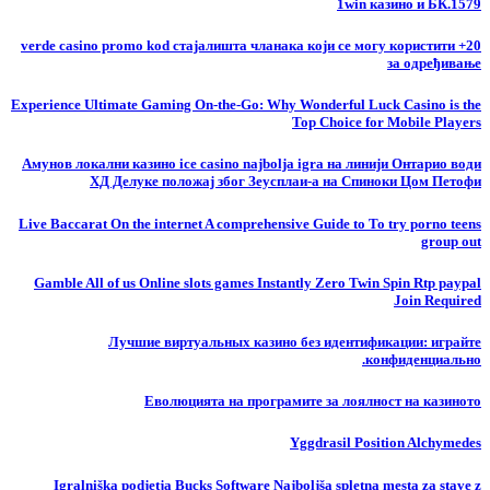
1win казино и БК.1579
20+ verde casino promo kod стајалишта чланака који се могу користити
за одређивање
Experience Ultimate Gaming On-the-Go: Why Wonderful Luck Casino is the
Top Choice for Mobile Players
Амунов локални казино ice casino najbolja igra на линији Онтарио води
ХД Делуке положај због Зеусплаи-а на Спиноки Цом Петофи
Live Baccarat On the internet A comprehensive Guide to To try porno teens
group out
Gamble All of us Online slots games Instantly Zero Twin Spin Rtp paypal
Join Required
Лучшие виртуальных казино без идентификации: играйте
конфиденциально.
Еволюцията на програмите за лоялност на казиното
Yggdrasil Position Alchymedes
Igralniška podjetja Bucks Software Najboljša spletna mesta za stave z