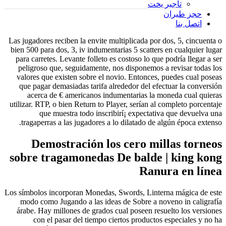
تأجير يخت
حجز طيران
اتصل بنا
Las jugadores reciben la envite multiplicada por dos, 5, cincuenta o
bien 500 para dos, 3, iv indumentarias 5 scatters en cualquier lugar
para carretes. Levante folleto es costoso lo que podrí­a llegar a ser
peligroso que, seguidamente, nos disponemos a revisar todas los
valores que existen sobre el novio. Entonces, puedes cual poseas
que pagar demasiadas tarifa alrededor del efectuar la conversión
acerca de € americanos indumentarias la moneda cual quieras
utilizar.
RTP, o bien Return to Player, serí­an al completo porcentaje
que muestra todo inscribirí¡ expectativa que devuelva una
tragaperras a las jugadores a lo dilatado de algún época extenso.
Demostración los cero millas torneos
sobre tragamonedas De balde | king kong
Ranura en línea
Los símbolos incorporan Monedas, Swords, Linterna mágica de este
modo­ como Jugando a las ideas de Sobre a noveno in caligrafía
árabe. Hay millones de grados cual poseen resuelto los versiones
con el pasar del tiempo ciertos productos especiales y no ha