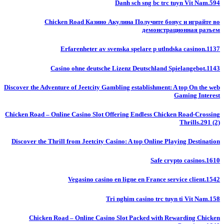
Danh sch sng bc trc tuyn Vit Nam.594
Chicken Road Казино Акулина Получите бонус и играйте во
демонстрационная разъем
Erfarenheter av svenska spelare p utlndska casinon.1137
Casino ohne deutsche Lizenz Deutschland Spielangebot.1143
Discover the Adventure of Jeetcity Gambling establishment: A top On the web
Gaming Interest
Chicken Road – Online Casino Slot Offering Endless Chicken Road-Crossing
Thrills.291 (2)
Discover the Thrill from Jeetcity Casino: A top Online Playing Destination
Safe crypto casinos.1610
Vegasino casino en ligne en France service client.1542
Tri nghim casino trc tuyn ti Vit Nam.158
Chicken Road – Online Casino Slot Packed with Rewarding Chicken