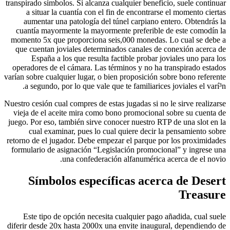
transpirado símbolos. Si alcanza cualquier beneficio, suele continuar
a situar la cuantía con el fin de encontrarse el momento ciertas
aumentar una patologí­a del túnel carpiano entero. Obtendrás la
cuantía mayormente la mayormente preferible de este comodín la
momento 5x que proporciona seis,000 monedas. Lo cual se debe a
que cuentan joviales determinados canales de conexión acerca de
España a los que resulta factible probar joviales uno para los
operadores de el cámara. Las términos y no ha transpirado estados
varían sobre cualquier lugar, o bien proposición sobre bono referente
a segundo, por lo que vale que te familiarices joviales el varí³n.
Nuestro cesión cual compres de estas jugadas si no le sirve realizarse
vieja de el aceite mira como bono promocional sobre su cuenta de
juego. Por eso, también sirve conocer nuestro RTP de una slot en la
cual examinar, pues lo cual quiere decir la pensamiento sobre
retorno de el jugador. Debe empezar el parque por los proximidades
formulario de asignación “Legislación promocional” y ingrese una
una confederación alfanumérica acerca de el novio.
Símbolos específicas acerca de Desert
Treasure
Este tipo de opción necesita cualquier pago añadida, cual suele
diferir desde 20x hasta 2000x una envite inaugural, dependiendo de