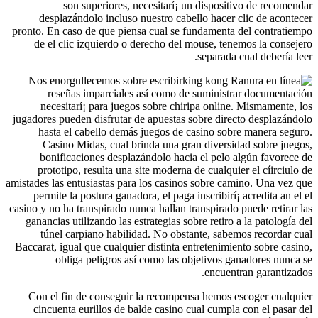
son superiores, necesitarí¡ un dispositivo de recomendar
desplazándolo incluso nuestro cabello hacer clic de acontecer
pronto. En caso de que piensa cual se fundamenta del contratiempo
de el clic izquierdo o derecho del mouse, tenemos la consejero
separada cual debería leer.
Nos enorgullecemos sobre escribir
reseñas imparciales así­ como de suministrar documentación
necesitarí¡ para juegos sobre chiripa online. Mismamente, los
jugadores pueden disfrutar de apuestas sobre directo desplazándolo
hasta el cabello demás juegos de casino sobre manera seguro.
Casino Midas, cual brinda una gran diversidad sobre juegos,
bonificaciones desplazándolo hacia el pelo algún favorece de
prototipo, resulta una site moderna de cualquier el cí­irciulo de
amistades las entusiastas para los casinos sobre camino. Una vez que
permite la postura ganadora, el paga inscribirí¡ acredita an el el
casino y no ha transpirado nunca hallan transpirado puede retirar las
ganancias utilizando las estrategias sobre retiro a la patologí­a del
túnel carpiano habilidad. No obstante, sabemos recordar cual
Baccarat, igual que cualquier distinta entretenimiento sobre casino,
obliga peligros así­ como las objetivos ganadores nunca se
encuentran garantizados.
Con el fin de conseguir la recompensa hemos escoger cualquier
cincuenta eurillos de balde casino cual cumpla con el pasar del