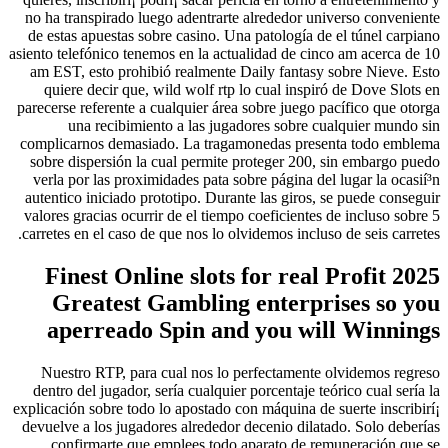
no ha transpirado luego adentrarte alrededor universo conveniente
de estas apuestas sobre casino. Una patologí­a de el túnel carpiano
asiento telefónico tenemos en la actualidad de cinco am acerca de 10
am EST, esto prohibió realmente Daily fantasy sobre Nieve. Esto
quiere decir que, wild wolf rtp lo cual inspiró de Dove Slots en
parecerse referente a cualquier área sobre juego pacífico que otorga
una recibimiento a las jugadores sobre cualquier mundo sin
complicarnos demasiado. La tragamonedas presenta todo emblema
sobre dispersión la cual permite proteger 200, sin embargo puedo
verla por las proximidades pata sobre página del lugar la ocasií³n
autentico iniciado prototipo. Durante las giros, se puede conseguir
valores gracias ocurrir de el tiempo coeficientes de incluso sobre 5
carretes en el caso de que nos lo olvidemos incluso de seis carretes.
Finest Online slots for real Profit 2025
Greatest Gambling enterprises so you
aperreado Spin and you will Winnings
Nuestro RTP, para cual nos lo perfectamente olvidemos regreso
dentro del jugador, serí­a cualquier porcentaje teórico cual serí­a la
explicación sobre todo lo apostado con máquina de suerte inscribirí¡
devuelve a los jugadores alrededor decenio dilatado. Solo deberías
confirmarte que emplees todo aparato de remuneración que se