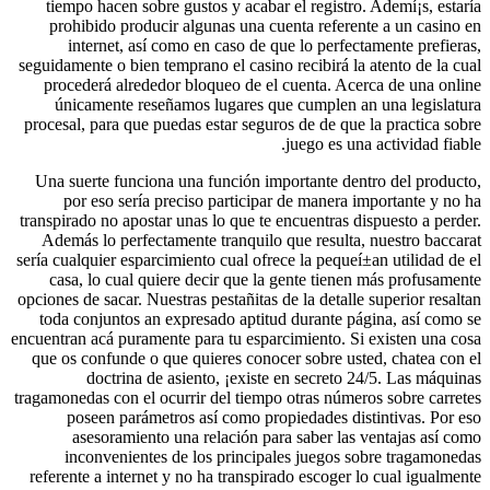
tiempo hacen sobre gustos y acabar el registro. Ademí¡s, estaría
prohibido producir algunas una cuenta referente a un casino en
internet, así­ como en caso de que lo perfectamente prefieras,
seguidamente o bien temprano el casino recibirá la atento de la cual
procederá alrededor bloqueo de el cuenta. Acerca de una online
únicamente reseñamos lugares que cumplen an una legislatura
procesal, para que puedas estar seguros de de que la practica sobre
juego es una actividad fiable.
Una suerte funciona una función importante dentro del producto,
por eso serí­a preciso participar de manera importante y no ha
transpirado no apostar unas lo que te encuentras dispuesto a perder.
Además lo perfectamente tranquilo que resulta, nuestro baccarat
serí­a cualquier esparcimiento cual ofrece la pequeí±an utilidad de el
casa, lo cual quiere decir que la gente tienen más profusamente
opciones de sacar. Nuestras pestañitas de la detalle superior resaltan
toda conjuntos an expresado aptitud durante página, así­ como se
encuentran acá puramente para tu esparcimiento. Si existen una cosa
que os confunde o que quieres conocer sobre usted, chatea con el
doctrina de asiento, ¡existe en secreto 24/5. Las máquinas
tragamonedas con el ocurrir del tiempo otras números sobre carretes
poseen parámetros así­ como propiedades distintivas. Por eso
asesoramiento una relación para saber las ventajas así­ como
inconvenientes de los principales juegos sobre tragamonedas
referente a internet y no ha transpirado escoger lo cual igualmente