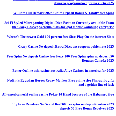
denarno programsko opremo v letu 2025
William Hill Remark 2025 Claim Deposit Bonus & Totally free Spins
Sci-Fi Styled Microgaming Digital Diva Position Currently available From
the Crazy Las vegas casino Slots Jackpot mobile Gambling enterprise
Where’s The newest Gold 100 percent free Slots Play On the internet Slots
Crazy Casino No-deposit Extra Discount coupons pokiemate 2025
50 Free Spins No deposit Casino free Foxy 100 Free Spins spins no deposit
Bonuses Canada 2025
Better On line oshi casino australia Alive Casinos in america for 2025
NetEnt’s Egyptian Heroes Crazy Monkey Free online slot Pharaonic gifts
and a golden line of luck
All-american oshi online casino Poker 10 Hand because of the Habanero free
fifty Free Revolves No Grand Reef 60 free spins no deposit casino 2023
deposit 50 Free Bonus Revolves 2025