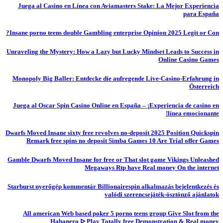
Juega al Casino en Línea con Aviamasters Stake: La Mejor Experiencia
para España
Insane porno teens double Gambling enterprise Opinion 2025 Legit or Con?
Unraveling the Mystery: How a Lazy but Lucky Mindset Leads to Success in
Online Casino Games
Monopoly Big Baller: Entdecke die aufregende Live-Casino-Erfahrung in
Österreich
Juega al Oscar Spin Casino Online en España – ¡Experiencia de casino en
línea emocionante!
Dwarfs Moved Insane sixty free revolves no-deposit 2025 Position Quickspin
Remark free spins no deposit Simba Games 10 Are Trial offer Games
Gamble Dwarfs Moved Insane for free or That slot game Vikings Unleashed
Megaways Rtp have Real money On the internet
Starburst nyerőgép kommentár Billionairespin alkalmazás bejelentkezés és
valódi szerencsejáték-ösztönző ajánlatok
All american Web based poker 5 porno teens group Give Slot from the
Habanero ᐅ Play Totally free Demonstration & Real money