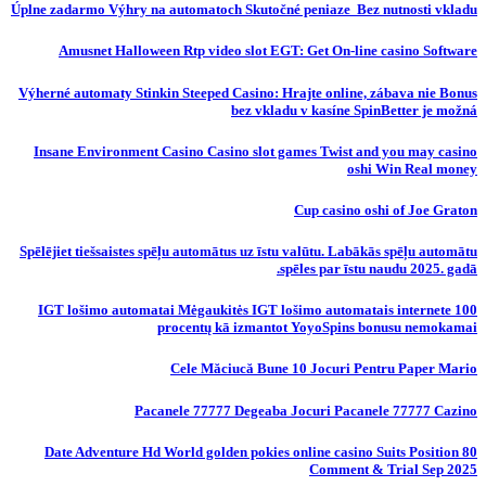
Úplne zadarmo Výhry na automatoch Skutočné peniaze ️ Bez nutnosti vkladu
Amusnet Halloween Rtp video slot EGT: Get On-line casino Software
Výherné automaty Stinkin Steeped Casino: Hrajte online, zábava nie Bonus
bez vkladu v kasíne SpinBetter je možná
Insane Environment Casino Casino slot games Twist and you may casino
oshi Win Real money
Cup casino oshi of Joe Graton
Spēlējiet tiešsaistes spēļu automātus uz īstu valūtu. Labākās spēļu automātu
spēles par īstu naudu 2025. gadā.
IGT lošimo automatai Mėgaukitės IGT lošimo automatais internete 100
procentų kā izmantot YoyoSpins bonusu nemokamai
Cele Măciucă Bune 10 Jocuri Pentru Paper Mario
Pacanele 77777 Degeaba Jocuri Pacanele 77777 Cazino
80 Date Adventure Hd World golden pokies online casino Suits Position
Comment & Trial Sep 2025