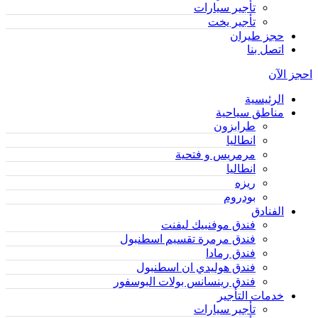
تأجير سيارات
تأجير يخت
حجز طيران
اتصل بنا
احجز الآن
الرئيسية
مناطق سياحية
طرابزون
انطاليا
مرمريس و فتحية
انطاليا
ريزه
بودروم
الفنادق
فندق موفنبيك ليفنت
فندق مرمرة تقسيم اسطنبول
فندق رمادا
فندق هوليدي ان اسطنبول
فندق رينسانس بولات البوسفور
خدمات التأجير
تأجير سيارات