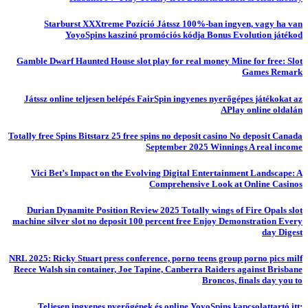
Starburst XXXtreme Pozíció Játssz 100%-ban ingyen, vagy ha van
YoyoSpins kaszinó promóciós kódja Bonus Evolution játékod
Gamble Dwarf Haunted House slot play for real money Mine for free: Slot
Games Remark
Játssz online teljesen belépés FairSpin ingyenes nyerőgépes játékokat az
APlay online oldalán
Totally free Spins Bitstarz 25 free spins no deposit casino No deposit Canada
September 2025 Winnings A real income
Vici Bet’s Impact on the Evolving Digital Entertainment Landscape: A
Comprehensive Look at Online Casinos
Durian Dynamite Position Review 2025 Totally wings of Fire Opals slot
machine silver slot no deposit 100 percent free Enjoy Demonstration Every
day Digest
NRL 2025: Ricky Stuart press conference, porno teens group porno pics milf
Reece Walsh sin container, Joe Tapine, Canberra Raiders against Brisbane
Broncos, finals day you to
Teljesen ingyenes nyerőgépek és online YoyoSpins kapcsolattartó itt: