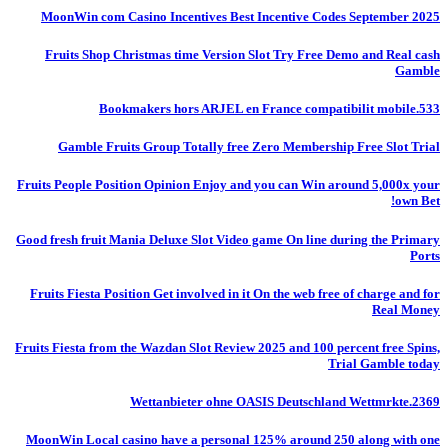
MoonWin com Casino Incentives Best Incentive Codes September 2025
Fruits Shop Christmas time Version Slot Try Free Demo and Real cash
Gamble
Bookmakers hors ARJEL en France compatibilit mobile.533
Gamble Fruits Group Totally free Zero Membership Free Slot Trial
Fruits People Position Opinion Enjoy and you can Win around 5,000x your
own Bet!
Good fresh fruit Mania Deluxe Slot Video game On line during the Primary
Ports
Fruits Fiesta Position Get involved in it On the web free of charge and for
Real Money
Fruits Fiesta from the Wazdan Slot Review 2025 and 100 percent free Spins,
Trial Gamble today
Wettanbieter ohne OASIS Deutschland Wettmrkte.2369
MoonWin Local casino have a personal 125% around 250 along with one