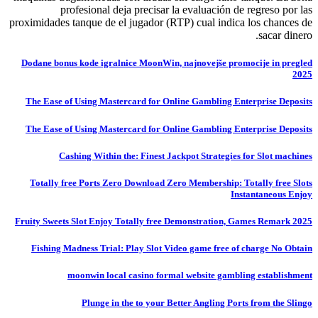
profesional deja precisar la evaluación de regreso por las
proximidades tanque de el jugador (RTP) cual indica los chances de
sacar dinero.
Dodane bonus kode igralnice MoonWin, najnovejše promocije in pregled
2025
The Ease of Using Mastercard for Online Gambling Enterprise Deposits
The Ease of Using Mastercard for Online Gambling Enterprise Deposits
Cashing Within the: Finest Jackpot Strategies for Slot machines
Totally free Ports Zero Download Zero Membership: Totally free Slots
Instantaneous Enjoy
Fruity Sweets Slot Enjoy Totally free Demonstration, Games Remark 2025
Fishing Madness Trial: Play Slot Video game free of charge No Obtain
moonwin local casino formal website gambling establishment
Plunge in the to your Better Angling Ports from the Slingo