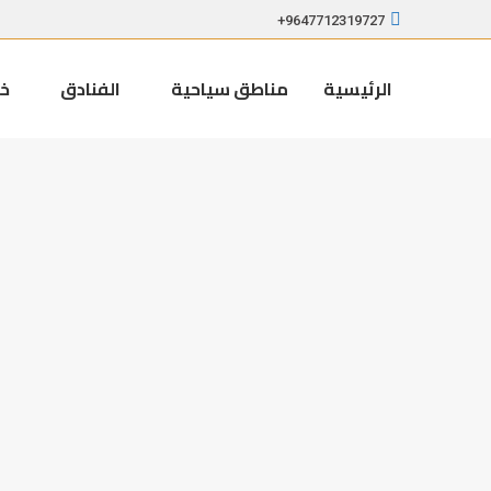
9647712319727+
الرئيسية
مناطق سياحية
الفنادق
خد