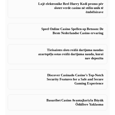
Lojë elektronike Reel Hurry Kodi promo për
slotet verde casino në stilin unik të
ëmbëlsirave
Speel Online Casino Spellen op Betsson: De
Beste Nederlandse Casino ervaring
Tiešsaistes slots reālā darījuma naudas
azartspēļu ostas reālā darījuma nauda, ​​kurai
nav depozīta
Discover Casinado Casino’s Top-Notch
Security Features for a Safe and Secure
Gaming Experience
Basaribet Casino Avantajlariyla Büyük
Ödüllere Yaklasma