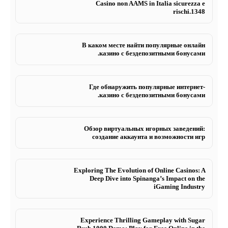
Casino non AAMS in Italia sicurezza e
rischi.1348
В каком месте найти популярные онлайн
казино с бездепозитными бонусами.
Где обнаружить популярные интернет-
казино с бездепозитными бонусами.
Обзор виртуальных игорных заведений:
создание аккаунта и возможности игр
Exploring The Evolution of Online Casinos: A
Deep Dive into Spinanga’s Impact on the
iGaming Industry
Experience Thrilling Gameplay with Sugar