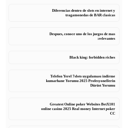
Diferencias dentro de slots en internet y
tragamonedas de BAR clasicas
Despues, conoce uno de los juegos de mas
relevantes:
Black king: forbidden riches
Telefon Yerel 7slots uygulaması indirme
kumarhane Yorumu 2025 Profesyonellerin
Dürüst Yorumu
Greatest Online poker Websites BetX101
online casino 2025 Real money Internet poker
CC