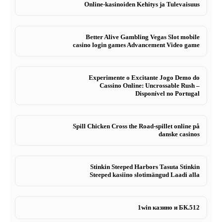
Online-kasinoiden Kehitys ja Tulevaisuus
Better Alive Gambling Vegas Slot mobile
casino login games Advancement Video game
Experimente o Excitante Jogo Demo do
Cassino Online: Uncrossable Rush –
Disponível no Portugal
Spill Chicken Cross the Road-spillet online på
danske casinos
Stinkin Steeped Harbors Tasuta Stinkin
Steeped kasiino slotimängud Laadi alla
1win казино и БК.512