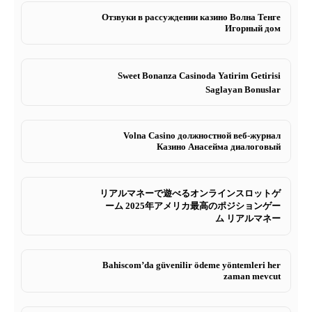
Отзвуки в рассуждении казино Волна Тенге
Игорный дом
Sweet Bonanza Casinoda Yatirim Getirisi
Saglayan Bonuslar
Volna Casino должностной веб-журнал
Казино Анасейма диалоговый
リアルマネーで遊べるオンラインスロットゲ
ーム 2025年アメリカ最高のポジションゲー
ム リアルマネー
Bahiscom’da güvenilir ödeme yöntemleri her
zaman mevcut