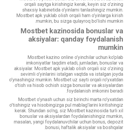
orqali saytga kirishingiz kerak, keyin siz o’zining
shaxsiy kabinetida o’yinlarni tanlashingiz mumkin.
Mostbet apk yuklab olish orqali ham o’yinlarga kirish
mumkin, bu sizga qulayroq bo’lishi mumkin.
Mostbet kazinosida bonuslar va
aksiyalar: qanday foydalanish
mumkin
Mostbet kazino online o’yinchilar uchun ko’plab
imkoniyatlar taqdim etadi, jumladan, bonuslar va
aksiyalar. Mostbet apk yuklab olish orqali siz o’zining
sevimli o’yinlarini istalgan vaqtda va istalgan joyda
o’ynashingiz mumkin. Mostbet uz sayti orqali ro’yxatdan
o’tish va hisob ochish sizga bonuslar va aksiyalardan
foydalanish imkonini beradi.
Mostbet o’ynash uchun siz birinchi marta ro’yxatdan
o’tishingiz va hisobingizga pul mablag’larini kiritishingiz
kerak. Shundan so’ng, siz Mostbet kazinosida turli xil
bonuslar va aksiyalardan foydalanishingiz mumkin,
masalan, yangi foydalanuvchilar uchun bonus, depozit
bonusi, haftalik aksiyalar va boshqalar.