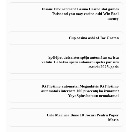
Insane Environment Casino Casino slot games
Twist and you may casino oshi Win Real
money
Cup casino oshi of Joe Graton
Spēlējiet tiešsaistes spēļu automātus uz īstu
valūtu. Labākās spēļu automātu spēles par īstu
naudu 2025. gadā.
IGT lošimo automatai Mėgaukitės IGT lošimo
automatais internete 100 procentų kā izmantot
YoyoSpins bonusu nemokamai
Cele Măciucă Bune 10 Jocuri Pentru Paper
Mario