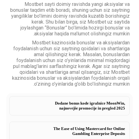
Mostbet sayti doimiy ravishda yangi aksiyalar va
bonuslar taqdim etib boradi, shuning uchun siz saytning
yangiliklar bo’limini doimiy ravishda kuzatib borishingiz
kerak. Shu bilan birga, siz Mostbet uz saytida
joylashgan “Bonuslar” bo’limida hozirgi bonuslar va
aksiyalar haqida ma’lumot olishingiz mumkin.
Mostbet kazinosida bonuslar va aksiyalardan
foydalanish uchun siz saytning qoidalari va shartlariga
amal qilishingiz kerak. Masalan, bonuslardan
foydalanish uchun siz o’yinlarida minimal miqdordagi
pul mablag’larini sarflashingiz kerak. Agar siz saytning
qoidalari va shartlariga amal qilsangiz, siz Mostbet
kazinosida bonuslar va aksiyalardan foydalanish orqali
o’zining o’yinlarida g’olib bo’lishingiz mumkin.
Dodane bonus kode igralnice MoonWin,
najnovejše promocije in pregled 2025
The Ease of Using Mastercard for Online
Gambling Enterprise Deposits