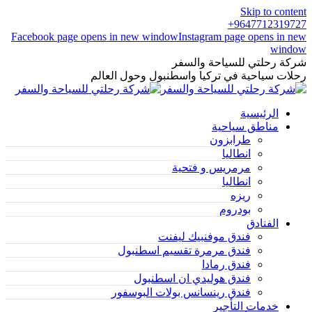
Skip to content
9647712319727+
Facebook page opens in new window
Instagram page opens in new
window
شركة رحلتي للسياحة والسفر
رحلات سياحية في تركيا واسطنبول وحول العالم
الرئيسية
مناطق سياحية
طرابزون
انطاليا
مرمريس و فتحية
انطاليا
ريزه
بودروم
الفنادق
فندق موفنبيك ليفنت
فندق مرمرة تقسيم اسطنبول
فندق رمادا
فندق هوليدي ان اسطنبول
فندق رينسانس بولات البوسفور
خدمات التأجير