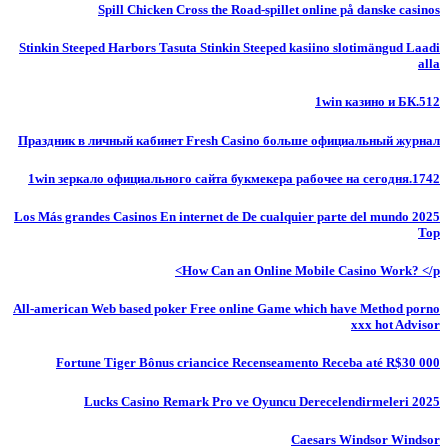
Spill Chicken Cross the Road-spillet online på danske casinos
Stinkin Steeped Harbors Tasuta Stinkin Steeped kasiino slotimängud Laadi
alla
1win казино и БК.512
Праздник в личный кабинет Fresh Casino больше официальный журнал
1win зеркало официального сайта букмекера рабочее на сегодня.1742
Los Más grandes Casinos En internet de De cualquier parte del mundo 2025
Top
How Can an Online Mobile Casino Work? </p>
All-american Web based poker Free online Game which have Method porno
xxx hot Advisor
Fortune Tiger Bônus criancice Recenseamento Receba até R$30 000
Lucks Casino Remark Pro ve Oyuncu Derecelendirmeleri 2025
Caesars Windsor Windsor