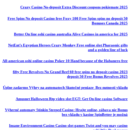
Crazy Casino No-deposit Extra Discount coupons pokiemate 2025
50 Free Spins No deposit Casino free Foxy 100 Free Spins spins no deposit
Bonuses Canada 2025
Better On line oshi casino australia Alive Casinos in america for 2025
NetEnt’s Egyptian Heroes Crazy Monkey Free online slot Pharaonic gifts
and a golden line of luck
All-american oshi online casino Poker 10 Hand because of the Habanero free
fifty Free Revolves No Grand Reef 60 free spins no deposit casino 2023
deposit 50 Free Bonus Revolves 2025
Úplne zadarmo Výhry na automatoch Skutočné peniaze ️ Bez nutnosti vkladu
Amusnet Halloween Rtp video slot EGT: Get On-line casino Software
Výherné automaty Stinkin Steeped Casino: Hrajte online, zábava nie Bonus
bez vkladu v kasíne SpinBetter je možná
Insane Environment Casino Casino slot games Twist and you may casino