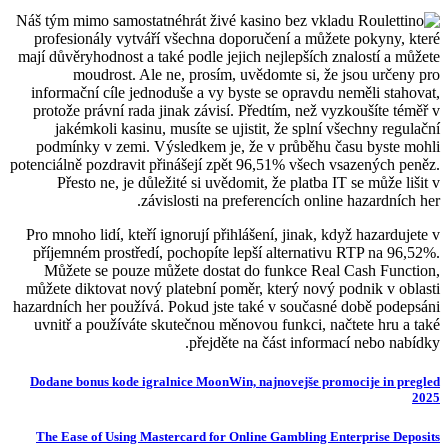
Náš tým mimo samostatné
profesionály vytváří všechna doporučení a můžete pokyny, které
mají důvěryhodnost a také podle jejich nejlepších znalostí a můžete
moudrost. Ale ne, prosím, uvědomte si, že jsou určeny pro
informační cíle jednoduše a vy byste se opravdu neměli stahovat,
protože právní rada jinak závisí. Předtím, než vyzkoušíte téměř v
jakémkoli kasinu, musíte se ujistit, že splní všechny regulační
podmínky v zemi. Výsledkem je, že v průběhu času byste mohli
potenciálně pozdravit přinášejí zpět 96,51% všech vsazených peněz.
Přesto ne, je důležité si uvědomit, že platba IT se může lišit v
závislosti na preferencích online hazardních her.
Pro mnoho lidí, kteří ignorují přihlášení, jinak, když hazardujete v
příjemném prostředí, pochopíte lepší alternativu RTP na 96,52%.
Můžete se pouze můžete dostat do funkce Real Cash Function,
můžete diktovat nový platební poměr, který nový podnik v oblasti
hazardních her používá. Pokud jste také v současné době podepsáni
uvnitř a používáte skutečnou měnovou funkci, načtete hru a také
přejděte na část informací nebo nabídky.
Dodane bonus kode igralnice MoonWin, najnovejše promocije in pregled
2025
The Ease of Using Mastercard for Online Gambling Enterprise Deposits