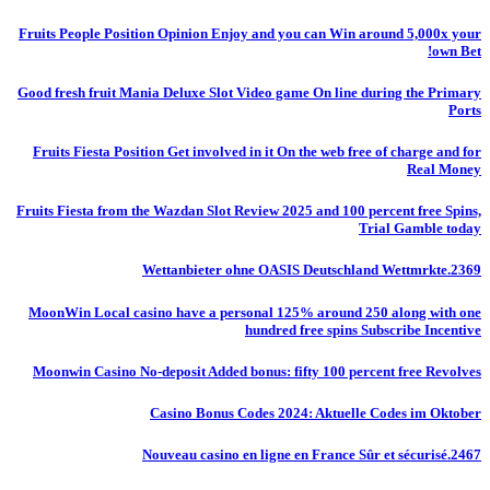
Fruits People Position Opinion Enjoy and you can Win around 5,000x your
own Bet!
Good fresh fruit Mania Deluxe Slot Video game On line during the Primary
Ports
Fruits Fiesta Position Get involved in it On the web free of charge and for
Real Money
Fruits Fiesta from the Wazdan Slot Review 2025 and 100 percent free Spins,
Trial Gamble today
Wettanbieter ohne OASIS Deutschland Wettmrkte.2369
MoonWin Local casino have a personal 125% around 250 along with one
hundred free spins Subscribe Incentive
Moonwin Casino No-deposit Added bonus: fifty 100 percent free Revolves
Casino Bonus Codes 2024: Aktuelle Codes im Oktober
Nouveau casino en ligne en France Sûr et sécurisé.2467