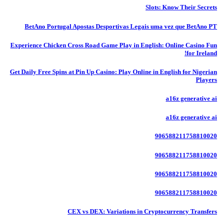
Slots: Know Their Secrets
BetAno Portugal Apostas Desportivas Legais uma vez que BetAno PT
Experience Chicken Cross Road Game Play in English: Online Casino Fun
for Ireland!
Get Daily Free Spins at Pin Up Casino: Play Online in English for Nigerian
Players
a16z generative ai
a16z generative ai
906588211758810020
906588211758810020
906588211758810020
906588211758810020
CEX vs DEX: Variations in Cryptocurrency Transfers