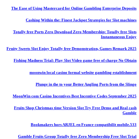
The Ease of Using Mastercard for Online Gambling Enterprise Deposits
Cashing Within the: Finest Jackpot Strategies for Slot machines
Totally free Ports Zero Download Zero Membership: Totally free Slots
Instantaneous Enjoy
Fruity Sweets Slot Enjoy Totally free Demonstration, Games Remark 2025
Fishing Madness Trial: Play Slot Video game free of charge No Obtain
moonwin local casino formal website gambling establishment
Plunge in the to your Better Angling Ports from the Slingo
MoonWin com Casino Incentives Best Incentive Codes September 2025
Fruits Shop Christmas time Version Slot Try Free Demo and Real cash
Gamble
Bookmakers hors ARJEL en France compatibilit mobile.533
Gamble Fruits Group Totally free Zero Membership Free Slot Trial