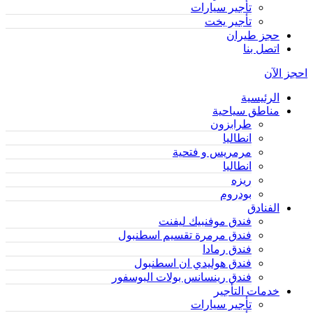
تأجير سيارات
تأجير يخت
حجز طيران
اتصل بنا
احجز الآن
الرئيسية
مناطق سياحية
طرابزون
انطاليا
مرمريس و فتحية
انطاليا
ريزه
بودروم
الفنادق
فندق موفنبيك ليفنت
فندق مرمرة تقسيم اسطنبول
فندق رمادا
فندق هوليدي ان اسطنبول
فندق رينسانس بولات البوسفور
خدمات التأجير
تأجير سيارات