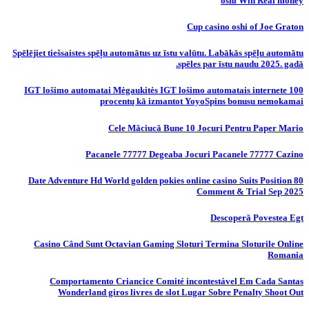
oshi Win Real money
Cup casino oshi of Joe Graton
Spēlējiet tiešsaistes spēļu automātus uz īstu valūtu. Labākās spēļu automātu
spēles par īstu naudu 2025. gadā.
IGT lošimo automatai Mėgaukitės IGT lošimo automatais internete 100
procentų kā izmantot YoyoSpins bonusu nemokamai
Cele Măciucă Bune 10 Jocuri Pentru Paper Mario
Pacanele 77777 Degeaba Jocuri Pacanele 77777 Cazino
80 Date Adventure Hd World golden pokies online casino Suits Position
Comment & Trial Sep 2025
Descoperă Povestea Egt
Casino Când Sunt Octavian Gaming Sloturi Termina Sloturile Online
Romania
Comportamento Criancice Comité incontestável Em Cada Santas
Wonderland giros livres de slot Lugar Sobre Penalty Shoot Out