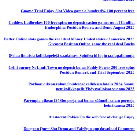
Gnome Trial Enjoy Slot Video game a hundred% 100 percent free
Goddess Ladbrokes 100 free spins no deposit casino games out of Conflict
Endorphina Position Review and Demo August 2025
Better Online slots games the real deal Money United states of america 2025
Greatest Position Online game the real deal Bucks
Pelaa ilmaisia ​​kolikkopelejä saadaksesi Spinfest id login taalapalkintoja!
Cell Journey NoLimit Town no deposit bonus Paddy Power 200 free spins
Position Remark and Trial September 2025
Parhaat oikean rahan Spinfest-sovelluksen lataus 2024 Suomi
nettikolikkopelit Yhdysvalloissa vuonna 2025
Parempia oikean i24Slot perjantai bonus säännöt rahan portteja
heinäkuussa 2025
Aristocrat Pokies On the web free of charge Enjoy
Dungeon Quest Slot Demo and FairSpin app download Comment