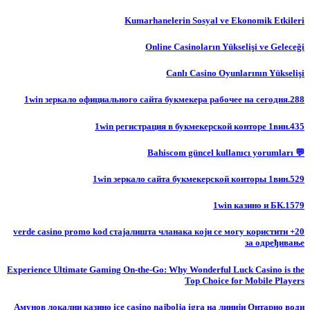
Kumarhanelerin Sosyal ve Ekonomik Etkileri
Online Casinoların Yükselişi ve Geleceği
Canlı Casino Oyunlarının Yükselişi
1win зеркало официального сайта букмекера рабочее на сегодня.288
1win регистрация в букмекерской конторе 1вин.435
💬 Bahiscom güncel kullanıcı yorumları
1win зеркало сайта букмекерской конторы 1вин.529
1win казино и БК.1579
20+ verde casino promo kod стајалишта чланака који се могу користити
за одређивање
Experience Ultimate Gaming On-the-Go: Why Wonderful Luck Casino is the
Top Choice for Mobile Players
Амунов локални казино ice casino najbolja igra на линији Онтарио води