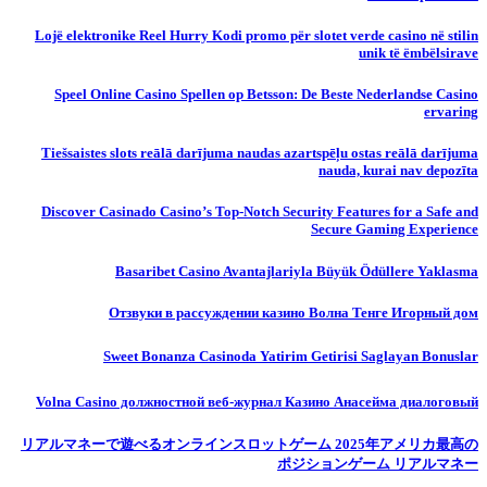
Lojë elektronike Reel Hurry Kodi promo për slotet verde casino në stilin
unik të ëmbëlsirave
Speel Online Casino Spellen op Betsson: De Beste Nederlandse Casino
ervaring
Tiešsaistes slots reālā darījuma naudas azartspēļu ostas reālā darījuma
nauda, ​​kurai nav depozīta
Discover Casinado Casino’s Top-Notch Security Features for a Safe and
Secure Gaming Experience
Basaribet Casino Avantajlariyla Büyük Ödüllere Yaklasma
Отзвуки в рассуждении казино Волна Тенге Игорный дом
Sweet Bonanza Casinoda Yatirim Getirisi Saglayan Bonuslar
Volna Casino должностной веб-журнал Казино Анасейма диалоговый
リアルマネーで遊べるオンラインスロットゲーム 2025年アメリカ最高の
ポジションゲーム リアルマネー