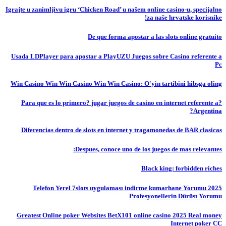
Igrajte u zanimljivu igru ‘Chicken Road’ u našem online casino-u, specijalno
za naše hrvatske korisnike!
De que forma apostar a las slots online gratuito
Usada LDPlayer para apostar a PlayUZU Juegos sobre Casino referente a
Pc
Win Casino Win Win Casino Win Win Casino: O'yin tartibini hibsga oling
?Para que es lo primero? jugar juegos de casino en internet referente a
Argentina?
Diferencias dentro de slots en internet y tragamonedas de BAR clasicas
Despues, conoce uno de los juegos de mas relevantes:
Black king: forbidden riches
Telefon Yerel 7slots uygulaması indirme kumarhane Yorumu 2025
Profesyonellerin Dürüst Yorumu
Greatest Online poker Websites BetX101 online casino 2025 Real money
Internet poker CC