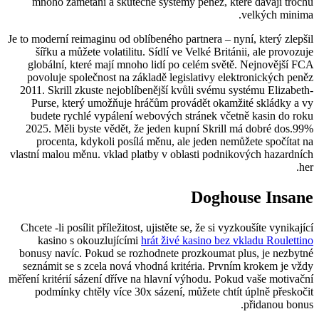
mnoho zametání a skutečné systémy peněz, které dávají trochu
velkých minima.
Je to moderní reimaginu od oblíbeného partnera – nyní, který zlepšil
šířku a můžete volatilitu. Sídlí ve Velké Británii, ale provozuje
globální, které mají mnoho lidí po celém světě. Nejnovější FCA
povoluje společnost na základě legislativy elektronických peněz
2011. Skrill zkuste nejoblíbenější kvůli svému systému Elizabeth-
Purse, který umožňuje hráčům provádět okamžité skládky a vy
budete rychlé vypálení webových stránek včetně kasin do roku
2025. Měli byste vědět, že jeden kupní Skrill má dobré dos.99%
procenta, kdykoli posílá měnu, ale jeden nemůžete spočítat na
vlastní malou měnu. vklad platby v oblasti podnikových hazardních
her.
Doghouse Insane
Chcete -li posílit příležitost, ujistěte se, že si vyzkoušíte vynikající
kasino s okouzlujícími
hrát živé kasino bez vkladu Roulettino
bonusy navíc. Pokud se rozhodnete prozkoumat plus, je nezbytné
seznámit se s zcela nová vhodná kritéria. Prvním krokem je vždy
měření kritérií sázení dříve na hlavní výhodu. Pokud vaše motivační
podmínky chtěly více 30x sázení, můžete chtít úplně přeskočit
přidanou bonus.