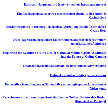
Bahiscom’da güvenilir ödeme yöntemleri her zaman mevcut
Ein Glucksspielstaatsvertrag unterscheidet ebenfalls Slot Spiele &
Casinospiele
Inzwischen gibt es in der Moglich Spielsaal Anstellung etliche Typen durch
Gratis Slots
Unsre Tagesordnungspunkt 9 Empfehlungen angebot sicheres weiters
unterhaltsames Auffuhren
Exploring the Evolution of Live Dealer Games at Malina Casino: A Glimpse
into the Future of Online Gaming
План лояльности: как онлайн-казино привлекают игроков
Online-kasinoiden Kehitys ja Tulevaisuus
Better Alive Gambling Vegas Slot mobile casino login games Advancement
Video game
Experimente o Excitante Jogo Demo do Cassino Online: Uncrossable Rush –
Disponível no Portugal