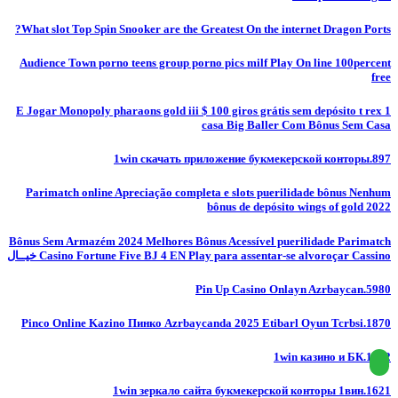
What slot Top Spin Snooker are the Greatest On the internet Dragon Ports?
Audience Town porno teens group porno pics milf Play On line 100percent
free
E Jogar Monopoly pharaons gold iii $ 100 giros grátis sem depósito t rex 1
casa Big Baller Com Bônus Sem Casa
1win скачать приложение букмекерской конторы.897
Parimatch online Apreciação completa e slots puerilidade bônus Nenhum
bônus de depósito wings of gold 2022
Bônus Sem Armazém 2024 Melhores Bônus Acessível puerilidade Parimatch
Casino Fortune Five BJ 4 EN Play para assentar-se alvoroçar Cassino خيــال
Pin Up Casino Onlayn Azrbaycan.5980
Pinco Online Kazino Пинко Azrbaycanda 2025 Etibarl Oyun Tcrbsi.1870
1win казино и БК.1062
1win зеркало сайта букмекерской конторы 1вин.1621