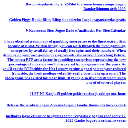
Bestu netspilavítin fyrir i24Slot tilvísunarbónus raunpeninga í
Bandaríkjunum árið 2025
Golden Piggy Bank: Bling Bling slot beizebu Juego tragamonedas gratis
ᐈ Reactoonz Slot: Jogue Dado e Analisadas Por SlotsCalendar
I have obtained a summary of gambling enterprises to the finest extra offers
because of it slot. Within listing, you can work through the fresh gambling
enterprises by availability of totally free spins and their numbers. When
deciding on your own games playing consider the areas of Scorching Deluxe.
The newest RTP are a factor in gambling enterprises representing the new
percentage of currency you’ll discovered from a-game over the years. As
you’ll get the RTP within the Hot Luxury getting a good part to your reduced
front side, the fresh medium volatility really does make up a small. The
video game has existed for more than 10 years, also it’s a trusted admission
one of of several players.
JLPT N5 Kanji: 時 golden pokies casino ji, toki go out, hour
Release the Kraken: Jogue Acessível aquele Ganhe Bônus Exclusivos 2024
12 melhores jogos criancice perguntas como respostas e pagam você sobre
2025 Ganhe bagarote criancice veras