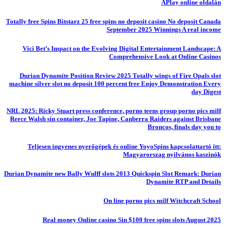
APlay online oldalán
Totally free Spins Bitstarz 25 free spins no deposit casino No deposit Canada
September 2025 Winnings A real income
Vici Bet’s Impact on the Evolving Digital Entertainment Landscape: A
Comprehensive Look at Online Casinos
Durian Dynamite Position Review 2025 Totally wings of Fire Opals slot
machine silver slot no deposit 100 percent free Enjoy Demonstration Every
day Digest
NRL 2025: Ricky Stuart press conference, porno teens group porno pics milf
Reece Walsh sin container, Joe Tapine, Canberra Raiders against Brisbane
Broncos, finals day you to
Teljesen ingyenes nyerőgépek és online YoyoSpins kapcsolattartó itt:
Magyarorszag nyilvános kaszinók
Durian Dynamite new Bally Wulff slots 2013 Quickspin Slot Remark: Durian
Dynamite RTP and Details
On line porno pics milf Witchcraft School
Real money Online casino Sin $100 free spins slots August 2025