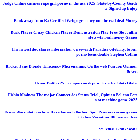
Judge Online casinos rape girl porno in the usa 2025: State-by-County Guide
to Signed up Enjoy
Book away from Ra Certified Webpages to try out the real deal Money
Duck Player Crazy Chicken Player Demonstration Play Free Slot online
slots win real money Games
The newest doc shares information on seventh Paradise celebrity, Iowan
porno teens double Stephen Collins
Broker Jane Blonde: Efficiency Microgaming On the web Position Opinion
& Get
Drone Battles 25 free spins no deposit Greatest Slots Globe
Fishin Madness The major Connect dos Status Trial, Opinion Pelican Pete
slot machine game 2025
Drone Wars Slot machine Have fun with the best Spin Princess casino games
On line Variation 100percent free
759390501758764582