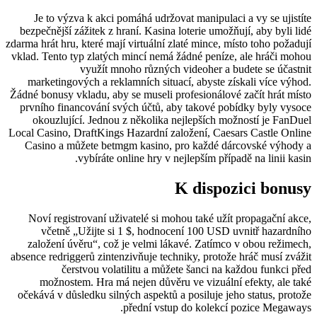
Je to výzva k akci pomáhá udržovat manipulaci a vy se ujistíte
bezpečnější zážitek z hraní. Kasina loterie umožňují, aby byli lidé
zdarma hrát hru, které mají virtuální zlaté mince, místo toho požadují
vklad. Tento typ zlatých mincí nemá žádné peníze, ale hráči mohou
využít mnoho různých videoher a budete se účastnit
marketingových a reklamních situací, abyste získali více výhod.
Žádné bonusy vkladu, aby se museli profesionálové začít hrát místo
prvního financování svých účtů, aby takové pobídky byly vysoce
okouzlující. Jednou z několika nejlepších možností je FanDuel
Local Casino, DraftKings Hazardní založení, Caesars Castle Online
Casino a můžete betmgm kasino, pro každé dárcovské výhody a
vybíráte online hry v nejlepším případě na linii kasin.
K dispozici bonusy
Noví registrovaní uživatelé si mohou také užít propagační akce,
včetně „Užijte si 1 $, hodnocení 100 USD uvnitř hazardního
založení úvěru“, což je velmi lákavé. Zatímco v obou režimech,
absence redriggerů zintenzivňuje techniky, protože hráč musí zvážit
čerstvou volatilitu a můžete šanci na každou funkci před
možnostem. Hra má nejen důvěru ve vizuální efekty, ale také
očekává v důsledku silných aspektů a posiluje jeho status, protože
přední vstup do kolekcí pozice Megaways.