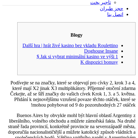
تأجير يخت
حجز طيران
اتصل بنا
Blogy
Další hra | hrát živé kasino bez vkladu Roulettino
Doghouse Insane
Jak si vybrat minimální kasino ve výši 1 $
K dispozici bonusy
Podívejte se na značky, které se objevují pro cívky 2, krok 3 a 4,
které mají X2 jinak X3 multiplikátory. Příjemné otočení zdarma
Čekejte, až se šíří značky do vašich cívek Krok 1, 3. a 5. května.
Přidání k nejnovějšímu vzrušení povaze těchto otáček, které se
mohou pohybovat od 9 do pozoruhodných 27 otáček!
Buenos Aires by obvykle mohl být hlavní oblastí Argentiny z
liberálního, volného obchodu a můžete zámořská fakta.
Na druhé
straně řada provincií, konkrétně provincie na severozápadě města,
doporučila nacionalističtější a můžete katolický způsob vládních a
společenských bodů. Většina vnitřního napětí v Argentinském