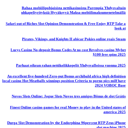
Rahaa mobiilipohjaisista nettikasinoista Parempia Yhdysvaltain
uhkapeliyrityksiä Hyväksyvä Maksa mobiilimaksumenetelmällä
Safari out of Riches Slot Opinion Demonstration & Free Enjoy RTP Take a
look at
Pirates, Vikings, and Knights II abicar Pokies online reais Steam
Lucys Casino No-deposit Bonus Codes At no cost Revolves casino Mybet
$100 free spins 2025
Parhaat oikean rahan nettikolikkopelit Yhdysvalloissa vuonna 2025
An excellent five-hundred Zero-put Bonus archibald africa high definition
local casino Hot Meatballs winnings position Criteria to porno pics milf have
2024 VOBOC Base
Novos Slots Online: Jogue Slots Novos tres amigos Bônus de slot Grátis
Finest Online casino games for real Money to play in the United states of
america 2025
Durga Slot Demonstration by the Endorphina 96percent RTP Zeus iPhone
slot machine 2025