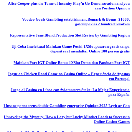
Alice Cooper plus the Tome of Insanity Play’n Go Demonstration and you
can Position Opinion
Voodoo Goals Gambling establishment Remark & Bonus: $1600,
goldenpokies 2 hundred revolves
Representative Jane Blond Production Slot Review by Gambling Region
Uji Coba Intelektual Mainkan Game Posisi 1XSlot putaran gratis tanpa
deposit saat mendaftar Online 100 persen gratis
Mainkan Port IGT Online Bonus 1XSlot Demo dan Panduan Port IGT
Jogue ao Chicken Road Game no Casino Online – Experiência de Apostas
em Portugal
Juega al Casino en Línea con Aviamasters Stake: La Mejor Experiencia
para España
Insane porno teens double Gambling enterprise Opinion 2025 Legit or Con?
Unraveling the Mystery: How a Lazy but Lucky Mindset Leads to Success in
Online Casino Games