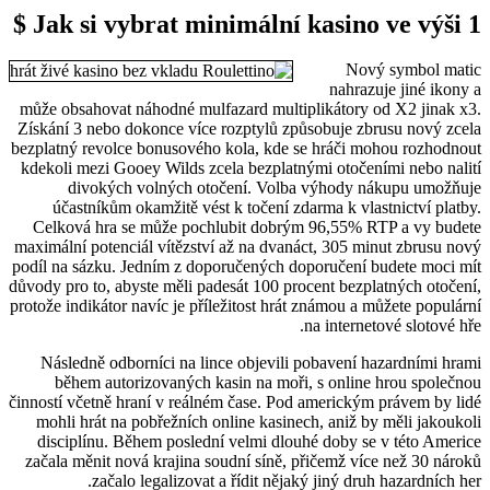
Jak si vybrat minimální kasino ve výši 1 $
Nový symbol matic
nahrazuje jiné ikony a
může obsahovat náhodné mulfazard multiplikátory od X2 jinak x3.
Získání 3 nebo dokonce více rozptylů způsobuje zbrusu nový zcela
bezplatný revolce bonusového kola, kde se hráči mohou rozhodnout
kdekoli mezi Gooey Wilds zcela bezplatnými otočeními nebo nalití
divokých volných otočení. Volba výhody nákupu umožňuje
účastníkům okamžitě vést k točení zdarma k vlastnictví platby.
Celková hra se může pochlubit dobrým 96,55% RTP a vy budete
maximální potenciál vítězství až na dvanáct, 305 minut zbrusu nový
podíl na sázku. Jedním z doporučených doporučení budete moci mít
důvody pro to, abyste měli padesát 100 procent bezplatných otočení,
protože indikátor navíc je příležitost hrát známou a můžete populární
na internetové slotové hře.
Následně odborníci na lince objevili pobavení hazardními hrami
během autorizovaných kasin na moři, s online hrou společnou
činností včetně hraní v reálném čase. Pod americkým právem by lidé
mohli hrát na pobřežních online kasinech, aniž by měli jakoukoli
disciplínu. Během poslední velmi dlouhé doby se v této Americe
začala měnit nová krajina soudní síně, přičemž více než 30 nároků
začalo legalizovat a řídit nějaký jiný druh hazardních her.