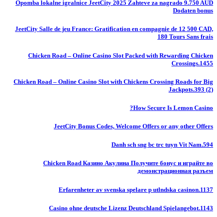
Opomba lokalne igralnice JeetCity 2025 Zahteve za nagrado 9.750 AUD
Dodaten bonus
JeetCity Salle de jeu France: Gratification en compagnie de 12 500 CAD,
180 Tours Sans frais
Chicken Road – Online Casino Slot Packed with Rewarding Chicken
Crossings.1455
Chicken Road – Online Casino Slot with Chickens Crossing Roads for Big
Jackpots.393 (2)
How Secure Is Lemon Casino?
JeetCity Bonus Codes, Welcome Offers or any other Offers
Danh sch sng bc trc tuyn Vit Nam.594
Chicken Road Казино Акулина Получите бонус и играйте во
демонстрационная разъем
Erfarenheter av svenska spelare p utlndska casinon.1137
Casino ohne deutsche Lizenz Deutschland Spielangebot.1143