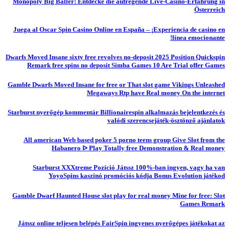
Monopoly Big Baller: Entdecke die aufregende Live-Casino-Erfahrung in
Österreich
Juega al Oscar Spin Casino Online en España – ¡Experiencia de casino en
línea emocionante!
Dwarfs Moved Insane sixty free revolves no-deposit 2025 Position Quickspin
Remark free spins no deposit Simba Games 10 Are Trial offer Games
Gamble Dwarfs Moved Insane for free or That slot game Vikings Unleashed
Megaways Rtp have Real money On the internet
Starburst nyerőgép kommentár Billionairespin alkalmazás bejelentkezés és
valódi szerencsejáték-ösztönző ajánlatok
All american Web based poker 5 porno teens group Give Slot from the
Habanero ᐅ Play Totally free Demonstration & Real money
Starburst XXXtreme Pozíció Játssz 100%-ban ingyen, vagy ha van
YoyoSpins kaszinó promóciós kódja Bonus Evolution játékod
Gamble Dwarf Haunted House slot play for real money Mine for free: Slot
Games Remark
Játssz online teljesen belépés FairSpin ingyenes nyerőgépes játékokat az