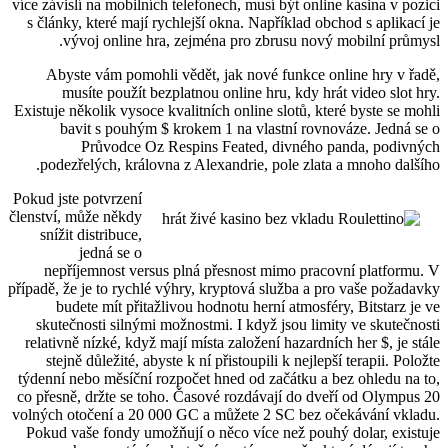
více závislí na mobilních telefonech, musí být online kasina v pozici
s články, které mají rychlejší okna. Například obchod s aplikací je
vývoj online hra, zejména pro zbrusu nový mobilní průmysl.
Abyste vám pomohli vědět, jak nové funkce online hry v řadě,
musíte použít bezplatnou online hru, kdy hrát video slot hry.
Existuje několik vysoce kvalitních online slotů, které byste se mohli
bavit s pouhým $ krokem 1 na vlastní rovnováze. Jedná se o
Průvodce Oz Respins Feated, divného panda, podivných
podezřelých, královna z Alexandrie, pole zlata a mnoho dalšího.
Pokud jste potvrzení
členství, může někdy
snížit distribuce,
jedná se o
nepříjemnost versus plná přesnost mimo pracovní platformu. V
případě, že je to rychlé výhry, kryptová služba a pro vaše požadavky
budete mít přitažlivou hodnotu herní atmosféry, Bitstarz je ve
skutečnosti silnými možnostmi. I když jsou limity ve skutečnosti
relativně nízké, když mají místa založení hazardních her $, je stále
stejně důležité, abyste k ní přistoupili k nejlepší terapii. Položte
týdenní nebo měsíční rozpočet hned od začátku a bez ohledu na to,
co přesně, držte se toho. Časové rozdávají do dveří od Olympus 20
volných otočení a 20 000 GC a můžete 2 SC bez očekávání vkladu.
Pokud vaše fondy umožňují o něco více než pouhý dolar, existuje