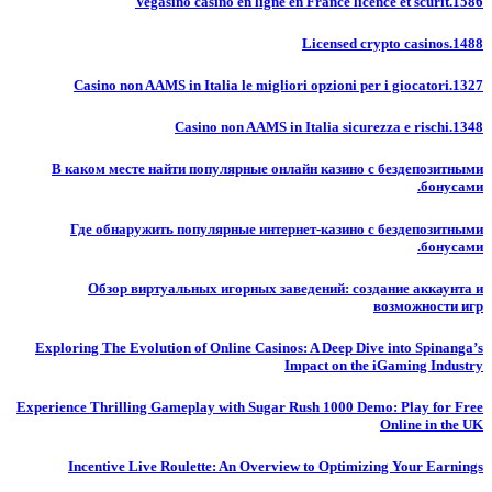
Vegasino casino en ligne en France licence et scurit.1586
Licensed crypto casinos.1488
Casino non AAMS in Italia le migliori opzioni per i giocatori.1327
Casino non AAMS in Italia sicurezza e rischi.1348
В каком месте найти популярные онлайн казино с бездепозитными
бонусами.
Где обнаружить популярные интернет-казино с бездепозитными
бонусами.
Обзор виртуальных игорных заведений: создание аккаунта и
возможности игр
Exploring The Evolution of Online Casinos: A Deep Dive into Spinanga’s
Impact on the iGaming Industry
Experience Thrilling Gameplay with Sugar Rush 1000 Demo: Play for Free
Online in the UK
Incentive Live Roulette: An Overview to Optimizing Your Earnings