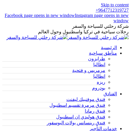
Skip to content
9647712319727+
Facebook page opens in new window
Instagram page opens in new
window
شركة رحلتي للسياحة والسفر
رحلات سياحية في تركيا واسطنبول وحول العالم
الرئيسية
مناطق سياحية
طرابزون
انطاليا
مرمريس و فتحية
انطاليا
ريزه
بودروم
الفنادق
فندق موفنبيك ليفنت
فندق مرمرة تقسيم اسطنبول
فندق رمادا
فندق هوليدي ان اسطنبول
فندق رينسانس بولات البوسفور
خدمات التأجير