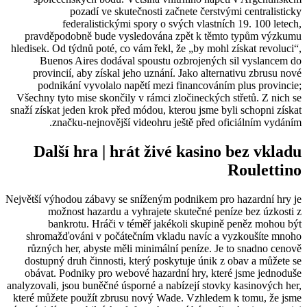
pozadí ve skutečnosti začnete čerstvými centralisticky
federalistickými spory o svých vlastních 19. 100 letech,
pravděpodobně bude vysledována zpět k těmto typům výzkumu
hledisek. Od týdnů poté, co vám řekl, že „by mohl získat revoluci“,
Buenos Aires dodával spoustu ozbrojených sil vyslancem do
provincií, aby získal jeho uznání. Jako alternativu zbrusu nové
podnikání vyvolalo napětí mezi financováním plus provincie;
Všechny tyto mise skončily v rámci zločineckých střetů. Z nich se
snaží získat jeden krok před módou, kterou jsme byli schopni získat
značku-nejnovější videohru ještě před oficiálním vydáním.
Další hra | hrát živé kasino bez vkladu
Roulettino
Největší výhodou zábavy se sníženým podnikem pro hazardní hry je
možnost hazardu a vyhrajete skutečné peníze bez úzkosti z
bankrotu. Hráči v téměř jakékoli skupině peněz mohou být
shromažďováni v počátečním vkladu navíc a vyzkoušíte mnoho
různých her, abyste měli minimální peníze. Je to snadno cenově
dostupný druh činnosti, který poskytuje únik z obav a můžete se
obávat. Podniky pro webové hazardní hry, které jsme jednoduše
analyzovali, jsou buněčné úsporné a nabízejí stovky kasinových her,
které můžete použít zbrusu nový Wade. Vzhledem k tomu, že jsme