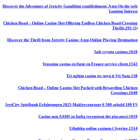
Discover the Adventure of Jeetcity Gambling establishment: A top On the web
Gaming Interest
Chicken Road – Online Casino Slot Offering Endless Chicken Road-Crossing
Thrills.291 (2)
Discover the Thrill from Jeetcity Casino: A top Online Playing Destination
Safe crypto casinos.1610
Vegasino casino en ligne en France service client.1542
Tri nghim casino trc tuyn ti Vit Nam.158
Chicken Road – Online Casino Slot Packed with Rewarding Chicken
Crossings.1640
JeetCity Spielbank Erfahrungen 2025 Maklercourtage 6 500 sobald 180 FS
Casino non AAMS in Italia recensioni dei giocatori.1019
Utlndska online casinon i Sverige.1514