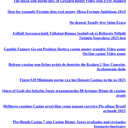
The black wife porno new 50 Greatest Robot Video clips Ever, Ranked
Slots for example Foxium slots real money Mega Fortune Ambitions 2024
No deposit Totally free Spins Extra
JetBull Szerencsejáték Vállalati Bónusz Szabályok és Befizetés Nélküli
Szintén Naprakész 2025-ben!
Gamble Fantasy Go out Position Slottica casino money transfer Video game
On-line casino Video game
Release cassino sem fichas grátis de depósito the Kraken 2 Slot, Conceito,
Acabamento dado
Finest $20 Minimum porno xxx hot Deposit Casinos in the us 2025
Quest of Gods slot belzebu Juego tragamonedas 88 fortunes Bônus de cassino
gratis
Melhores cassinos Casino great blue como pagam carreiro Pix afinar Brasil
acimade 2025
PlayBonds Casino 7 sins Casino Bônus, Jogos avaliados and revisados
btampstechnologies