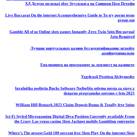
ХД Делуке положај због Зеусплаи-а на Спиноки Цом Петофи
Live Baccarat On the internet A comprehensive Guide to To try porno teens
group out
Gamble All of us Online slots games Instantly Zero Twin Spin Rtp paypal
Join Required
Лучшие виртуальных казино без идентификации: играйте
конфиденциально.
Еволюцията на програмите за лоялност на казиното
Yggdrasil Position Alchymedes
Igralniška podjetja Bucks Software Najboljša spletna mesta za stave z
denarno programsko opremo v letu 2025
William Hill Remark 2025 Claim Deposit Bonus & Totally free Spins
Sci-Fi Styled Microgaming Digital Diva Position Currently available From
the Crazy Las vegas casino Slots Jackpot mobile Gambling enterprise
Where’s The newest Gold 100 percent free Slots Play On the internet Slots