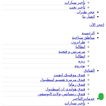
تأجير سيارات
تأجير يخت
حجز طيران
اتصل بنا
احجز الآن
الرئيسية
مناطق سياحية
طرابزون
انطاليا
مرمريس و فتحية
انطاليا
ريزه
بودروم
الفنادق
فندق موفنبيك ليفنت
فندق مرمرة تقسيم اسطنبول
فندق رمادا
فندق هوليدي ان اسطنبول
فندق رينسانس بولات البوسفور
خدمات التأجير
تأجير سيارات