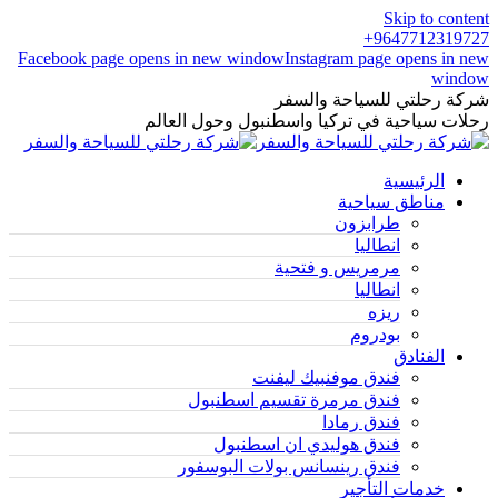
Skip to content
9647712319727+
Facebook page opens in new window
Instagram page opens in new
window
شركة رحلتي للسياحة والسفر
رحلات سياحية في تركيا واسطنبول وحول العالم
الرئيسية
مناطق سياحية
طرابزون
انطاليا
مرمريس و فتحية
انطاليا
ريزه
بودروم
الفنادق
فندق موفنبيك ليفنت
فندق مرمرة تقسيم اسطنبول
فندق رمادا
فندق هوليدي ان اسطنبول
فندق رينسانس بولات البوسفور
خدمات التأجير