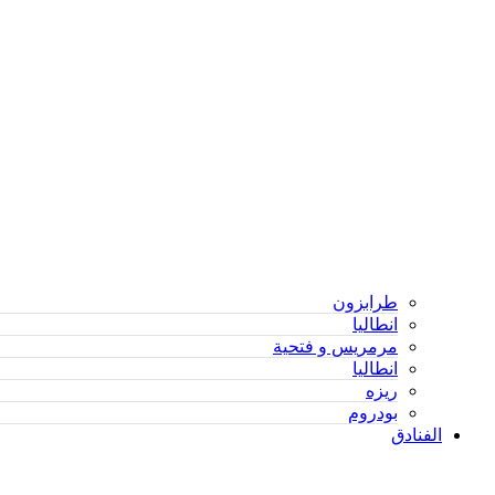
طرابزون
انطاليا
مرمريس و فتحية
انطاليا
ريزه
بودروم
الفنادق