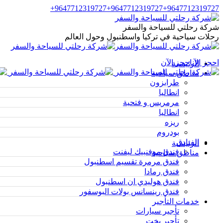
Skip
9647712319727+
9647712319727+
9647712319727+
Facebook
Instagram
Facebook
Instagram
to
content
page
page
page
page
شركة رحلتي للسياحة والسفر
opens
opens
opens
opens
رحلات سياحية في تركيا واسطنبول وحول العالم
in
in
in
in
new
new
new
new
window
window
window
window
احجز الآن
احجز الآن
الرئيسية
مناطق سياحية
طرابزون
انطاليا
مرمريس و فتحية
انطاليا
ريزه
بودروم
الفنادق
الرئيسية
فندق موفنبيك ليفنت
مناطق سياحية
فندق مرمرة تقسيم اسطنبول
فندق رمادا
فندق هوليدي ان اسطنبول
فندق رينسانس بولات البوسفور
خدمات التأجير
تأجير سيارات
تأجير يخت