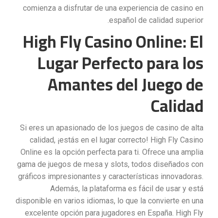
comienza a disfrutar de una experiencia de casino en
español de calidad superior.
High Fly Casino Online: El
Lugar Perfecto para los
Amantes del Juego de
Calidad
Si eres un apasionado de los juegos de casino de alta
calidad, ¡estás en el lugar correcto! High Fly Casino
Online es la opción perfecta para ti. Ofrece una amplia
gama de juegos de mesa y slots, todos diseñados con
gráficos impresionantes y características innovadoras.
Además, la plataforma es fácil de usar y está
disponible en varios idiomas, lo que la convierte en una
excelente opción para jugadores en España. High Fly