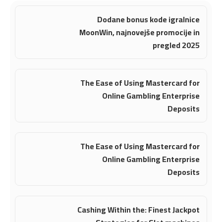
Dodane bonus kode igralnice
MoonWin, najnovejše promocije in
pregled 2025
The Ease of Using Mastercard for
Online Gambling Enterprise
Deposits
The Ease of Using Mastercard for
Online Gambling Enterprise
Deposits
Cashing Within the: Finest Jackpot