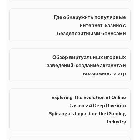
Где обнаружить популярные
интернет-казино с
бездепозитными бонусами.
Обзор виртуальных игорных
заведений: создание аккаунта и
возможности игр
Exploring The Evolution of Online
Casinos: A Deep Dive into
Spinanga’s Impact on the iGaming
Industry