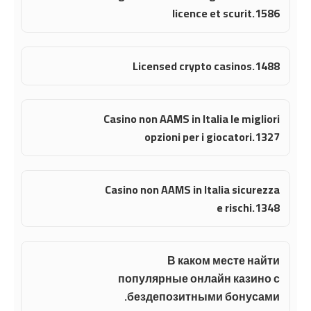
licence et scurit.1586
Licensed crypto casinos.1488
Casino non AAMS in Italia le migliori
opzioni per i giocatori.1327
Casino non AAMS in Italia sicurezza
e rischi.1348
В каком месте найти
популярные онлайн казино с
бездепозитными бонусами.