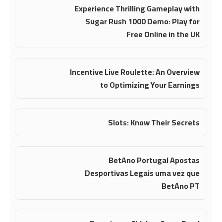
Experience Thrilling Gameplay with
Sugar Rush 1000 Demo: Play for
Free Online in the UK
Incentive Live Roulette: An Overview
to Optimizing Your Earnings
Slots: Know Their Secrets
BetAno Portugal Apostas
Desportivas Legais uma vez que
BetAno PT