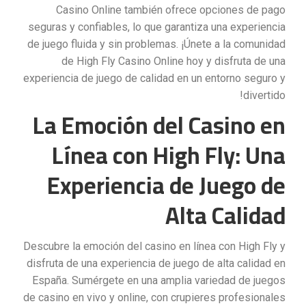
Casino Online también ofrece opciones de pago
seguras y confiables, lo que garantiza una experiencia
de juego fluida y sin problemas. ¡Únete a la comunidad
de High Fly Casino Online hoy y disfruta de una
experiencia de juego de calidad en un entorno seguro y
divertido!
La Emoción del Casino en
Línea con High Fly: Una
Experiencia de Juego de
Alta Calidad
Descubre la emoción del casino en línea con High Fly y
disfruta de una experiencia de juego de alta calidad en
España. Sumérgete en una amplia variedad de juegos
de casino en vivo y online, con crupieres profesionales