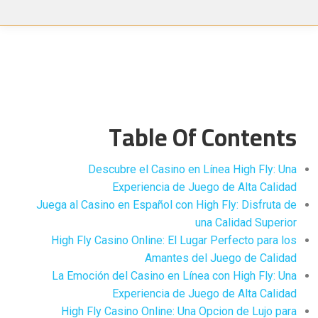
Table Of Contents
Descubre el Casino en Línea High Fly: Una
Experiencia de Juego de Alta Calidad
Juega al Casino en Español con High Fly: Disfruta de
una Calidad Superior
High Fly Casino Online: El Lugar Perfecto para los
Amantes del Juego de Calidad
La Emoción del Casino en Línea con High Fly: Una
Experiencia de Juego de Alta Calidad
High Fly Casino Online: Una Opcion de Lujo para