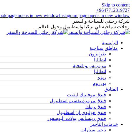
Skip to content
9647712319727+
ook page opens in new window
Instagram page opens in new window
شركة رحلتي للسياحة والسفر
رحلات سياحية في تركيا واسطنبول وحول العالم
الرئيسية
مناطق سياحية
طرابزون
انطاليا
مرمريس و فتحية
انطاليا
ريزه
بودروم
الفنادق
فندق موفنبيك ليفنت
فندق مرمرة تقسيم اسطنبول
فندق رمادا
فندق هوليدي ان اسطنبول
فندق رينسانس بولات البوسفور
خدمات التأجير
تأجير سيارات