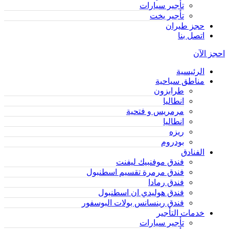
تأجير سيارات
تأجير يخت
حجز طيران
اتصل بنا
احجز الآن
الرئيسية
مناطق سياحية
طرابزون
انطاليا
مرمريس و فتحية
انطاليا
ريزه
بودروم
الفنادق
فندق موفنبيك ليفنت
فندق مرمرة تقسيم اسطنبول
فندق رمادا
فندق هوليدي ان اسطنبول
فندق رينسانس بولات البوسفور
خدمات التأجير
تأجير سيارات