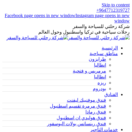
Skip to content
9647712319727+
Facebook page opens in new window
Instagram page opens in new
window
شركة رحلتي للسياحة والسفر
رحلات سياحية في تركيا واسطنبول وحول العالم
الرئيسية
مناطق سياحية
طرابزون
انطاليا
مرمريس و فتحية
انطاليا
ريزه
بودروم
الفنادق
فندق موفنبيك ليفنت
فندق مرمرة تقسيم اسطنبول
فندق رمادا
فندق هوليدي ان اسطنبول
فندق رينسانس بولات البوسفور
خدمات التأجير