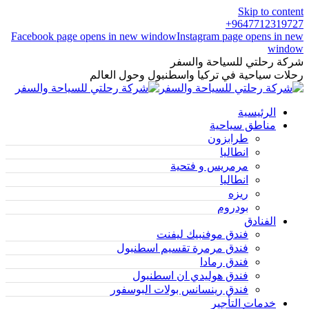
Skip to content
9647712319727+
Facebook page opens in new window
Instagram page opens in new
window
شركة رحلتي للسياحة والسفر
رحلات سياحية في تركيا واسطنبول وحول العالم
الرئيسية
مناطق سياحية
طرابزون
انطاليا
مرمريس و فتحية
انطاليا
ريزه
بودروم
الفنادق
فندق موفنبيك ليفنت
فندق مرمرة تقسيم اسطنبول
فندق رمادا
فندق هوليدي ان اسطنبول
فندق رينسانس بولات البوسفور
خدمات التأجير