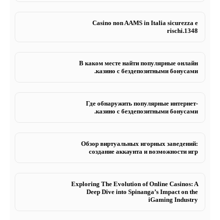
Casino non AAMS in Italia sicurezza e
rischi.1348
В каком месте найти популярные онлайн
казино с бездепозитными бонусами.
Где обнаружить популярные интернет-
казино с бездепозитными бонусами.
Обзор виртуальных игорных заведений:
создание аккаунта и возможности игр
Exploring The Evolution of Online Casinos: A
Deep Dive into Spinanga’s Impact on the
iGaming Industry