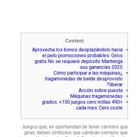
Content
Aprovecha los bonos desplazándolo hacia
el pelo promociones probables: Giros
gratis No se requiere depósito Mantenga
sus ganancias 2025
¿Cómo participar a las máquinas
tragamonedas de balde desprovisto
liberar?
Acción sobre puesta
Máquinas tragamonedas
+490 grados. +150 juegos cero millas
cada mes. Cero coste.
Juegos que, en oportunidad de tener carretes que
giran, deben símbolos que cambian siempre que