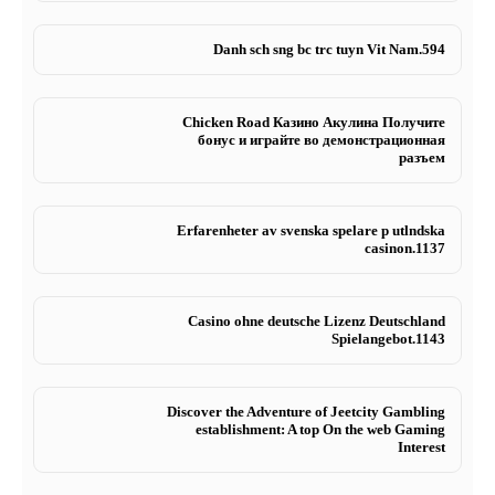
Danh sch sng bc trc tuyn Vit Nam.594
Chicken Road Казино Акулина Получите
бонус и играйте во демонстрационная
разъем
Erfarenheter av svenska spelare p utlndska
casinon.1137
Casino ohne deutsche Lizenz Deutschland
Spielangebot.1143
Discover the Adventure of Jeetcity Gambling
establishment: A top On the web Gaming
Interest