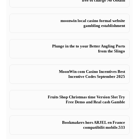
free of charge No Obtain
moonwin local casino formal website
gambling establishment
Plunge in the to your Better Angling Ports
from the Slingo
MoonWin com Casino Incentives Best
Incentive Codes September 2025
Fruits Shop Christmas time Version Slot Try
Free Demo and Real cash Gamble
Bookmakers hors ARJEL en France
compatibilit mobile.533