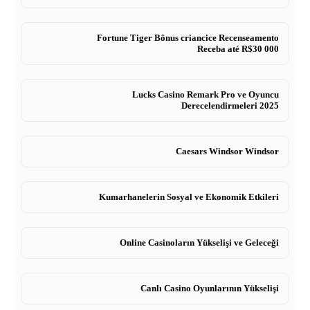
Fortune Tiger Bônus criancice Recenseamento
Receba até R$30 000
Lucks Casino Remark Pro ve Oyuncu
Derecelendirmeleri 2025
Caesars Windsor Windsor
Kumarhanelerin Sosyal ve Ekonomik Etkileri
Online Casinoların Yükselişi ve Geleceği
Canlı Casino Oyunlarının Yükselişi