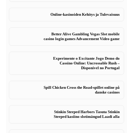
Online-kasinoiden Kehitys ja Tulevaisuus
Better Alive Gambling Vegas Slot mobile
casino login games Advancement Video game
Experimente o Excitante Jogo Demo do
Cassino Online: Uncrossable Rush –
Disponível no Portugal
Spill Chicken Cross the Road-spillet online på
danske casinos
Stinkin Steeped Harbors Tasuta Stinkin
Steeped kasiino slotimängud Laadi alla