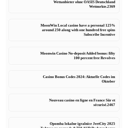
Wettanbieter ohne OASIS Deutschland
Wettmrkte.2369
MoonWin Local casino have a personal 125%
around 250 along with one hundred free spins
Subscribe Incentive
Moonwin Casino No-deposit Added bonus: fifty
100 percent free Revolves
Casino Bonus Codes 2024: Aktuelle Codes im
Oktober
Nouveau casino en ligne en France Sûr et
sécurisé.2467
Opomba lokalne igralnice JeetCity 2025