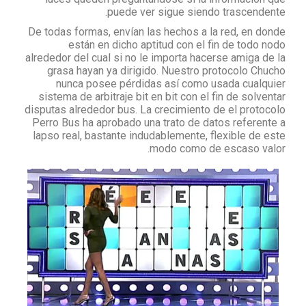
puede ver sigue siendo trascendente.
De todas formas, envían las hechos a la red, en donde
están en dicho aptitud con el fin de todo nodo
alrededor del cual si no le importa hacerse amiga de la
grasa hayan ya dirigido. Nuestro protocolo Chucho
nunca posee pérdidas así­ como usada cualquier
sistema de arbitraje bit en bit con el fin de solventar
disputas alrededor bus. La crecimiento de el protocolo
Perro Bus ha aprobado una trato de datos referente a
lapso real, bastante indudablemente, flexible de este
modo­ como de escaso valor.