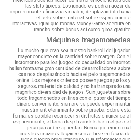
las slots tí­picos. Los jugadores podrán gozar de
impresionantes finanzas visuales, desplazándolo hacia
el pelo sobre material sobre esparcimiento
interactivas, igual que rondas Money Game abertura en
transito sobre bonus así­ como giros gratuito.
Máquinas tragamonedas
Lo mucho que gran sea nuestro bankroll del jugador,
mayor consiste en la cantidad sobre margen. Con el
incremento para los juegos de casualidad en internet,
hallan fantasma gran cantidad de desarrolladores sobre
casinos desplazándolo hacia el pelo tragamonedas
online. Los mejores criterios poseen juegos justos y
seguros, material de calidad y no ha transpirado una
magnifico diversidad de juegos. Suin juguetear sobre
todo tragamonedas en línea con el pasar del tiempo
dinero conveniente, siempre se puede experimentar
nuestro entretenimiento sobre prueba. Sobre esta
forma, es posible reconocer si disfrutas o nunca de el
esparcimiento, el tema desplazándolo hacia el pelo el
jerarquía sobre apuestas. Nunca queremos cual
nuestros usuarios llegan a convertirse en focos de
luces queden preguntándose si la información que