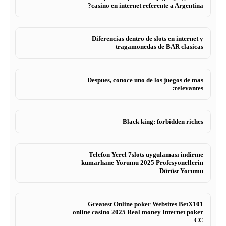
casino en internet referente a Argentina?
Diferencias dentro de slots en internet y
tragamonedas de BAR clasicas
Despues, conoce uno de los juegos de mas
relevantes:
Black king: forbidden riches
Telefon Yerel 7slots uygulaması indirme
kumarhane Yorumu 2025 Profesyonellerin
Dürüst Yorumu
Greatest Online poker Websites BetX101
online casino 2025 Real money Internet poker
CC