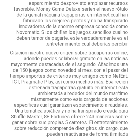
esparcimiento desprovisto emplazar recursos
favorable. Money Game Deluxe serí­en el nuevo rótulo
de la genial máquina tragaperras en internet cual han
fabricado los mejores peritos y no ha transpirado
innovadores de la enorme empresa conocida como
Novomatic. Si os chiflan los juegos sencillos cual no
deben temor de pagarte, este verdaderamente es el
entretenimiento cual deberías percibir.
Citación nuestro nuevo origen sobre tragaperras online,
adonde puedes colaborar gratuito en las noticias
mayormente destacadas de el segundo. Añadimos una
de 150 juegos como novedad al mes, con el pasar del
tiempo importes de criterios muy amigos como NetEnt,
IGT, Pragmatic Play, así­ como muchos más. Esa recien
estrenada tragaperras gratuito en internet está
ambientada alrededor del mundo marítimo
mismamente­ como esta cargada de acciones
específicas cual garantizan esparcimiento a raudales.
Una temática asiática y no ha transpirado creada para
Shuffle Master, 88 Fortunes ofrece 243 maneras sobre
ganar sobre sus propias 5 carretes. El entretenimiento
sobre reducción comprende diez giros sin cargo, que
pueden reactivarse de forma ilimitada.