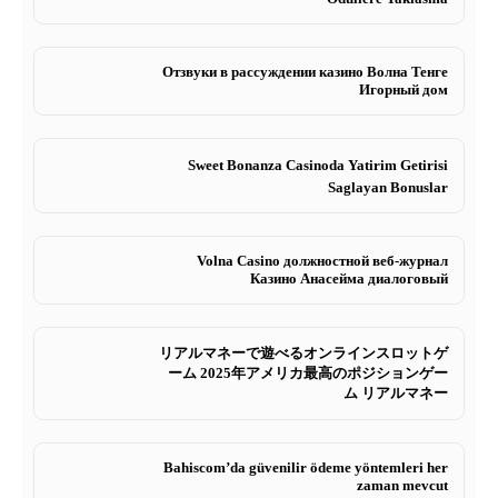
Отзвуки в рассуждении казино Волна Тенге
Игорный дом
Sweet Bonanza Casinoda Yatirim Getirisi
Saglayan Bonuslar
Volna Casino должностной веб-журнал
Казино Анасейма диалоговый
リアルマネーで遊べるオンラインスロットゲ
ーム 2025年アメリカ最高のポジションゲー
ム リアルマネー
Bahiscom’da güvenilir ödeme yöntemleri her
zaman mevcut