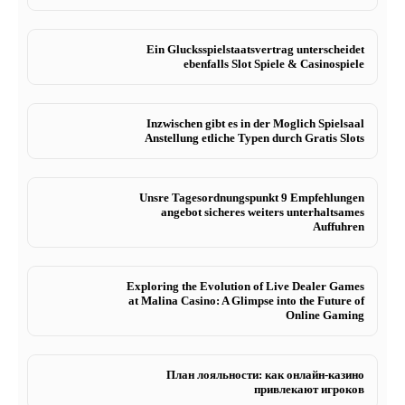
Ein Glucksspielstaatsvertrag unterscheidet
ebenfalls Slot Spiele & Casinospiele
Inzwischen gibt es in der Moglich Spielsaal
Anstellung etliche Typen durch Gratis Slots
Unsre Tagesordnungspunkt 9 Empfehlungen
angebot sicheres weiters unterhaltsames
Auffuhren
Exploring the Evolution of Live Dealer Games
at Malina Casino: A Glimpse into the Future of
Online Gaming
План лояльности: как онлайн-казино
привлекают игроков