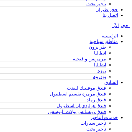
تأجير يخت
حجز طيران
اتصل بنا
احجز الآن
الرئيسية
مناطق سياحية
طرابزون
انطاليا
مرمريس و فتحية
انطاليا
ريزه
بودروم
الفنادق
فندق موفنبيك ليفنت
فندق مرمرة تقسيم اسطنبول
فندق رمادا
فندق هوليدي ان اسطنبول
فندق رينسانس بولات البوسفور
خدمات التأجير
تأجير سيارات
تأجير يخت