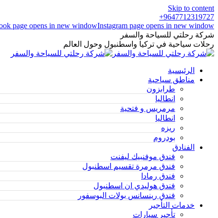
Skip to content
9647712319727+
ook page opens in new window
Instagram page opens in new window
شركة رحلتي للسياحة والسفر
رحلات سياحية في تركيا واسطنبول وحول العالم
الرئيسية
مناطق سياحية
طرابزون
انطاليا
مرمريس و فتحية
انطاليا
ريزه
بودروم
الفنادق
فندق موفنبيك ليفنت
فندق مرمرة تقسيم اسطنبول
فندق رمادا
فندق هوليدي ان اسطنبول
فندق رينسانس بولات البوسفور
خدمات التأجير
تأجير سيارات