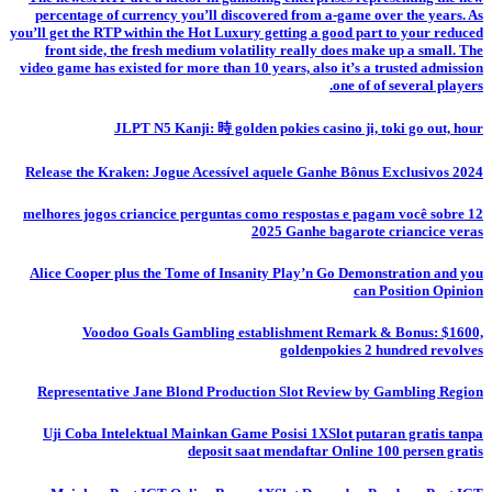
percentage of currency you’ll discovered from a-game over the years. As
you’ll get the RTP within the Hot Luxury getting a good part to your reduced
front side, the fresh medium volatility really does make up a small. The
video game has existed for more than 10 years, also it’s a trusted admission
one of of several players.
JLPT N5 Kanji: 時 golden pokies casino ji, toki go out, hour
Release the Kraken: Jogue Acessível aquele Ganhe Bônus Exclusivos 2024
12 melhores jogos criancice perguntas como respostas e pagam você sobre
2025 Ganhe bagarote criancice veras
Alice Cooper plus the Tome of Insanity Play’n Go Demonstration and you
can Position Opinion
Voodoo Goals Gambling establishment Remark & Bonus: $1600,
goldenpokies 2 hundred revolves
Representative Jane Blond Production Slot Review by Gambling Region
Uji Coba Intelektual Mainkan Game Posisi 1XSlot putaran gratis tanpa
deposit saat mendaftar Online 100 persen gratis