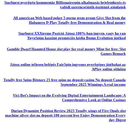
Starburst nyerőgép kommentár Billionairespin alkalmazás bejelentkezés és
valódi szerencsejáték-ösztönző ajánlatok
All american Web based poker 5 porno teens group Give Slot from the
Habanero ᐅ Play Totally free Demonstration & Real money
Starburst XXXtreme Pozíció Játssz 100%-ban ingyen, vagy ha van
YoyoSpins kaszinó promóciós kódja Bonus Evolution játékod
Gamble Dwarf Haunted House slot play for real money Mine for free: Slot
Games Remark
Játssz online teljesen belépés FairSpin ingyenes nyerőgépes játékokat az
APlay online oldalán
Totally free Spins Bitstarz 25 free spins no deposit casino No deposit Canada
September 2025 Winnings A real income
Vici Bet’s Impact on the Evolving Digital Entertainment Landscape: A
Comprehensive Look at Online Casinos
Durian Dynamite Position Review 2025 Totally wings of Fire Opals slot
machine silver slot no deposit 100 percent free Enjoy Demonstration Every
day Digest