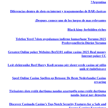
Argentina?
Diferencias dentro de slots en internet y tragamonedas de BAR clasicas
Despues, conoce uno de los juegos de mas relevantes:
Black king: forbidden riches
Telefon Yerel 7slots uygulaması indirme kumarhane Yorumu 2025
Profesyonellerin Dürüst Yorumu
Greatest Online poker Websites BetX101 online casino 2025 Real money
Internet poker CC
Lojë elektronike Reel Hurry Kodi promo për slotet verde casino në stilin
unik të ëmbëlsirave
Speel Online Casino Spellen op Betsson: De Beste Nederlandse Casino
ervaring
Tiešsaistes slots reālā darījuma naudas azartspēļu ostas reālā darījuma
nauda, ​​kurai nav depozīta
Discover Casinado Casino’s Top-Notch Security Features for a Safe and
Secure Gaming Experience