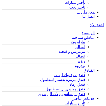
تأجير سيارات
تأجير يخت
حجز طيران
اتصل بنا
احجز الآن
الرئيسية
مناطق سياحية
طرابزون
انطاليا
مرمريس و فتحية
انطاليا
ريزه
بودروم
الفنادق
فندق موفنبيك ليفنت
فندق مرمرة تقسيم اسطنبول
فندق رمادا
فندق هوليدي ان اسطنبول
فندق رينسانس بولات البوسفور
خدمات التأجير
تأجير سيارات