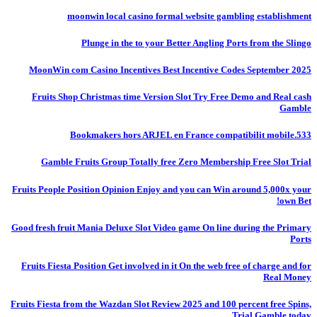
moonwin local casino formal website gambling establishment
Plunge in the to your Better Angling Ports from the Slingo
MoonWin com Casino Incentives Best Incentive Codes September 2025
Fruits Shop Christmas time Version Slot Try Free Demo and Real cash
Gamble
Bookmakers hors ARJEL en France compatibilit mobile.533
Gamble Fruits Group Totally free Zero Membership Free Slot Trial
Fruits People Position Opinion Enjoy and you can Win around 5,000x your
own Bet!
Good fresh fruit Mania Deluxe Slot Video game On line during the Primary
Ports
Fruits Fiesta Position Get involved in it On the web free of charge and for
Real Money
Fruits Fiesta from the Wazdan Slot Review 2025 and 100 percent free Spins,
Trial Gamble today