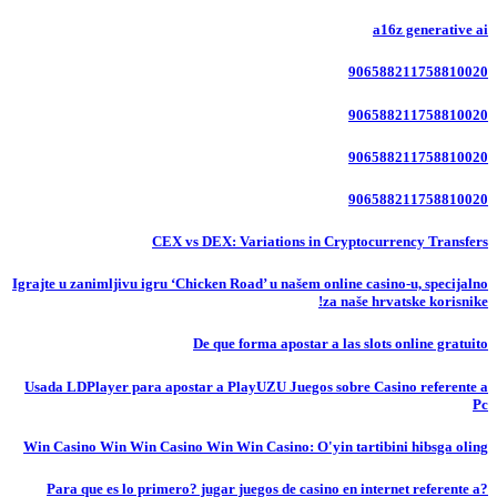
a16z generative ai
906588211758810020
906588211758810020
906588211758810020
906588211758810020
CEX vs DEX: Variations in Cryptocurrency Transfers
Igrajte u zanimljivu igru ‘Chicken Road’ u našem online casino-u, specijalno
za naše hrvatske korisnike!
De que forma apostar a las slots online gratuito
Usada LDPlayer para apostar a PlayUZU Juegos sobre Casino referente a
Pc
Win Casino Win Win Casino Win Win Casino: O'yin tartibini hibsga oling
?Para que es lo primero? jugar juegos de casino en internet referente a