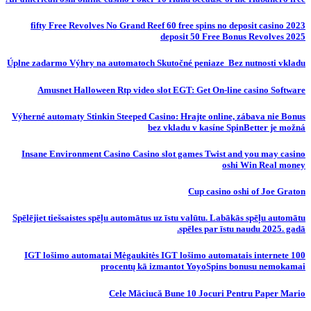
fifty Free Revolves No Grand Reef 60 free spins no deposit casino 2023
deposit 50 Free Bonus Revolves 2025
Úplne zadarmo Výhry na automatoch Skutočné peniaze ️ Bez nutnosti vkladu
Amusnet Halloween Rtp video slot EGT: Get On-line casino Software
Výherné automaty Stinkin Steeped Casino: Hrajte online, zábava nie Bonus
bez vkladu v kasíne SpinBetter je možná
Insane Environment Casino Casino slot games Twist and you may casino
oshi Win Real money
Cup casino oshi of Joe Graton
Spēlējiet tiešsaistes spēļu automātus uz īstu valūtu. Labākās spēļu automātu
spēles par īstu naudu 2025. gadā.
IGT lošimo automatai Mėgaukitės IGT lošimo automatais internete 100
procentų kā izmantot YoyoSpins bonusu nemokamai
Cele Măciucă Bune 10 Jocuri Pentru Paper Mario