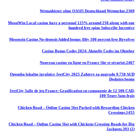
Wettanbieter ohne OASIS Deutschland Wettmrkte.2369
MoonWin Local casino have a personal 125% around 250 along with one
hundred free spins Subscribe Incentive
Moonwin Casino No-deposit Added bonus: fifty 100 percent free Revolves
Casino Bonus Codes 2024: Aktuelle Codes im Oktober
Nouveau casino en ligne en France Sûr et sécurisé.2467
Opomba lokalne igralnice JeetCity 2025 Zahteve za nagrado 9.750 AUD
Dodaten bonus
JeetCity Salle de jeu France: Gratification en compagnie de 12 500 CAD,
180 Tours Sans frais
Chicken Road – Online Casino Slot Packed with Rewarding Chicken
Crossings.1455
Chicken Road – Online Casino Slot with Chickens Crossing Roads for Big
Jackpots.393 (2)