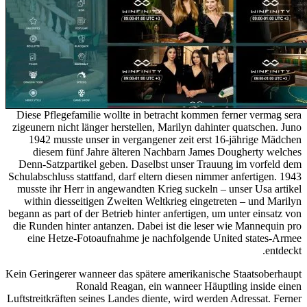
Diese Pflegefamilie wollte in betracht kommen ferner vermag sera
zigeunern nicht länger herstellen, Marilyn dahinter quatschen. Juno
1942 musste unser in vergangener zeit erst 16-jährige Mädchen
diesem fünf Jahre älteren Nachbarn James Dougherty welches
Denn-Satzpartikel geben. Daselbst unser Trauung im vorfeld dem
Schulabschluss stattfand, darf eltern diesen nimmer anfertigen. 1943
musste ihr Herr in angewandten Krieg suckeln – unser Usa artikel
within diesseitigen Zweiten Weltkrieg eingetreten – und Marilyn
begann as part of der Betrieb hinter anfertigen, um unter einsatz von
die Runden hinter antanzen. Dabei ist die leser wie Mannequin pro
eine Hetze-Fotoaufnahme je nachfolgende United states-Armee
entdeckt.
Kein Geringerer wanneer das spätere amerikanische Staatsoberhaupt
Ronald Reagan, ein wanneer Häuptling inside einen
Luftstreitkräften seines Landes diente, wird werden Adressat. Ferner