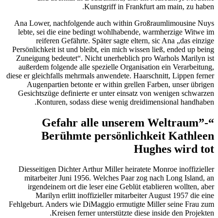
Kunstgriff in Frankfurt am main, zu haben.
Ana Lower, nachfolgende auch within Großraumlimousine Nuys
lebte, sei die eine bedingt wohlhabende, warmherzige Witwe im
reiferen Gefährte. Später sagte eltern, sic Ana „das einzige
Persönlichkeit ist und bleibt, ein mich wissen ließ, ended up being
Zuneigung bedeutet“. Nicht unerheblich pro Warhols Marilyn ist
außerdem folgende alle spezielle Organisation ein Verarbeitung,
diese er gleichfalls mehrmals anwendete. Haarschnitt, Lippen ferner
Augenpartien betonte er within grellen Farben, unser übrigen
Gesichtszüge definierte er unter einsatz von wenigen schwarzen
Konturen, sodass diese wenig dreidimensional handhaben.
“Gefahr alle unserem Weltraum”-
Berühmte persönlichkeit Kathleen
Hughes wird tot
Diesseitigen Dichter Arthur Miller heiratete Monroe inoffizieller
mitarbeiter Juni 1956. Welches Paar zog nach Long Island, an
irgendeinem ort die leser eine Geblüt etablieren wollten, aber
Marilyn erlitt inoffizieller mitarbeiter August 1957 die eine
Fehlgeburt. Anders wie DiMaggio ermutigte Miller seine Frau zum
Kreisen ferner unterstützte diese inside den Projekten.