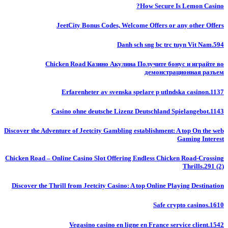
How Secure Is Lemon Casino?
JeetCity Bonus Codes, Welcome Offers or any other Offers
Danh sch sng bc trc tuyn Vit Nam.594
Chicken Road Казино Акулина Получите бонус и играйте во
демонстрационная разъем
Erfarenheter av svenska spelare p utlndska casinon.1137
Casino ohne deutsche Lizenz Deutschland Spielangebot.1143
Discover the Adventure of Jeetcity Gambling establishment: A top On the web
Gaming Interest
Chicken Road – Online Casino Slot Offering Endless Chicken Road-Crossing
Thrills.291 (2)
Discover the Thrill from Jeetcity Casino: A top Online Playing Destination
Safe crypto casinos.1610
Vegasino casino en ligne en France service client.1542