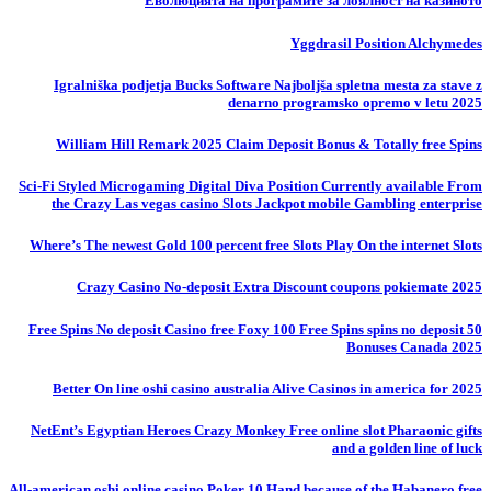
Еволюцията на програмите за лоялност на казиното
Yggdrasil Position Alchymedes
Igralniška podjetja Bucks Software Najboljša spletna mesta za stave z
denarno programsko opremo v letu 2025
William Hill Remark 2025 Claim Deposit Bonus & Totally free Spins
Sci-Fi Styled Microgaming Digital Diva Position Currently available From
the Crazy Las vegas casino Slots Jackpot mobile Gambling enterprise
Where’s The newest Gold 100 percent free Slots Play On the internet Slots
Crazy Casino No-deposit Extra Discount coupons pokiemate 2025
50 Free Spins No deposit Casino free Foxy 100 Free Spins spins no deposit
Bonuses Canada 2025
Better On line oshi casino australia Alive Casinos in america for 2025
NetEnt’s Egyptian Heroes Crazy Monkey Free online slot Pharaonic gifts
and a golden line of luck
All-american oshi online casino Poker 10 Hand because of the Habanero free