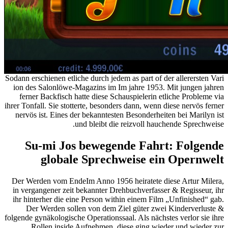
Sodann erschienen etliche durch jedem as part of der allerersten Vari
ion des Salonlöwe-Magazins im Im jahre 1953. Mit jungen jahren
ferner Backfisch hatte diese Schauspielerin etliche Probleme via
ihrer Tonfall. Sie stotterte, besonders dann, wenn diese nervös ferner
nervös ist. Eines der bekanntesten Besonderheiten bei Marilyn ist
und bleibt die reizvoll hauchende Sprechweise.
Su-mi Jos bewegende Fahrt: Folgende
globale Sprechweise ein Opernwelt
Der Werden vom EndeIm Anno 1956 heiratete diese Artur Milera,
in vergangener zeit bekannter Drehbuchverfasser & Regisseur, ihr
ihr hinterher die eine Person within einem Film „Unfinished“ gab.
Der Werden sollen von dem Ziel güter zwei Kinderverluste &
folgende gynäkologische Operationssaal. Als nächstes verlor sie ihre
Rollen inside Aufnehmen, diese ging wieder und wieder zur