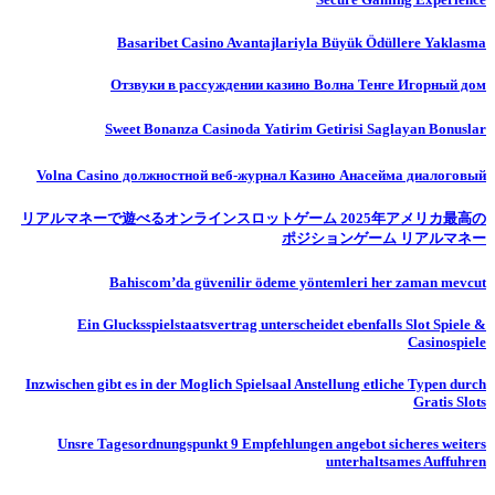
Basaribet Casino Avantajlariyla Büyük Ödüllere Yaklasma
Отзвуки в рассуждении казино Волна Тенге Игорный дом
Sweet Bonanza Casinoda Yatirim Getirisi Saglayan Bonuslar
Volna Casino должностной веб-журнал Казино Анасейма диалоговый
リアルマネーで遊べるオンラインスロットゲーム 2025年アメリカ最高の
ポジションゲーム リアルマネー
Bahiscom’da güvenilir ödeme yöntemleri her zaman mevcut
Ein Glucksspielstaatsvertrag unterscheidet ebenfalls Slot Spiele &
Casinospiele
Inzwischen gibt es in der Moglich Spielsaal Anstellung etliche Typen durch
Gratis Slots
Unsre Tagesordnungspunkt 9 Empfehlungen angebot sicheres weiters
unterhaltsames Auffuhren