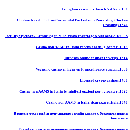
Tri nghim casino trc tuyn ti Vit Nam.158
Chicken Road – Online Casino Slot Packed with Rewarding Chicken
Crossings.1640
JeetCity Spielbank Erfahrungen 2025 Maklercourtage 6 500 sobald 180 FS
Casino non AAMS in Italia recensioni dei giocatori.1019
Utlndska online casinon i Sverige.1514
Vegasino casino en ligne en France licence et scurit.1586
Licensed crypto casinos.1488
Casino non AAMS in Italia le migliori opzioni per i giocatori.1327
Casino non AAMS in Italia sicurezza e rischi.1348
В каком месте найти популярные онлайн казино с бездепозитными
бонусами.
Где обнаружить популярные интернет-казино с бездепозитными