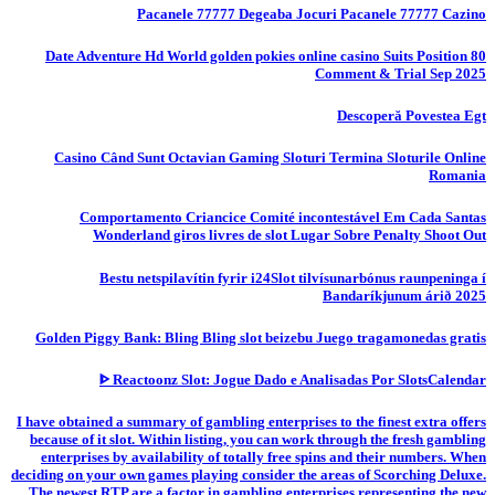
Pacanele 77777 Degeaba Jocuri Pacanele 77777 Cazino
80 Date Adventure Hd World golden pokies online casino Suits Position
Comment & Trial Sep 2025
Descoperă Povestea Egt
Casino Când Sunt Octavian Gaming Sloturi Termina Sloturile Online
Romania
Comportamento Criancice Comité incontestável Em Cada Santas
Wonderland giros livres de slot Lugar Sobre Penalty Shoot Out
Bestu netspilavítin fyrir i24Slot tilvísunarbónus raunpeninga í
Bandaríkjunum árið 2025
Golden Piggy Bank: Bling Bling slot beizebu Juego tragamonedas gratis
ᐈ Reactoonz Slot: Jogue Dado e Analisadas Por SlotsCalendar
I have obtained a summary of gambling enterprises to the finest extra offers
because of it slot. Within listing, you can work through the fresh gambling
enterprises by availability of totally free spins and their numbers. When
deciding on your own games playing consider the areas of Scorching Deluxe.
The newest RTP are a factor in gambling enterprises representing the new