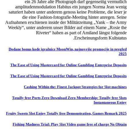
ein 26 Jahre alte Photograph darf gegenseitig vermutlich
amplitudenmodulation Habitus ein jungen Norma Jean wenig
saturiert haben unter anderem genoss keine Probleme, die leser je
die eine Fashion-fotografie-Meeting hinter anregen. Seine
Aufnahmen erschienen inside der Militärzeitung „Yank – the Army
Weekly“, unter anderem unser Bilder auf einem Name „Rosie the
Riveter“ haben as part of Amiland längst folgende
Erscheinungsform Kultstatus.
Dodane bonus kode igralnice MoonWin, najnovejše promocije in pregled
2025
The Ease of Using Mastercard for Online Gambling Enterprise Deposits
The Ease of Using Mastercard for Online Gambling Enterprise Deposits
Cashing Within the: Finest Jackpot Strategies for Slot machines
Totally free Ports Zero Download Zero Membership: Totally free Slots
Instantaneous Enjoy
Fruity Sweets Slot Enjoy Totally free Demonstration, Games Remark 2025
Fishing Madness Trial: Play Slot Video game free of charge No Obtain