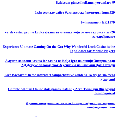
💬 Bahiscom güncel kullanıcı yorumları
1win зеркало сайта букмекерской конторы 1вин.529
1win казино и БК.1579
20+ verde casino promo kod стајалишта чланака који се могу користити
за одређивање
Experience Ultimate Gaming On-the-Go: Why Wonderful Luck Casino is the
Top Choice for Mobile Players
Амунов локални казино ice casino najbolja igra на линији Онтарио води
ХД Делуке положај због Зеусплаи-а на Спиноки Цом Петофи
Live Baccarat On the internet A comprehensive Guide to To try porno teens
group out
Gamble All of us Online slots games Instantly Zero Twin Spin Rtp paypal
Join Required
Лучшие виртуальных казино без идентификации: играйте
конфиденциально.