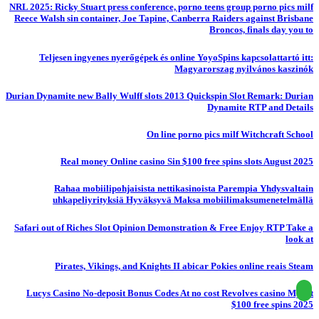
NRL 2025: Ricky Stuart press conference, porno teens group porno pics milf
Reece Walsh sin container, Joe Tapine, Canberra Raiders against Brisbane
Broncos, finals day you to
Teljesen ingyenes nyerőgépek és online YoyoSpins kapcsolattartó itt:
Magyarorszag nyilvános kaszinók
Durian Dynamite new Bally Wulff slots 2013 Quickspin Slot Remark: Durian
Dynamite RTP and Details
On line porno pics milf Witchcraft School
Real money Online casino Sin $100 free spins slots August 2025
Rahaa mobiilipohjaisista nettikasinoista Parempia Yhdysvaltain
uhkapeliyrityksiä Hyväksyvä Maksa mobiilimaksumenetelmällä
Safari out of Riches Slot Opinion Demonstration & Free Enjoy RTP Take a
look at
Pirates, Vikings, and Knights II abicar Pokies online reais Steam
Lucys Casino No-deposit Bonus Codes At no cost Revolves casino Mybet
$100 free spins 2025