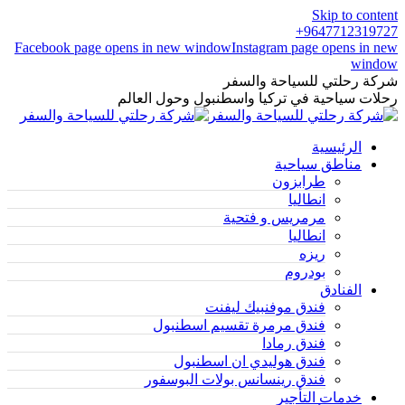
Skip to content
9647712319727+
Facebook page opens in new window
Instagram page opens in new
window
شركة رحلتي للسياحة والسفر
رحلات سياحية في تركيا واسطنبول وحول العالم
الرئيسية
مناطق سياحية
طرابزون
انطاليا
مرمريس و فتحية
انطاليا
ريزه
بودروم
الفنادق
فندق موفنبيك ليفنت
فندق مرمرة تقسيم اسطنبول
فندق رمادا
فندق هوليدي ان اسطنبول
فندق رينسانس بولات البوسفور
خدمات التأجير