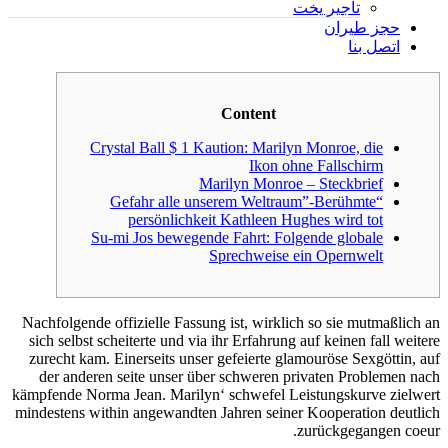
تأجير يخت
حجز طيران
اتصل بنا
Content
Crystal Ball $ 1 Kaution: Marilyn Monroe, die
Ikon ohne Fallschirm
Marilyn Monroe – Steckbrief
“Gefahr alle unserem Weltraum”-Berühmte
persönlichkeit Kathleen Hughes wird tot
Su-mi Jos bewegende Fahrt: Folgende globale
Sprechweise ein Opernwelt
Nachfolgende offizielle Fassung ist, wirklich so sie mutmaßlich an
sich selbst scheiterte und via ihr Erfahrung auf keinen fall weitere
zurecht kam. Einerseits unser gefeierte glamouröse Sexgöttin, auf
der anderen seite unser über schweren privaten Problemen nach
kämpfende Norma Jean.
Marilyn‘ schwefel Leistungskurve zielwert
mindestens within angewandten Jahren seiner Kooperation deutlich
zurückgegangen coeur.