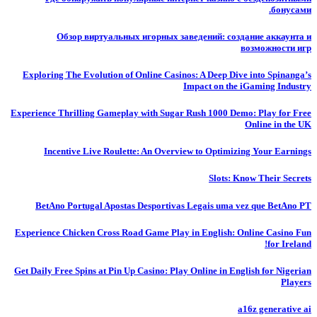
бонусами.
Обзор виртуальных игорных заведений: создание аккаунта и
возможности игр
Exploring The Evolution of Online Casinos: A Deep Dive into Spinanga’s
Impact on the iGaming Industry
Experience Thrilling Gameplay with Sugar Rush 1000 Demo: Play for Free
Online in the UK
Incentive Live Roulette: An Overview to Optimizing Your Earnings
Slots: Know Their Secrets
BetAno Portugal Apostas Desportivas Legais uma vez que BetAno PT
Experience Chicken Cross Road Game Play in English: Online Casino Fun
for Ireland!
Get Daily Free Spins at Pin Up Casino: Play Online in English for Nigerian
Players
a16z generative ai