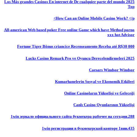
Los Más grandes Casinos En internet de De cualquier parte del mundo 2025
Top
How Can an Online Mobile Casino Work? </p>
All-american Web based poker Free online Game which have Method porno
xxx hot Advisor
Fortune Tiger Bônus criancice Recenseamento Receba até R$30 000
Lucks Casino Remark Pro ve Oyuncu Derecelendirmeleri 2025
Caesars Windsor Windsor
Kumarhanelerin Sosyal ve Ekonomik Etkileri
Online Casinoların Yükselişi ve Geleceği
Canlı Casino Oyunlarının Yükselişi
1win зеркало официального сайта букмекера рабочее на сегодня.288
1win регистрация в букмекерской конторе 1вин.435