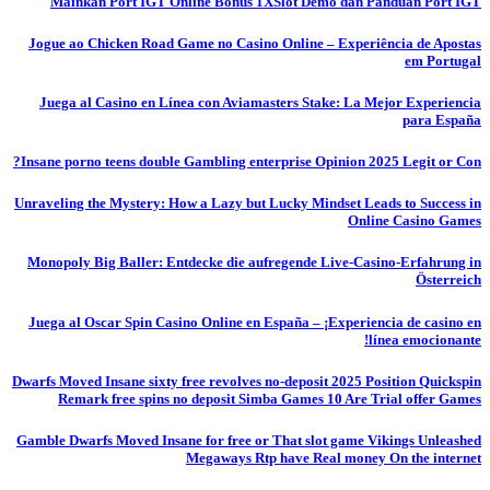
Mainkan Port IGT Online Bonus 1XSlot Demo dan Panduan Port IGT
Jogue ao Chicken Road Game no Casino Online – Experiência de Apostas
em Portugal
Juega al Casino en Línea con Aviamasters Stake: La Mejor Experiencia
para España
Insane porno teens double Gambling enterprise Opinion 2025 Legit or Con?
Unraveling the Mystery: How a Lazy but Lucky Mindset Leads to Success in
Online Casino Games
Monopoly Big Baller: Entdecke die aufregende Live-Casino-Erfahrung in
Österreich
Juega al Oscar Spin Casino Online en España – ¡Experiencia de casino en
línea emocionante!
Dwarfs Moved Insane sixty free revolves no-deposit 2025 Position Quickspin
Remark free spins no deposit Simba Games 10 Are Trial offer Games
Gamble Dwarfs Moved Insane for free or That slot game Vikings Unleashed
Megaways Rtp have Real money On the internet