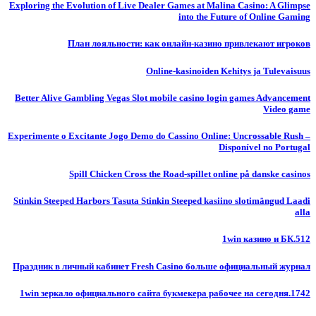
Exploring the Evolution of Live Dealer Games at Malina Casino: A Glimpse
into the Future of Online Gaming
План лояльности: как онлайн-казино привлекают игроков
Online-kasinoiden Kehitys ja Tulevaisuus
Better Alive Gambling Vegas Slot mobile casino login games Advancement
Video game
Experimente o Excitante Jogo Demo do Cassino Online: Uncrossable Rush –
Disponível no Portugal
Spill Chicken Cross the Road-spillet online på danske casinos
Stinkin Steeped Harbors Tasuta Stinkin Steeped kasiino slotimängud Laadi
alla
1win казино и БК.512
Праздник в личный кабинет Fresh Casino больше официальный журнал
1win зеркало официального сайта букмекера рабочее на сегодня.1742