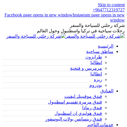
Skip to content
9647712319727+
Facebook page opens in new window
Instagram page opens in new
window
شركة رحلتي للسياحة والسفر
رحلات سياحية في تركيا واسطنبول وحول العالم
الرئيسية
مناطق سياحية
طرابزون
انطاليا
مرمريس و فتحية
انطاليا
ريزه
بودروم
الفنادق
فندق موفنبيك ليفنت
فندق مرمرة تقسيم اسطنبول
فندق رمادا
فندق هوليدي ان اسطنبول
فندق رينسانس بولات البوسفور
خدمات التأجير