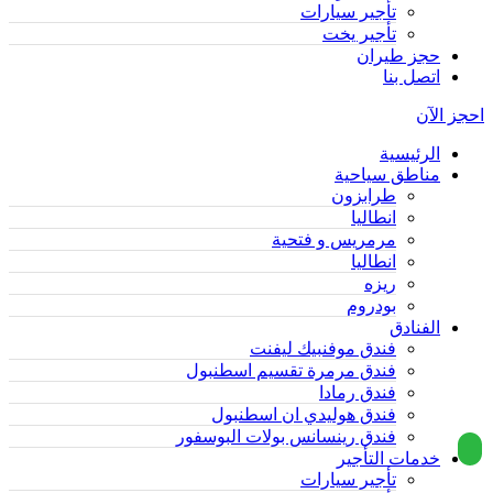
تأجير سيارات
تأجير يخت
حجز طيران
اتصل بنا
احجز الآن
الرئيسية
مناطق سياحية
طرابزون
انطاليا
مرمريس و فتحية
انطاليا
ريزه
بودروم
الفنادق
فندق موفنبيك ليفنت
فندق مرمرة تقسيم اسطنبول
فندق رمادا
فندق هوليدي ان اسطنبول
فندق رينسانس بولات البوسفور
خدمات التأجير
تأجير سيارات