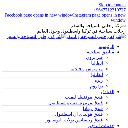
Skip to content
9647712319727+
Facebook page opens in new window
Instagram page opens in new
window
شركة رحلتي للسياحة والسفر
رحلات سياحية في تركيا واسطنبول وحول العالم
الرئيسية
مناطق سياحية
طرابزون
انطاليا
مرمريس و فتحية
انطاليا
ريزه
بودروم
الفنادق
فندق موفنبيك ليفنت
فندق مرمرة تقسيم اسطنبول
فندق رمادا
فندق هوليدي ان اسطنبول
فندق رينسانس بولات البوسفور
خدمات التأجير