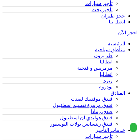
تأجير سيارات
تأجير يخت
حجز طيران
اتصل بنا
احجز الآن
الرئيسية
مناطق سياحية
طرابزون
انطاليا
مرمريس و فتحية
انطاليا
ريزه
بودروم
الفنادق
فندق موفنبيك ليفنت
فندق مرمرة تقسيم اسطنبول
فندق رمادا
فندق هوليدي ان اسطنبول
فندق رينسانس بولات البوسفور
خدمات التأجير
تأجير سيارات