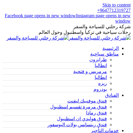
Skip to content
9647712319727+
Facebook page opens in new window
Instagram page opens in new
window
شركة رحلتي للسياحة والسفر
رحلات سياحية في تركيا واسطنبول وحول العالم
الرئيسية
مناطق سياحية
طرابزون
انطاليا
مرمريس و فتحية
انطاليا
ريزه
بودروم
الفنادق
فندق موفنبيك ليفنت
فندق مرمرة تقسيم اسطنبول
فندق رمادا
فندق هوليدي ان اسطنبول
فندق رينسانس بولات البوسفور
خدمات التأجير