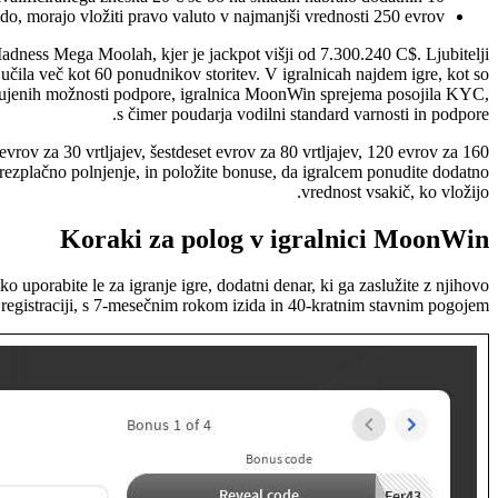
budo, morajo vložiti pravo valuto v najmanjši vrednosti 250 evrov.
Madness Mega Moolah, kjer je jackpot višji od 7.300.240 C$. Ljubitelji
jučila več kot 60 ponudnikov storitev. V igralnicah najdem igre, kot so
ujenih možnosti podpore, igralnica MoonWin sprejema posojila KYC,
s čimer poudarja vodilni standard varnosti in podpore.
vrov za 30 vrtljajev, šestdeset evrov za 80 vrtljajev, 120 evrov za 160
brezplačno polnjenje, in položite bonuse, da igralcem ponudite dodatno
vrednost vsakič, ko vložijo.
Koraki za polog v igralnici MoonWin
 uporabite le za igranje igre, dodatni denar, ki ga zaslužite z njihovo
 registraciji, s 7-mesečnim rokom izida in 40-kratnim stavnim pogojem.