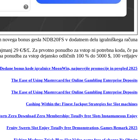
m novega bonus gesla NDB20FS v dodatnem delu igralniškega računa.
ajmanj 29 €/$/£. Za prvotno ponudbo za vstop ni potrebna koda, če pa
otna ponudba za vstop dejansko odličnih 100 % do 5000 $, 100 vrtljajev.
Dodane bonus kode igralnice MoonWin, najnovejše promocije in pregled 2025
The Ease of Using Mastercard for Online Gambling Enterprise Deposits
The Ease of Using Mastercard for Online Gambling Enterprise Deposits
Cashing Within the: Finest Jackpot Strategies for Slot machines
 Ports Zero Download Zero Membership: Totally free Slots Instantaneous Enjoy
Fruity Sweets Slot Enjoy Totally free Demonstration, Games Remark 2025
Fishing Madness Trial: Play Slot Video game free of charge No Obtain