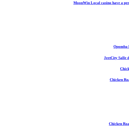
MoonWin Local casino have a pers
Opomba l
JeetCity Salle 
Chick
Chicken Roa
Chicken Ro