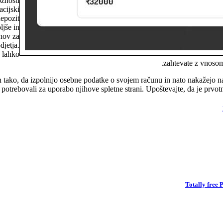
žnosti
acijski
depozit
ljše in
nov za
djetja.
 lahko
zahtevate z vnoso
tako, da izpolnijo osebne podatke o svojem računu in nato nakažejo n
ste potrebovali za uporabo njihove spletne strani. Upoštevajte, da je prv
Totally free