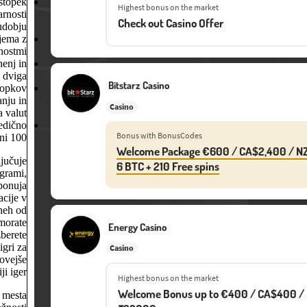
stopek
arnosti
udobju.
ujema z
ostmi.
nenj in
 dviga.
stopkov
anju in
 valut.
ledično
 100 €.
jučuje
igrami,
 ponuja
acije v
dneh od
 morate
zberete
igri za
novejše
i iger.
a mesta