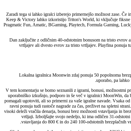
Zaradi tega si lahko igralci izberejo primernejšo možnost zase. Če 
Keep & Victory lahko izkoristijo Triton's World, ki vključuje fiksne
Pragmatic Fun, Amatic, BGaming, Playtech, Formula Gaming, Lucky
Dan zaključite z odličnim 40-odstotnim bonusom na tristo evrov ali
vrtljajev ali dvesto evrov za tristo vrtljajev. Playfina pon
Lokalna igralnica Moonwin zdaj ponuja 50 popolnoma brezplačni
uporabo, pa lahko 
V tem komentarju se bomo seznanili z igrami, bonusi, možnostmi pro
uporabniško izkušnjo, podporo in še več v igralnici MoonWin, da 
pomagali ugotoviti, ali so primerni za vaše igralne navade. Vsaka o
ravni ponuja tudi rastoče nagrade za čas, preživet na spletni strani
visoki deleži vračila denarja, bonusi brez možnosti vstavljanja in bre
vrtljaji. Izboljšajte svojo nedeljo, ki ima odličen 31-odstotn
vstavljanja do 800 € in do 240 100-odstotnih brezplačnih vrt