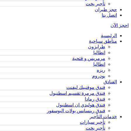
تأجير يخت
حجز طيران
اتصل بنا
احجز الآن
الرئيسية
مناطق سياحية
طرابزون
انطاليا
مرمريس و فتحية
انطاليا
ريزه
بودروم
الفنادق
فندق موفنبيك ليفنت
فندق مرمرة تقسيم اسطنبول
فندق رمادا
فندق هوليدي ان اسطنبول
فندق رينسانس بولات البوسفور
خدمات التأجير
تأجير سيارات
تأجير يخت