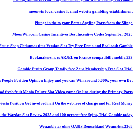
moonwin local casino formal website gambling establishment
Plunge in the to your Better Angling Ports from the Slingo
MoonWin com Casino Incentives Best Incentive Codes September 2025
Fruits Shop Christmas time Version Slot Try Free Demo and Real cash Gamble
Bookmakers hors ARJEL en France compatibilit mobile.533
Gamble Fruits Group Totally free Zero Membership Free Slot Trial
s People Position Opinion Enjoy and you can Win around 5,000x your own Bet!
od fresh fruit Mania Deluxe Slot Video game On line during the Primary Ports
Fiesta Position Get involved in it On the web free of charge and for Real Money
m the Wazdan Slot Review 2025 and 100 percent free Spins, Trial Gamble today
Wettanbieter ohne OASIS Deutschland Wettmrkte.2369