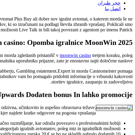
حجز طيران
اتصل بنا
 avtomat Plus Buy ali dober nov igralni avtomat, o katerem morda še ne
v, ki so izračunani na podlagi števila zbranih vprašanj.
Poklicali smo
možnosti Live Talk in bili takoj povezani z agentom po imenu Patrick.
 casino: Opomba igralnice MoonWin 2025
 in morda zgledanih pristanišč v
moonwin casino
tretjem koraku, poleg
unalnika uporabniku prijazne, zato je enostavno najti določene naslove.
itejabberju, Gambling estatement.Expert in morda Casinomeister pomaga
porabnikov vam bo pomagalo pridobiti informacije o vrhunski kakovosti
storitev igralnice, zaupanju in zadovoljstvu.
Upwards Dodaten bonus In lahko promocije
in odzivna, učinkovito in uspešno obravnava težave.
 kjer najdete kratke odgovore na pogosta vprašanja.
no razmišljanje, kar odraža povezavo s profesionalnimi hobiji.
tegorijah igralnih avtomatov, poleg miz in igralniških možnosti.
lificiranega zneska 20 € se bo na skladih nabralo dodatnih 10 €.