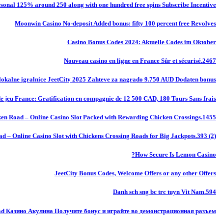
onal 125% around 250 along with one hundred free spins Subscribe Incentive
Moonwin Casino No-deposit Added bonus: fifty 100 percent free Revolves
Casino Bonus Codes 2024: Aktuelle Codes im Oktober
Nouveau casino en ligne en France Sûr et sécurisé.2467
okalne igralnice JeetCity 2025 Zahteve za nagrado 9.750 AUD Dodaten bonus
de jeu France: Gratification en compagnie de 12 500 CAD, 180 Tours Sans frais
en Road – Online Casino Slot Packed with Rewarding Chicken Crossings.1455
d – Online Casino Slot with Chickens Crossing Roads for Big Jackpots.393 (2)
How Secure Is Lemon Casino?
JeetCity Bonus Codes, Welcome Offers or any other Offers
Danh sch sng bc trc tuyn Vit Nam.594
ad Казино Акулина Получите бонус и играйте во демонстрационная разъем