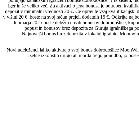
ponujajo kanadskim igralcem bonuse dobrodošlice, VIP sistem, mo
iger in še veliko več. Za aktivacijo tega bonusa je potreben kvalifik
depozit v minimalni vrednosti 20 €. Če opravite vsaj kvalifikacijski 
v višini 20 €, boste na svoj račun prejeli dodatnih 15 €. Odkrijte najbo
februarja 2025 boste deležni novih bonusov dobrodošlice, kupo
popust in bonusov brez depozita za Guruja igralniškega po
Najnovejši bonus brez depozita v lokalni igralnici Moonwin
Novi udeleženci lahko aktivirajo svoj bonus dobrodošlice MoonWin 
želite izkoristiti drugo ali morda tretjo ponudbo, jo bo