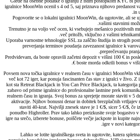
Glede na osebne podatke o igranju z istim postopkom KYC bi po
igralnice MoonWin ocenil s 4 od 5, saj priznava njihovo predanost v
in 
Pogovorite se o lokalni igralnici MoonWin, da ugotovite, ali se 
vašimi stavnimi možn
Trenutno je na voljo več ocen, ki vsebujejo mešanico pozitivnih m
več pritožb, vključno z vašimi tehnikami
Uporaba varnostne tehnologije SSL za zaščito študija in strogih po
preverjanja terminov poudarja zavezanost igralnice k varov
preprečevanju pranja
Predvidevam, da boste opravili začetni depozit v višini 100 € in pos
boste morda odkrili bonus v višini
Povsem nova točka igralnice v realnem času v igralnici MoonWin vkl
več kot 72 iger, kar ponuja fascinanten čas stav z igralci v živo. Z 
kot sta Retreat Blackjack in You Can Price Blackjack, ta kategorija
zabavo od pristne igralnice do profesionalne lastnine prek komunik
realnem času in igranja. Svoj bonus za sprejetje morate staviti v 5 
aktivacije. Njihov bonusni denar in dobitek brezplačnih vrtljajev
staviti 40-krat. Najvišji znesek stave je 1 €/$, sicer 5 €/$, če i
ponudbo Highroller. Prav tako lahko preizkusite svoje bogastvo v 
igre na srečo, izberete bonuse, poiščete večje jackpote in kupite naj
igre v novi kategorij
Lahko se lotite igralniškega sveta in ugotovite, katera spletn