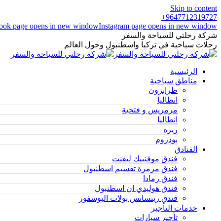
Skip to content
9647712319727+
ook page opens in new window
Instagram page opens in new window
شركة رحلتي للسياحة والسفر
رحلات سياحية في تركيا واسطنبول وحول العالم
الرئيسية
مناطق سياحية
طرابزون
انطاليا
مرمريس و فتحية
انطاليا
ريزه
بودروم
الفنادق
فندق موفنبيك ليفنت
فندق مرمرة تقسيم اسطنبول
فندق رمادا
فندق هوليدي ان اسطنبول
فندق رينسانس بولات البوسفور
خدمات التأجير
تأجير سيارات