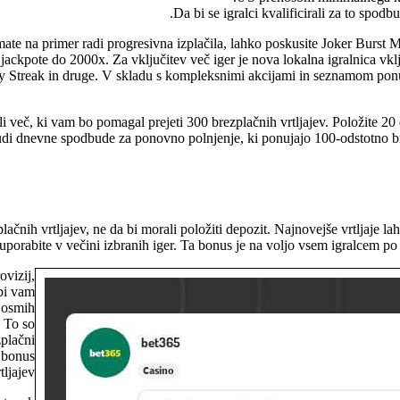
Da bi se igralci kvalificirali za to spod
imate na primer radi progresivna izplačila, lahko poskusite Joker Burst 
 jackpote do 2000x. Za vključitev več iger je nova lokalna igralnica vkl
 Streak in druge. V skladu s kompleksnimi akcijami in seznamom pon
 več, ki vam bo pomagal prejeti 300 brezplačnih vrtljajev. Položite 20 e
uja tudi dnevne spodbude za ponovno polnjenje, ki ponujajo 100-odstotno 
h vrtljajev, ne da bi morali položiti depozit. Najnovejše vrtljaje lahko
uporabite v večini izbranih iger. Ta bonus je na voljo vsem igralcem po
vizij,
bi vam
d osmih
. To so
zplačni
i bonus
ljajev.