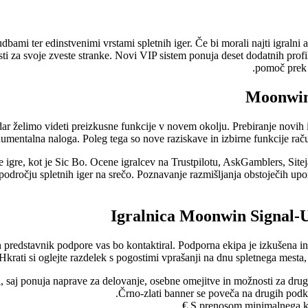
bami ter edinstvenimi vrstami spletnih iger. Če bi morali najti igralni
za svoje zveste stranke. Novi VIP sistem ponuja deset dodatnih profilo
pomoč prek 
Moonwin
dar želimo videti preizkusne funkcije v novem okolju. Prebiranje novih
onumentalna naloga. Poleg tega so nove raziskave in izbirne funkcije rač
etne igre, kot je Sic Bo. Ocene igralcev na Trustpilotu, AskGamblers, S
 področju spletnih iger na srečo. Poznavanje razmišljanja obstoječih u
Igralnica Moonwin Signal-
 in predstavnik podpore vas bo kontaktiral. Podporna ekipa je izkušena 
Hkrati si oglejte razdelek s pogostimi vprašanji na dnu spletnega mesta,
aj ponuja naprave za delovanje, osebne omejitve in možnosti za drugač
Črno-zlati banner se poveča na drugih podka
S prenosom minimalnega kva