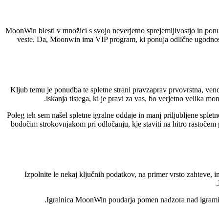
MoonWin blesti v množici s svojo neverjetno sprejemljivostjo in ponud
veste. Da, Moonwin ima VIP program, ki ponuja odlične ugodnosti 
Kljub temu je ponudba te spletne strani pravzaprav prvovrstna, ven
iskanja tistega, ki je pravi za vas, bo verjetno velika m
Poleg teh sem našel spletne igralne oddaje in manj priljubljene spl
bodočim strokovnjakom pri odločanju, kje staviti na hitro rastočem
Izpolnite le nekaj ključnih podatkov, na primer vrsto zahteve,
Igralnica MoonWin poudarja pomen nadzora nad igrami, s