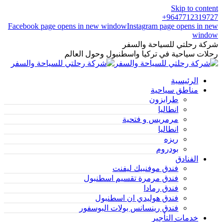
Skip to content
9647712319727+
Facebook page opens in new window
Instagram page opens in new
window
شركة رحلتي للسياحة والسفر
رحلات سياحية في تركيا واسطنبول وحول العالم
الرئيسية
مناطق سياحية
طرابزون
انطاليا
مرمريس و فتحية
انطاليا
ريزه
بودروم
الفنادق
فندق موفنبيك ليفنت
فندق مرمرة تقسيم اسطنبول
فندق رمادا
فندق هوليدي ان اسطنبول
فندق رينسانس بولات البوسفور
خدمات التأجير