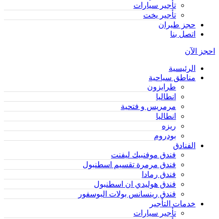
تأجير سيارات
تأجير يخت
حجز طيران
اتصل بنا
احجز الآن
الرئيسية
مناطق سياحية
طرابزون
انطاليا
مرمريس و فتحية
انطاليا
ريزه
بودروم
الفنادق
فندق موفنبيك ليفنت
فندق مرمرة تقسيم اسطنبول
فندق رمادا
فندق هوليدي ان اسطنبول
فندق رينسانس بولات البوسفور
خدمات التأجير
تأجير سيارات