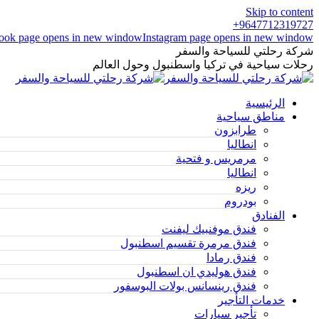
Skip to content
9647712319727+
ook page opens in new window
Instagram page opens in new window
شركة رحلتي للسياحة والسفر
رحلات سياحية في تركيا واسطنبول وحول العالم
الرئيسية
مناطق سياحية
طرابزون
انطاليا
مرمريس و فتحية
انطاليا
ريزه
بودروم
الفنادق
فندق موفنبيك ليفنت
فندق مرمرة تقسيم اسطنبول
فندق رمادا
فندق هوليدي ان اسطنبول
فندق رينسانس بولات البوسفور
خدمات التأجير
تأجير سيارات