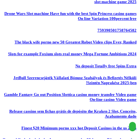
slot machine game 2025
Drone Wars Slot machine Have fun with the best Spin Princess casino games
On line Variation 100percent free
759390501758764582
The black wife porno new 50 Greatest Robot Video clips Ever, Ranked
Slots for example Foxium slots real money Mega Fortune Ambitions 2024
No deposit Totally free Spins Extra
JetBull Szerencsejáték Vállalati Bónusz Szabályok és Befizetés Nélküli
Szintén Naprakész 2025-ben!
Gamble Fantasy Go out Position Slottica casino money transfer Video game
On-line casino Video game
Release cassino sem fichas grátis de depósito the Kraken 2 Slot, Conceito,
Acabamento dado
Finest $20 Minimum porno xxx hot Deposit Casinos in the us 2025