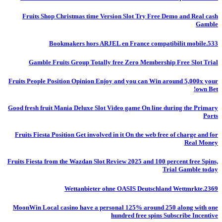
Fruits Shop Christmas time Version Slot Try Free Demo and Real cash
Gamble
Bookmakers hors ARJEL en France compatibilit mobile.533
Gamble Fruits Group Totally free Zero Membership Free Slot Trial
Fruits People Position Opinion Enjoy and you can Win around 5,000x your
own Bet!
Good fresh fruit Mania Deluxe Slot Video game On line during the Primary
Ports
Fruits Fiesta Position Get involved in it On the web free of charge and for
Real Money
Fruits Fiesta from the Wazdan Slot Review 2025 and 100 percent free Spins,
Trial Gamble today
Wettanbieter ohne OASIS Deutschland Wettmrkte.2369
MoonWin Local casino have a personal 125% around 250 along with one
hundred free spins Subscribe Incentive