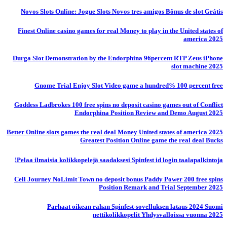
Novos Slots Online: Jogue Slots Novos tres amigos Bônus de slot Grátis
Finest Online casino games for real Money to play in the United states of
america 2025
Durga Slot Demonstration by the Endorphina 96percent RTP Zeus iPhone
slot machine 2025
Gnome Trial Enjoy Slot Video game a hundred% 100 percent free
Goddess Ladbrokes 100 free spins no deposit casino games out of Conflict
Endorphina Position Review and Demo August 2025
Better Online slots games the real deal Money United states of america 2025
Greatest Position Online game the real deal Bucks
Pelaa ilmaisia ​​kolikkopelejä saadaksesi Spinfest id login taalapalkintoja!
Cell Journey NoLimit Town no deposit bonus Paddy Power 200 free spins
Position Remark and Trial September 2025
Parhaat oikean rahan Spinfest-sovelluksen lataus 2024 Suomi
nettikolikkopelit Yhdysvalloissa vuonna 2025