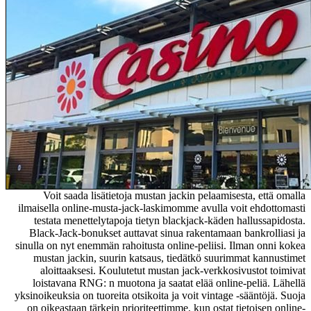
Voit saada lisätietoja mustan jackin pelaamisesta, että omalla
ilmaisella online-musta-jack-laskimomme avulla voit ehdottomasti
testata menettelytapoja tietyn blackjack-käden hallussapidosta.
Black-Jack-bonukset auttavat sinua rakentamaan bankrolliasi ja
sinulla on nyt enemmän rahoitusta online-peliisi. Ilman onni kokea
mustan jackin, suurin katsaus, tiedätkö suurimmat kannustimet
aloittaaksesi. Koulutetut mustan jack-verkkosivustot toimivat
loistavana RNG: n muotona ja saatat elää online-peliä. Lähellä
yksinoikeuksia on tuoreita otsikoita ja voit vintage -sääntöjä. Suoja
on oikeastaan ​​tärkein prioriteettimme, kun ostat tietoisen online-