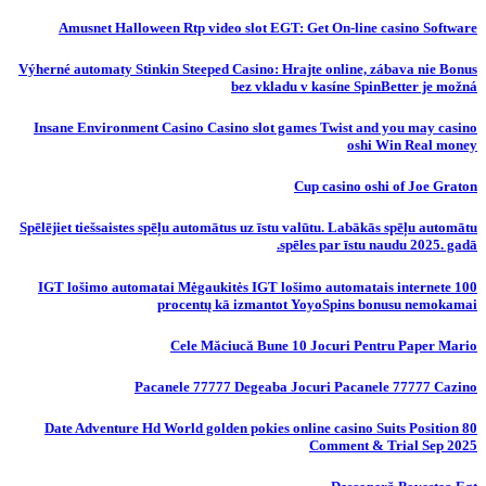
Amusnet Halloween Rtp video slot EGT: Get On-line casino Software
Výherné automaty Stinkin Steeped Casino: Hrajte online, zábava nie Bonus
bez vkladu v kasíne SpinBetter je možná
Insane Environment Casino Casino slot games Twist and you may casino
oshi Win Real money
Cup casino oshi of Joe Graton
Spēlējiet tiešsaistes spēļu automātus uz īstu valūtu. Labākās spēļu automātu
spēles par īstu naudu 2025. gadā.
IGT lošimo automatai Mėgaukitės IGT lošimo automatais internete 100
procentų kā izmantot YoyoSpins bonusu nemokamai
Cele Măciucă Bune 10 Jocuri Pentru Paper Mario
Pacanele 77777 Degeaba Jocuri Pacanele 77777 Cazino
80 Date Adventure Hd World golden pokies online casino Suits Position
Comment & Trial Sep 2025