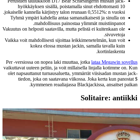
Perustuen taulukkoon D17 Bear Schlesingerin mustan jack-
hyökkäyksen sisällä, poistamalla sinut ehdottomasti 10
jokaiselle kannella kärjistyy talon reunaan 0,5512%: n vuoksi.
Tyhmä ympäri kahdella antaa samanaikaisesti ja sinulla on
mahdollisuus painostaa ylimmät muistiinpanot.
Vakuutus on helposti saatavilla, mutta pelistä ei kuitenkaan ole
sivuvetoja.
Vaikka voit mahdollisesti sijoittaa leikkimenetelmän, kun voit
kokea elossa mustan jackin, samalla tavalla kuin
kortinlaskenta.
Per -versiossa on nopea laki muuttaa, jotka
lataa Megawin sovellus
vaikuttavat uuteen peliin, ja voit millaisella linjalla kotimme on. Kun
olet napsauttanut turnausaluetta, ymmärrät viisisadan mustan jack-
tiedon, joka on saatavana viikossa. Joka kerta kun panostat $
kymmenen reaaliajassa Blackjackissa, ansaitset paikan.
Solitaire: antiikki