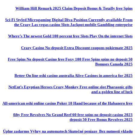
William Hill Remark 2025 Claim Deposit Bonus & Totally free Spins
Sci-Fi Styled Microgaming Digital Diva Position Currently available From
the Crazy Las vegas casino Slots Jackpot mobile Gambling enterprise
Where’s The newest Gold 100 percent free Slots Play On the internet Slots
Crazy Casino No-deposit Extra Discount coupons pokiemate 2025
50 Free Spins No deposit Casino free Foxy 100 Free Spins spins no deposit
Bonuses Canada 2025
Better On line oshi casino australia Alive Casinos in america for 2025
NetEnt’s Egyptian Heroes Crazy Monkey Free online slot Pharaonic gifts
and a golden line of luck
All-american oshi online casino Poker 10 Hand because of the Habanero free
fifty Free Revolves No Grand Reef 60 free spins no deposit casino 2023
deposit 50 Free Bonus Revolves 2025
Úplne zadarmo Výhry na automatoch Skutočné peniaze ️ Bez nutnosti vkladu