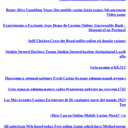
Better Alive Gambling Vegas Slot mobile casino login games Advancement
Video game
Experimente o Excitante Jogo Demo do Cassino Online: Uncrossable Rush –
Disponível no Portugal
Spill Chicken Cross the Road-spillet online på danske casinos
Stinkin Steeped Harbors Tasuta Stinkin Steeped kasiino slotimängud Laadi
alla
1win казино и БК.512
Праздник в личный кабинет Fresh Casino больше официальный журнал
1win зеркало официального сайта букмекера рабочее на сегодня.1742
Los Más grandes Casinos En internet de De cualquier parte del mundo 2025
Top
How Can an Online Mobile Casino Work? </p>
All-american Web based poker Free online Game which have Method porno