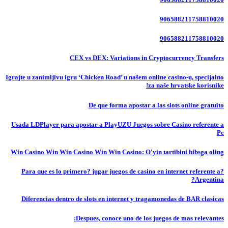
906588211758810020
906588211758810020
CEX vs DEX: Variations in Cryptocurrency Transfers
Igrajte u zanimljivu igru ‘Chicken Road’ u našem online casino-u, specijalno
za naše hrvatske korisnike!
De que forma apostar a las slots online gratuito
Usada LDPlayer para apostar a PlayUZU Juegos sobre Casino referente a
Pc
Win Casino Win Win Casino Win Win Casino: O'yin tartibini hibsga oling
?Para que es lo primero? jugar juegos de casino en internet referente a
Argentina?
Diferencias dentro de slots en internet y tragamonedas de BAR clasicas
Despues, conoce uno de los juegos de mas relevantes: