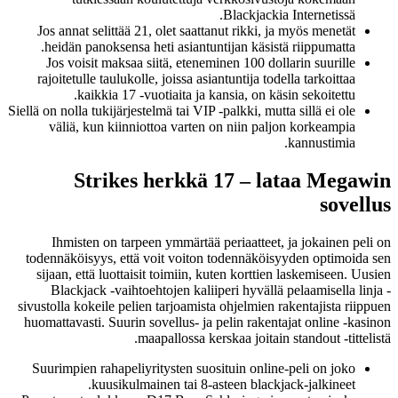
Blackjackia Internetissä.
Jos annat selittää 21, olet saattanut rikki, ja myös menetät
heidän panoksensa heti asiantuntijan käsistä riippumatta.
Jos voisit maksaa siitä, eteneminen 100 dollarin suurille
rajoitetulle taulukolle, joissa asiantuntija todella tarkoittaa
kaikkia 17 -vuotiaita ja kansia, on käsin sekoitettu.
Siellä on nolla tukijärjestelmä tai VIP -palkki, mutta sillä ei ole
väliä, kun kiinniottoa varten on niin paljon korkeampia
kannustimia.
Strikes herkkä 17 – lataa Megawin
sovellus
Ihmisten on tarpeen ymmärtää periaatteet, ja jokainen peli on
todennäköisyys, että voit voiton todennäköisyyden optimoida sen
sijaan, että luottaisit toimiin, kuten korttien laskemiseen. Uusien
Blackjack -vaihtoehtojen kaliiperi hyvällä pelaamisella linja -
sivustolla kokeile pelien tarjoamista ohjelmien rakentajista riippuen
huomattavasti. Suurin sovellus- ja pelin rakentajat online -kasinon
maapallossa kerskaa joitain standout -tittelistä.
Suurimpien rahapeliyritysten suosituin online-peli on joko
kuusikulmainen tai 8-asteen blackjack-jalkineet.