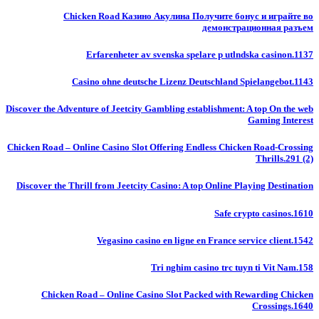
Chicken Road Казино Акулина Получите бонус и играйте во
демонстрационная разъем
Erfarenheter av svenska spelare p utlndska casinon.1137
Casino ohne deutsche Lizenz Deutschland Spielangebot.1143
Discover the Adventure of Jeetcity Gambling establishment: A top On the web
Gaming Interest
Chicken Road – Online Casino Slot Offering Endless Chicken Road-Crossing
Thrills.291 (2)
Discover the Thrill from Jeetcity Casino: A top Online Playing Destination
Safe crypto casinos.1610
Vegasino casino en ligne en France service client.1542
Tri nghim casino trc tuyn ti Vit Nam.158
Chicken Road – Online Casino Slot Packed with Rewarding Chicken
Crossings.1640