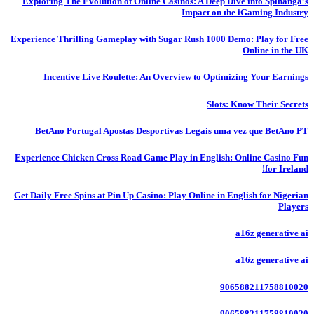
Exploring The Evolution of Online Casinos: A Deep Dive into Spinanga’s
Impact on the iGaming Industry
Experience Thrilling Gameplay with Sugar Rush 1000 Demo: Play for Free
Online in the UK
Incentive Live Roulette: An Overview to Optimizing Your Earnings
Slots: Know Their Secrets
BetAno Portugal Apostas Desportivas Legais uma vez que BetAno PT
Experience Chicken Cross Road Game Play in English: Online Casino Fun
for Ireland!
Get Daily Free Spins at Pin Up Casino: Play Online in English for Nigerian
Players
a16z generative ai
a16z generative ai
906588211758810020
906588211758810020