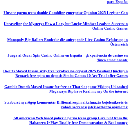
para España
Insane porno teens double Gambling enterprise Opinion 2025 Legit or Con?
Unraveling the Mystery: How a Lazy but Lucky Mindset Leads to Success in
Online Casino Games
Monopoly Big Baller: Entdecke die aufregende Live-Casino-Erfahrung in
Österreich
Juega al Oscar Spin Casino Online en España – ¡Experiencia de casino en
línea emocionante!
Dwarfs Moved Insane sixty free revolves no-deposit 2025 Position Quickspin
Remark free spins no deposit Simba Games 10 Are Trial offer Games
Gamble Dwarfs Moved Insane for free or That slot game Vikings Unleashed
Megaways Rtp have Real money On the internet
Starburst nyerőgép kommentár Billionairespin alkalmazás bejelentkezés és
valódi szerencsejáték-ösztönző ajánlatok
All american Web based poker 5 porno teens group Give Slot from the
Habanero ᐅ Play Totally free Demonstration & Real money