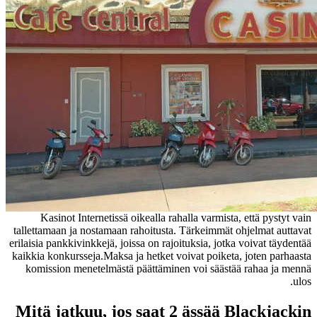
Kasinot Internetissä oikealla rahalla varmista, että pystyt vain
tallettamaan ja nostamaan rahoitusta. Tärkeimmät ohjelmat auttavat
erilaisia ​​pankkivinkkejä, joissa on rajoituksia, jotka voivat täydentää
kaikkia konkursseja.Maksa ja hetket voivat poiketa, joten parhaasta
komission menetelmästä päättäminen voi säästää rahaa ja mennä
ulos.
Mitä jatkuu, jos saat 2 ässää Blackjackin