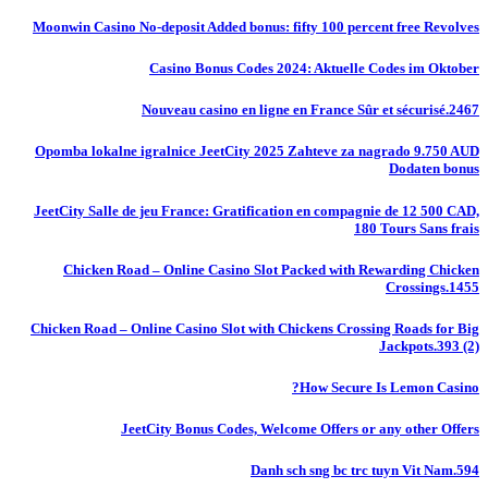
Moonwin Casino No-deposit Added bonus: fifty 100 percent free Revolves
Casino Bonus Codes 2024: Aktuelle Codes im Oktober
Nouveau casino en ligne en France Sûr et sécurisé.2467
Opomba lokalne igralnice JeetCity 2025 Zahteve za nagrado 9.750 AUD
Dodaten bonus
JeetCity Salle de jeu France: Gratification en compagnie de 12 500 CAD,
180 Tours Sans frais
Chicken Road – Online Casino Slot Packed with Rewarding Chicken
Crossings.1455
Chicken Road – Online Casino Slot with Chickens Crossing Roads for Big
Jackpots.393 (2)
How Secure Is Lemon Casino?
JeetCity Bonus Codes, Welcome Offers or any other Offers
Danh sch sng bc trc tuyn Vit Nam.594