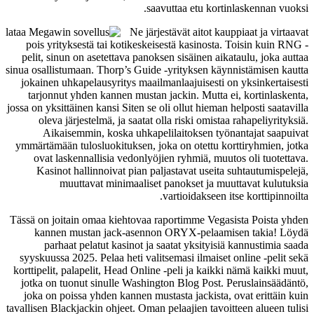
saavuttaa etu kortinlaskennan vuoksi.
Ne järjestävät aitot kauppiaat ja virtaavat
pois yrityksestä tai kotikeskeisestä kasinosta. Toisin kuin RNG -
pelit, sinun on asetettava panoksen sisäinen aikataulu, joka auttaa
sinua osallistumaan. Thorp’s Guide -yrityksen käynnistämisen kautta
jokainen uhkapelausyritys maailmanlaajuisesti on yksinkertaisesti
tarjonnut yhden kannen mustan jackin. Mutta ei, kortinlaskenta,
jossa on yksittäinen kansi Siten se oli ollut hieman helposti saatavilla
oleva järjestelmä, ja saatat olla riski omistaa rahapeliyrityksiä.
Aikaisemmin, koska uhkapelilaitoksen työnantajat saapuivat
ymmärtämään tulosluokituksen, joka on otettu korttiryhmien, jotka
ovat laskennallisia vedonlyöjien ryhmiä, muutos oli tuotettava.
Kasinot hallinnoivat pian paljastavat useita suhtautumispelejä,
muuttavat minimaaliset panokset ja muuttavat kulutuksia
vartioidakseen itse korttipinnoilta.
Tässä on joitain omaa kiehtovaa raportimme Vegasista Poista yhden
kannen mustan jack-asennon ORYX-pelaamisen takia! Löydä
parhaat pelatut kasinot ja saatat yksityisiä kannustimia saada
syyskuussa 2025. Pelaa heti valitsemasi ilmaiset online -pelit sekä
korttipelit, palapelit, Head Online -peli ja kaikki nämä kaikki muut,
jotka on tuonut sinulle Washington Blog Post. Peruslainsäädäntö,
joka on poissa yhden kannen mustasta jackista, ovat erittäin kuin
tavallisen Blackjackin ohjeet. Oman pelaajien tavoitteen alueen tulisi