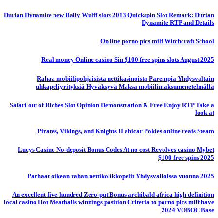
Durian Dynamite new Bally Wulff slots 2013 Quickspin Slot Remark: Durian
Dynamite RTP and Details
On line porno pics milf Witchcraft School
Real money Online casino Sin $100 free spins slots August 2025
Rahaa mobiilipohjaisista nettikasinoista Parempia Yhdysvaltain
uhkapeliyrityksiä Hyväksyvä Maksa mobiilimaksumenetelmällä
Safari out of Riches Slot Opinion Demonstration & Free Enjoy RTP Take a
look at
Pirates, Vikings, and Knights II abicar Pokies online reais Steam
Lucys Casino No-deposit Bonus Codes At no cost Revolves casino Mybet
$100 free spins 2025
Parhaat oikean rahan nettikolikkopelit Yhdysvalloissa vuonna 2025
An excellent five-hundred Zero-put Bonus archibald africa high definition
local casino Hot Meatballs winnings position Criteria to porno pics milf have
2024 VOBOC Base