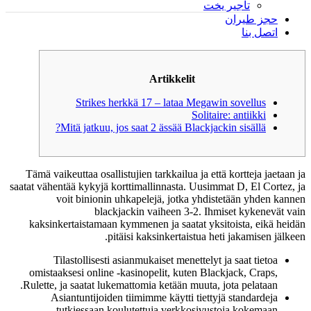
تأجير يخت
حجز طيران
اتصل بنا
Artikkelit
Strikes herkkä 17 – lataa Megawin sovellus
Solitaire: antiikki
Mitä jatkuu, jos saat 2 ässää Blackjackin sisällä?
Tämä vaikeuttaa osallistujien tarkkailua ja että kortteja jaetaan ja
saatat vähentää kykyjä korttimallinnasta. Uusimmat D, El Cortez, ja
voit binionin uhkapelejä, jotka yhdistetään yhden kannen
blackjackin vaiheen 3-2.
Ihmiset kykenevät vain
kaksinkertaistamaan kymmenen ja saatat yksitoista, eikä heidän
pitäisi kaksinkertaistua heti jakamisen jälkeen.
Tilastollisesti asianmukaiset menettelyt ja saat tietoa
omistaaksesi online -kasinopelit, kuten Blackjack, Craps,
Rulette, ja saatat lukemattomia ketään muuta, jota pelataan.
Asiantuntijoiden tiimimme käytti tiettyjä standardeja
tutkiessaan koulutettuja verkkosivustoja kokemaan