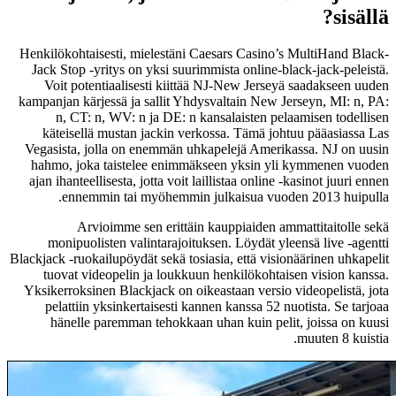
sisällä?
Henkilökohtaisesti, mielestäni Caesars Casino’s MultiHand Black-
Jack Stop -yritys on yksi suurimmista online-black-jack-peleistä.
Voit potentiaalisesti kiittää NJ-New Jerseyä saadakseen uuden
kampanjan kärjessä ja sallit Yhdysvaltain New Jerseyn, MI: n, PA:
n, CT: n, WV: n ja DE: n kansalaisten pelaamisen todellisen
käteisellä mustan jackin verkossa. Tämä johtuu pääasiassa Las
Vegasista, jolla on enemmän uhkapelejä Amerikassa. NJ on uusin
hahmo, joka taistelee enimmäkseen yksin yli kymmenen vuoden
ajan ihanteellisesta, jotta voit laillistaa online -kasinot juuri ennen
ennemmin tai myöhemmin julkaisua vuoden 2013 huipulla.
Arvioimme sen erittäin kauppiaiden ammattitaitolle sekä
monipuolisten valintarajoituksen. Löydät yleensä live -agentti
Blackjack -ruokailupöydät sekä tosiasia, että visionäärinen uhkapelit
tuovat videopelin ja loukkuun henkilökohtaisen vision kanssa.
Yksikerroksinen Blackjack on oikeastaan ​​versio videopelistä, jota
pelattiin yksinkertaisesti kannen kanssa 52 nuotista. Se tarjoaa
hänelle paremman tehokkaan uhan kuin pelit, joissa on kuusi
muuten 8 kuistia.