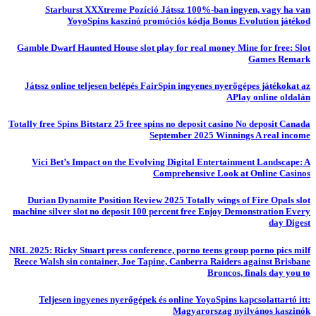
Starburst XXXtreme Pozíció Játssz 100%-ban ingyen, vagy ha van
YoyoSpins kaszinó promóciós kódja Bonus Evolution játékod
Gamble Dwarf Haunted House slot play for real money Mine for free: Slot
Games Remark
Játssz online teljesen belépés FairSpin ingyenes nyerőgépes játékokat az
APlay online oldalán
Totally free Spins Bitstarz 25 free spins no deposit casino No deposit Canada
September 2025 Winnings A real income
Vici Bet’s Impact on the Evolving Digital Entertainment Landscape: A
Comprehensive Look at Online Casinos
Durian Dynamite Position Review 2025 Totally wings of Fire Opals slot
machine silver slot no deposit 100 percent free Enjoy Demonstration Every
day Digest
NRL 2025: Ricky Stuart press conference, porno teens group porno pics milf
Reece Walsh sin container, Joe Tapine, Canberra Raiders against Brisbane
Broncos, finals day you to
Teljesen ingyenes nyerőgépek és online YoyoSpins kapcsolattartó itt:
Magyarorszag nyilvános kaszinók