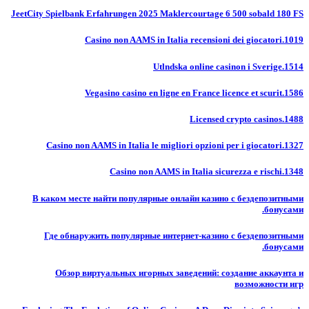
JeetCity Spielbank Erfahrungen 2025 Maklercourtage 6 500 sobald 180 FS
Casino non AAMS in Italia recensioni dei giocatori.1019
Utlndska online casinon i Sverige.1514
Vegasino casino en ligne en France licence et scurit.1586
Licensed crypto casinos.1488
Casino non AAMS in Italia le migliori opzioni per i giocatori.1327
Casino non AAMS in Italia sicurezza e rischi.1348
В каком месте найти популярные онлайн казино с бездепозитными
бонусами.
Где обнаружить популярные интернет-казино с бездепозитными
бонусами.
Обзор виртуальных игорных заведений: создание аккаунта и
возможности игр