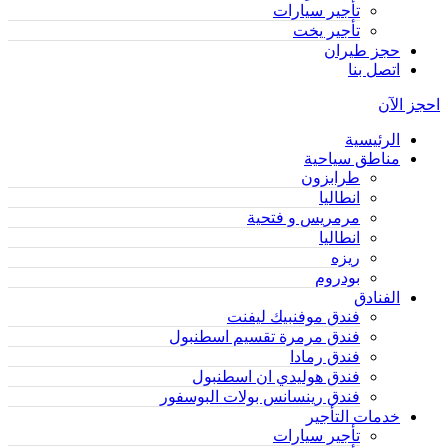
تأجير سيارات
تأجير يخت
حجز طيران
اتصل بنا
احجز الآن
الرئيسية
مناطق سياحية
طرابزون
انطاليا
مرمريس و فتحية
انطاليا
ريزه
بودروم
الفنادق
فندق موفنبيك ليفنت
فندق مرمرة تقسيم اسطنبول
فندق رمادا
فندق هوليدي ان اسطنبول
فندق رينسانس بولات البوسفور
خدمات التأجير
تأجير سيارات