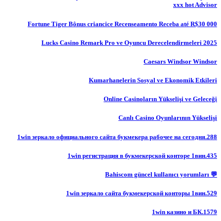
xxx hot Advisor
Fortune Tiger Bônus criancice Recenseamento Receba até R$30 000
Lucks Casino Remark Pro ve Oyuncu Derecelendirmeleri 2025
Caesars Windsor Windsor
Kumarhanelerin Sosyal ve Ekonomik Etkileri
Online Casinoların Yükselişi ve Geleceği
Canlı Casino Oyunlarının Yükselişi
1win зеркало официального сайта букмекера рабочее на сегодня.288
1win регистрация в букмекерской конторе 1вин.435
💬 Bahiscom güncel kullanıcı yorumları
1win зеркало сайта букмекерской конторы 1вин.529
1win казино и БК.1579