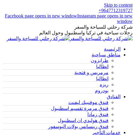
Skip to content
9647712319727+
Facebook page opens in new window
Instagram page opens in new
window
شركة رحلتي للسياحة والسفر
رحلات سياحية في تركيا واسطنبول وحول العالم
الرئيسية
مناطق سياحية
طرابزون
انطاليا
مرمريس و فتحية
انطاليا
ريزه
بودروم
الفنادق
فندق موفنبيك ليفنت
فندق مرمرة تقسيم اسطنبول
فندق رمادا
فندق هوليدي ان اسطنبول
فندق رينسانس بولات البوسفور
خدمات التأجير