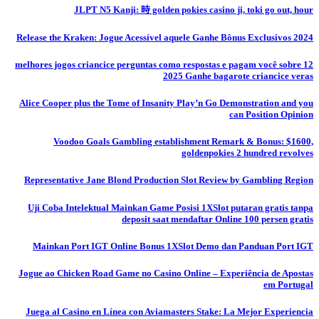
JLPT N5 Kanji: 時 golden pokies casino ji, toki go out, hour
Release the Kraken: Jogue Acessível aquele Ganhe Bônus Exclusivos 2024
12 melhores jogos criancice perguntas como respostas e pagam você sobre
2025 Ganhe bagarote criancice veras
Alice Cooper plus the Tome of Insanity Play’n Go Demonstration and you
can Position Opinion
Voodoo Goals Gambling establishment Remark & Bonus: $1600,
goldenpokies 2 hundred revolves
Representative Jane Blond Production Slot Review by Gambling Region
Uji Coba Intelektual Mainkan Game Posisi 1XSlot putaran gratis tanpa
deposit saat mendaftar Online 100 persen gratis
Mainkan Port IGT Online Bonus 1XSlot Demo dan Panduan Port IGT
Jogue ao Chicken Road Game no Casino Online – Experiência de Apostas
em Portugal
Juega al Casino en Línea con Aviamasters Stake: La Mejor Experiencia