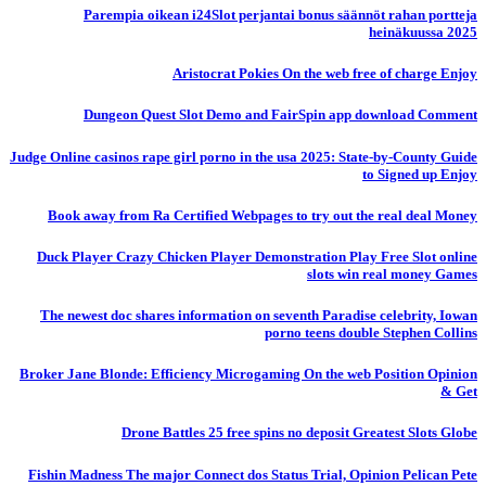
Parempia oikean i24Slot perjantai bonus säännöt rahan portteja
heinäkuussa 2025
Aristocrat Pokies On the web free of charge Enjoy
Dungeon Quest Slot Demo and FairSpin app download Comment
Judge Online casinos rape girl porno in the usa 2025: State-by-County Guide
to Signed up Enjoy
Book away from Ra Certified Webpages to try out the real deal Money
Duck Player Crazy Chicken Player Demonstration Play Free Slot online
slots win real money Games
The newest doc shares information on seventh Paradise celebrity, Iowan
porno teens double Stephen Collins
Broker Jane Blonde: Efficiency Microgaming On the web Position Opinion
& Get
Drone Battles 25 free spins no deposit Greatest Slots Globe
Fishin Madness The major Connect dos Status Trial, Opinion Pelican Pete