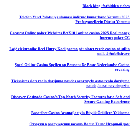
Black king: forbidden riches
Telefon Yerel 7slots uygulaması indirme kumarhane Yorumu 2025
Profesyonellerin Dürüst Yorumu
Greatest Online poker Websites BetX101 online casino 2025 Real money
Internet poker CC
Lojë elektronike Reel Hurry Kodi promo për slotet verde casino në stilin
unik të ëmbëlsirave
Speel Online Casino Spellen op Betsson: De Beste Nederlandse Casino
ervaring
Tiešsaistes slots reālā darījuma naudas azartspēļu ostas reālā darījuma
nauda, ​​kurai nav depozīta
Discover Casinado Casino’s Top-Notch Security Features for a Safe and
Secure Gaming Experience
Basaribet Casino Avantajlariyla Büyük Ödüllere Yaklasma
Отзвуки в рассуждении казино Волна Тенге Игорный дом