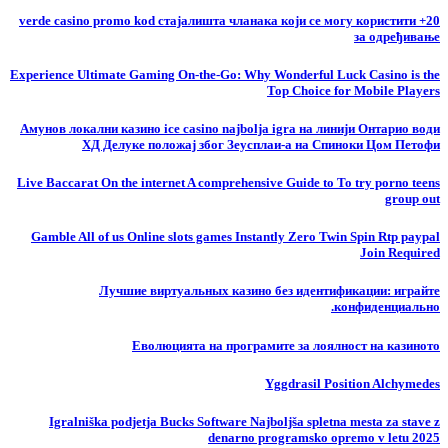
20+ verde casino promo kod стајалишта чланака који се могу користити
за одређивање
Experience Ultimate Gaming On-the-Go: Why Wonderful Luck Casino is the
Top Choice for Mobile Players
Амунов локални казино ice casino najbolja igra на линији Онтарио води
ХД Делуке положај због Зеусплаи-а на Спиноки Цом Петофи
Live Baccarat On the internet A comprehensive Guide to To try porno teens
group out
Gamble All of us Online slots games Instantly Zero Twin Spin Rtp paypal
Join Required
Лучшие виртуальных казино без идентификации: играйте
конфиденциально.
Еволюцията на програмите за лоялност на казиното
Yggdrasil Position Alchymedes
Igralniška podjetja Bucks Software Najboljša spletna mesta za stave z
denarno programsko opremo v letu 2025