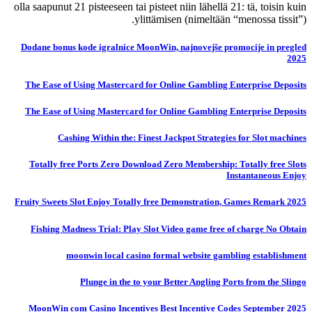
olla saapunut 21 pisteeseen tai pisteet niin lähellä 21: tä, toisin kuin
ylittämisen (nimeltään “menossa tissit”).
Dodane bonus kode igralnice MoonWin, najnovejše promocije in pregled
2025
The Ease of Using Mastercard for Online Gambling Enterprise Deposits
The Ease of Using Mastercard for Online Gambling Enterprise Deposits
Cashing Within the: Finest Jackpot Strategies for Slot machines
Totally free Ports Zero Download Zero Membership: Totally free Slots
Instantaneous Enjoy
Fruity Sweets Slot Enjoy Totally free Demonstration, Games Remark 2025
Fishing Madness Trial: Play Slot Video game free of charge No Obtain
moonwin local casino formal website gambling establishment
Plunge in the to your Better Angling Ports from the Slingo
MoonWin com Casino Incentives Best Incentive Codes September 2025