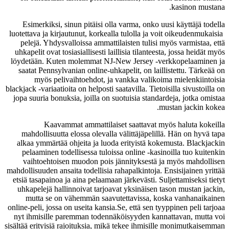
kasinon mustana.
Esimerkiksi, sinun pitäisi olla varma, onko uusi käyttäjä todella
luotettava ja kirjautunut, korkealla tulolla ja voit oikeudenmukaisia ​​
pelejä. Yhdysvalloissa ammattilaisten tulisi myös varmistaa, että
uhkapelit ovat tosiasiallisesti laillisia tilanteesta, jossa heidät myös
löydetään. Kuten molemmat NJ-New Jersey -verkkopelaaminen ja
saatat Pennsylvanian online-uhkapelit, on laillistettu. Tärkeää on
myös pelivaihtoehdot, ja vankka valikoima mielenkiintoisia
blackjack -variaatioita on helposti saatavilla. Tietoisilla sivustoilla on
jopa suuria bonuksia, joilla on suotuisia standardeja, jotka omistaa
mustan jackin kokea.
Kaavammat ammattilaiset saattavat myös haluta kokeilla
mahdollisuutta elossa olevalla välittäjäpelillä. Hän on hyvä tapa
alkaa ymmärtää ohjeita ja luoda erityistä kokemusta. Blackjackin
pelaaminen todellisessa tuloissa online -kasinoilla tuo kuitenkin
vaihtoehtoisen muodon pois jännityksestä ja myös mahdollisen
mahdollisuuden ansaita todellisia rahapalkintoja. Ensisijainen yrittää
etsiä tasapainoa ja aina pelaamaan järkevästi. Suljettamiseksi tietyt
uhkapelejä hallinnoivat tarjoavat yksinäisen tason mustan jackin,
mutta se on vähemmän saavutettavissa, koska vanhanaikainen
online-peli, jossa on useita kansia.Se, että sen tyyppinen peli tarjoaa
nyt ihmisille paremman todennäköisyyden kannattavan, mutta voi
sisältää erityisiä rajoituksia, mikä tekee ihmisille monimutkaisemman