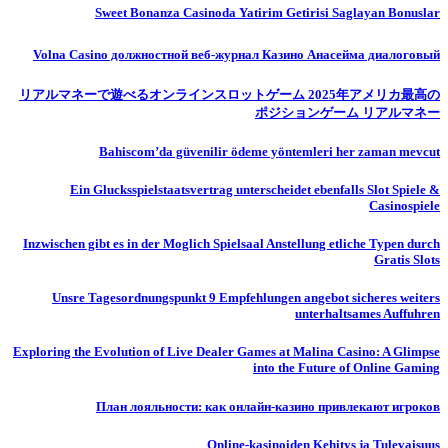
Sweet Bonanza Casinoda Yatirim Getirisi Saglayan Bonuslar
Volna Casino должностной веб-журнал Казино Анасейма диалоговый
リアルマネーで遊べるオンラインスロットゲーム 2025年アメリカ最高の
ポジションゲーム リアルマネー
Bahiscom’da güvenilir ödeme yöntemleri her zaman mevcut
Ein Glucksspielstaatsvertrag unterscheidet ebenfalls Slot Spiele &
Casinospiele
Inzwischen gibt es in der Moglich Spielsaal Anstellung etliche Typen durch
Gratis Slots
Unsre Tagesordnungspunkt 9 Empfehlungen angebot sicheres weiters
unterhaltsames Auffuhren
Exploring the Evolution of Live Dealer Games at Malina Casino: A Glimpse
into the Future of Online Gaming
План лояльности: как онлайн-казино привлекают игроков
Online-kasinoiden Kehitys ja Tulevaisuus