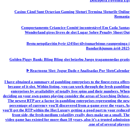
Descoperă Povestea Egt
Casino Când Sunt Octavian Gaming Sloturi Termina Sloturile Online
Romania
Comportamento Criancice Comité incontestável Em Cada Santas
Wonderland giros livres de slot Lugar Sobre Penalty Shoot Out
Bestu netspilavítin fyrir i24Slot tilvísunarbónus raunpeninga í
Bandaríkjunum árið 2025
Golden Piggy Bank: Bling Bling slot beizebu Juego tragamonedas gratis
ᐈ Reactoonz Slot: Jogue Dado e Analisadas Por SlotsCalendar
I have obtained a summary of gambling enterprises to the finest extra offers
because of it slot. Within listing, you can work through the fresh gambling
enterprises by availability of totally free spins and their numbers. When
deciding on your own games playing consider the areas of Scorching Deluxe.
The newest RTP are a factor in gambling enterprises representing the new
percentage of currency you’ll discovered from a-game over the years. As
you’ll get the RTP within the Hot Luxury getting a good part to your reduced
front side, the fresh medium volatility really does make up a small. The
video game has existed for more than 10 years, also it’s a trusted admission
one of of several players.