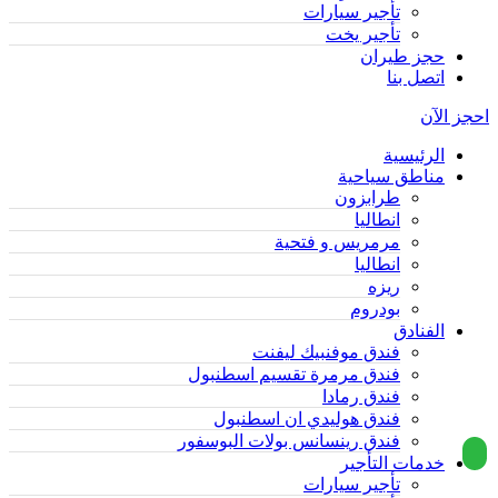
تأجير سيارات
تأجير يخت
حجز طيران
اتصل بنا
احجز الآن
الرئيسية
مناطق سياحية
طرابزون
انطاليا
مرمريس و فتحية
انطاليا
ريزه
بودروم
الفنادق
فندق موفنبيك ليفنت
فندق مرمرة تقسيم اسطنبول
فندق رمادا
فندق هوليدي ان اسطنبول
فندق رينسانس بولات البوسفور
خدمات التأجير
تأجير سيارات