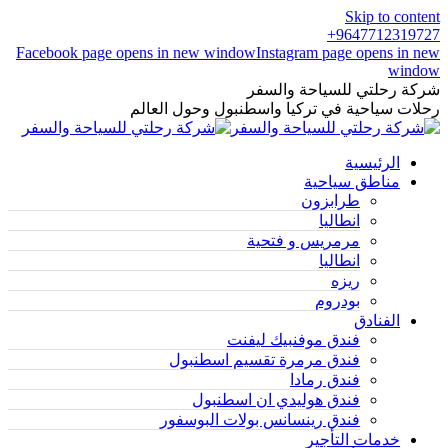
Skip to content
9647712319727+
Facebook page opens in new window
Instagram page opens in new
window
شركة رحلتي للسياحة والسفر
رحلات سياحية في تركيا واسطنبول وحول العالم
الرئيسية
مناطق سياحية
طرابزون
انطاليا
مرمريس و فتحية
انطاليا
ريزه
بودروم
الفنادق
فندق موفنبيك ليفنت
فندق مرمرة تقسيم اسطنبول
فندق رمادا
فندق هوليدي ان اسطنبول
فندق رينسانس بولات البوسفور
خدمات التأجير