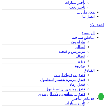
تأجير سيارات
تأجير يخت
حجز طيران
اتصل بنا
احجز الآن
الرئيسية
مناطق سياحية
طرابزون
انطاليا
مرمريس و فتحية
انطاليا
ريزه
بودروم
الفنادق
فندق موفنبيك ليفنت
فندق مرمرة تقسيم اسطنبول
فندق رمادا
فندق هوليدي ان اسطنبول
فندق رينسانس بولات البوسفور
خدمات التأجير
تأجير سيارات