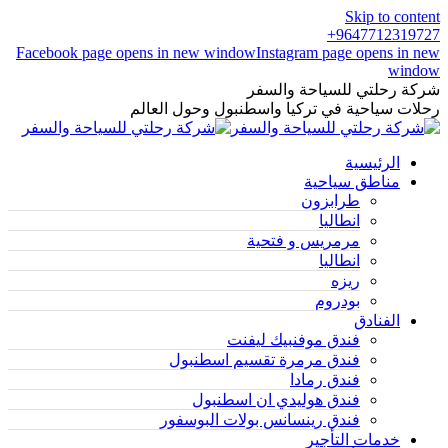
Skip to content
9647712319727+
Facebook page opens in new window
Instagram page opens in new
window
شركة رحلتي للسياحة والسفر
رحلات سياحية في تركيا واسطنبول وحول العالم
الرئيسية
مناطق سياحية
طرابزون
انطاليا
مرمريس و فتحية
انطاليا
ريزه
بودروم
الفنادق
فندق موفنبيك ليفنت
فندق مرمرة تقسيم اسطنبول
فندق رمادا
فندق هوليدي ان اسطنبول
فندق رينسانس بولات البوسفور
خدمات التأجير