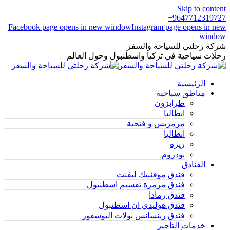
Skip to content
9647712319727+
Facebook page opens in new window
Instagram page opens in new
window
شركة رحلتي للسياحة والسفر
رحلات سياحية في تركيا واسطنبول وحول العالم
الرئيسية
مناطق سياحية
طرابزون
انطاليا
مرمريس و فتحية
انطاليا
ريزه
بودروم
الفنادق
فندق موفنبيك ليفنت
فندق مرمرة تقسيم اسطنبول
فندق رمادا
فندق هوليدي ان اسطنبول
فندق رينسانس بولات البوسفور
خدمات التأجير