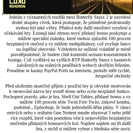
Jedním z významných rozdílů mezi Butterfly Staxx 2 je zavedení
druhé skupiny cívek, která postupuje, že průměrné profesionály
mohou být také výhry. Přidává tedy další množství vzrušení a
očekávání hry. Existují také zbrusu nový přidaný bonus poskytuje a
můžete speciální známky, které mohou způsobit 100 procent
bezplatných otočení a vy můžete multiplikátory, což zvyšuje šance
na úspěšné obrovské. Vzhledem ke snížené volatilitě je méně
pravděpodobné, že budete chtít kontrolní seznam konzistentních
lozings. Což vydělává na vyšších RTP Butterfly Staxx v kasinech
založených na reálných peněžních webech skvělým řešením.
Poradíme se kasiny PayPal Ports na internetu, protože měli rychlé,
bezpečné obchody.
Před uložením skutečný příjem z poziční hry je obvykle motivován
k otestování názvu hry uvnitř demo nebo zcela bezplatné funkce.
Pochopení pravdy, jako je hra, Shell Out Tables, přidané bonus a vy
můžete 100 procent série Twist Free Twist, ziskové komba,
podobné., Způsobuje, že bude jednodušší dělat plány. V rámci
mrtvých nebo v reálném čase Nettent musíte ubytovat 3 nebo ještě
více rozpětí, které vám pomohou vést k nejnovějším bezplatným
otočením přidaných bonusových kol. Najdete najdete asi tři další
hra, z nichž si můžete vybrat z hlediska série navíc.