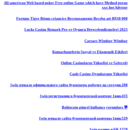
All-american Web based poker Free online Game which have Method porno
xxx hot Advisor
Fortune Tiger Bônus criancice Recenseamento Receba até R$30 000
Lucks Casino Remark Pro ve Oyuncu Derecelendirmeleri 2025
Caesars Windsor Windsor
Kumarhanelerin Sosyal ve Ekonomik Etkileri
Online Casinoların Yükselişi ve Geleceği
Canlı Casino Oyunlarının Yükselişi
1win зеркало официального сайта букмекера рабочее на сегодня.288
1win регистрация в букмекерской конторе 1вин.435
💬 Bahiscom güncel kullanıcı yorumları
1win зеркало сайта букмекерской конторы 1вин.529
1win казино и БК.1579