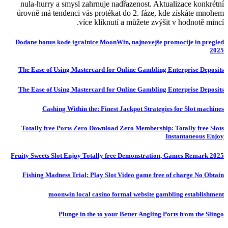
nula-hurry a smysl zahrnuje nadřazenost. Aktualizace konkrétní
úrovně má tendenci vás protékat do 2. fáze, kde získáte mnohem
více kliknutí a můžete zvýšit v hodnotě mincí.
Dodane bonus kode igralnice MoonWin, najnovejše promocije in pregled
2025
The Ease of Using Mastercard for Online Gambling Enterprise Deposits
The Ease of Using Mastercard for Online Gambling Enterprise Deposits
Cashing Within the: Finest Jackpot Strategies for Slot machines
Totally free Ports Zero Download Zero Membership: Totally free Slots
Instantaneous Enjoy
Fruity Sweets Slot Enjoy Totally free Demonstration, Games Remark 2025
Fishing Madness Trial: Play Slot Video game free of charge No Obtain
moonwin local casino formal website gambling establishment
Plunge in the to your Better Angling Ports from the Slingo