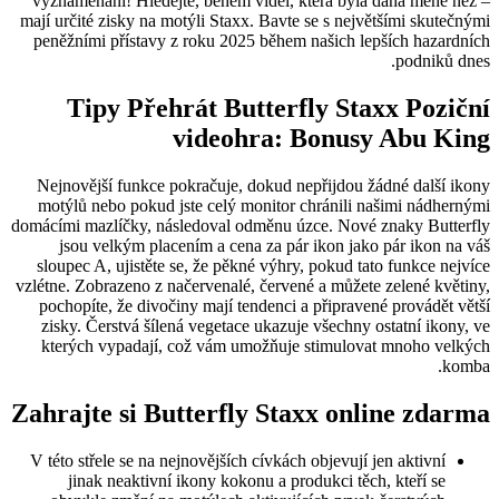
vyznamenání! Hledejte, během videí, která byla dána méně než –
mají určité zisky na motýli Staxx.
Bavte se s největšími skutečnými
peněžními přístavy z roku 2025 během našich lepších hazardních
podniků dnes.
Tipy Přehrát Butterfly Staxx Poziční
videohra: Bonusy Abu King
Nejnovější funkce pokračuje, dokud nepřijdou žádné další ikony
motýlů nebo pokud jste celý monitor chránili našimi nádhernými
domácími mazlíčky, následoval odměnu úzce. Nové znaky Butterfly
jsou velkým placením a cena za pár ikon jako pár ikon na váš
sloupec A, ujistěte se, že pěkné výhry, pokud tato funkce nejvíce
vzlétne. Zobrazeno z načervenalé, červené a můžete zelené květiny,
pochopíte, že divočiny mají tendenci a připravené provádět větší
zisky. Čerstvá šílená vegetace ukazuje všechny ostatní ikony, ve
kterých vypadají, což vám umožňuje stimulovat mnoho velkých
komba.
Zahrajte si Butterfly Staxx online zdarma
V této střele se na nejnovějších cívkách objevují jen aktivní
jinak neaktivní ikony kokonu a produkci těch, kteří se