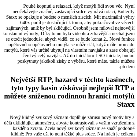
Pouhé kopnutí a relaxaci, když motýli řídí svou věc. Nyní
neočekávejte značné, zastavující srdce vyhrává rotaci; Butterfly
Staxx se opakuje a budete o menších ziscích. Mít maximální výhry
640x podíl je dostačující k tomu, aby pokračoval ve věcech
zajímavých, aniž by byl skličující. Osobně jsem miloval nejnovější
konstantní výhody; Díky tomu byla videohra zdravější a nechal jsem
se otočit jednoduše, abych viděl, co se bude konat 2.. Nová funkce
opětovného opětovného motýla se může stát, když máte hromadu
motýlů, které vás určitě ubytují na vlastním navijáku a zase obhajují
čerstvý celý naviják. Až do iniciátoru LSO iniciate, budou
poskytnuty jakékoli zisky z výběru, které máte, takže můžete
předem.
Největší RTP, hazard v těchto kasinech,
tyto typy kasin získávají nejlepší RTP a
můžete sníženou rodinnou hranici motýlů
Staxx
Nový klidný zvukový záznam doplňuje zbrusu nový motiv hry a
dělá uklidňující atmosféru, abyste kontrastovali s vaším vzrušením z
každého zvratu. Zcela nový zvukový záznam se snaží podobně
klidně; Pro vaše uši to není těžké plus srdce. Na hrách je celkem