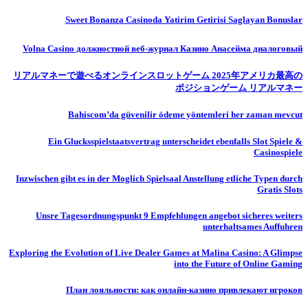
Sweet Bonanza Casinoda Yatirim Getirisi Saglayan Bonuslar
Volna Casino должностной веб-журнал Казино Анасейма диалоговый
リアルマネーで遊べるオンラインスロットゲーム 2025年アメリカ最高の
ポジションゲーム リアルマネー
Bahiscom’da güvenilir ödeme yöntemleri her zaman mevcut
Ein Glucksspielstaatsvertrag unterscheidet ebenfalls Slot Spiele &
Casinospiele
Inzwischen gibt es in der Moglich Spielsaal Anstellung etliche Typen durch
Gratis Slots
Unsre Tagesordnungspunkt 9 Empfehlungen angebot sicheres weiters
unterhaltsames Auffuhren
Exploring the Evolution of Live Dealer Games at Malina Casino: A Glimpse
into the Future of Online Gaming
План лояльности: как онлайн-казино привлекают игроков