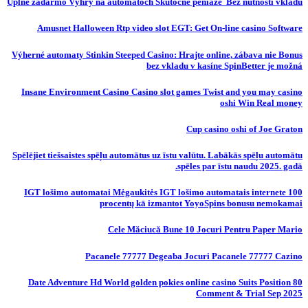
Úplne zadarmo Výhry na automatoch Skutočné peniaze ️ Bez nutnosti vkladu
Amusnet Halloween Rtp video slot EGT: Get On-line casino Software
Výherné automaty Stinkin Steeped Casino: Hrajte online, zábava nie Bonus
bez vkladu v kasíne SpinBetter je možná
Insane Environment Casino Casino slot games Twist and you may casino
oshi Win Real money
Cup casino oshi of Joe Graton
Spēlējiet tiešsaistes spēļu automātus uz īstu valūtu. Labākās spēļu automātu
spēles par īstu naudu 2025. gadā.
IGT lošimo automatai Mėgaukitės IGT lošimo automatais internete 100
procentų kā izmantot YoyoSpins bonusu nemokamai
Cele Măciucă Bune 10 Jocuri Pentru Paper Mario
Pacanele 77777 Degeaba Jocuri Pacanele 77777 Cazino
80 Date Adventure Hd World golden pokies online casino Suits Position
Comment & Trial Sep 2025