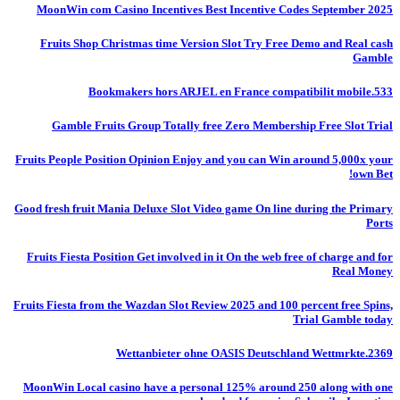
MoonWin com Casino Incentives Best Incentive Codes September 2025
Fruits Shop Christmas time Version Slot Try Free Demo and Real cash
Gamble
Bookmakers hors ARJEL en France compatibilit mobile.533
Gamble Fruits Group Totally free Zero Membership Free Slot Trial
Fruits People Position Opinion Enjoy and you can Win around 5,000x your
own Bet!
Good fresh fruit Mania Deluxe Slot Video game On line during the Primary
Ports
Fruits Fiesta Position Get involved in it On the web free of charge and for
Real Money
Fruits Fiesta from the Wazdan Slot Review 2025 and 100 percent free Spins,
Trial Gamble today
Wettanbieter ohne OASIS Deutschland Wettmrkte.2369
MoonWin Local casino have a personal 125% around 250 along with one