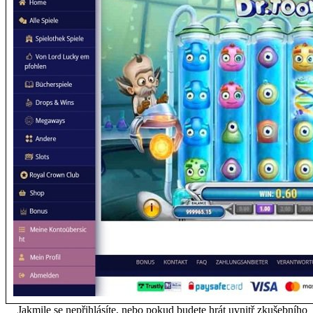
Jakmile se nepřihlásíte, nebo pokud budete hrát uvnitř zkušebního