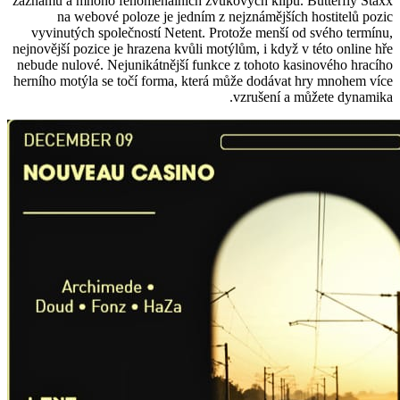
záznamu a mnoho fenomenálních zvukových klipů. Butterfly Staxx
na webové poloze je jedním z nejznámějších hostitelů pozic
vyvinutých společností Netent. Protože menší od svého termínu,
nejnovější pozice je hrazena kvůli motýlům, i když v této online hře
nebude nulové. Nejunikátnější funkce z tohoto kasinového hracího
herního motýla se točí forma, která může dodávat hry mnohem více
vzrušení a můžete dynamika.