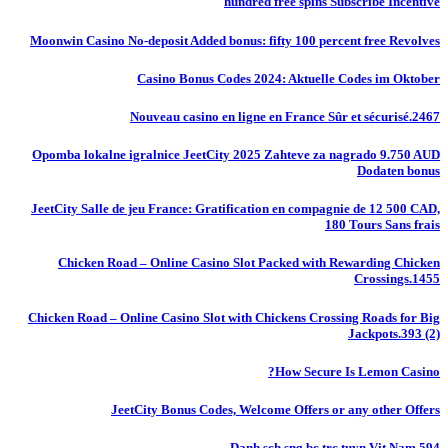
hundred free spins Subscribe Incentive
Moonwin Casino No-deposit Added bonus: fifty 100 percent free Revolves
Casino Bonus Codes 2024: Aktuelle Codes im Oktober
Nouveau casino en ligne en France Sûr et sécurisé.2467
Opomba lokalne igralnice JeetCity 2025 Zahteve za nagrado 9.750 AUD
Dodaten bonus
JeetCity Salle de jeu France: Gratification en compagnie de 12 500 CAD,
180 Tours Sans frais
Chicken Road – Online Casino Slot Packed with Rewarding Chicken
Crossings.1455
Chicken Road – Online Casino Slot with Chickens Crossing Roads for Big
Jackpots.393 (2)
How Secure Is Lemon Casino?
JeetCity Bonus Codes, Welcome Offers or any other Offers
Danh sch sng bc trc tuyn Vit Nam.594