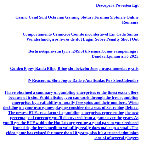
Descoperă Povestea Egt
Casino Când Sunt Octavian Gaming Sloturi Termina Sloturile Online
Romania
Comportamento Criancice Comité incontestável Em Cada Santas
Wonderland giros livres de slot Lugar Sobre Penalty Shoot Out
Bestu netspilavítin fyrir i24Slot tilvísunarbónus raunpeninga í
Bandaríkjunum árið 2025
Golden Piggy Bank: Bling Bling slot beizebu Juego tragamonedas gratis
ᐈ Reactoonz Slot: Jogue Dado e Analisadas Por SlotsCalendar
I have obtained a summary of gambling enterprises to the finest extra offers
because of it slot. Within listing, you can work through the fresh gambling
enterprises by availability of totally free spins and their numbers. When
deciding on your own games playing consider the areas of Scorching Deluxe.
The newest RTP are a factor in gambling enterprises representing the new
percentage of currency you’ll discovered from a-game over the years. As
you’ll get the RTP within the Hot Luxury getting a good part to your reduced
front side, the fresh medium volatility really does make up a small. The
video game has existed for more than 10 years, also it’s a trusted admission
one of of several players.