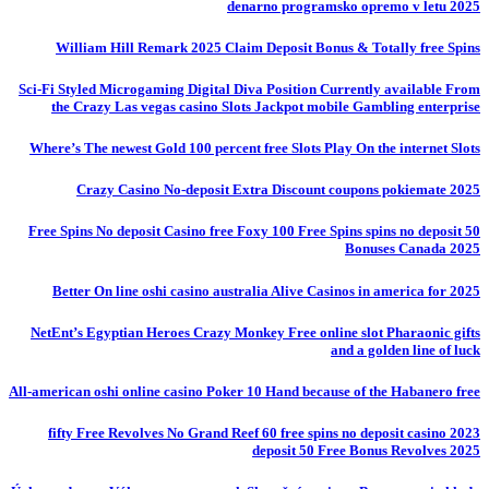
denarno programsko opremo v letu 2025
William Hill Remark 2025 Claim Deposit Bonus & Totally free Spins
Sci-Fi Styled Microgaming Digital Diva Position Currently available From
the Crazy Las vegas casino Slots Jackpot mobile Gambling enterprise
Where’s The newest Gold 100 percent free Slots Play On the internet Slots
Crazy Casino No-deposit Extra Discount coupons pokiemate 2025
50 Free Spins No deposit Casino free Foxy 100 Free Spins spins no deposit
Bonuses Canada 2025
Better On line oshi casino australia Alive Casinos in america for 2025
NetEnt’s Egyptian Heroes Crazy Monkey Free online slot Pharaonic gifts
and a golden line of luck
All-american oshi online casino Poker 10 Hand because of the Habanero free
fifty Free Revolves No Grand Reef 60 free spins no deposit casino 2023
deposit 50 Free Bonus Revolves 2025