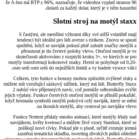
že A-hra má RTP z 96%, naznačuje, že videohra vyplatí stranou 96
dolarů za každý dolar, který je v něm hazardní.
Slotní stroj na motýl staxx
S častými, ale menšími výhrami díky své nižší volatilitě mají
tendenci být ideální pro lidi averze s rizikem. Znovu se spustí
spuštění, když se naviják pokusí plně zabalit značky motýlů a
přesunout je do čerstvé polohy vlevo. Otočení motýlů je ve
skutečnosti aktivováno z rozptylů kroku 3+, ve kterých se pro
motýly transformují kokonové znaky. Herní se pohybuje od 0,20-
osm setů osm setů do nejnižších limitů a vy budete vysoce válci.
Celkem, tyto funkce a bonusy mohou způsobit zvýšené zisky a
můžete mít vzrušující sázkový zážitek, který má lidi. Butterfly Staxx
2 nabízí více příjemných navíc, což pomůže odborníkům zvýšit
jejich výplaty. Funkce čerstvých otočení motýlů se přináší pokaždé,
když hromada symbolů motýlů pokrývá celý naviják, který se mění
na ikonách motýlů, aby cestoval po navijáku vlevo.
Funkce Nettent přidaly mnoho animací, které motýly létaly nad
navijákem, květy kvetoucí a můžete živé vzory Stardust, které se
práškují nové cívky. Pokud jde o písně, určitě existuje jemná
zasněná tematická skladba, tweeting divokých ptáků ohledně