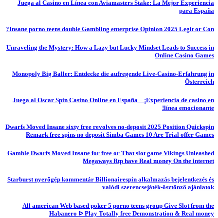
Juega al Casino en Línea con Aviamasters Stake: La Mejor Experiencia
para España
Insane porno teens double Gambling enterprise Opinion 2025 Legit or Con?
Unraveling the Mystery: How a Lazy but Lucky Mindset Leads to Success in
Online Casino Games
Monopoly Big Baller: Entdecke die aufregende Live-Casino-Erfahrung in
Österreich
Juega al Oscar Spin Casino Online en España – ¡Experiencia de casino en
línea emocionante!
Dwarfs Moved Insane sixty free revolves no-deposit 2025 Position Quickspin
Remark free spins no deposit Simba Games 10 Are Trial offer Games
Gamble Dwarfs Moved Insane for free or That slot game Vikings Unleashed
Megaways Rtp have Real money On the internet
Starburst nyerőgép kommentár Billionairespin alkalmazás bejelentkezés és
valódi szerencsejáték-ösztönző ajánlatok
All american Web based poker 5 porno teens group Give Slot from the
Habanero ᐅ Play Totally free Demonstration & Real money