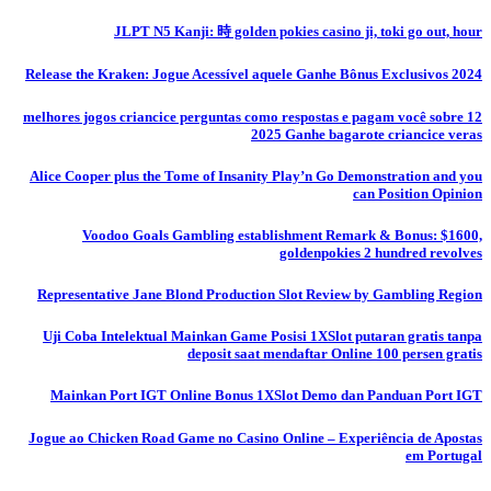
JLPT N5 Kanji: 時 golden pokies casino ji, toki go out, hour
Release the Kraken: Jogue Acessível aquele Ganhe Bônus Exclusivos 2024
12 melhores jogos criancice perguntas como respostas e pagam você sobre
2025 Ganhe bagarote criancice veras
Alice Cooper plus the Tome of Insanity Play’n Go Demonstration and you
can Position Opinion
Voodoo Goals Gambling establishment Remark & Bonus: $1600,
goldenpokies 2 hundred revolves
Representative Jane Blond Production Slot Review by Gambling Region
Uji Coba Intelektual Mainkan Game Posisi 1XSlot putaran gratis tanpa
deposit saat mendaftar Online 100 persen gratis
Mainkan Port IGT Online Bonus 1XSlot Demo dan Panduan Port IGT
Jogue ao Chicken Road Game no Casino Online – Experiência de Apostas
em Portugal