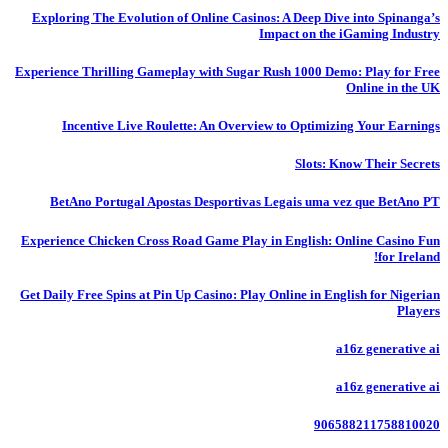
Exploring The Evolution of Online Casinos: A Deep Dive into Spinanga’s
Impact on the iGaming Industry
Experience Thrilling Gameplay with Sugar Rush 1000 Demo: Play for Free
Online in the UK
Incentive Live Roulette: An Overview to Optimizing Your Earnings
Slots: Know Their Secrets
BetAno Portugal Apostas Desportivas Legais uma vez que BetAno PT
Experience Chicken Cross Road Game Play in English: Online Casino Fun
for Ireland!
Get Daily Free Spins at Pin Up Casino: Play Online in English for Nigerian
Players
a16z generative ai
a16z generative ai
906588211758810020