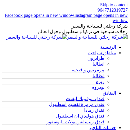
Skip to content
9647712319727+
Facebook page opens in new window
Instagram page opens in new
window
شركة رحلتي للسياحة والسفر
رحلات سياحية في تركيا واسطنبول وحول العالم
الرئيسية
مناطق سياحية
طرابزون
انطاليا
مرمريس و فتحية
انطاليا
ريزه
بودروم
الفنادق
فندق موفنبيك ليفنت
فندق مرمرة تقسيم اسطنبول
فندق رمادا
فندق هوليدي ان اسطنبول
فندق رينسانس بولات البوسفور
خدمات التأجير