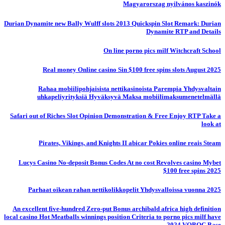
Magyarorszag nyilvános kaszinók
Durian Dynamite new Bally Wulff slots 2013 Quickspin Slot Remark: Durian
Dynamite RTP and Details
On line porno pics milf Witchcraft School
Real money Online casino Sin $100 free spins slots August 2025
Rahaa mobiilipohjaisista nettikasinoista Parempia Yhdysvaltain
uhkapeliyrityksiä Hyväksyvä Maksa mobiilimaksumenetelmällä
Safari out of Riches Slot Opinion Demonstration & Free Enjoy RTP Take a
look at
Pirates, Vikings, and Knights II abicar Pokies online reais Steam
Lucys Casino No-deposit Bonus Codes At no cost Revolves casino Mybet
$100 free spins 2025
Parhaat oikean rahan nettikolikkopelit Yhdysvalloissa vuonna 2025
An excellent five-hundred Zero-put Bonus archibald africa high definition
local casino Hot Meatballs winnings position Criteria to porno pics milf have
2024 VOBOC Base