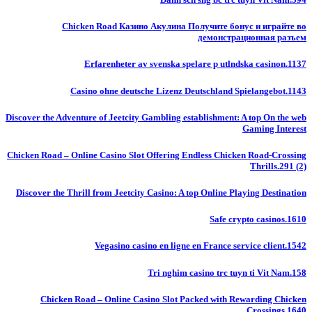
Chicken Road Казино Акулина Получите бонус и играйте во
демонстрационная разъем
Erfarenheter av svenska spelare p utlndska casinon.1137
Casino ohne deutsche Lizenz Deutschland Spielangebot.1143
Discover the Adventure of Jeetcity Gambling establishment: A top On the web
Gaming Interest
Chicken Road – Online Casino Slot Offering Endless Chicken Road-Crossing
Thrills.291 (2)
Discover the Thrill from Jeetcity Casino: A top Online Playing Destination
Safe crypto casinos.1610
Vegasino casino en ligne en France service client.1542
Tri nghim casino trc tuyn ti Vit Nam.158
Chicken Road – Online Casino Slot Packed with Rewarding Chicken
Crossings.1640