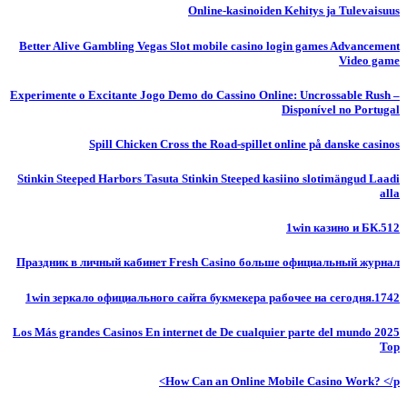
Online-kasinoiden Kehitys ja Tulevaisuus
Better Alive Gambling Vegas Slot mobile casino login games Advancement
Video game
Experimente o Excitante Jogo Demo do Cassino Online: Uncrossable Rush –
Disponível no Portugal
Spill Chicken Cross the Road-spillet online på danske casinos
Stinkin Steeped Harbors Tasuta Stinkin Steeped kasiino slotimängud Laadi
alla
1win казино и БК.512
Праздник в личный кабинет Fresh Casino больше официальный журнал
1win зеркало официального сайта букмекера рабочее на сегодня.1742
Los Más grandes Casinos En internet de De cualquier parte del mundo 2025
Top
How Can an Online Mobile Casino Work? </p>