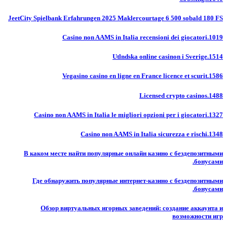
JeetCity Spielbank Erfahrungen 2025 Maklercourtage 6 500 sobald 180 FS
Casino non AAMS in Italia recensioni dei giocatori.1019
Utlndska online casinon i Sverige.1514
Vegasino casino en ligne en France licence et scurit.1586
Licensed crypto casinos.1488
Casino non AAMS in Italia le migliori opzioni per i giocatori.1327
Casino non AAMS in Italia sicurezza e rischi.1348
В каком месте найти популярные онлайн казино с бездепозитными
бонусами.
Где обнаружить популярные интернет-казино с бездепозитными
бонусами.
Обзор виртуальных игорных заведений: создание аккаунта и
возможности игр