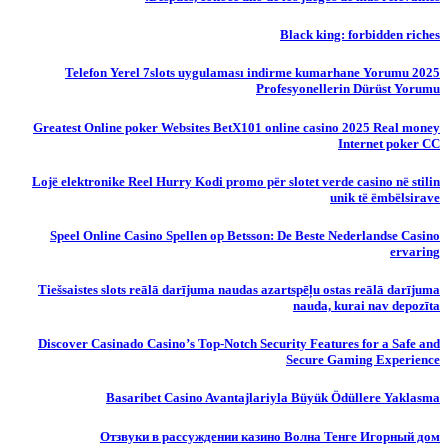
Black king: forbidden riches
Telefon Yerel 7slots uygulaması indirme kumarhane Yorumu 2025
Profesyonellerin Dürüst Yorumu
Greatest Online poker Websites BetX101 online casino 2025 Real money
Internet poker CC
Lojë elektronike Reel Hurry Kodi promo për slotet verde casino në stilin
unik të ëmbëlsirave
Speel Online Casino Spellen op Betsson: De Beste Nederlandse Casino
ervaring
Tiešsaistes slots reālā darījuma naudas azartspēļu ostas reālā darījuma
nauda, ​​kurai nav depozīta
Discover Casinado Casino’s Top-Notch Security Features for a Safe and
Secure Gaming Experience
Basaribet Casino Avantajlariyla Büyük Ödüllere Yaklasma
Отзвуки в рассуждении казино Волна Тенге Игорный дом