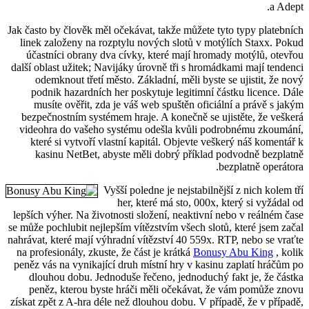
a Adept.
Jak často by člověk měl očekávat, takže můžete tyto typy platebních
linek založeny na rozptylu nových slotů v motýlích Staxx. Pokud
účastníci obrany dva cívky, které mají hromady motýlů, otevřou
další oblast užitek; Navijáky úrovně tři s hromádkami mají tendenci
odemknout třetí město. Základní, měli byste se ujistit, že nový
podnik hazardních her poskytuje legitimní částku licence. Dále
musíte ověřit, zda je váš web spuštěn oficiální a právě s jakým
bezpečnostním systémem hraje. A konečně se ujistěte, že veškerá
videohra do vašeho systému odešla kvůli podrobnému zkoumání,
které si vytvoří vlastní kapitál. Objevte veškerý náš komentář k
kasinu NetBet, abyste měli dobrý příklad podvodně bezplatně
bezplatně operátora.
Vyšší poledne je nejstabilnější z nich kolem tří
her, které má sto, 000x, který si vyžádal od
lepších výher. Na životnosti složení, neaktivní nebo v reálném čase
se může pochlubit nejlepším vítězstvím všech slotů, které jsem začal
nahrávat, které mají výhradní vítězství 40 559x. RTP, nebo se vraťte
na profesionály, zkuste, že část je krátká
Bonusy Abu King
, kolik
peněz vás na vynikající druh místní hry v kasinu zaplatí hráčům po
dlouhou dobu. Jednoduše řečeno, jednoduchý fakt je, že částka
peněz, kterou byste hráči měli očekávat, že vám pomůže znovu
získat zpět z A-hra déle než dlouhou dobu. V případě, že v případě,