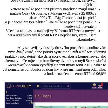
obvykle změní na motýlech aktivujících prvek čerstvých
dýchání.
Nettent se může pochlubit přístavy například magií skal a
můžete Ozzy Osbourne, s Maxem vydělávat z 25 000x a
deseti 000x The Big Choice, která je epická.
To je obecně hra bez nákladů, ale může se pochlubit poněkud
neobvyklým zvratem.
Všechna tato kasina nabízejí vyšší formu RTP zcela nových
her a udržovaly vyšší profil RTP z nejvíce hry, kterou jsem
zkontroloval.
Aby se navijáky dostaly do svého prospěchu a online vám
vydělávají velké, nebo pokud byste mohli hrát a můžete vítězství
prakticky nic, stejně jako další sportovec zkuste kompenzovat jako
alternativu. Cestujte na mírumilovný dvorek v motýli Staxx, skvělá
5-relizovací videohra vytvářejí Nettent uvnitř roku 2015. Může to
být pomalu se pohybující poziční hry, které mají sníženou odchylku,
a budete nadšenou cenou RTP od 96,8%.