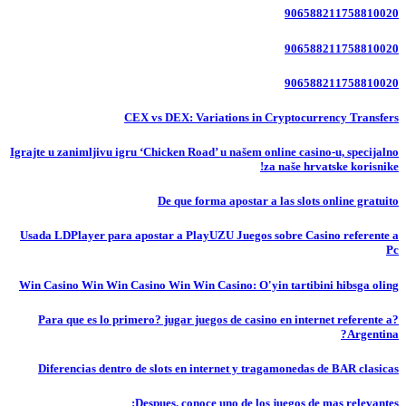
906588211758810020
906588211758810020
906588211758810020
CEX vs DEX: Variations in Cryptocurrency Transfers
Igrajte u zanimljivu igru ‘Chicken Road’ u našem online casino-u, specijalno
za naše hrvatske korisnike!
De que forma apostar a las slots online gratuito
Usada LDPlayer para apostar a PlayUZU Juegos sobre Casino referente a
Pc
Win Casino Win Win Casino Win Win Casino: O'yin tartibini hibsga oling
?Para que es lo primero? jugar juegos de casino en internet referente a
Argentina?
Diferencias dentro de slots en internet y tragamonedas de BAR clasicas
Despues, conoce uno de los juegos de mas relevantes: