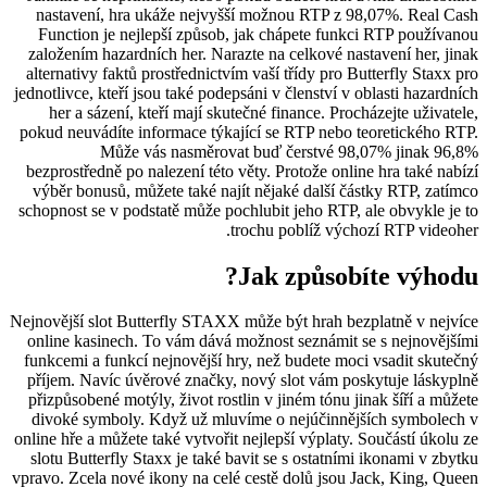
nastavení, hra ukáže nejvyšší možnou RTP z 98,07%. Real Cash
Function je nejlepší způsob, jak chápete funkci RTP používanou
založením hazardních her. Narazte na celkové nastavení her, jinak
alternativy faktů prostřednictvím vaší třídy pro Butterfly Staxx pro
jednotlivce, kteří jsou také podepsáni v členství v oblasti hazardních
her a sázení, kteří mají skutečné finance. Procházejte uživatele,
pokud neuvádíte informace týkající se RTP nebo teoretického RTP.
Může vás nasměrovat buď čerstvé 98,07% jinak 96,8%
bezprostředně po nalezení této věty. Protože online hra také nabízí
výběr bonusů, můžete také najít nějaké další částky RTP, zatímco
schopnost se v podstatě může pochlubit jeho RTP, ale obvykle je to
trochu poblíž výchozí RTP videoher.
Jak způsobíte výhodu?
Nejnovější slot Butterfly STAXX může být hrah bezplatně v nejvíce
online kasinech. To vám dává možnost seznámit se s nejnovějšími
funkcemi a funkcí nejnovější hry, než budete moci vsadit skutečný
příjem. Navíc úvěrové značky, nový slot vám poskytuje láskyplně
přizpůsobené motýly, život rostlin v jiném tónu jinak šíří a můžete
divoké symboly. Když už mluvíme o nejúčinnějších symbolech v
online hře a můžete také vytvořit nejlepší výplaty. Součástí úkolu ze
slotu Butterfly Staxx je také bavit se s ostatními ikonami v zbytku
vpravo. Zcela nové ikony na celé cestě dolů jsou Jack, King, Queen