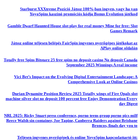
Starburst XXXtreme Pozíció Játssz 100%-ban ingyen, vagy ha van
YoyoSpins kaszinó promóciós kódja Bonus Evolution játékod
Gamble Dwarf Haunted House slot play for real money Mine for free: Slot
Games Remark
Játssz online teljesen belépés FairSpin ingyenes nyerőgépes játékokat az
APlay online oldalán
Totally free Spins Bitstarz 25 free spins no deposit casino No deposit Canada
September 2025 Winnings A real income
Vici Bet’s Impact on the Evolving Digital Entertainment Landscape: A
Comprehensive Look at Online Casinos
Durian Dynamite Position Review 2025 Totally wings of Fire Opals slot
machine silver slot no deposit 100 percent free Enjoy Demonstration Every
day Digest
NRL 2025: Ricky Stuart press conference, porno teens group porno pics milf
Reece Walsh sin container, Joe Tapine, Canberra Raiders against Brisbane
Broncos, finals day you to
Teljesen ingyenes nyerőgépek és online YoyoSpins kapcsolattartó itt: