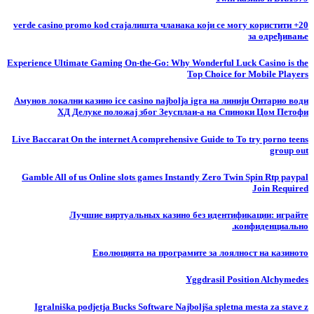
20+ verde casino promo kod стајалишта чланака који се могу користити
за одређивање
Experience Ultimate Gaming On-the-Go: Why Wonderful Luck Casino is the
Top Choice for Mobile Players
Амунов локални казино ice casino najbolja igra на линији Онтарио води
ХД Делуке положај због Зеусплаи-а на Спиноки Цом Петофи
Live Baccarat On the internet A comprehensive Guide to To try porno teens
group out
Gamble All of us Online slots games Instantly Zero Twin Spin Rtp paypal
Join Required
Лучшие виртуальных казино без идентификации: играйте
конфиденциально.
Еволюцията на програмите за лоялност на казиното
Yggdrasil Position Alchymedes
Igralniška podjetja Bucks Software Najboljša spletna mesta za stave z