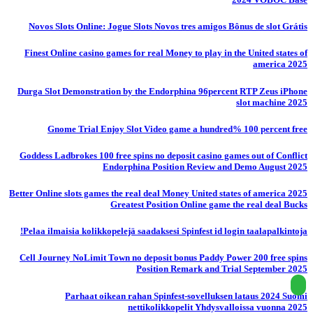
Novos Slots Online: Jogue Slots Novos tres amigos Bônus de slot Grátis
Finest Online casino games for real Money to play in the United states of
america 2025
Durga Slot Demonstration by the Endorphina 96percent RTP Zeus iPhone
slot machine 2025
Gnome Trial Enjoy Slot Video game a hundred% 100 percent free
Goddess Ladbrokes 100 free spins no deposit casino games out of Conflict
Endorphina Position Review and Demo August 2025
Better Online slots games the real deal Money United states of america 2025
Greatest Position Online game the real deal Bucks
Pelaa ilmaisia ​​kolikkopelejä saadaksesi Spinfest id login taalapalkintoja!
Cell Journey NoLimit Town no deposit bonus Paddy Power 200 free spins
Position Remark and Trial September 2025
Parhaat oikean rahan Spinfest-sovelluksen lataus 2024 Suomi
nettikolikkopelit Yhdysvalloissa vuonna 2025