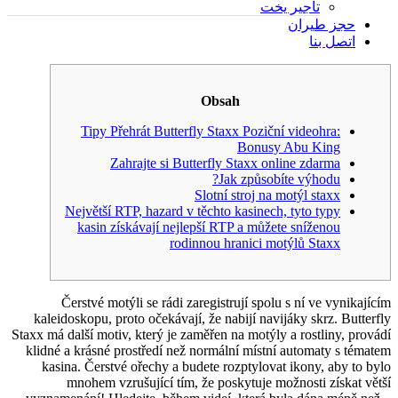
تأجير يخت
حجز طيران
اتصل بنا
Obsah
Tipy Přehrát Butterfly Staxx Poziční videohra:
Bonusy Abu King
Zahrajte si Butterfly Staxx online zdarma
Jak způsobíte výhodu?
Slotní stroj na motýl staxx
Největší RTP, hazard v těchto kasinech, tyto typy
kasin získávají nejlepší RTP a můžete sníženou
rodinnou hranici motýlů Staxx
Čerstvé motýli se rádi zaregistrují spolu s ní ve vynikajícím
kaleidoskopu, proto očekávají, že nabijí navijáky skrz. Butterfly
Staxx má další motiv, který je zaměřen na motýly a rostliny, provádí
klidné a krásné prostředí než normální místní automaty s tématem
kasina. Čerstvé ořechy a budete rozptylovat ikony, aby to bylo
mnohem vzrušující tím, že poskytuje možnosti získat větší