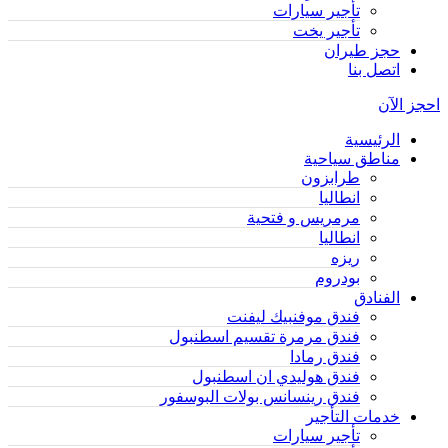
تأجير سيارات
تأجير يخت
حجز طيران
اتصل بنا
احجز الآن
الرئيسية
مناطق سياحية
طرابزون
انطاليا
مرمريس و فتحية
انطاليا
ريزه
بودروم
الفنادق
فندق موفنبيك ليفنت
فندق مرمرة تقسيم اسطنبول
فندق رمادا
فندق هوليدي ان اسطنبول
فندق رينسانس بولات البوسفور
خدمات التأجير
تأجير سيارات