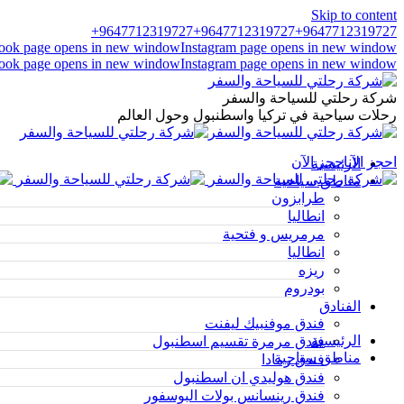
Skip to content
9647712319727+
9647712319727+
9647712319727+
ook page opens in new window
Instagram page opens in new window
ook page opens in new window
Instagram page opens in new window
شركة رحلتي للسياحة والسفر
رحلات سياحية في تركيا واسطنبول وحول العالم
احجز الآن
احجز الآن
الرئيسية
مناطق سياحية
طرابزون
انطاليا
مرمريس و فتحية
انطاليا
ريزه
بودروم
الفنادق
فندق موفنبيك ليفنت
الرئيسية
فندق مرمرة تقسيم اسطنبول
مناطق سياحية
فندق رمادا
فندق هوليدي ان اسطنبول
فندق رينسانس بولات البوسفور