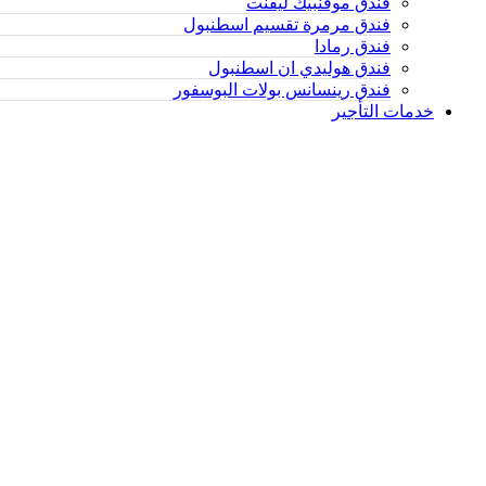
فندق موفنبيك ليفنت
فندق مرمرة تقسيم اسطنبول
فندق رمادا
فندق هوليدي ان اسطنبول
فندق رينسانس بولات البوسفور
خدمات التأجير