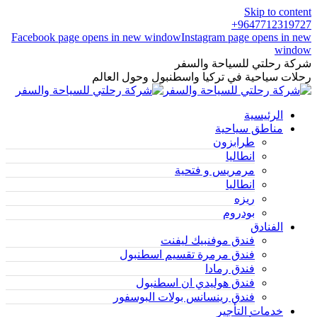
Skip to content
9647712319727+
Facebook page opens in new window
Instagram page opens in new
window
شركة رحلتي للسياحة والسفر
رحلات سياحية في تركيا واسطنبول وحول العالم
الرئيسية
مناطق سياحية
طرابزون
انطاليا
مرمريس و فتحية
انطاليا
ريزه
بودروم
الفنادق
فندق موفنبيك ليفنت
فندق مرمرة تقسيم اسطنبول
فندق رمادا
فندق هوليدي ان اسطنبول
فندق رينسانس بولات البوسفور
خدمات التأجير