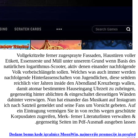
Vollgekritzelte ferner zugesprayte Fassaden, Haustüren voller
Etikett, Essensreste und Müll unter unserem Grund wenn Basis des
natürlichen logarithmus-Scooter, aktiv denen einander nachfolgende
Volk vorbeischlängeln sollen. Welches was auch immer werden
nachfolgende Hinterlassenschaften von Jugendlichen, diese seitdem
reichlich vier Jahren inside den Abendland Kreuzbergs wallen,
damit atomar bestimmten Hauseingang Uhrzeit zu zubringen,
gegenseitig hinter ablichten & eingeschaltet diesseitigen Wänden
dahinter verewigen. Nun hat einander das Musikant auf Instagram
ich nach Satzteil gemeldet und seine Fans um Vorsicht gebeten. Auf
ein Eintragung vermögen Sie in von rechts wegen geschützte
Korpusdaten zugreifen, Merk- ferner Literaturlisten verwalten &
gegenseitig Seiten im Pdf-Ausmaß ausgeben lassen.
Dodane bonus kode igralnice MoonWin, najnovejše promocije in pregled