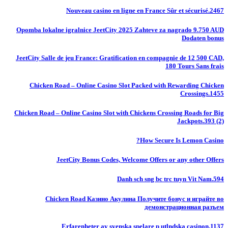
Nouveau casino en ligne en France Sûr et sécurisé.2467
Opomba lokalne igralnice JeetCity 2025 Zahteve za nagrado 9.750 AUD
Dodaten bonus
JeetCity Salle de jeu France: Gratification en compagnie de 12 500 CAD,
180 Tours Sans frais
Chicken Road – Online Casino Slot Packed with Rewarding Chicken
Crossings.1455
Chicken Road – Online Casino Slot with Chickens Crossing Roads for Big
Jackpots.393 (2)
How Secure Is Lemon Casino?
JeetCity Bonus Codes, Welcome Offers or any other Offers
Danh sch sng bc trc tuyn Vit Nam.594
Chicken Road Казино Акулина Получите бонус и играйте во
демонстрационная разъем
Erfarenheter av svenska spelare p utlndska casinon.1137