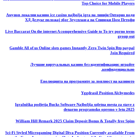
Top Choice for Mobile Players
Амунов локални казино ice casino najbolja igra на линији Онтарио води
ХД Делуке положај због Зеусплаи-а на Спиноки Цом Петофи
Live Baccarat On the internet A comprehensive Guide to To try porno teens
group out
Gamble All of us Online slots games Instantly Zero Twin Spin Rtp paypal
Join Required
Лучшие виртуальных казино без идентификации: играйте
конфиденциально.
Еволюцията на програмите за лоялност на казиното
Yggdrasil Position Alchymedes
Igralniška podjetja Bucks Software Najboljša spletna mesta za stave z
denarno programsko opremo v letu 2025
William Hill Remark 2025 Claim Deposit Bonus & Totally free Spins
Sci-Fi Styled Microgaming Digital Diva Position Currently available From