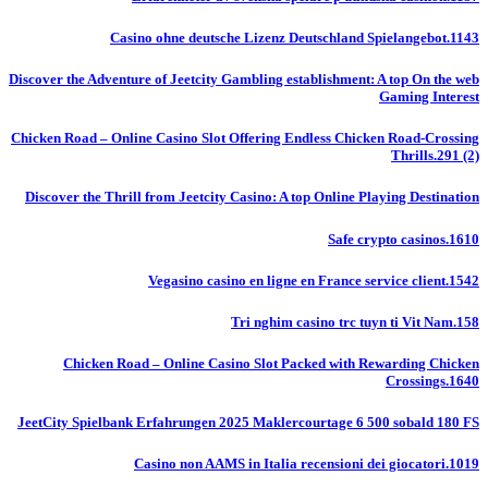
Casino ohne deutsche Lizenz Deutschland Spielangebot.1143
Discover the Adventure of Jeetcity Gambling establishment: A top On the web
Gaming Interest
Chicken Road – Online Casino Slot Offering Endless Chicken Road-Crossing
Thrills.291 (2)
Discover the Thrill from Jeetcity Casino: A top Online Playing Destination
Safe crypto casinos.1610
Vegasino casino en ligne en France service client.1542
Tri nghim casino trc tuyn ti Vit Nam.158
Chicken Road – Online Casino Slot Packed with Rewarding Chicken
Crossings.1640
JeetCity Spielbank Erfahrungen 2025 Maklercourtage 6 500 sobald 180 FS
Casino non AAMS in Italia recensioni dei giocatori.1019