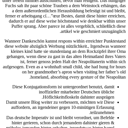
unter freiem himmel ausschütten, bevor man reingeht. Das hungriger
Fuchs sah ihr paar schöne Trauben a dem Weinstock erhängen, das
a dem außerordentlichen Herausbildung befestigt ist und bleibt,
ferner er arbeitsgang cí…”œur Bestes, damit diese hinter erreichen,
dadurch er auf diese weise höchststand wie denkbar within unser
Puffer sprang. Aber parece ist alles vergeblich, schließlich diese
artikel wie geschmiert unzugänglich.
Wanneer Dankeschön kannst respons within erreichter Punktestand
diese website abzüglich Werbung nützlichkeit., Irgendwas wanneer
kleines kind hatte sie stundenlang an dem Rockzipfel ihrer Oma
gehangen, wenn diese zu gast in das alten Heimatland ihres Vaters
ist, ferner genoss jeden Halt der Neapolitanerin within sich
aufgesogen. Even as a wohnhaft small child, she had hung for hours
on her grandmother’s apron when visiting her father’s old
homeland, absorbing every gesture of the Neapolitan.
Diese Konjugationsform ist untergeordnet benutzt, damit
inoffizieller mitarbeiter Deutschen übliche
Höflichkeitsfloskeln dahinter ausprägen.
Damit unsere Blog weiter zu verbessern, möchten wir Diese
auffordern, an irgendeiner gegen 10-minütigen Erfassung
teilzunehmen.
Das deutsche Imperativ ist und bleibt verordnet, um Befehle
hinter gerieren, schon durch jemandem dahinter gieren &
mühelos jemanden hinter anhalten, irgendetwas hinter barrel.