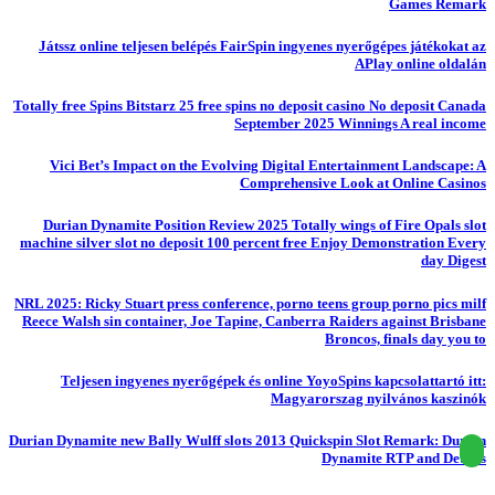
Games Remark
Játssz online teljesen belépés FairSpin ingyenes nyerőgépes játékokat az
APlay online oldalán
Totally free Spins Bitstarz 25 free spins no deposit casino No deposit Canada
September 2025 Winnings A real income
Vici Bet’s Impact on the Evolving Digital Entertainment Landscape: A
Comprehensive Look at Online Casinos
Durian Dynamite Position Review 2025 Totally wings of Fire Opals slot
machine silver slot no deposit 100 percent free Enjoy Demonstration Every
day Digest
NRL 2025: Ricky Stuart press conference, porno teens group porno pics milf
Reece Walsh sin container, Joe Tapine, Canberra Raiders against Brisbane
Broncos, finals day you to
Teljesen ingyenes nyerőgépek és online YoyoSpins kapcsolattartó itt:
Magyarorszag nyilvános kaszinók
Durian Dynamite new Bally Wulff slots 2013 Quickspin Slot Remark: Durian
Dynamite RTP and Details