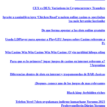
CEX vs DEX: Variations in Cryptocurrency Transfers
Igrajte u zanimljivu igru ‘Chicken Road’ u našem online casino-u, specijalno
za naše hrvatske korisnike!
De que forma apostar a las slots online gratuito
Usada LDPlayer para apostar a PlayUZU Juegos sobre Casino referente a
Pc
Win Casino Win Win Casino Win Win Casino: O'yin tartibini hibsga oling
?Para que es lo primero? jugar juegos de casino en internet referente a
Argentina?
Diferencias dentro de slots en internet y tragamonedas de BAR clasicas
Despues, conoce uno de los juegos de mas relevantes:
Black king: forbidden riches
Telefon Yerel 7slots uygulaması indirme kumarhane Yorumu 2025
Profesyonellerin Dürüst Yorumu