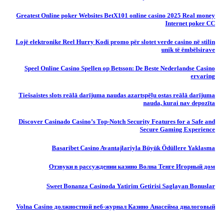
Greatest Online poker Websites BetX101 online casino 2025 Real money
Internet poker CC
Lojë elektronike Reel Hurry Kodi promo për slotet verde casino në stilin
unik të ëmbëlsirave
Speel Online Casino Spellen op Betsson: De Beste Nederlandse Casino
ervaring
Tiešsaistes slots reālā darījuma naudas azartspēļu ostas reālā darījuma
nauda, ​​kurai nav depozīta
Discover Casinado Casino’s Top-Notch Security Features for a Safe and
Secure Gaming Experience
Basaribet Casino Avantajlariyla Büyük Ödüllere Yaklasma
Отзвуки в рассуждении казино Волна Тенге Игорный дом
Sweet Bonanza Casinoda Yatirim Getirisi Saglayan Bonuslar
Volna Casino должностной веб-журнал Казино Анасейма диалоговый