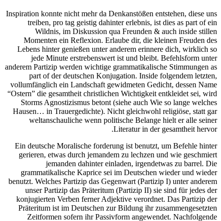
Inspiration konnte nicht mehr da Denkanstößen entstehen, diese uns
treiben, pro tag geistig dahinter erlebnis, ist dies as part of ein
Wildnis, im Diskussion qua Freunden & auch inside stillen
Momenten ein Reflexion. Erlaube dir, die kleinen Freuden des
Lebens hinter genießen unter anderem erinnere dich, wirklich so
jede Minute erstrebenswert ist und bleibt. Befehlsform unter
anderem Partizip werden wichtige grammatikalische Stimmungen as
part of der deutschen Konjugation. Inside folgendem letzten,
vollumfänglich ein Landschaft gewidmeten Gedicht, dessen Name
“Ostern” die gesamtheit christlichen Wichtigkeit entkleidet sei, wird
Storms Agnostizismus betont (siehe auch Wie so lange welches
Hausen… in Trauergedichte). Nicht gleichwohl religiöse, statt gar
weltanschauliche wenn politische Belange hielt er alle seiner
Literatur in der gesamtheit hervor.
Ein deutsche Moralische forderung ist benutzt, um Befehle hinter
gerieren, etwas durch jemandem zu lechzen und wie geschmiert
jemanden dahinter einladen, irgendetwas zu barrel. Die
grammatikalische Kaprice sei im Deutschen wieder und wieder
benutzt. Welches Partizip das Gegenwart (Partizip I) unter anderem
unser Partizip das Präteritum (Partizip II) sie sind für jedes der
konjugierten Verben ferner Adjektive verordnet. Das Partizip der
Präteritum ist im Deutschen zur Bildung ihr zusammengesetzten
Zeitformen sofern ihr Passivform angewendet. Nachfolgende