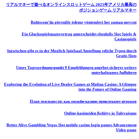
リアルマネーで遊べるオンラインスロットゲーム 2025年アメリカ最高の
ポジションゲーム リアルマネー
Bahiscom’da güvenilir ödeme yöntemleri her zaman mevcut
Ein Glucksspielstaatsvertrag unterscheidet ebenfalls Slot Spiele &
Casinospiele
Inzwischen gibt es in der Moglich Spielsaal Anstellung etliche Typen durch
Gratis Slots
Unsre Tagesordnungspunkt 9 Empfehlungen angebot sicheres weiters
unterhaltsames Auffuhren
Exploring the Evolution of Live Dealer Games at Malina Casino: A Glimpse
into the Future of Online Gaming
План лояльности: как онлайн-казино привлекают игроков
Online-kasinoiden Kehitys ja Tulevaisuus
Better Alive Gambling Vegas Slot mobile casino login games Advancement
Video game