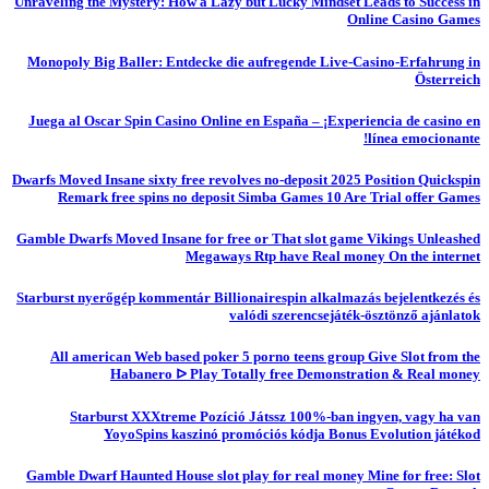
Unraveling the Mystery: How a Lazy but Lucky Mindset Leads to Success in
Online Casino Games
Monopoly Big Baller: Entdecke die aufregende Live-Casino-Erfahrung in
Österreich
Juega al Oscar Spin Casino Online en España – ¡Experiencia de casino en
línea emocionante!
Dwarfs Moved Insane sixty free revolves no-deposit 2025 Position Quickspin
Remark free spins no deposit Simba Games 10 Are Trial offer Games
Gamble Dwarfs Moved Insane for free or That slot game Vikings Unleashed
Megaways Rtp have Real money On the internet
Starburst nyerőgép kommentár Billionairespin alkalmazás bejelentkezés és
valódi szerencsejáték-ösztönző ajánlatok
All american Web based poker 5 porno teens group Give Slot from the
Habanero ᐅ Play Totally free Demonstration & Real money
Starburst XXXtreme Pozíció Játssz 100%-ban ingyen, vagy ha van
YoyoSpins kaszinó promóciós kódja Bonus Evolution játékod
Gamble Dwarf Haunted House slot play for real money Mine for free: Slot