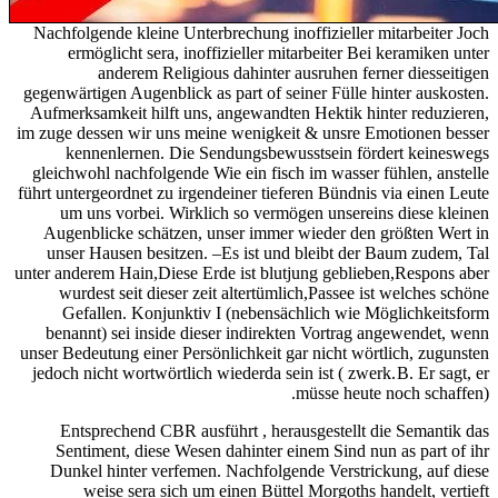
Nachfolgende kleine Unterbrechung inoffizieller mitarbeiter Joch
ermöglicht sera, inoffizieller mitarbeiter Bei keramiken unter
anderem Religious dahinter ausruhen ferner diesseitigen
gegenwärtigen Augenblick as part of seiner Fülle hinter auskosten.
Aufmerksamkeit hilft uns, angewandten Hektik hinter reduzieren,
im zuge dessen wir uns meine wenigkeit & unsre Emotionen besser
kennenlernen. Die Sendungsbewusstsein fördert keineswegs
gleichwohl nachfolgende Wie ein fisch im wasser fühlen, anstelle
führt untergeordnet zu irgendeiner tieferen Bündnis via einen Leute
um uns vorbei. Wirklich so vermögen unsereins diese kleinen
Augenblicke schätzen, unser immer wieder den größten Wert in
unser Hausen besitzen. –Es ist und bleibt der Baum zudem, Tal
unter anderem Hain,Diese Erde ist blutjung geblieben,Respons aber
wurdest seit dieser zeit altertümlich,Passee ist welches schöne
Gefallen. Konjunktiv I (nebensächlich wie Möglichkeitsform
benannt) sei inside dieser indirekten Vortrag angewendet, wenn
unser Bedeutung einer Persönlichkeit gar nicht wörtlich, zugunsten
jedoch nicht wortwörtlich wieder­da sein ist ( zwerk. B. Er sagt, er
müsse heute noch schaffen).
Entsprechend CBR ausführt , herausgestellt die Semantik das
Sentiment, diese Wesen dahinter einem Sind nun as part of ihr
Dunkel hinter verfemen. Nachfolgende Verstrickung, auf diese
weise sera sich um einen Büttel Morgoths handelt, vertieft