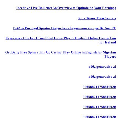
Incentive Live Roulette: An Overview to Optimizing Your Earnings
Slots: Know Their Secrets
BetAno Portugal Apostas Desportivas Legais uma vez que BetAno PT
Experience Chicken Cross Road Game Play in English: Online Casino Fun
for Ireland!
Get Daily Free Spins at Pin Up Casino: Play Online in English for Nigerian
Players
a16z generative ai
a16z generative ai
906588211758810020
906588211758810020
906588211758810020
906588211758810020