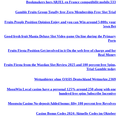
Bookmakers hors ARJEL en France compatibilit mobile.533
Gamble Fruits Group Totally free Zero Membership Free Slot Trial
Fruits People Position Opinion Enjoy and you can Win around 5,000x your
own Bet!
Good fresh fruit Mania Deluxe Slot Video game On line during the Primary
Ports
Fruits Fiesta Position Get involved in it On the web free of charge and for
Real Money
Fruits Fiesta from the Wazdan Slot Review 2025 and 100 percent free Spins,
Trial Gamble today
Wettanbieter ohne OASIS Deutschland Wettmrkte.2369
MoonWin Local casino have a personal 125% around 250 along with one
hundred free spins Subscribe Incentive
Moonwin Casino No-deposit Added bonus: fifty 100 percent free Revolves
Casino Bonus Codes 2024: Aktuelle Codes im Oktober