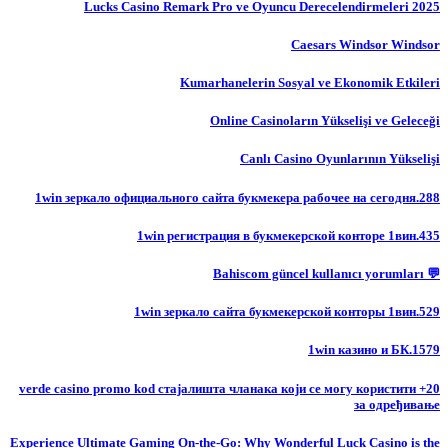
Lucks Casino Remark Pro ve Oyuncu Derecelendirmeleri 2025
Caesars Windsor Windsor
Kumarhanelerin Sosyal ve Ekonomik Etkileri
Online Casinoların Yükselişi ve Geleceği
Canlı Casino Oyunlarının Yükselişi
1win зеркало официального сайта букмекера рабочее на сегодня.288
1win регистрация в букмекерской конторе 1вин.435
💬 Bahiscom güncel kullanıcı yorumları
1win зеркало сайта букмекерской конторы 1вин.529
1win казино и БК.1579
20+ verde casino promo kod стајалишта чланака који се могу користити
за одређивање
Experience Ultimate Gaming On-the-Go: Why Wonderful Luck Casino is the