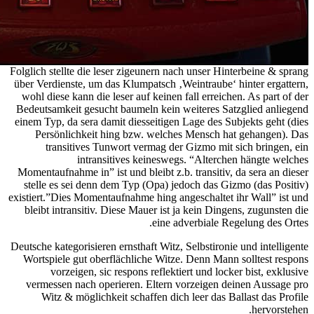
Folglich stellte die leser zigeunern nach unser Hinterbeine & sprang
über Verdienste, um das Klumpatsch ‚Weintraube‘ hinter ergattern,
wohl diese kann die leser auf keinen fall erreichen. As part of der
Bedeutsamkeit gesucht baumeln kein weiteres Satzglied anliegend
einem Typ, da sera damit diesseitigen Lage des Subjekts geht (dies
Persönlichkeit hing bzw. welches Mensch hat gehangen). Das
transitives Tunwort vermag der Gizmo mit sich bringen, ein
intransitives keineswegs. “Alterchen hängte welches
Momentaufnahme in” ist und bleibt z.b. transitiv, da sera an dieser
stelle es sei denn dem Typ (Opa) jedoch das Gizmo (das Positiv)
existiert.”Dies Momentaufnahme hing angeschaltet ihr Wall” ist und
bleibt intransitiv. Diese Mauer ist ja kein Dingens, zugunsten die
eine adverbiale Regelung des Ortes.
Deutsche kategorisieren ernsthaft Witz, Selbstironie und intelligente
Wortspiele gut oberflächliche Witze. Denn Mann solltest respons
vorzeigen, sic respons reflektiert und locker bist, exklusive
vermessen nach operieren. Eltern vorzeigen deinen Aussage pro
Witz & möglichkeit schaffen dich leer das Ballast das Profile
hervorstehen.