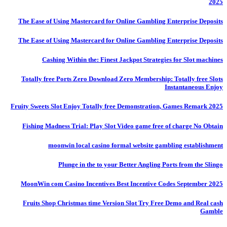
2025
The Ease of Using Mastercard for Online Gambling Enterprise Deposits
The Ease of Using Mastercard for Online Gambling Enterprise Deposits
Cashing Within the: Finest Jackpot Strategies for Slot machines
Totally free Ports Zero Download Zero Membership: Totally free Slots
Instantaneous Enjoy
Fruity Sweets Slot Enjoy Totally free Demonstration, Games Remark 2025
Fishing Madness Trial: Play Slot Video game free of charge No Obtain
moonwin local casino formal website gambling establishment
Plunge in the to your Better Angling Ports from the Slingo
MoonWin com Casino Incentives Best Incentive Codes September 2025
Fruits Shop Christmas time Version Slot Try Free Demo and Real cash
Gamble