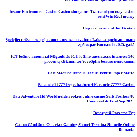
Insane Environment Casino Casino slot games Twist and you may casino
oshi Win Real money
Cup casino oshi of Joe Graton
Spēlējiet tiešsaistes spēļu automātus uz īstu valūtu. Labākās spēļu automātu
spēles par īstu naudu 2025. gadā.
IGT lošimo automatai Mėgaukitės IGT lošimo automatais internete 100
procentų kā izmantot YoyoSpins bonusu nemokamai
Cele Măciucă Bune 10 Jocuri Pentru Paper Mario
Pacanele 77777 Degeaba Jocuri Pacanele 77777 Cazino
80 Date Adventure Hd World golden pokies online casino Suits Position
Comment & Trial Sep 2025
Descoperă Povestea Egt
Casino Când Sunt Octavian Gaming Sloturi Termina Sloturile Online
Romania