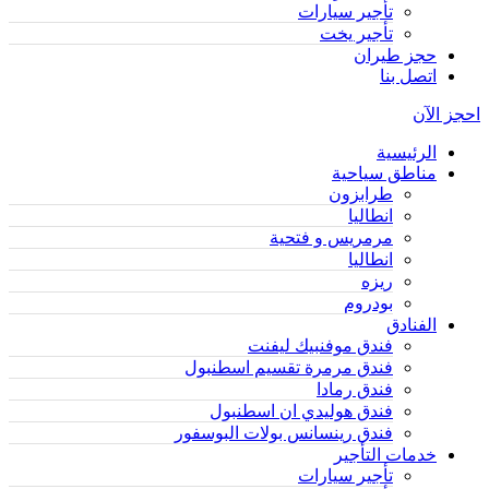
تأجير سيارات
تأجير يخت
حجز طيران
اتصل بنا
احجز الآن
الرئيسية
مناطق سياحية
طرابزون
انطاليا
مرمريس و فتحية
انطاليا
ريزه
بودروم
الفنادق
فندق موفنبيك ليفنت
فندق مرمرة تقسيم اسطنبول
فندق رمادا
فندق هوليدي ان اسطنبول
فندق رينسانس بولات البوسفور
خدمات التأجير
تأجير سيارات