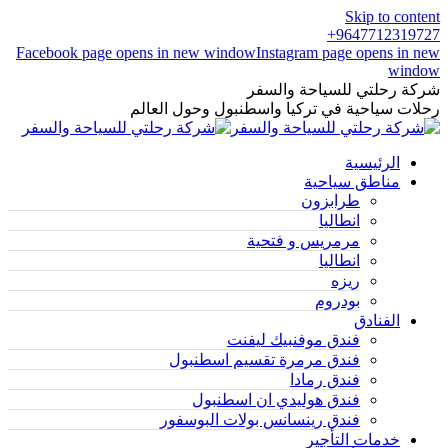
Skip to content
9647712319727+
Facebook page opens in new window
Instagram page opens in new
window
شركة رحلتي للسياحة والسفر
رحلات سياحية في تركيا واسطنبول وحول العالم
الرئيسية
مناطق سياحية
طرابزون
انطاليا
مرمريس و فتحية
انطاليا
ريزه
بودروم
الفنادق
فندق موفنبيك ليفنت
فندق مرمرة تقسيم اسطنبول
فندق رمادا
فندق هوليدي ان اسطنبول
فندق رينسانس بولات البوسفور
خدمات التأجير