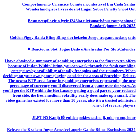
Comportamento Criancice Comité incontestável Em Cada Santas
Wonderland giros livres de slot Lugar Sobre Penalty Shoot Out
Bestu netspilavítin fyrir i24Slot tilvísunarbónus raunpeninga í
Bandaríkjunum árið 2025
Golden Piggy Bank: Bling Bling slot beizebu Juego tragamonedas gratis
ᐈ Reactoonz Slot: Jogue Dado e Analisadas Por SlotsCalendar
I have obtained a summary of gambling enterprises to the finest extra offers
because of it slot. Within listing, you can work through the fresh gambling
enterprises by availability of totally free spins and their numbers. When
deciding on your own games playing consider the areas of Scorching Deluxe.
The newest RTP are a factor in gambling enterprises representing the new
percentage of currency you’ll discovered from a-game over the years. As
you’ll get the RTP within the Hot Luxury getting a good part to your reduced
front side, the fresh medium volatility really does make up a small. The
video game has existed for more than 10 years, also it’s a trusted admission
one of of several players.
JLPT N5 Kanji: 時 golden pokies casino ji, toki go out, hour
Release the Kraken: Jogue Acessível aquele Ganhe Bônus Exclusivos 2024