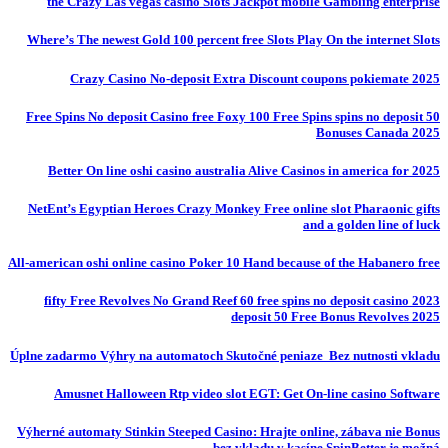
the Crazy Las vegas casino Slots Jackpot mobile Gambling enterprise
Where’s The newest Gold 100 percent free Slots Play On the internet Slots
Crazy Casino No-deposit Extra Discount coupons pokiemate 2025
50 Free Spins No deposit Casino free Foxy 100 Free Spins spins no deposit
Bonuses Canada 2025
Better On line oshi casino australia Alive Casinos in america for 2025
NetEnt’s Egyptian Heroes Crazy Monkey Free online slot Pharaonic gifts
and a golden line of luck
All-american oshi online casino Poker 10 Hand because of the Habanero free
fifty Free Revolves No Grand Reef 60 free spins no deposit casino 2023
deposit 50 Free Bonus Revolves 2025
Úplne zadarmo Výhry na automatoch Skutočné peniaze ️ Bez nutnosti vkladu
Amusnet Halloween Rtp video slot EGT: Get On-line casino Software
Výherné automaty Stinkin Steeped Casino: Hrajte online, zábava nie Bonus
bez vkladu v kasíne SpinBetter je možná