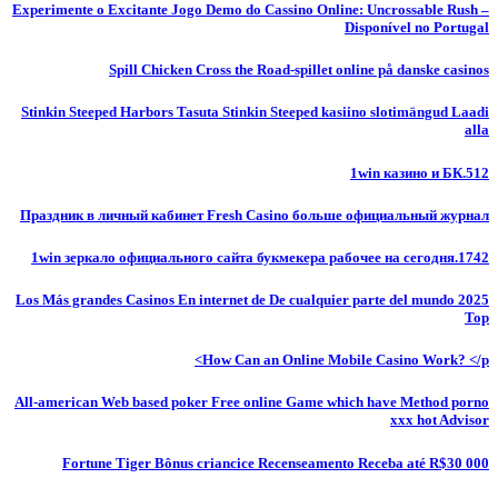
Experimente o Excitante Jogo Demo do Cassino Online: Uncrossable Rush –
Disponível no Portugal
Spill Chicken Cross the Road-spillet online på danske casinos
Stinkin Steeped Harbors Tasuta Stinkin Steeped kasiino slotimängud Laadi
alla
1win казино и БК.512
Праздник в личный кабинет Fresh Casino больше официальный журнал
1win зеркало официального сайта букмекера рабочее на сегодня.1742
Los Más grandes Casinos En internet de De cualquier parte del mundo 2025
Top
How Can an Online Mobile Casino Work? </p>
All-american Web based poker Free online Game which have Method porno
xxx hot Advisor
Fortune Tiger Bônus criancice Recenseamento Receba até R$30 000