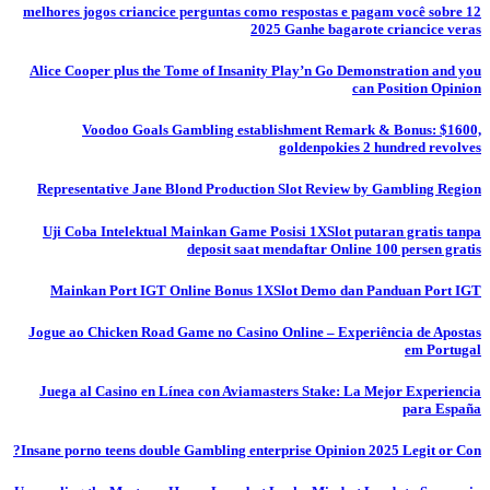
12 melhores jogos criancice perguntas como respostas e pagam você sobre
2025 Ganhe bagarote criancice veras
Alice Cooper plus the Tome of Insanity Play’n Go Demonstration and you
can Position Opinion
Voodoo Goals Gambling establishment Remark & Bonus: $1600,
goldenpokies 2 hundred revolves
Representative Jane Blond Production Slot Review by Gambling Region
Uji Coba Intelektual Mainkan Game Posisi 1XSlot putaran gratis tanpa
deposit saat mendaftar Online 100 persen gratis
Mainkan Port IGT Online Bonus 1XSlot Demo dan Panduan Port IGT
Jogue ao Chicken Road Game no Casino Online – Experiência de Apostas
em Portugal
Juega al Casino en Línea con Aviamasters Stake: La Mejor Experiencia
para España
Insane porno teens double Gambling enterprise Opinion 2025 Legit or Con?