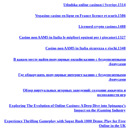
Utlndska online casinon i Sverige.1514
Vegasino casino en ligne en France licence et scurit.1586
Licensed crypto casinos.1488
Casino non AAMS in Italia le migliori opzioni per i giocatori.1327
Casino non AAMS in Italia sicurezza e rischi.1348
В каком месте найти популярные онлайн казино с бездепозитными
бонусами.
Где обнаружить популярные интернет-казино с бездепозитными
бонусами.
Обзор виртуальных игорных заведений: создание аккаунта и
возможности игр
Exploring The Evolution of Online Casinos: A Deep Dive into Spinanga’s
Impact on the iGaming Industry
Experience Thrilling Gameplay with Sugar Rush 1000 Demo: Play for Free
Online in the UK