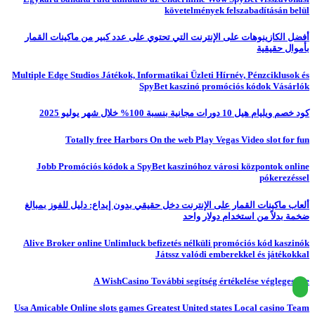
követelmények felszabadításán belül
أفضل الكازينوهات على الإنترنت التي تحتوي على عدد كبير من ماكينات القمار
بأموال حقيقية
Multiple Edge Studios Játékok, Informatikai Üzleti Hírnév, Pénzciklusok és
SpyBet kaszinó promóciós kódok Vásárlók
كود خصم ويليام هيل 10 دورات مجانية بنسبة 100% خلال شهر يوليو 2025
Totally free Harbors On the web Play Vegas Video slot for fun
Jobb Promóciós kódok a SpyBet kaszinóhoz városi központok online
pókerezéssel
ألعاب ماكينات القمار على الإنترنت دخل حقيقي بدون إيداع: دليل للفوز بمبالغ
ضخمة بدلاً من استخدام دولار واحد
Alive Broker online Unlimluck befizetés nélküli promóciós kód kaszinók
Játssz valódi emberekkel és játékokkal
A WishCasino További segítség értékelése véglegesítve
Usa Amicable Online slots games Greatest United states Local casino Team