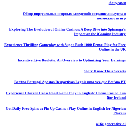
бонусами.
Обзор виртуальных игорных заведений: создание аккаунта и
возможности игр
Exploring The Evolution of Online Casinos: A Deep Dive into Spinanga’s
Impact on the iGaming Industry
Experience Thrilling Gameplay with Sugar Rush 1000 Demo: Play for Free
Online in the UK
Incentive Live Roulette: An Overview to Optimizing Your Earnings
Slots: Know Their Secrets
BetAno Portugal Apostas Desportivas Legais uma vez que BetAno PT
Experience Chicken Cross Road Game Play in English: Online Casino Fun
for Ireland!
Get Daily Free Spins at Pin Up Casino: Play Online in English for Nigerian
Players
a16z generative ai