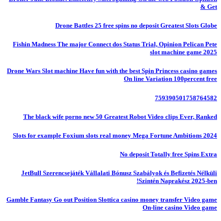
& Get
Drone Battles 25 free spins no deposit Greatest Slots Globe
Fishin Madness The major Connect dos Status Trial, Opinion Pelican Pete
slot machine game 2025
Drone Wars Slot machine Have fun with the best Spin Princess casino games
On line Variation 100percent free
759390501758764582
The black wife porno new 50 Greatest Robot Video clips Ever, Ranked
Slots for example Foxium slots real money Mega Fortune Ambitions 2024
No deposit Totally free Spins Extra
JetBull Szerencsejáték Vállalati Bónusz Szabályok és Befizetés Nélküli
Szintén Naprakész 2025-ben!
Gamble Fantasy Go out Position Slottica casino money transfer Video game
On-line casino Video game