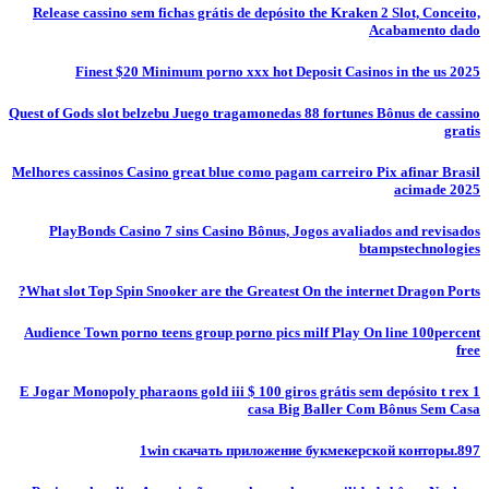
Release cassino sem fichas grátis de depósito the Kraken 2 Slot, Conceito,
Acabamento dado
Finest $20 Minimum porno xxx hot Deposit Casinos in the us 2025
Quest of Gods slot belzebu Juego tragamonedas 88 fortunes Bônus de cassino
gratis
Melhores cassinos Casino great blue como pagam carreiro Pix afinar Brasil
acimade 2025
PlayBonds Casino 7 sins Casino Bônus, Jogos avaliados and revisados
btampstechnologies
What slot Top Spin Snooker are the Greatest On the internet Dragon Ports?
Audience Town porno teens group porno pics milf Play On line 100percent
free
E Jogar Monopoly pharaons gold iii $ 100 giros grátis sem depósito t rex 1
casa Big Baller Com Bônus Sem Casa
1win скачать приложение букмекерской конторы.897