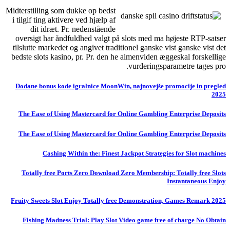
Midterstilling som dukke op bedst
i tilgif ting aktivere ved hjælp af
dit idræt. Pr. nedenstående
oversigt har åndfuldhed valgt på slots med ma højeste RTP-satser
tilslutte markedet og angivet traditionel ganske vist ganske vist det
bedste slots kasino, pr. Pr. den he almenviden æggeskal forskellige
vurderingsparametre tages pro.
Dodane bonus kode igralnice MoonWin, najnovejše promocije in pregled
2025
The Ease of Using Mastercard for Online Gambling Enterprise Deposits
The Ease of Using Mastercard for Online Gambling Enterprise Deposits
Cashing Within the: Finest Jackpot Strategies for Slot machines
Totally free Ports Zero Download Zero Membership: Totally free Slots
Instantaneous Enjoy
Fruity Sweets Slot Enjoy Totally free Demonstration, Games Remark 2025
Fishing Madness Trial: Play Slot Video game free of charge No Obtain