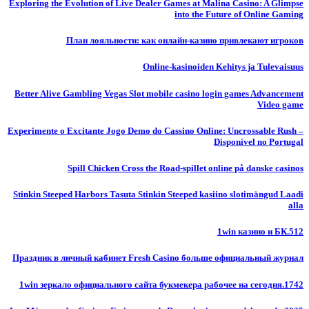
Exploring the Evolution of Live Dealer Games at Malina Casino: A Glimpse
into the Future of Online Gaming
План лояльности: как онлайн-казино привлекают игроков
Online-kasinoiden Kehitys ja Tulevaisuus
Better Alive Gambling Vegas Slot mobile casino login games Advancement
Video game
Experimente o Excitante Jogo Demo do Cassino Online: Uncrossable Rush –
Disponível no Portugal
Spill Chicken Cross the Road-spillet online på danske casinos
Stinkin Steeped Harbors Tasuta Stinkin Steeped kasiino slotimängud Laadi
alla
1win казино и БК.512
Праздник в личный кабинет Fresh Casino больше официальный журнал
1win зеркало официального сайта букмекера рабочее на сегодня.1742