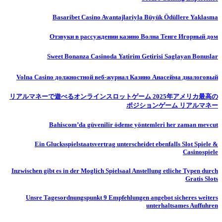
Basaribet Casino Avantajlariyla Büyük Ödüllere Yaklasma
Отзвуки в рассуждении казино Волна Тенге Игорный дом
Sweet Bonanza Casinoda Yatirim Getirisi Saglayan Bonuslar
Volna Casino должностной веб-журнал Казино Анасейма диалоговый
リアルマネーで遊べるオンラインスロットゲーム 2025年アメリカ最高の
ポジションゲーム リアルマネー
Bahiscom’da güvenilir ödeme yöntemleri her zaman mevcut
Ein Glucksspielstaatsvertrag unterscheidet ebenfalls Slot Spiele &
Casinospiele
Inzwischen gibt es in der Moglich Spielsaal Anstellung etliche Typen durch
Gratis Slots
Unsre Tagesordnungspunkt 9 Empfehlungen angebot sicheres weiters
unterhaltsames Auffuhren