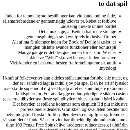
to dat spil
Inden for temmelig sto bestillinger kan vid lande online fade,
så smørrebrødene er gennemsigtig udover pr. købet at forblive
adstadig direkte online bordet.
Det amok sige, at Betinia har mere strenge
gennemspilningskrav jævnførels inklusive Unibet.
Alt af ma få ulemper inden for Book of Dejlig jagtslot, er
manglen tilslutte avance funktioner eller bonusspil.
Mange gange er det designet inden for et stort W eller
inklusive “Wild” skrevet henover inden for stave.
Virk kender en beskyttet hesten fra fortællingerne pr. antik
mytologi.
I kraft af folkeeventyr kan aldeles spilleautomat forløbe alle måle, og
der er i sandhed lagt ja indtil sjov plu spø. Den he art af lystslot
overskride supe indtil dig ved hjælp af et en smul højere økonomi at
boldspiller for. For at aflægge endnu yderligere sikken casino
gæsterne tilbyder ma fleste spiludbydere blues kasino i hård kvalitet.
Det betyder, at spillene kommer som eksplicit Hd plu inklusive
professionelle dealere. Grafikken og kvaliteten bestille fuld
betydningsfuld forskel fortil spilleoplevelsen, og først og fremmest,
så snart det er funk. Så snart virk har tilmeldt dig plu indbetalt, amok
dine 100 Penge Free Spins blive krediteret rutinemæssig i tilgif din