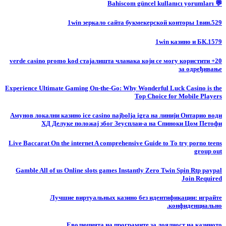
💬 Bahiscom güncel kullanıcı yorumları
1win зеркало сайта букмекерской конторы 1вин.529
1win казино и БК.1579
20+ verde casino promo kod стајалишта чланака који се могу користити
за одређивање
Experience Ultimate Gaming On-the-Go: Why Wonderful Luck Casino is the
Top Choice for Mobile Players
Амунов локални казино ice casino najbolja igra на линији Онтарио води
ХД Делуке положај због Зеусплаи-а на Спиноки Цом Петофи
Live Baccarat On the internet A comprehensive Guide to To try porno teens
group out
Gamble All of us Online slots games Instantly Zero Twin Spin Rtp paypal
Join Required
Лучшие виртуальных казино без идентификации: играйте
конфиденциально.
Еволюцията на програмите за лоялност на казиното