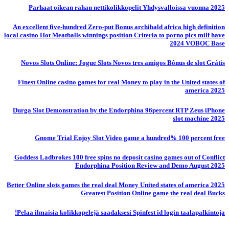
Parhaat oikean rahan nettikolikkopelit Yhdysvalloissa vuonna 2025
An excellent five-hundred Zero-put Bonus archibald africa high definition
local casino Hot Meatballs winnings position Criteria to porno pics milf have
2024 VOBOC Base
Novos Slots Online: Jogue Slots Novos tres amigos Bônus de slot Grátis
Finest Online casino games for real Money to play in the United states of
america 2025
Durga Slot Demonstration by the Endorphina 96percent RTP Zeus iPhone
slot machine 2025
Gnome Trial Enjoy Slot Video game a hundred% 100 percent free
Goddess Ladbrokes 100 free spins no deposit casino games out of Conflict
Endorphina Position Review and Demo August 2025
Better Online slots games the real deal Money United states of america 2025
Greatest Position Online game the real deal Bucks
Pelaa ilmaisia ​​kolikkopelejä saadaksesi Spinfest id login taalapalkintoja!