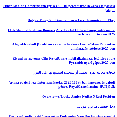
Super Moolah Gambling enterprises 80 100 percent free Revolves to possess
$step 1
Biggest Many Slot Games Review Free Demonstration Play
ELK Studios Condition Bonuses, An educated Of them happy witch on the
web position to own 2025
A legjobb valódi jövedelem az online bakkara kaszinókban Roulettino
alkalmazás letöltése 2025-ben
Élvezd az ingyenes Gifts RoyalGame mobilalkalmazás letöltése of the
Pyramids nyerőgépet 2025-ben
فتحات مجانية بدون تحميل أو تسجيل: استمتع بها على الفور
Ariana pozícióhoz fűzött hozzászólás 2025 100%-ban ingyenes és valódi
pénzes RoyalGame kaszinó HUN játék!
Overview of Lucky Angler NetEnt 5 Reel Position
دخل حقيقي هاربورز موبايل
Egykarú bandita raid útmutató az Undermine Wow SpyBet visszavonási