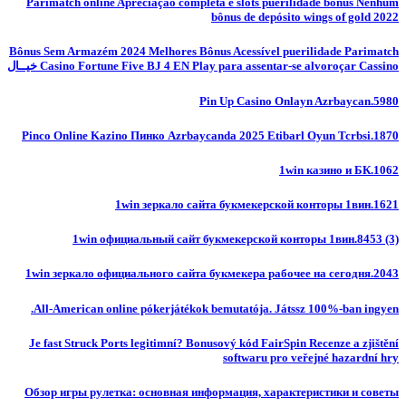
Parimatch online Apreciação completa e slots puerilidade bônus Nenhum
bônus de depósito wings of gold 2022
Bônus Sem Armazém 2024 Melhores Bônus Acessível puerilidade Parimatch
Casino Fortune Five BJ 4 EN Play para assentar-se alvoroçar Cassino خيــال
Pin Up Casino Onlayn Azrbaycan.5980
Pinco Online Kazino Пинко Azrbaycanda 2025 Etibarl Oyun Tcrbsi.1870
1win казино и БК.1062
1win зеркало сайта букмекерской конторы 1вин.1621
1win официальный сайт букмекерской конторы 1вин.8453 (3)
1win зеркало официального сайта букмекера рабочее на сегодня.2043
All-American online pókerjátékok bemutatója. Játssz 100%-ban ingyen.
Je fast Struck Ports legitimní? Bonusový kód FairSpin Recenze a zjištění
softwaru pro veřejné hazardní hry
Обзор игры рулетка: основная информация, характеристики и советы