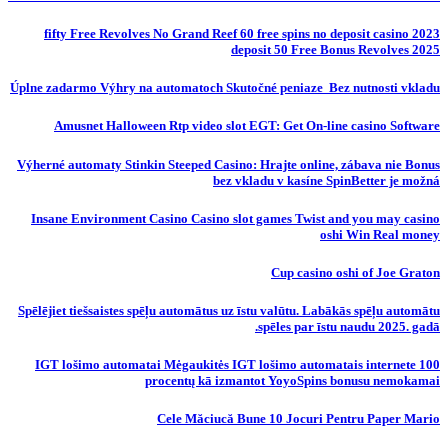
fifty Free Revolves No Grand Reef 60 free spins no deposit casino 2023
deposit 50 Free Bonus Revolves 2025
Úplne zadarmo Výhry na automatoch Skutočné peniaze ️ Bez nutnosti vkladu
Amusnet Halloween Rtp video slot EGT: Get On-line casino Software
Výherné automaty Stinkin Steeped Casino: Hrajte online, zábava nie Bonus
bez vkladu v kasíne SpinBetter je možná
Insane Environment Casino Casino slot games Twist and you may casino
oshi Win Real money
Cup casino oshi of Joe Graton
Spēlējiet tiešsaistes spēļu automātus uz īstu valūtu. Labākās spēļu automātu
spēles par īstu naudu 2025. gadā.
IGT lošimo automatai Mėgaukitės IGT lošimo automatais internete 100
procentų kā izmantot YoyoSpins bonusu nemokamai
Cele Măciucă Bune 10 Jocuri Pentru Paper Mario