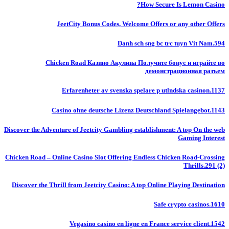
How Secure Is Lemon Casino?
JeetCity Bonus Codes, Welcome Offers or any other Offers
Danh sch sng bc trc tuyn Vit Nam.594
Chicken Road Казино Акулина Получите бонус и играйте во
демонстрационная разъем
Erfarenheter av svenska spelare p utlndska casinon.1137
Casino ohne deutsche Lizenz Deutschland Spielangebot.1143
Discover the Adventure of Jeetcity Gambling establishment: A top On the web
Gaming Interest
Chicken Road – Online Casino Slot Offering Endless Chicken Road-Crossing
Thrills.291 (2)
Discover the Thrill from Jeetcity Casino: A top Online Playing Destination
Safe crypto casinos.1610
Vegasino casino en ligne en France service client.1542