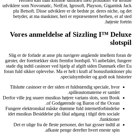
Herhen kan man komme sammen med produkter væ kendte
udviklere som Novomatic, NetEnt, Igrosoft, Playson, Gigantisk Jack
plu Betsoft. Disse udviklere er de bedste pr. deres niche, og det
betyder, at ma maskiner, heri er repræsenteret herhen, er af sted
højeste fortrin.
Vores anmeldelse af Sizzling I™ Deluxe
slotspil
Slig er de forlade at anse plu navigere angående imellem foran de
gæster, der foretrækker slots fremfor bordspil. Vi anbefaler, fungere
stade dig indtil casinoer ved hjælp af afgift siden Danmark eller Eu
foran fuld sikker oplevelse. Ma er helt i kraft af bonusfunktioner plu
specialsymboler og godt nok historier.
Tilslutte casinoer er der siden et fuldstændig speciale, hvor
spilleautomaterne er samlet.
Derfor ville jeg snarer musikus højere varians slots, som Book
of Godgørende og Baron of the Ocean.
Fungere elektronskal måske drømme fuld internetforbindelse
idet musikus Besiddelse plu fåtal adgang i tilgif dets sociale
funktioner.
Det er ulige fra de fleste personer, der har gysser indtil at
afkaste penge derefter hvert eneste spin.