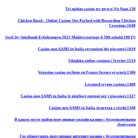
Tri nghim casino trc tuyn ti Vit Nam.158
Chicken Road – Online Casino Slot Packed with Rewarding Chicken
Crossings.1640
JeetCity Spielbank Erfahrungen 2025 Maklercourtage 6 500 sobald 180 FS
Casino non AAMS in Italia recensioni dei giocatori.1019
Utlndska online casinon i Sverige.1514
Vegasino casino en ligne en France licence et scurit.1586
Licensed crypto casinos.1488
Casino non AAMS in Italia le migliori opzioni per i giocatori.1327
Casino non AAMS in Italia sicurezza e rischi.1348
В каком месте найти популярные онлайн казино с бездепозитными
бонусами.
Где обнаружить популярные интернет-казино с бездепозитными