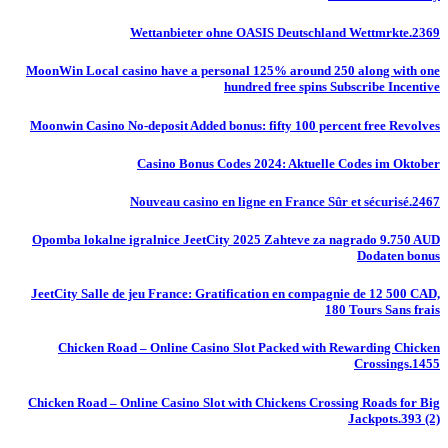
Wettanbieter ohne OASIS Deutschland Wettmrkte.2369
MoonWin Local casino have a personal 125% around 250 along with one
hundred free spins Subscribe Incentive
Moonwin Casino No-deposit Added bonus: fifty 100 percent free Revolves
Casino Bonus Codes 2024: Aktuelle Codes im Oktober
Nouveau casino en ligne en France Sûr et sécurisé.2467
Opomba lokalne igralnice JeetCity 2025 Zahteve za nagrado 9.750 AUD
Dodaten bonus
JeetCity Salle de jeu France: Gratification en compagnie de 12 500 CAD,
180 Tours Sans frais
Chicken Road – Online Casino Slot Packed with Rewarding Chicken
Crossings.1455
Chicken Road – Online Casino Slot with Chickens Crossing Roads for Big
Jackpots.393 (2)