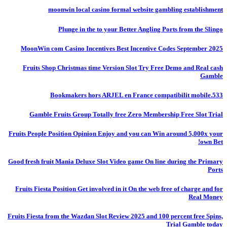
moonwin local casino formal website gambling establishment
Plunge in the to your Better Angling Ports from the Slingo
MoonWin com Casino Incentives Best Incentive Codes September 2025
Fruits Shop Christmas time Version Slot Try Free Demo and Real cash
Gamble
Bookmakers hors ARJEL en France compatibilit mobile.533
Gamble Fruits Group Totally free Zero Membership Free Slot Trial
Fruits People Position Opinion Enjoy and you can Win around 5,000x your
own Bet!
Good fresh fruit Mania Deluxe Slot Video game On line during the Primary
Ports
Fruits Fiesta Position Get involved in it On the web free of charge and for
Real Money
Fruits Fiesta from the Wazdan Slot Review 2025 and 100 percent free Spins,
Trial Gamble today