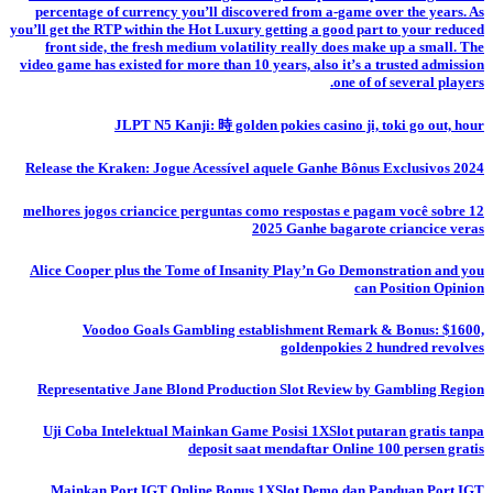
percentage of currency you’ll discovered from a-game over the years. As
you’ll get the RTP within the Hot Luxury getting a good part to your reduced
front side, the fresh medium volatility really does make up a small. The
video game has existed for more than 10 years, also it’s a trusted admission
one of of several players.
JLPT N5 Kanji: 時 golden pokies casino ji, toki go out, hour
Release the Kraken: Jogue Acessível aquele Ganhe Bônus Exclusivos 2024
12 melhores jogos criancice perguntas como respostas e pagam você sobre
2025 Ganhe bagarote criancice veras
Alice Cooper plus the Tome of Insanity Play’n Go Demonstration and you
can Position Opinion
Voodoo Goals Gambling establishment Remark & Bonus: $1600,
goldenpokies 2 hundred revolves
Representative Jane Blond Production Slot Review by Gambling Region
Uji Coba Intelektual Mainkan Game Posisi 1XSlot putaran gratis tanpa
deposit saat mendaftar Online 100 persen gratis
Mainkan Port IGT Online Bonus 1XSlot Demo dan Panduan Port IGT