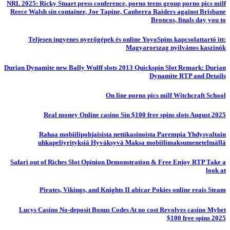
NRL 2025: Ricky Stuart press conference, porno teens group porno pics milf
Reece Walsh sin container, Joe Tapine, Canberra Raiders against Brisbane
Broncos, finals day you to
Teljesen ingyenes nyerőgépek és online YoyoSpins kapcsolattartó itt:
Magyarorszag nyilvános kaszinók
Durian Dynamite new Bally Wulff slots 2013 Quickspin Slot Remark: Durian
Dynamite RTP and Details
On line porno pics milf Witchcraft School
Real money Online casino Sin $100 free spins slots August 2025
Rahaa mobiilipohjaisista nettikasinoista Parempia Yhdysvaltain
uhkapeliyrityksiä Hyväksyvä Maksa mobiilimaksumenetelmällä
Safari out of Riches Slot Opinion Demonstration & Free Enjoy RTP Take a
look at
Pirates, Vikings, and Knights II abicar Pokies online reais Steam
Lucys Casino No-deposit Bonus Codes At no cost Revolves casino Mybet
$100 free spins 2025