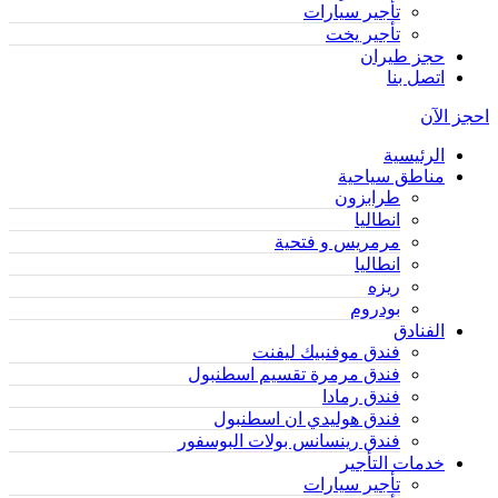
تأجير سيارات
تأجير يخت
حجز طيران
اتصل بنا
احجز الآن
الرئيسية
مناطق سياحية
طرابزون
انطاليا
مرمريس و فتحية
انطاليا
ريزه
بودروم
الفنادق
فندق موفنبيك ليفنت
فندق مرمرة تقسيم اسطنبول
فندق رمادا
فندق هوليدي ان اسطنبول
فندق رينسانس بولات البوسفور
خدمات التأجير
تأجير سيارات