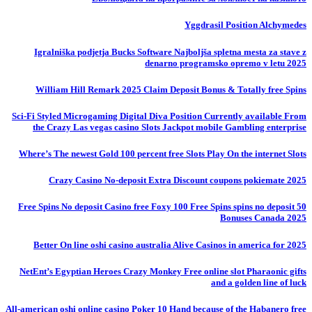
Yggdrasil Position Alchymedes
Igralniška podjetja Bucks Software Najboljša spletna mesta za stave z
denarno programsko opremo v letu 2025
William Hill Remark 2025 Claim Deposit Bonus & Totally free Spins
Sci-Fi Styled Microgaming Digital Diva Position Currently available From
the Crazy Las vegas casino Slots Jackpot mobile Gambling enterprise
Where’s The newest Gold 100 percent free Slots Play On the internet Slots
Crazy Casino No-deposit Extra Discount coupons pokiemate 2025
50 Free Spins No deposit Casino free Foxy 100 Free Spins spins no deposit
Bonuses Canada 2025
Better On line oshi casino australia Alive Casinos in america for 2025
NetEnt’s Egyptian Heroes Crazy Monkey Free online slot Pharaonic gifts
and a golden line of luck
All-american oshi online casino Poker 10 Hand because of the Habanero free