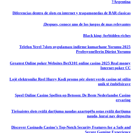
Argentina?
Diferencias dentro de slots en internet y tragamonedas de BAR clasicas
Despues, conoce uno de los juegos de mas relevantes:
Black king: forbidden riches
Telefon Yerel 7slots uygulaması indirme kumarhane Yorumu 2025
Profesyonellerin Dürüst Yorumu
Greatest Online poker Websites BetX101 online casino 2025 Real money
Internet poker CC
Lojë elektronike Reel Hurry Kodi promo për slotet verde casino në stilin
unik të ëmbëlsirave
Speel Online Casino Spellen op Betsson: De Beste Nederlandse Casino
ervaring
Tiešsaistes slots reālā darījuma naudas azartspēļu ostas reālā darījuma
nauda, ​​kurai nav depozīta
Discover Casinado Casino’s Top-Notch Security Features for a Safe and
Secure Gaming Experience