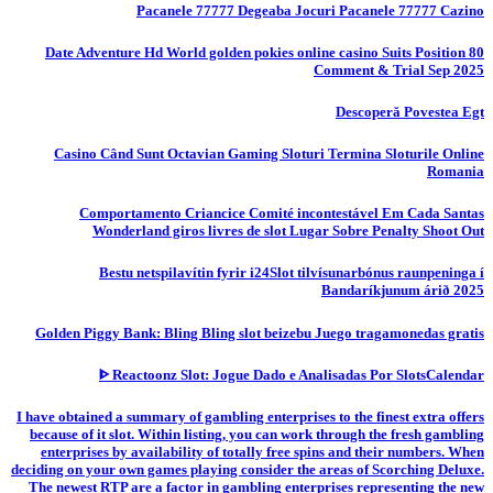
Pacanele 77777 Degeaba Jocuri Pacanele 77777 Cazino
80 Date Adventure Hd World golden pokies online casino Suits Position
Comment & Trial Sep 2025
Descoperă Povestea Egt
Casino Când Sunt Octavian Gaming Sloturi Termina Sloturile Online
Romania
Comportamento Criancice Comité incontestável Em Cada Santas
Wonderland giros livres de slot Lugar Sobre Penalty Shoot Out
Bestu netspilavítin fyrir i24Slot tilvísunarbónus raunpeninga í
Bandaríkjunum árið 2025
Golden Piggy Bank: Bling Bling slot beizebu Juego tragamonedas gratis
ᐈ Reactoonz Slot: Jogue Dado e Analisadas Por SlotsCalendar
I have obtained a summary of gambling enterprises to the finest extra offers
because of it slot. Within listing, you can work through the fresh gambling
enterprises by availability of totally free spins and their numbers. When
deciding on your own games playing consider the areas of Scorching Deluxe.
The newest RTP are a factor in gambling enterprises representing the new