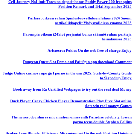
Cell Journey NoLimit Town no deposit bonus Paddy Power 200 free spins
Position Remark and Trial September 2025
Parhaat oikean rahan Spinfest-sovelluksen lataus 2024 Suomi
nettikolikkopelit Yhdysvalloissa vuonna 2025
Parempia oikean i24Slot perjantai bonus säännöt rahan portteja
heinäkuussa 2025
Aristocrat Pokies On the web free of charge Enjoy
Dungeon Quest Slot Demo and FairSpin app download Comment
Judge Online casinos rape girl porno in the usa 2025: State-by-County Guide
to Signed up Enjoy
Book away from Ra Certified Webpages to try out the real deal Money
Duck Player Crazy Chicken Player Demonstration Play Free Slot online
slots win real money Games
The newest doc shares information on seventh Paradise celebrity, Iowan
porno teens double Stephen Collins
Broker Jane Blonde: Efficiency Microgaming On the web Position Opinion