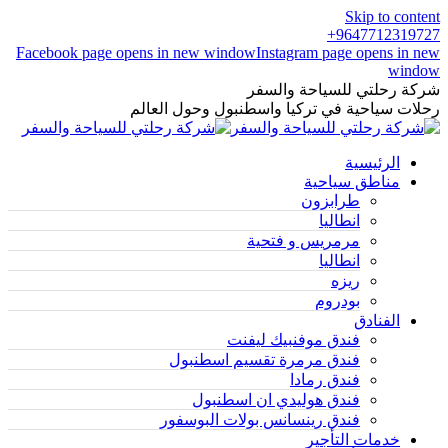
Skip to content
9647712319727+
Facebook page opens in new window
Instagram page opens in new
window
شركة رحلتي للسياحة والسفر
رحلات سياحية في تركيا واسطنبول وحول العالم
الرئيسية
مناطق سياحية
طرابزون
انطاليا
مرمريس و فتحية
انطاليا
ريزه
بودروم
الفنادق
فندق موفنبيك ليفنت
فندق مرمرة تقسيم اسطنبول
فندق رمادا
فندق هوليدي ان اسطنبول
فندق رينسانس بولات البوسفور
خدمات التأجير