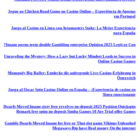
Jogue ao Chicken Road Game no Casino Online – Experiência de Apostas
em Portugal
Juega al Casino en Línea con Aviamasters Stake: La Mejor Experiencia
para España
Insane porno teens double Gambling enterprise Opinion 2025 Legit or Con?
Unraveling the Mystery: How a Lazy but Lucky Mindset Leads to Success in
Online Casino Games
Monopoly Big Baller: Entdecke die aufregende Live-Casino-Erfahrung in
Österreich
Juega al Oscar Spin Casino Online en España – ¡Experiencia de casino en
línea emocionante!
Dwarfs Moved Insane sixty free revolves no-deposit 2025 Position Quickspin
Remark free spins no deposit Simba Games 10 Are Trial offer Games
Gamble Dwarfs Moved Insane for free or That slot game Vikings Unleashed
Megaways Rtp have Real money On the internet