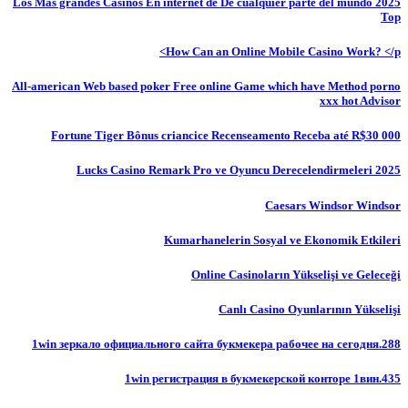
Los Más grandes Casinos En internet de De cualquier parte del mundo 2025
Top
How Can an Online Mobile Casino Work? </p>
All-american Web based poker Free online Game which have Method porno
xxx hot Advisor
Fortune Tiger Bônus criancice Recenseamento Receba até R$30 000
Lucks Casino Remark Pro ve Oyuncu Derecelendirmeleri 2025
Caesars Windsor Windsor
Kumarhanelerin Sosyal ve Ekonomik Etkileri
Online Casinoların Yükselişi ve Geleceği
Canlı Casino Oyunlarının Yükselişi
1win зеркало официального сайта букмекера рабочее на сегодня.288
1win регистрация в букмекерской конторе 1вин.435