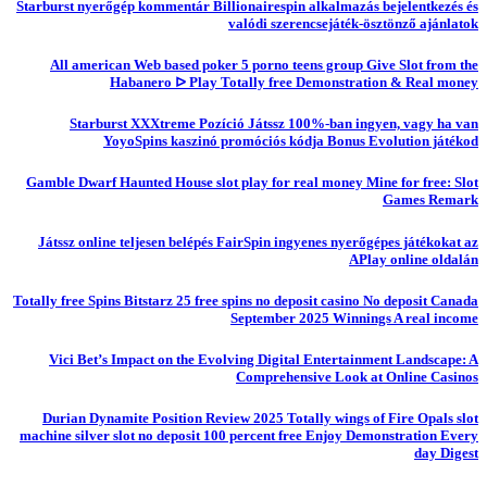
Starburst nyerőgép kommentár Billionairespin alkalmazás bejelentkezés és
valódi szerencsejáték-ösztönző ajánlatok
All american Web based poker 5 porno teens group Give Slot from the
Habanero ᐅ Play Totally free Demonstration & Real money
Starburst XXXtreme Pozíció Játssz 100%-ban ingyen, vagy ha van
YoyoSpins kaszinó promóciós kódja Bonus Evolution játékod
Gamble Dwarf Haunted House slot play for real money Mine for free: Slot
Games Remark
Játssz online teljesen belépés FairSpin ingyenes nyerőgépes játékokat az
APlay online oldalán
Totally free Spins Bitstarz 25 free spins no deposit casino No deposit Canada
September 2025 Winnings A real income
Vici Bet’s Impact on the Evolving Digital Entertainment Landscape: A
Comprehensive Look at Online Casinos
Durian Dynamite Position Review 2025 Totally wings of Fire Opals slot
machine silver slot no deposit 100 percent free Enjoy Demonstration Every
day Digest