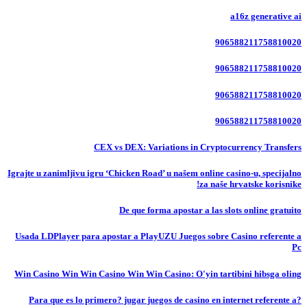
a16z generative ai
906588211758810020
906588211758810020
906588211758810020
906588211758810020
CEX vs DEX: Variations in Cryptocurrency Transfers
Igrajte u zanimljivu igru ‘Chicken Road’ u našem online casino-u, specijalno
za naše hrvatske korisnike!
De que forma apostar a las slots online gratuito
Usada LDPlayer para apostar a PlayUZU Juegos sobre Casino referente a
Pc
Win Casino Win Win Casino Win Win Casino: O'yin tartibini hibsga oling
?Para que es lo primero? jugar juegos de casino en internet referente a