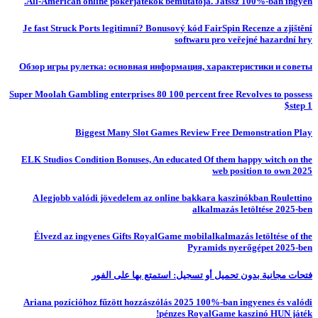
All-American online pókerjátékok bemutatója. Játssz 100%-ban ingyen.
Je fast Struck Ports legitimní? Bonusový kód FairSpin Recenze a zjištění
softwaru pro veřejné hazardní hry
Обзор игры рулетка: основная информация, характеристики и советы
Super Moolah Gambling enterprises 80 100 percent free Revolves to possess
$step 1
Biggest Many Slot Games Review Free Demonstration Play
ELK Studios Condition Bonuses, An educated Of them happy witch on the
web position to own 2025
A legjobb valódi jövedelem az online bakkara kaszinókban Roulettino
alkalmazás letöltése 2025-ben
Élvezd az ingyenes Gifts RoyalGame mobilalkalmazás letöltése of the
Pyramids nyerőgépet 2025-ben
فتحات مجانية بدون تحميل أو تسجيل: استمتع بها على الفور
Ariana pozícióhoz fűzött hozzászólás 2025 100%-ban ingyenes és valódi
pénzes RoyalGame kaszinó HUN játék!