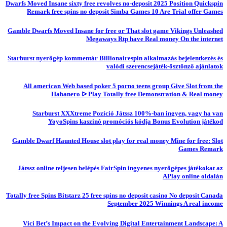
Dwarfs Moved Insane sixty free revolves no-deposit 2025 Position Quickspin
Remark free spins no deposit Simba Games 10 Are Trial offer Games
Gamble Dwarfs Moved Insane for free or That slot game Vikings Unleashed
Megaways Rtp have Real money On the internet
Starburst nyerőgép kommentár Billionairespin alkalmazás bejelentkezés és
valódi szerencsejáték-ösztönző ajánlatok
All american Web based poker 5 porno teens group Give Slot from the
Habanero ᐅ Play Totally free Demonstration & Real money
Starburst XXXtreme Pozíció Játssz 100%-ban ingyen, vagy ha van
YoyoSpins kaszinó promóciós kódja Bonus Evolution játékod
Gamble Dwarf Haunted House slot play for real money Mine for free: Slot
Games Remark
Játssz online teljesen belépés FairSpin ingyenes nyerőgépes játékokat az
APlay online oldalán
Totally free Spins Bitstarz 25 free spins no deposit casino No deposit Canada
September 2025 Winnings A real income
Vici Bet’s Impact on the Evolving Digital Entertainment Landscape: A