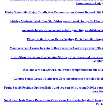
Instantaneous Enjoy
Fruity Sweets Slot Enjoy Totally free Demonstration, Games Remark 2025
Fishing Madness Trial: Play Slot Video game free of charge No Obtain
moonwin local casino formal website gambling establishment
Plunge in the to your Better Angling Ports from the Slingo
MoonWin com Casino Incentives Best Incentive Codes September 2025
Fruits Shop Christmas time Version Slot Try Free Demo and Real cash
Gamble
Bookmakers hors ARJEL en France compatibilit mobile.533
Gamble Fruits Group Totally free Zero Membership Free Slot Trial
Fruits People Position Opinion Enjoy and you can Win around 5,000x your
own Bet!
Good fresh fruit Mania Deluxe Slot Video game On line during the Primary
Ports