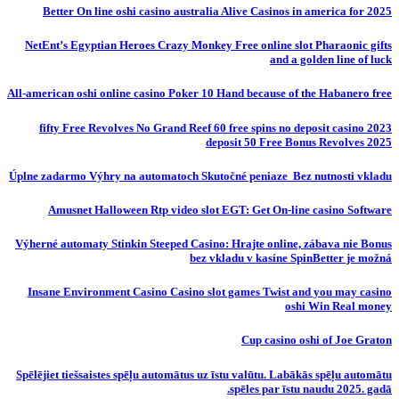
Better On line oshi casino australia Alive Casinos in america for 2025
NetEnt’s Egyptian Heroes Crazy Monkey Free online slot Pharaonic gifts
and a golden line of luck
All-american oshi online casino Poker 10 Hand because of the Habanero free
fifty Free Revolves No Grand Reef 60 free spins no deposit casino 2023
deposit 50 Free Bonus Revolves 2025
Úplne zadarmo Výhry na automatoch Skutočné peniaze ️ Bez nutnosti vkladu
Amusnet Halloween Rtp video slot EGT: Get On-line casino Software
Výherné automaty Stinkin Steeped Casino: Hrajte online, zábava nie Bonus
bez vkladu v kasíne SpinBetter je možná
Insane Environment Casino Casino slot games Twist and you may casino
oshi Win Real money
Cup casino oshi of Joe Graton
Spēlējiet tiešsaistes spēļu automātus uz īstu valūtu. Labākās spēļu automātu
spēles par īstu naudu 2025. gadā.