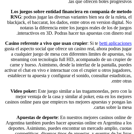
las que ofrecen botes progresivos.
Los juegos sobre entidad financiera en compania de metodo
RNG
: podras jugar las diversas variantes bien sea de la ruleta, el
blackjack, el baccarat, los dados, entre otros en version digital. No
notaras la diferencia entre los juegos reales de los de juegos
interactivos en 3D. Podras hacer tus apuestas con dinero real.
Casino referente a vivo que usan crupier
: Si te
betti aplicaciones
gusta el aspecto social que ofrece un casino real, ahora podras jugar
a cualquier juego de mesa con diferentes limites de apuestas, via
streaming con tecnologia full HD, acompanado de un crupier de
carne y hueso. Asimismo, desde la interfaz de la pantalla, puedes
activar el chat en vivo e interactuar con el crupier u otros jugadores,
establecer tu apuesta y configurar el sonido, consultar estadisticas,
entre otras.
Video poker:
Este juego similar a las tragamonedas, pero con la
mejor ventaja de la casa y similar al poker, esta en los mejores
casinos online para que empieces tus mejores apuestas y pongas las
cartas sobre la mesa.
Apuestas de deporte
: En nuestros mejores casinos online de
Argentina tambien puedes hacer apuestas online en Argentina a los
deportes. Asimismo, puedes encontrar un mercado amplio, cuotas
competitivas, diversos tipos de apuestas, y eventos de las ligas