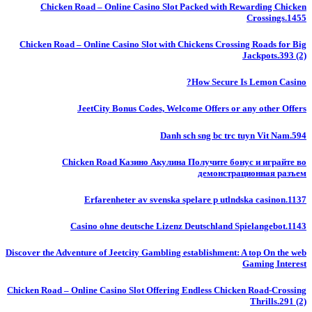
Chicken Road – Online Casino Slot Packed with Rewarding Chicken
Crossings.1455
Chicken Road – Online Casino Slot with Chickens Crossing Roads for Big
Jackpots.393 (2)
How Secure Is Lemon Casino?
JeetCity Bonus Codes, Welcome Offers or any other Offers
Danh sch sng bc trc tuyn Vit Nam.594
Chicken Road Казино Акулина Получите бонус и играйте во
демонстрационная разъем
Erfarenheter av svenska spelare p utlndska casinon.1137
Casino ohne deutsche Lizenz Deutschland Spielangebot.1143
Discover the Adventure of Jeetcity Gambling establishment: A top On the web
Gaming Interest
Chicken Road – Online Casino Slot Offering Endless Chicken Road-Crossing
Thrills.291 (2)