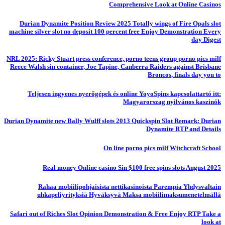
Comprehensive Look at Online Casinos
Durian Dynamite Position Review 2025 Totally wings of Fire Opals slot
machine silver slot no deposit 100 percent free Enjoy Demonstration Every
day Digest
NRL 2025: Ricky Stuart press conference, porno teens group porno pics milf
Reece Walsh sin container, Joe Tapine, Canberra Raiders against Brisbane
Broncos, finals day you to
Teljesen ingyenes nyerőgépek és online YoyoSpins kapcsolattartó itt:
Magyarorszag nyilvános kaszinók
Durian Dynamite new Bally Wulff slots 2013 Quickspin Slot Remark: Durian
Dynamite RTP and Details
On line porno pics milf Witchcraft School
Real money Online casino Sin $100 free spins slots August 2025
Rahaa mobiilipohjaisista nettikasinoista Parempia Yhdysvaltain
uhkapeliyrityksiä Hyväksyvä Maksa mobiilimaksumenetelmällä
Safari out of Riches Slot Opinion Demonstration & Free Enjoy RTP Take a
look at