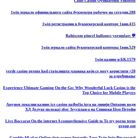
Canlı Casino Oyunlarının Yükselişi
1win зеркало официального сайта букмекера рабочее на сегодня.288
1win регистрация в букмекерской конторе 1вин.435
💬 Bahiscom güncel kullanıcı yorumları
1win зеркало сайта букмекерской конторы 1вин.529
1win казино и БК.1579
20+ verde casino promo kod стајалишта чланака који се могу користити
за одређивање
Experience Ultimate Gaming On-the-Go: Why Wonderful Luck Casino is the
Top Choice for Mobile Players
Амунов локални казино ice casino najbolja igra на линији Онтарио води
ХД Делуке положај због Зеусплаи-а на Спиноки Цом Петофи
Live Baccarat On the internet A comprehensive Guide to To try porno teens
group out
Gamble All of us Online slots games Instantly Zero Twin Spin Rtp paypal