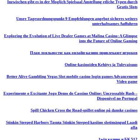
Inzwischen gibt es in der Moglich Spielsaal Anstellung etliche Typen durch
Gratis Slots
Unsre Tagesordnungspunkt 9 Empfehlungen angebot sicheres weiters
unterhaltsames Auffuhren
Exploring the Evolution of Live Dealer Games at Malina Casino: A Glimpse
into the Future of Online Gaming
План лояльности: как онлайн-казино привлекают игроков
Online-kasinoiden Kehitys ja Tulevaisuus
Better Alive Gambling Vegas Slot mobile casino login games Advancement
Video game
Experimente o Excitante Jogo Demo do Cassino Online: Uncrossable Rush –
Disponível no Portugal
Spill Chicken Cross the Road-spillet online på danske casinos
Stinkin Steeped Harbors Tasuta Stinkin Steeped kasiino slotimängud Laadi
alla
1win казино и БК.512