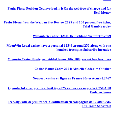
Fruits Fiesta Position Get involved in it On the web free of charge and for
Real Money
Fruits Fiesta from the Wazdan Slot Review 2025 and 100 percent free Spins,
Trial Gamble today
Wettanbieter ohne OASIS Deutschland Wettmrkte.2369
MoonWin Local casino have a personal 125% around 250 along with one
hundred free spins Subscribe Incentive
Moonwin Casino No-deposit Added bonus: fifty 100 percent free Revolves
Casino Bonus Codes 2024: Aktuelle Codes im Oktober
Nouveau casino en ligne en France Sûr et sécurisé.2467
Opomba lokalne igralnice JeetCity 2025 Zahteve za nagrado 9.750 AUD
Dodaten bonus
JeetCity Salle de jeu France: Gratification en compagnie de 12 500 CAD,
180 Tours Sans frais