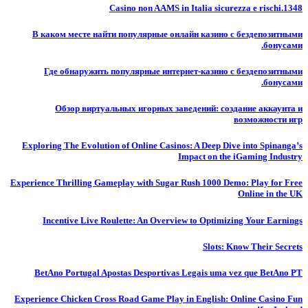
Casino non AAMS in Italia sicurezza e rischi.1348
В каком месте найти популярные онлайн казино с бездепозитными
бонусами.
Где обнаружить популярные интернет-казино с бездепозитными
бонусами.
Обзор виртуальных игорных заведений: создание аккаунта и
возможности игр
Exploring The Evolution of Online Casinos: A Deep Dive into Spinanga’s
Impact on the iGaming Industry
Experience Thrilling Gameplay with Sugar Rush 1000 Demo: Play for Free
Online in the UK
Incentive Live Roulette: An Overview to Optimizing Your Earnings
Slots: Know Their Secrets
BetAno Portugal Apostas Desportivas Legais uma vez que BetAno PT
Experience Chicken Cross Road Game Play in English: Online Casino Fun