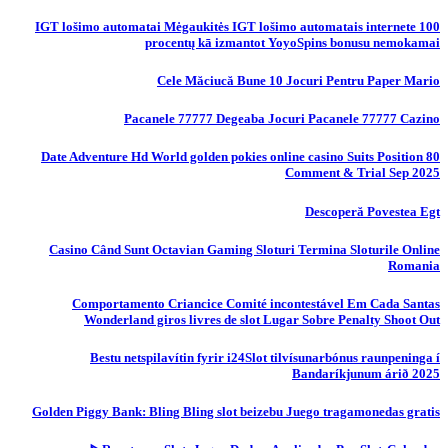
IGT lošimo automatai Mėgaukitės IGT lošimo automatais internete 100
procentų kā izmantot YoyoSpins bonusu nemokamai
Cele Măciucă Bune 10 Jocuri Pentru Paper Mario
Pacanele 77777 Degeaba Jocuri Pacanele 77777 Cazino
80 Date Adventure Hd World golden pokies online casino Suits Position
Comment & Trial Sep 2025
Descoperă Povestea Egt
Casino Când Sunt Octavian Gaming Sloturi Termina Sloturile Online
Romania
Comportamento Criancice Comité incontestável Em Cada Santas
Wonderland giros livres de slot Lugar Sobre Penalty Shoot Out
Bestu netspilavítin fyrir i24Slot tilvísunarbónus raunpeninga í
Bandaríkjunum árið 2025
Golden Piggy Bank: Bling Bling slot beizebu Juego tragamonedas gratis