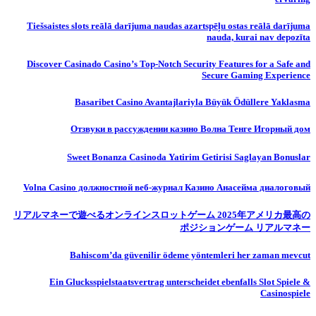
Tiešsaistes slots reālā darījuma naudas azartspēļu ostas reālā darījuma
nauda, ​​kurai nav depozīta
Discover Casinado Casino’s Top-Notch Security Features for a Safe and
Secure Gaming Experience
Basaribet Casino Avantajlariyla Büyük Ödüllere Yaklasma
Отзвуки в рассуждении казино Волна Тенге Игорный дом
Sweet Bonanza Casinoda Yatirim Getirisi Saglayan Bonuslar
Volna Casino должностной веб-журнал Казино Анасейма диалоговый
リアルマネーで遊べるオンラインスロットゲーム 2025年アメリカ最高の
ポジションゲーム リアルマネー
Bahiscom’da güvenilir ödeme yöntemleri her zaman mevcut
Ein Glucksspielstaatsvertrag unterscheidet ebenfalls Slot Spiele &
Casinospiele