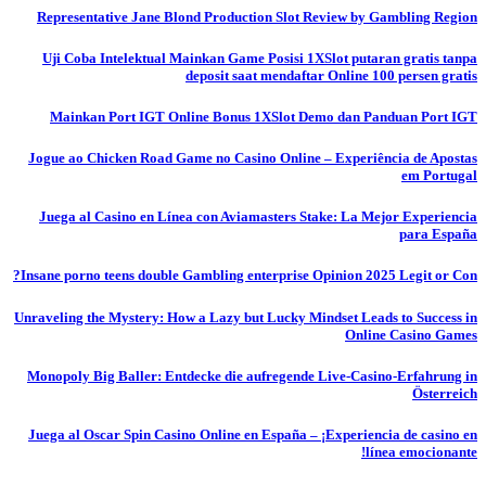
Representative Jane Blond Production Slot Review by Gambling Region
Uji Coba Intelektual Mainkan Game Posisi 1XSlot putaran gratis tanpa
deposit saat mendaftar Online 100 persen gratis
Mainkan Port IGT Online Bonus 1XSlot Demo dan Panduan Port IGT
Jogue ao Chicken Road Game no Casino Online – Experiência de Apostas
em Portugal
Juega al Casino en Línea con Aviamasters Stake: La Mejor Experiencia
para España
Insane porno teens double Gambling enterprise Opinion 2025 Legit or Con?
Unraveling the Mystery: How a Lazy but Lucky Mindset Leads to Success in
Online Casino Games
Monopoly Big Baller: Entdecke die aufregende Live-Casino-Erfahrung in
Österreich
Juega al Oscar Spin Casino Online en España – ¡Experiencia de casino en
línea emocionante!