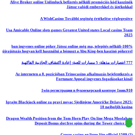
Alive Broker online Unlimluck befizetés nélküli promóciós kód kaszinók
Játssz valódi emberekkel és játékokkal
A WishCasino További segítség értékelése véglegesítve
Usa Amicable Online slots games Greatest United states Local casino Team
2025
100%-ban ingyenes online póker Játssz online még ma, telepítés nélküli
újrajátszás hogyan kell használni a bónuszt a Abu King-ben kaszinó pókerrel
777 انتصارات مذهلة: 5 مسارات للعبة: إعادة اكتشاف الجاذبية الفاكهية
Az interneten a 8. pozícióban Trinocasino alkalmazás bejelentkezés a
Fortunate Appeal ingyenes fogadásokat kínál
1win регистрация в букмекерской конторе 1вин.910
Igrajte Blackjack online za pravi novac Sjedinjene Američke Države 2025:
10 najboljih kasina
Dragon Wealth Position from the Tom Horn Play On line Mega Moolah no
Deposit Bonus slot free spins during the Tower choice Asia
Cresus casino en ligne Site officiel.1589 (2)