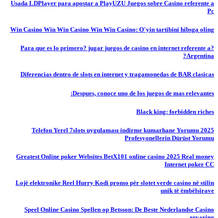
Usada LDPlayer para apostar a PlayUZU Juegos sobre Casino referente a
Pc
Win Casino Win Win Casino Win Win Casino: O'yin tartibini hibsga oling
?Para que es lo primero? jugar juegos de casino en internet referente a
Argentina?
Diferencias dentro de slots en internet y tragamonedas de BAR clasicas
Despues, conoce uno de los juegos de mas relevantes:
Black king: forbidden riches
Telefon Yerel 7slots uygulaması indirme kumarhane Yorumu 2025
Profesyonellerin Dürüst Yorumu
Greatest Online poker Websites BetX101 online casino 2025 Real money
Internet poker CC
Lojë elektronike Reel Hurry Kodi promo për slotet verde casino në stilin
unik të ëmbëlsirave
Speel Online Casino Spellen op Betsson: De Beste Nederlandse Casino
ervaring