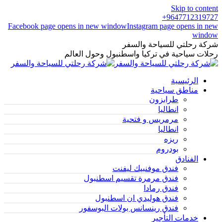
Skip to content
9647712319727+
Facebook page opens in new window
Instagram page opens in new
window
شركة رحلتي للسياحة والسفر
رحلات سياحية في تركيا واسطنبول وحول العالم
الرئيسية
مناطق سياحية
طرابزون
انطاليا
مرمريس و فتحية
انطاليا
ريزه
بودروم
الفنادق
فندق موفنبيك ليفنت
فندق مرمرة تقسيم اسطنبول
فندق رمادا
فندق هوليدي ان اسطنبول
فندق رينسانس بولات البوسفور
خدمات التأجير