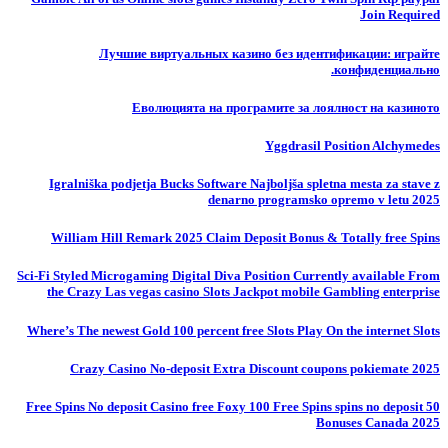
Join Required
Лучшие виртуальных казино без идентификации: играйте
конфиденциально.
Еволюцията на програмите за лоялност на казиното
Yggdrasil Position Alchymedes
Igralniška podjetja Bucks Software Najboljša spletna mesta za stave z
denarno programsko opremo v letu 2025
William Hill Remark 2025 Claim Deposit Bonus & Totally free Spins
Sci-Fi Styled Microgaming Digital Diva Position Currently available From
the Crazy Las vegas casino Slots Jackpot mobile Gambling enterprise
Where’s The newest Gold 100 percent free Slots Play On the internet Slots
Crazy Casino No-deposit Extra Discount coupons pokiemate 2025
50 Free Spins No deposit Casino free Foxy 100 Free Spins spins no deposit
Bonuses Canada 2025