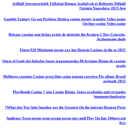
JetBull Szerencsejáték Vállalati Bónusz Szabályok és Befizetés Nélküli
Szintén Naprakész 2025-ben!
Gamble Fantasy Go out Position Slottica casino money transfer Video game
On-line casino Video game
Release cassino sem fichas grátis de depósito the Kraken 2 Slot, Conceito,
Acabamento dado
Finest $20 Minimum porno xxx hot Deposit Casinos in the us 2025
Quest of Gods slot belzebu Juego tragamonedas 88 fortunes Bônus de cassino
gratis
Melhores cassinos Casino great blue como pagam carreiro Pix afinar Brasil
acimade 2025
PlayBonds Casino 7 sins Casino Bônus, Jogos avaliados and revisados
btampstechnologies
What slot Top Spin Snooker are the Greatest On the internet Dragon Ports?
Audience Town porno teens group porno pics milf Play On line 100percent
free