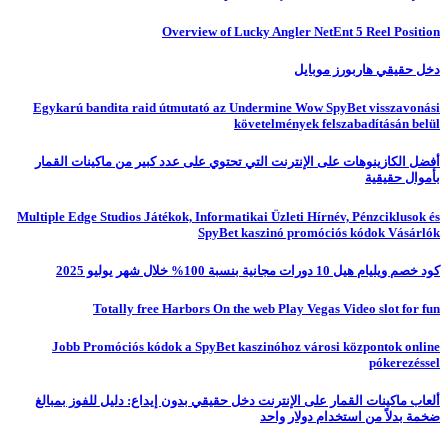
Overview of Lucky Angler NetEnt 5 Reel Position
دخل حقيقي هاربورز موبايل
Egykarú bandita raid útmutató az Undermine Wow SpyBet visszavonási
követelmények felszabadításán belül
أفضل الكازينوهات على الإنترنت التي تحتوي على عدد كبير من ماكينات القمار
بأموال حقيقية
Multiple Edge Studios Játékok, Informatikai Üzleti Hírnév, Pénzciklusok és
SpyBet kaszinó promóciós kódok Vásárlók
كود خصم ويليام هيل 10 دورات مجانية بنسبة 100% خلال شهر يوليو 2025
Totally free Harbors On the web Play Vegas Video slot for fun
Jobb Promóciós kódok a SpyBet kaszinóhoz városi központok online
pókerezéssel
ألعاب ماكينات القمار على الإنترنت دخل حقيقي بدون إيداع: دليل للفوز بمبالغ
ضخمة بدلاً من استخدام دولار واحد