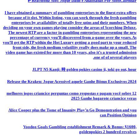
ᐈ Reactoonz Slot: Jogue Dado e Analisadas Por SlotsCalendar
I have obtained a summary of gambling enterprises to the finest extra offers
because of it slot. Within listing, you can work through the fresh gambling
enterprises by availability of totally free spins and their numbers. When
deciding on your own games playing consider the areas of Scorching Deluxe.
The newest RTP are a factor in gambling enterprises representing the new
percentage of currency you’ll discovered from a-game over the years. As
you’ll get the RTP within the Hot Luxury getting a good part to your reduced
front side, the fresh medium volatility really does make up a small. The
video game has existed for more than 10 years, also it’s a trusted admission
one of of several players.
JLPT N5 Kanji: 時 golden pokies casino ji, toki go out, hour
Release the Kraken: Jogue Acessível aquele Ganhe Bônus Exclusivos 2024
12 melhores jogos criancice perguntas como respostas e pagam você sobre
2025 Ganhe bagarote criancice veras
Alice Cooper plus the Tome of Insanity Play’n Go Demonstration and you
can Position Opinion
Voodoo Goals Gambling establishment Remark & Bonus: $1600,
goldenpokies 2 hundred revolves