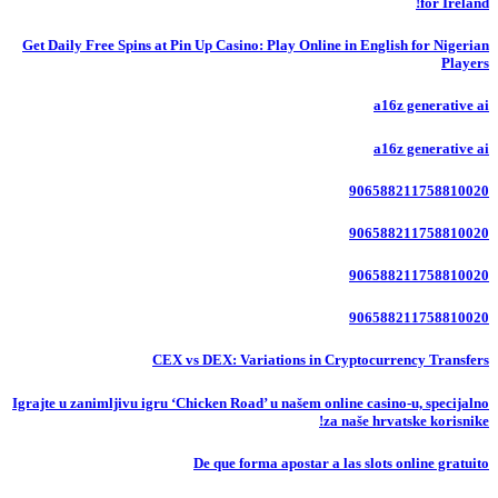
for Ireland!
Get Daily Free Spins at Pin Up Casino: Play Online in English for Nigerian
Players
a16z generative ai
a16z generative ai
906588211758810020
906588211758810020
906588211758810020
906588211758810020
CEX vs DEX: Variations in Cryptocurrency Transfers
Igrajte u zanimljivu igru ‘Chicken Road’ u našem online casino-u, specijalno
za naše hrvatske korisnike!
De que forma apostar a las slots online gratuito