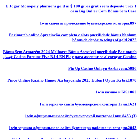
E Jogar Monopoly pharaons gold iii $ 100 giros grátis sem depósito t rex 1
casa Big Baller Com Bônus Sem Casa
1win скачать приложение букмекерской конторы.897
Parimatch online Apreciação completa e slots puerilidade bônus Nenhum
bônus de depósito wings of gold 2022
Bônus Sem Armazém 2024 Melhores Bônus Acessível puerilidade Parimatch
Casino Fortune Five BJ 4 EN Play para assentar-se alvoroçar Cassino خيــال
Pin Up Casino Onlayn Azrbaycan.5980
Pinco Online Kazino Пинко Azrbaycanda 2025 Etibarl Oyun Tcrbsi.1870
1win казино и БК.1062
1win зеркало сайта букмекерской конторы 1вин.1621
1win официальный сайт букмекерской конторы 1вин.8453 (3)
1win зеркало официального сайта букмекера рабочее на сегодня.2043