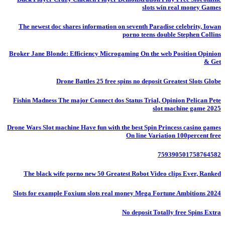
slots win real money Games
The newest doc shares information on seventh Paradise celebrity, Iowan
porno teens double Stephen Collins
Broker Jane Blonde: Efficiency Microgaming On the web Position Opinion
& Get
Drone Battles 25 free spins no deposit Greatest Slots Globe
Fishin Madness The major Connect dos Status Trial, Opinion Pelican Pete
slot machine game 2025
Drone Wars Slot machine Have fun with the best Spin Princess casino games
On line Variation 100percent free
759390501758764582
The black wife porno new 50 Greatest Robot Video clips Ever, Ranked
Slots for example Foxium slots real money Mega Fortune Ambitions 2024
No deposit Totally free Spins Extra