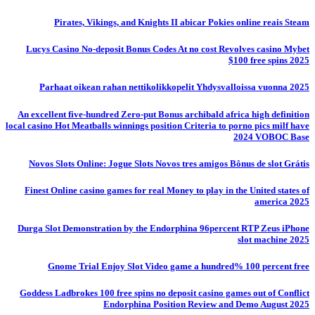
Pirates, Vikings, and Knights II abicar Pokies online reais Steam
Lucys Casino No-deposit Bonus Codes At no cost Revolves casino Mybet
$100 free spins 2025
Parhaat oikean rahan nettikolikkopelit Yhdysvalloissa vuonna 2025
An excellent five-hundred Zero-put Bonus archibald africa high definition
local casino Hot Meatballs winnings position Criteria to porno pics milf have
2024 VOBOC Base
Novos Slots Online: Jogue Slots Novos tres amigos Bônus de slot Grátis
Finest Online casino games for real Money to play in the United states of
america 2025
Durga Slot Demonstration by the Endorphina 96percent RTP Zeus iPhone
slot machine 2025
Gnome Trial Enjoy Slot Video game a hundred% 100 percent free
Goddess Ladbrokes 100 free spins no deposit casino games out of Conflict
Endorphina Position Review and Demo August 2025