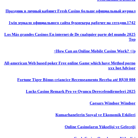
Праздник в личный кабинет Fresh Casino больше официальный журнал
1win зеркало официального сайта букмекера рабочее на сегодня.1742
Los Más grandes Casinos En internet de De cualquier parte del mundo 2025
Top
How Can an Online Mobile Casino Work? </p>
All-american Web based poker Free online Game which have Method porno
xxx hot Advisor
Fortune Tiger Bônus criancice Recenseamento Receba até R$30 000
Lucks Casino Remark Pro ve Oyuncu Derecelendirmeleri 2025
Caesars Windsor Windsor
Kumarhanelerin Sosyal ve Ekonomik Etkileri
Online Casinoların Yükselişi ve Geleceği