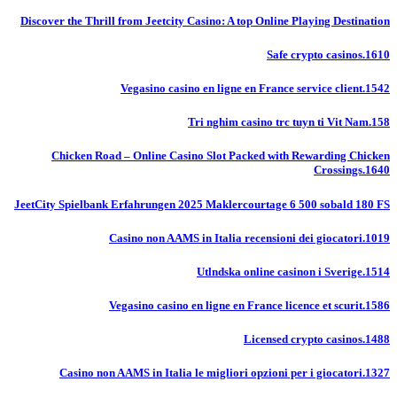
Discover the Thrill from Jeetcity Casino: A top Online Playing Destination
Safe crypto casinos.1610
Vegasino casino en ligne en France service client.1542
Tri nghim casino trc tuyn ti Vit Nam.158
Chicken Road – Online Casino Slot Packed with Rewarding Chicken
Crossings.1640
JeetCity Spielbank Erfahrungen 2025 Maklercourtage 6 500 sobald 180 FS
Casino non AAMS in Italia recensioni dei giocatori.1019
Utlndska online casinon i Sverige.1514
Vegasino casino en ligne en France licence et scurit.1586
Licensed crypto casinos.1488
Casino non AAMS in Italia le migliori opzioni per i giocatori.1327