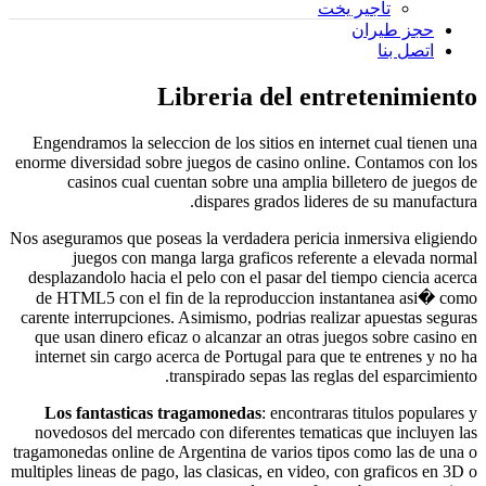
تأجير يخت
حجز طيران
اتصل بنا
Libreria del entretenimiento
Engendramos la seleccion de los sitios en internet cual tienen una
enorme diversidad sobre juegos de casino online. Contamos con los
casinos cual cuentan sobre una amplia billetero de juegos de
dispares grados lideres de su manufactura.
Nos aseguramos que poseas la verdadera pericia inmersiva eligiendo
juegos con manga larga graficos referente a elevada normal
desplazandolo hacia el pelo con el pasar del tiempo ciencia acerca
de HTML5 con el fin de la reproduccion instantanea asi� como
carente interrupciones. Asimismo, podrias realizar apuestas seguras
que usan dinero eficaz o alcanzar an otras juegos sobre casino en
internet sin cargo acerca de Portugal para que te entrenes y no ha
transpirado sepas las reglas del esparcimiento.
Los fantasticas tragamonedas
: encontraras titulos populares y
novedosos del mercado con diferentes tematicas que incluyen las
tragamonedas online de Argentina de varios tipos como las de una o
multiples lineas de pago, las clasicas, en video, con graficos en 3D o