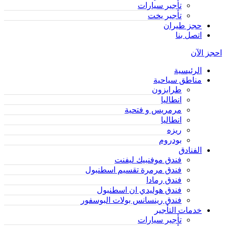
تأجير سيارات
تأجير يخت
حجز طيران
اتصل بنا
احجز الآن
الرئيسية
مناطق سياحية
طرابزون
انطاليا
مرمريس و فتحية
انطاليا
ريزه
بودروم
الفنادق
فندق موفنبيك ليفنت
فندق مرمرة تقسيم اسطنبول
فندق رمادا
فندق هوليدي ان اسطنبول
فندق رينسانس بولات البوسفور
خدمات التأجير
تأجير سيارات