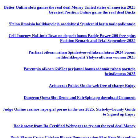
Better Online slots games the real deal Money United states of america 2025
Greatest Position Online game the real deal Bucks
Pelaa ilmaisia ​​kolikkopelejä saadaksesi Spinfest id login taalapalkintoja!
Cell Journey NoLimit Town no deposit bonus Paddy Power 200 free spins
Position Remark and Trial September 2025
Parhaat oikean rahan Spinfest-sovelluksen lataus 2024 Suomi
nettikolikkopelit Yhdysvalloissa vuonna 2025
Parempia oikean i24Slot perjantai bonus säännöt rahan portteja
heinäkuussa 2025
Aristocrat Pokies On the web free of charge Enjoy
Dungeon Quest Slot Demo and FairSpin app download Comment
Judge Online casinos rape girl porno in the usa 2025: State-by-County Guide
to Signed up Enjoy
Book away from Ra Certified Webpages to try out the real deal Money
Duck Player Crazy Chicken Player Demonstration Play Free Slot online