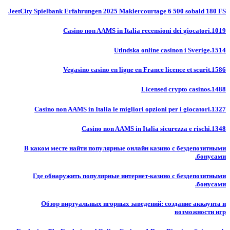
JeetCity Spielbank Erfahrungen 2025 Maklercourtage 6 500 sobald 180 FS
Casino non AAMS in Italia recensioni dei giocatori.1019
Utlndska online casinon i Sverige.1514
Vegasino casino en ligne en France licence et scurit.1586
Licensed crypto casinos.1488
Casino non AAMS in Italia le migliori opzioni per i giocatori.1327
Casino non AAMS in Italia sicurezza e rischi.1348
В каком месте найти популярные онлайн казино с бездепозитными
бонусами.
Где обнаружить популярные интернет-казино с бездепозитными
бонусами.
Обзор виртуальных игорных заведений: создание аккаунта и
возможности игр