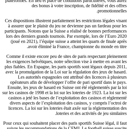
plateformes. En lieu et place de conditions particulières, vous aurez
des bonus à votre inscription, de fidélité et des offres
promotionnelles.
Ces dispositions illustrent parfaitement les restrictions légales visant
à assurer que le plaisir du jeu ne devienne pas un fardeau pour les
participants. Notons que la Suisse a réalisé de bonnes performances
lors des derniers grands tournois. Par exemple, lors de l’Euro 2020
(joué en 2021), l’équipe suisse a atteint les quarts de finale après
avoir éliminé la France, championne du monde en titre.
Comme il existe encore peu de sites de paris respectant pleinement
les exigences helvétiques, notre sélection vise à mettre en avant les
plus fiables. En Espagne, les paris sportifs sont légaux depuis 2011,
avec la promulgation de la Loi sur la régulation des jeux de hasard.
Les autorités espagnoles ont attribué des licences à plusieurs
opérateurs afin de développer l’offre de pari sportif dans le pays.
Ensuite, les jeux de hasard en Suisse ont été réglementés par la loi
sur les casinos de 1998 et la loi sur les loteries de 1923. La loi sur les
casinos a jeté les bases de l’exploitation des casinos et réglementé
divers aspects de l’exploitation des casinos, y compris l’octroi de
licences. La loi sur les loteries était axée sur la réglementation des
loteries et des activités de jeu similaires.
Pour ceux qui souhaitent placer des paris sportifs Suisse légal, il faut
suivre les recommandations de la CFMJ. Le football suisse suscite