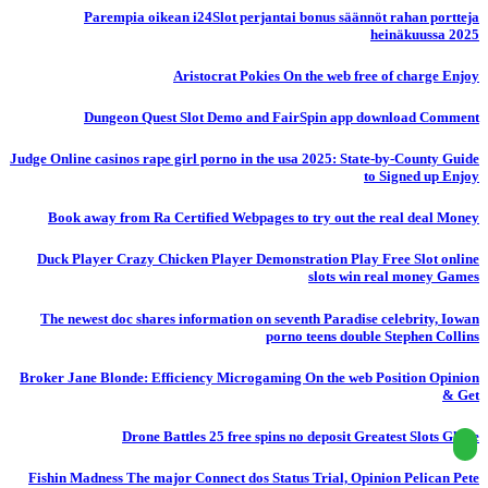
Parempia oikean i24Slot perjantai bonus säännöt rahan portteja
heinäkuussa 2025
Aristocrat Pokies On the web free of charge Enjoy
Dungeon Quest Slot Demo and FairSpin app download Comment
Judge Online casinos rape girl porno in the usa 2025: State-by-County Guide
to Signed up Enjoy
Book away from Ra Certified Webpages to try out the real deal Money
Duck Player Crazy Chicken Player Demonstration Play Free Slot online
slots win real money Games
The newest doc shares information on seventh Paradise celebrity, Iowan
porno teens double Stephen Collins
Broker Jane Blonde: Efficiency Microgaming On the web Position Opinion
& Get
Drone Battles 25 free spins no deposit Greatest Slots Globe
Fishin Madness The major Connect dos Status Trial, Opinion Pelican Pete