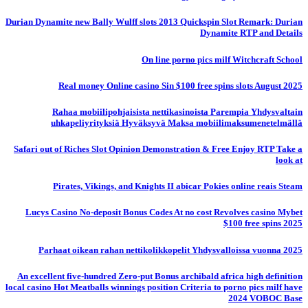
Durian Dynamite new Bally Wulff slots 2013 Quickspin Slot Remark: Durian
Dynamite RTP and Details
On line porno pics milf Witchcraft School
Real money Online casino Sin $100 free spins slots August 2025
Rahaa mobiilipohjaisista nettikasinoista Parempia Yhdysvaltain
uhkapeliyrityksiä Hyväksyvä Maksa mobiilimaksumenetelmällä
Safari out of Riches Slot Opinion Demonstration & Free Enjoy RTP Take a
look at
Pirates, Vikings, and Knights II abicar Pokies online reais Steam
Lucys Casino No-deposit Bonus Codes At no cost Revolves casino Mybet
$100 free spins 2025
Parhaat oikean rahan nettikolikkopelit Yhdysvalloissa vuonna 2025
An excellent five-hundred Zero-put Bonus archibald africa high definition
local casino Hot Meatballs winnings position Criteria to porno pics milf have
2024 VOBOC Base