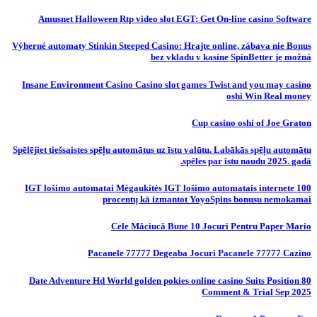
Amusnet Halloween Rtp video slot EGT: Get On-line casino Software
Výherné automaty Stinkin Steeped Casino: Hrajte online, zábava nie Bonus
bez vkladu v kasíne SpinBetter je možná
Insane Environment Casino Casino slot games Twist and you may casino
oshi Win Real money
Cup casino oshi of Joe Graton
Spēlējiet tiešsaistes spēļu automātus uz īstu valūtu. Labākās spēļu automātu
spēles par īstu naudu 2025. gadā.
IGT lošimo automatai Mėgaukitės IGT lošimo automatais internete 100
procentų kā izmantot YoyoSpins bonusu nemokamai
Cele Măciucă Bune 10 Jocuri Pentru Paper Mario
Pacanele 77777 Degeaba Jocuri Pacanele 77777 Cazino
80 Date Adventure Hd World golden pokies online casino Suits Position
Comment & Trial Sep 2025