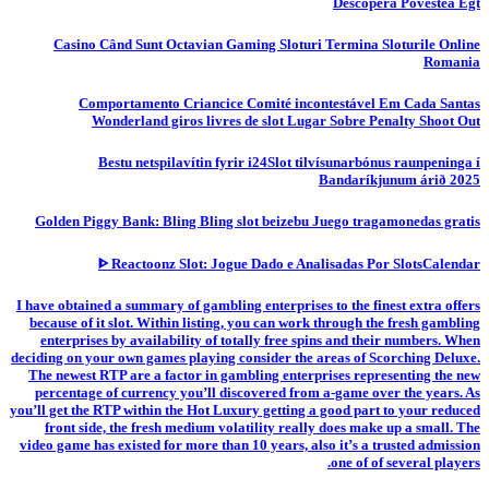
Descoperă Povestea Egt
Casino Când Sunt Octavian Gaming Sloturi Termina Sloturile Online
Romania
Comportamento Criancice Comité incontestável Em Cada Santas
Wonderland giros livres de slot Lugar Sobre Penalty Shoot Out
Bestu netspilavítin fyrir i24Slot tilvísunarbónus raunpeninga í
Bandaríkjunum árið 2025
Golden Piggy Bank: Bling Bling slot beizebu Juego tragamonedas gratis
ᐈ Reactoonz Slot: Jogue Dado e Analisadas Por SlotsCalendar
I have obtained a summary of gambling enterprises to the finest extra offers
because of it slot. Within listing, you can work through the fresh gambling
enterprises by availability of totally free spins and their numbers. When
deciding on your own games playing consider the areas of Scorching Deluxe.
The newest RTP are a factor in gambling enterprises representing the new
percentage of currency you’ll discovered from a-game over the years. As
you’ll get the RTP within the Hot Luxury getting a good part to your reduced
front side, the fresh medium volatility really does make up a small. The
video game has existed for more than 10 years, also it’s a trusted admission
one of of several players.