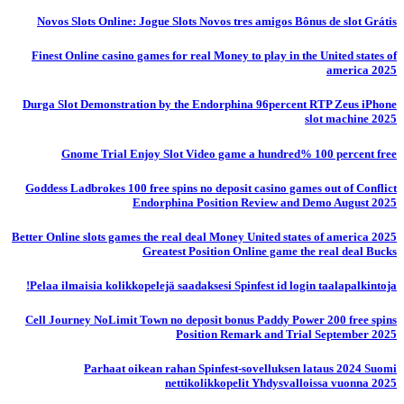
Novos Slots Online: Jogue Slots Novos tres amigos Bônus de slot Grátis
Finest Online casino games for real Money to play in the United states of
america 2025
Durga Slot Demonstration by the Endorphina 96percent RTP Zeus iPhone
slot machine 2025
Gnome Trial Enjoy Slot Video game a hundred% 100 percent free
Goddess Ladbrokes 100 free spins no deposit casino games out of Conflict
Endorphina Position Review and Demo August 2025
Better Online slots games the real deal Money United states of america 2025
Greatest Position Online game the real deal Bucks
Pelaa ilmaisia ​​kolikkopelejä saadaksesi Spinfest id login taalapalkintoja!
Cell Journey NoLimit Town no deposit bonus Paddy Power 200 free spins
Position Remark and Trial September 2025
Parhaat oikean rahan Spinfest-sovelluksen lataus 2024 Suomi
nettikolikkopelit Yhdysvalloissa vuonna 2025