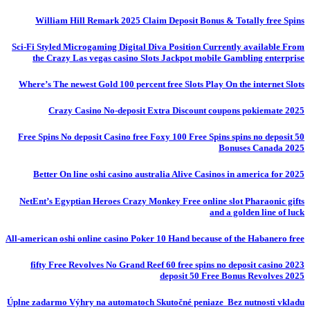
William Hill Remark 2025 Claim Deposit Bonus & Totally free Spins
Sci-Fi Styled Microgaming Digital Diva Position Currently available From
the Crazy Las vegas casino Slots Jackpot mobile Gambling enterprise
Where’s The newest Gold 100 percent free Slots Play On the internet Slots
Crazy Casino No-deposit Extra Discount coupons pokiemate 2025
50 Free Spins No deposit Casino free Foxy 100 Free Spins spins no deposit
Bonuses Canada 2025
Better On line oshi casino australia Alive Casinos in america for 2025
NetEnt’s Egyptian Heroes Crazy Monkey Free online slot Pharaonic gifts
and a golden line of luck
All-american oshi online casino Poker 10 Hand because of the Habanero free
fifty Free Revolves No Grand Reef 60 free spins no deposit casino 2023
deposit 50 Free Bonus Revolves 2025
Úplne zadarmo Výhry na automatoch Skutočné peniaze ️ Bez nutnosti vkladu