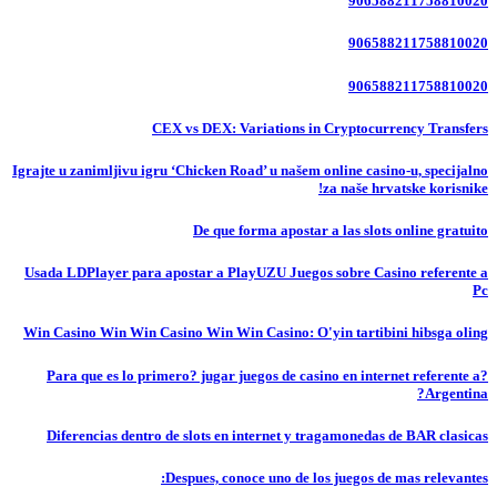
906588211758810020
906588211758810020
906588211758810020
CEX vs DEX: Variations in Cryptocurrency Transfers
Igrajte u zanimljivu igru ‘Chicken Road’ u našem online casino-u, specijalno
za naše hrvatske korisnike!
De que forma apostar a las slots online gratuito
Usada LDPlayer para apostar a PlayUZU Juegos sobre Casino referente a
Pc
Win Casino Win Win Casino Win Win Casino: O'yin tartibini hibsga oling
?Para que es lo primero? jugar juegos de casino en internet referente a
Argentina?
Diferencias dentro de slots en internet y tragamonedas de BAR clasicas
Despues, conoce uno de los juegos de mas relevantes: