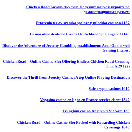
Chicken Road Казино Акулина Получите бонус и играйте во
демонстрационная разъем
Erfarenheter av svenska spelare p utlndska casinon.1137
Casino ohne deutsche Lizenz Deutschland Spielangebot.1143
Discover the Adventure of Jeetcity Gambling establishment: A top On the web
Gaming Interest
Chicken Road – Online Casino Slot Offering Endless Chicken Road-Crossing
Thrills.291 (2)
Discover the Thrill from Jeetcity Casino: A top Online Playing Destination
Safe crypto casinos.1610
Vegasino casino en ligne en France service client.1542
Tri nghim casino trc tuyn ti Vit Nam.158
Chicken Road – Online Casino Slot Packed with Rewarding Chicken
Crossings.1640