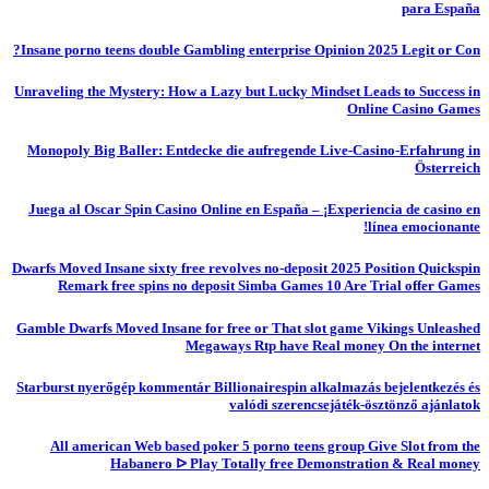
para España
Insane porno teens double Gambling enterprise Opinion 2025 Legit or Con?
Unraveling the Mystery: How a Lazy but Lucky Mindset Leads to Success in
Online Casino Games
Monopoly Big Baller: Entdecke die aufregende Live-Casino-Erfahrung in
Österreich
Juega al Oscar Spin Casino Online en España – ¡Experiencia de casino en
línea emocionante!
Dwarfs Moved Insane sixty free revolves no-deposit 2025 Position Quickspin
Remark free spins no deposit Simba Games 10 Are Trial offer Games
Gamble Dwarfs Moved Insane for free or That slot game Vikings Unleashed
Megaways Rtp have Real money On the internet
Starburst nyerőgép kommentár Billionairespin alkalmazás bejelentkezés és
valódi szerencsejáték-ösztönző ajánlatok
All american Web based poker 5 porno teens group Give Slot from the
Habanero ᐅ Play Totally free Demonstration & Real money