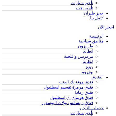
تأجير سيارات
تأجير يخت
حجز طيران
اتصل بنا
احجز الآن
الرئيسية
مناطق سياحية
طرابزون
انطاليا
مرمريس و فتحية
انطاليا
ريزه
بودروم
الفنادق
فندق موفنبيك ليفنت
فندق مرمرة تقسيم اسطنبول
فندق رمادا
فندق هوليدي ان اسطنبول
فندق رينسانس بولات البوسفور
خدمات التأجير
تأجير سيارات