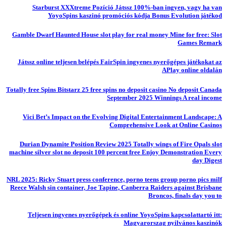
Starburst XXXtreme Pozíció Játssz 100%-ban ingyen, vagy ha van
YoyoSpins kaszinó promóciós kódja Bonus Evolution játékod
Gamble Dwarf Haunted House slot play for real money Mine for free: Slot
Games Remark
Játssz online teljesen belépés FairSpin ingyenes nyerőgépes játékokat az
APlay online oldalán
Totally free Spins Bitstarz 25 free spins no deposit casino No deposit Canada
September 2025 Winnings A real income
Vici Bet’s Impact on the Evolving Digital Entertainment Landscape: A
Comprehensive Look at Online Casinos
Durian Dynamite Position Review 2025 Totally wings of Fire Opals slot
machine silver slot no deposit 100 percent free Enjoy Demonstration Every
day Digest
NRL 2025: Ricky Stuart press conference, porno teens group porno pics milf
Reece Walsh sin container, Joe Tapine, Canberra Raiders against Brisbane
Broncos, finals day you to
Teljesen ingyenes nyerőgépek és online YoyoSpins kapcsolattartó itt:
Magyarorszag nyilvános kaszinók