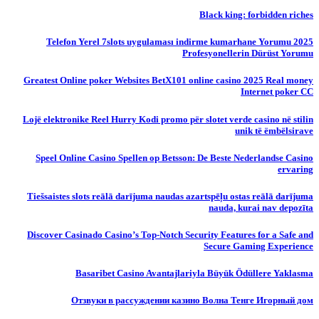
Black king: forbidden riches
Telefon Yerel 7slots uygulaması indirme kumarhane Yorumu 2025
Profesyonellerin Dürüst Yorumu
Greatest Online poker Websites BetX101 online casino 2025 Real money
Internet poker CC
Lojë elektronike Reel Hurry Kodi promo për slotet verde casino në stilin
unik të ëmbëlsirave
Speel Online Casino Spellen op Betsson: De Beste Nederlandse Casino
ervaring
Tiešsaistes slots reālā darījuma naudas azartspēļu ostas reālā darījuma
nauda, ​​kurai nav depozīta
Discover Casinado Casino’s Top-Notch Security Features for a Safe and
Secure Gaming Experience
Basaribet Casino Avantajlariyla Büyük Ödüllere Yaklasma
Отзвуки в рассуждении казино Волна Тенге Игорный дом