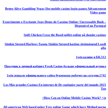
Better Alive Gambling Vegas Slot mobile casino login games Advancement
Video game
Experimente o Excitante Jogo Demo do Cassino Online: Uncrossable Rush –
Disponível no Portugal
Spill Chicken Cross the Road-spillet online på danske casinos
Stinkin Steeped Harbors Tasuta Stinkin Steeped kasiino slotimängud Laadi
alla
1win казино и БК.512
Праздник в личный кабинет Fresh Casino больше официальный журнал
1win зеркало официального сайта букмекера рабочее на сегодня.1742
Los Más grandes Casinos En internet de De cualquier parte del mundo 2025
Top
How Can an Online Mobile Casino Work? </p>
All-american Web based poker Free online Game which have Method porno