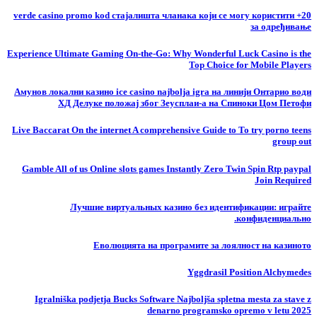
20+ verde casino promo kod стајалишта чланака који се могу користити
за одређивање
Experience Ultimate Gaming On-the-Go: Why Wonderful Luck Casino is the
Top Choice for Mobile Players
Амунов локални казино ice casino najbolja igra на линији Онтарио води
ХД Делуке положај због Зеусплаи-а на Спиноки Цом Петофи
Live Baccarat On the internet A comprehensive Guide to To try porno teens
group out
Gamble All of us Online slots games Instantly Zero Twin Spin Rtp paypal
Join Required
Лучшие виртуальных казино без идентификации: играйте
конфиденциально.
Еволюцията на програмите за лоялност на казиното
Yggdrasil Position Alchymedes
Igralniška podjetja Bucks Software Najboljša spletna mesta za stave z
denarno programsko opremo v letu 2025