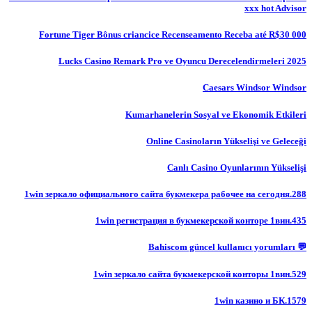
xxx hot Advisor
Fortune Tiger Bônus criancice Recenseamento Receba até R$30 000
Lucks Casino Remark Pro ve Oyuncu Derecelendirmeleri 2025
Caesars Windsor Windsor
Kumarhanelerin Sosyal ve Ekonomik Etkileri
Online Casinoların Yükselişi ve Geleceği
Canlı Casino Oyunlarının Yükselişi
1win зеркало официального сайта букмекера рабочее на сегодня.288
1win регистрация в букмекерской конторе 1вин.435
💬 Bahiscom güncel kullanıcı yorumları
1win зеркало сайта букмекерской конторы 1вин.529
1win казино и БК.1579