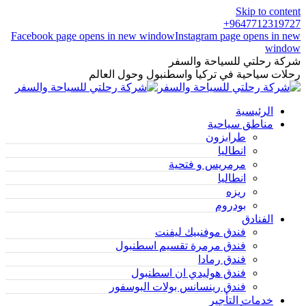
Skip to content
9647712319727+
Facebook page opens in new window
Instagram page opens in new
window
شركة رحلتي للسياحة والسفر
رحلات سياحية في تركيا واسطنبول وحول العالم
الرئيسية
مناطق سياحية
طرابزون
انطاليا
مرمريس و فتحية
انطاليا
ريزه
بودروم
الفنادق
فندق موفنبيك ليفنت
فندق مرمرة تقسيم اسطنبول
فندق رمادا
فندق هوليدي ان اسطنبول
فندق رينسانس بولات البوسفور
خدمات التأجير