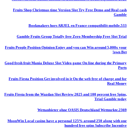
Fruits Shop Christmas time Version Slot Try Free Demo and Real cash
Gamble
Bookmakers hors ARJEL en France compatibilit mobile.533
Gamble Fruits Group Totally free Zero Membership Free Slot Trial
Fruits People Position Opinion Enjoy and you can Win around 5,000x your
own Bet!
Good fresh fruit Mania Deluxe Slot Video game On line during the Primary
Ports
Fruits Fiesta Position Get involved in it On the web free of charge and for
Real Money
Fruits Fiesta from the Wazdan Slot Review 2025 and 100 percent free Spins,
Trial Gamble today
Wettanbieter ohne OASIS Deutschland Wettmrkte.2369
MoonWin Local casino have a personal 125% around 250 along with one
hundred free spins Subscribe Incentive