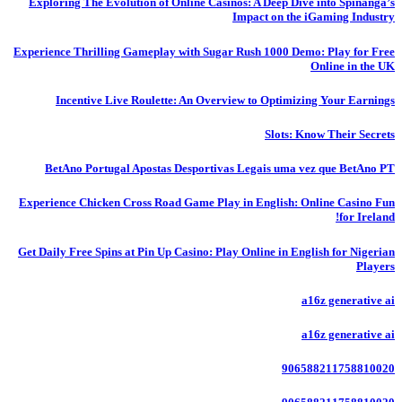
Exploring The Evolution of Online Casinos: A Deep Dive into Spinanga’s
Impact on the iGaming Industry
Experience Thrilling Gameplay with Sugar Rush 1000 Demo: Play for Free
Online in the UK
Incentive Live Roulette: An Overview to Optimizing Your Earnings
Slots: Know Their Secrets
BetAno Portugal Apostas Desportivas Legais uma vez que BetAno PT
Experience Chicken Cross Road Game Play in English: Online Casino Fun
for Ireland!
Get Daily Free Spins at Pin Up Casino: Play Online in English for Nigerian
Players
a16z generative ai
a16z generative ai
906588211758810020