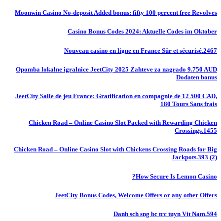
Moonwin Casino No-deposit Added bonus: fifty 100 percent free Revolves
Casino Bonus Codes 2024: Aktuelle Codes im Oktober
Nouveau casino en ligne en France Sûr et sécurisé.2467
Opomba lokalne igralnice JeetCity 2025 Zahteve za nagrado 9.750 AUD
Dodaten bonus
JeetCity Salle de jeu France: Gratification en compagnie de 12 500 CAD,
180 Tours Sans frais
Chicken Road – Online Casino Slot Packed with Rewarding Chicken
Crossings.1455
Chicken Road – Online Casino Slot with Chickens Crossing Roads for Big
Jackpots.393 (2)
How Secure Is Lemon Casino?
JeetCity Bonus Codes, Welcome Offers or any other Offers
Danh sch sng bc trc tuyn Vit Nam.594