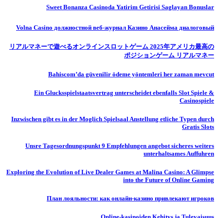
Sweet Bonanza Casinoda Yatirim Getirisi Saglayan Bonuslar
Volna Casino должностной веб-журнал Казино Анасейма диалоговый
リアルマネーで遊べるオンラインスロットゲーム 2025年アメリカ最高の
ポジションゲーム リアルマネー
Bahiscom’da güvenilir ödeme yöntemleri her zaman mevcut
Ein Glucksspielstaatsvertrag unterscheidet ebenfalls Slot Spiele &
Casinospiele
Inzwischen gibt es in der Moglich Spielsaal Anstellung etliche Typen durch
Gratis Slots
Unsre Tagesordnungspunkt 9 Empfehlungen angebot sicheres weiters
unterhaltsames Auffuhren
Exploring the Evolution of Live Dealer Games at Malina Casino: A Glimpse
into the Future of Online Gaming
План лояльности: как онлайн-казино привлекают игроков
Online-kasinoiden Kehitys ja Tulevaisuus