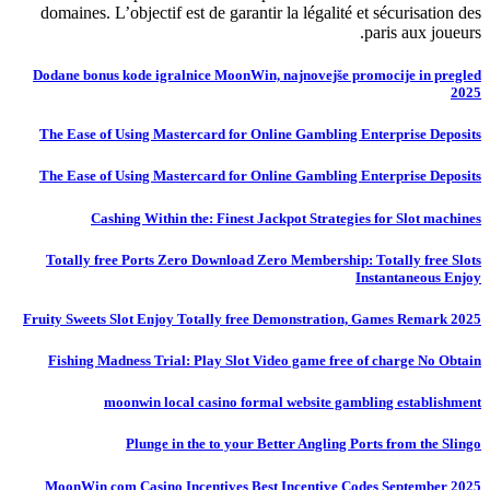
domaines. L’objectif est de garantir la légalité et sécurisation des
paris aux joueurs.
Dodane bonus kode igralnice MoonWin, najnovejše promocije in pregled
2025
The Ease of Using Mastercard for Online Gambling Enterprise Deposits
The Ease of Using Mastercard for Online Gambling Enterprise Deposits
Cashing Within the: Finest Jackpot Strategies for Slot machines
Totally free Ports Zero Download Zero Membership: Totally free Slots
Instantaneous Enjoy
Fruity Sweets Slot Enjoy Totally free Demonstration, Games Remark 2025
Fishing Madness Trial: Play Slot Video game free of charge No Obtain
moonwin local casino formal website gambling establishment
Plunge in the to your Better Angling Ports from the Slingo
MoonWin com Casino Incentives Best Incentive Codes September 2025