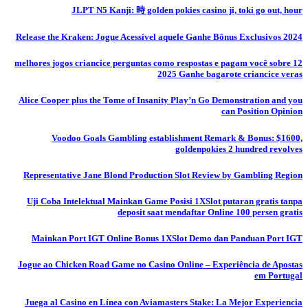
JLPT N5 Kanji: 時 golden pokies casino ji, toki go out, hour
Release the Kraken: Jogue Acessível aquele Ganhe Bônus Exclusivos 2024
12 melhores jogos criancice perguntas como respostas e pagam você sobre
2025 Ganhe bagarote criancice veras
Alice Cooper plus the Tome of Insanity Play’n Go Demonstration and you
can Position Opinion
Voodoo Goals Gambling establishment Remark & Bonus: $1600,
goldenpokies 2 hundred revolves
Representative Jane Blond Production Slot Review by Gambling Region
Uji Coba Intelektual Mainkan Game Posisi 1XSlot putaran gratis tanpa
deposit saat mendaftar Online 100 persen gratis
Mainkan Port IGT Online Bonus 1XSlot Demo dan Panduan Port IGT
Jogue ao Chicken Road Game no Casino Online – Experiência de Apostas
em Portugal
Juega al Casino en Línea con Aviamasters Stake: La Mejor Experiencia