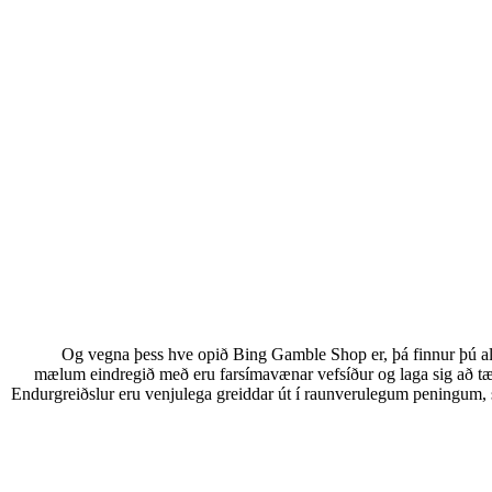
Og vegna þess hve opið Bing Gamble Shop er, þá finnur þú alh
mælum eindregið með eru farsímavænar vefsíður og laga sig að tæ
Endurgreiðslur eru venjulega greiddar út í raunverulegum peningum, 