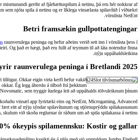
þér mismunandi gerðir af fjárhættuspilum á netinu, þá eru hér nokkrar af
 sem njóta spila á netinu og er líklega vinsælasta spilavítið í víðtækri
vörulista NetEnt.
Betri framsækin gullpottatengingar
us
raunverulega peninga og hefur aðeins verið sett inn í vörulista þess í
iri. Og það er hægt, það eru fullt af teymum til að láta notendur finna
nýju uppáhaldsleikina.
fyrir raunverulega peninga í Bretlandi 2025
llögur. Okkar eigin virta kerfi hefur vakið
 okkar. Ég legg áherslu á tilboð frá þekktum
 Novomatic, sem tryggir ítarlega leit að uppáhalds tölvuleiknum þínum.
. Skoðaðu vinsæl app fyrirtæki eins og NetEnt, Microgaming, Advanced
f fært eitt af nýju sýndar spilavítunum og stjörnuprýddu spilakassunum
a, skulum við skoða reglurnar úr ráðum um að spila spilakassa á netinu.
% ókeypis spilamennsku: Kostir og gallar
á hámarksveðmálinu kveikti ég á plús með sjö upptaldum Jumbo Fireball