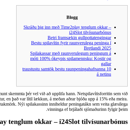
Blogg
Skráðu þig inn með Time2play tenglum okkar –
i24Slot tilvísunarbónus
Betri framsækin gullpottatengingar
Bestu spilavítin fyrir raunverulega peninga í
Bretlandi 2025
Spilakassar með raunverulegum peningum á
móti 100% ókeypis spilamennsku: Kostir og
gallar
10 traustustu samtök bestu raunpeningahafnanna
á netinu
nt skemmta þér vel við að upplifa hann. Netspilavítisforritin sem við
r, en það var lítil lækkun, á meðan aðrar bjóða upp á 15% eða meira.
 takmörk. Nýi spilakassinn inniheldur peningatákn sem veita glæsilega
vinninga ef brjálaði sjómaðurinn fylgir þeim.
y tenglum okkar – i24Slot tilvísunarbónus