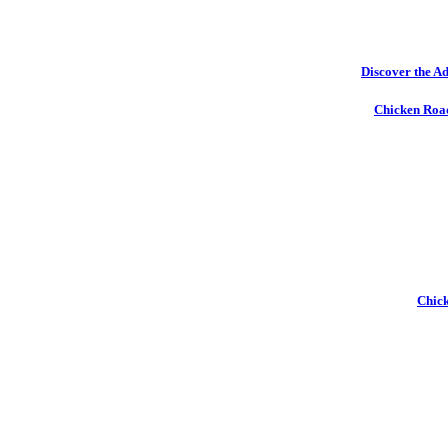
Discover the Ad
Chicken Road
Chick