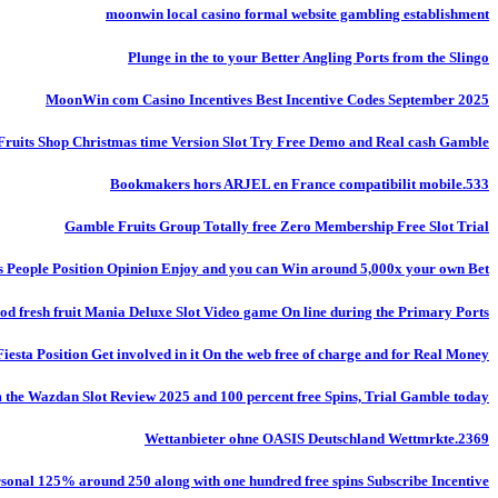
moonwin local casino formal website gambling establishment
Plunge in the to your Better Angling Ports from the Slingo
MoonWin com Casino Incentives Best Incentive Codes September 2025
Fruits Shop Christmas time Version Slot Try Free Demo and Real cash Gamble
Bookmakers hors ARJEL en France compatibilit mobile.533
Gamble Fruits Group Totally free Zero Membership Free Slot Trial
s People Position Opinion Enjoy and you can Win around 5,000x your own Bet!
od fresh fruit Mania Deluxe Slot Video game On line during the Primary Ports
Fiesta Position Get involved in it On the web free of charge and for Real Money
m the Wazdan Slot Review 2025 and 100 percent free Spins, Trial Gamble today
Wettanbieter ohne OASIS Deutschland Wettmrkte.2369
onal 125% around 250 along with one hundred free spins Subscribe Incentive