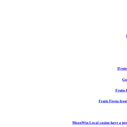
Fruit
Go
Fruits 
Fruits Fiesta fro
MoonWin Local casino have a pers