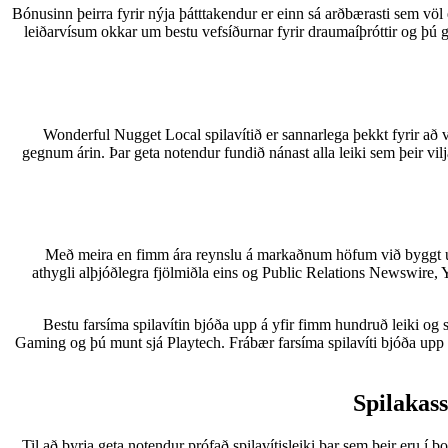
Bónusinn þeirra fyrir nýja þátttakendur er einn sá arðbærasti sem völ e
leiðarvísum okkar um bestu vefsíðurnar fyrir draumaíþróttir og þú ge
Wonderful Nugget Local spilavítið er sannarlega þekkt fyrir að 
gegnum árin. Þar geta notendur fundið nánast alla leiki sem þeir vil
Með meira en fimm ára reynslu á markaðnum höfum við byggt upp 
athygli alþjóðlegra fjölmiðla eins og Public Relations Newswire, 
Bestu farsíma spilavítin bjóða upp á yfir fimm hundruð leiki o
Gaming og þú munt sjá Playtech. Frábær farsíma spilavíti bjóða upp á
Spilakas
Til að byrja geta notendur prófað spilavítisleiki þar sem þeir eru