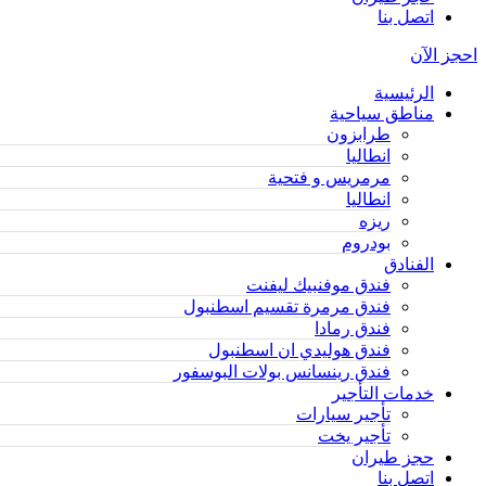
اتصل بنا
احجز الآن
الرئيسية
مناطق سياحية
طرابزون
انطاليا
مرمريس و فتحية
انطاليا
ريزه
بودروم
الفنادق
فندق موفنبيك ليفنت
فندق مرمرة تقسيم اسطنبول
فندق رمادا
فندق هوليدي ان اسطنبول
فندق رينسانس بولات البوسفور
خدمات التأجير
تأجير سيارات
تأجير يخت
حجز طيران
اتصل بنا