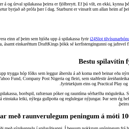
r á og úrval spilakassa þeirra er fjölbreytt. Ef þú vilt, en ekki, kynna 
tur byrjað að prófa þær í dag. Starburst er vinsælt um allan heim af þeim
vera einn af þeim sem bjóða upp á spilakassa fyrir
i24Slot tilvísunarbón
ja, ásamt einkaréttum DraftKings þökk sé kerfistengingunni og jafnvel fle
Bestu spilavítin 
trygga hóp fólks sem leggur áherslu á að koma með beinar eða nýrri ti
Yahoo Fund, Company Post Nigeria og fleiri, sem staðfestir áreiðanleika
fyrirtækjum eins og Practical Play og
g spilakassa, borðspil, rafrænan póker og rauntíma sérhæfða möguleika
 einstaka leiki, nýlega gullpotta og reglulegar nýjungar. Þar sem ég he
þeirr
sar með raunverulegum peningum á móti 100
 í boði með sýnikennslu í spilavítisappi. Í þessum nokkrum snúningum fr