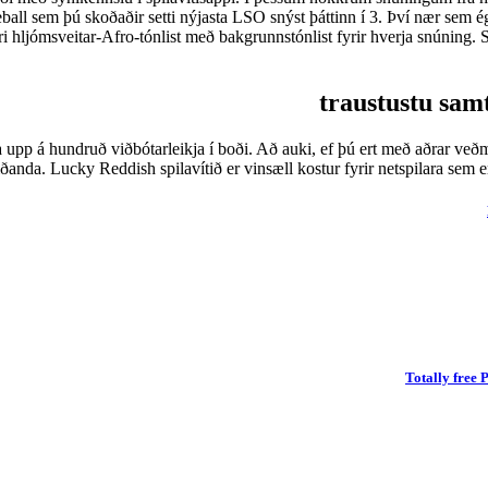
l sem þú skoðaðir setti nýjasta LSO snýst þáttinn í 3. Því nær sem ég 
lri hljómsveitar-Afro-tónlist með bakgrunnstónlist fyrir hverja snúnin
ða upp á hundruð viðbótarleikja í boði. Að auki, ef þú ert með aðrar ve
anda. Lucky Reddish spilavítið er vinsæll kostur fyrir netspilara sem e
Totally free