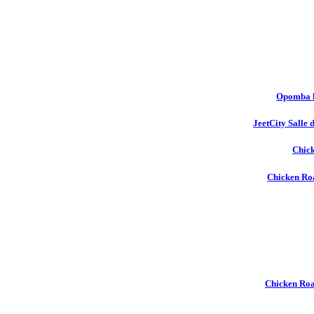
Opomba l
JeetCity Salle 
Chick
Chicken Roa
Chicken Ro