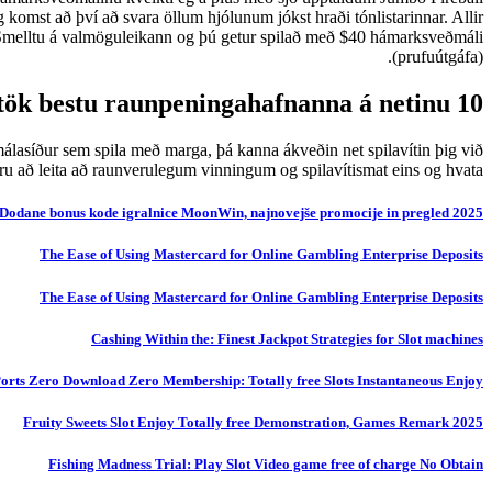
komst að því að svara öllum hjólunum jókst hraði tónlistarinnar. Allir
g. Smelltu á valmöguleikann og þú getur spilað með $40 hámarksveðmáli
(prufuútgáfa).
10 traustustu samtök bestu raunpeningahafnanna á netinu
ðmálasíður sem spila með marga, þá kanna ákveðin net spilavítin þig við
ru að leita að raunverulegum vinningum og spilavítismat eins og hvata.
Dodane bonus kode igralnice MoonWin, najnovejše promocije in pregled 2025
The Ease of Using Mastercard for Online Gambling Enterprise Deposits
The Ease of Using Mastercard for Online Gambling Enterprise Deposits
Cashing Within the: Finest Jackpot Strategies for Slot machines
 Ports Zero Download Zero Membership: Totally free Slots Instantaneous Enjoy
Fruity Sweets Slot Enjoy Totally free Demonstration, Games Remark 2025
Fishing Madness Trial: Play Slot Video game free of charge No Obtain