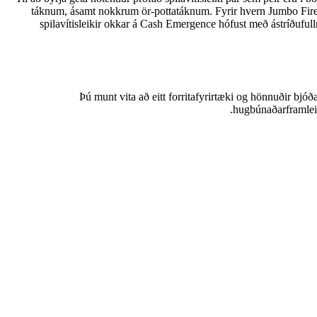
táknum, ásamt nokkrum ör-pottatáknum. Fyrir hvern Jumbo Firebal
spilavítisleikir okkar á Cash Emergence hófust með ástríðuful
Þú munt vita að eitt forritafyrirtæki og hönnuðir bjó
hugbúnaðarframleið