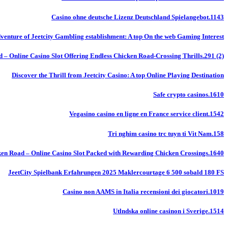
Casino ohne deutsche Lizenz Deutschland Spielangebot.1143
venture of Jeetcity Gambling establishment: A top On the web Gaming Interest
 – Online Casino Slot Offering Endless Chicken Road-Crossing Thrills.291 (2)
Discover the Thrill from Jeetcity Casino: A top Online Playing Destination
Safe crypto casinos.1610
Vegasino casino en ligne en France service client.1542
Tri nghim casino trc tuyn ti Vit Nam.158
en Road – Online Casino Slot Packed with Rewarding Chicken Crossings.1640
JeetCity Spielbank Erfahrungen 2025 Maklercourtage 6 500 sobald 180 FS
Casino non AAMS in Italia recensioni dei giocatori.1019
Utlndska online casinon i Sverige.1514