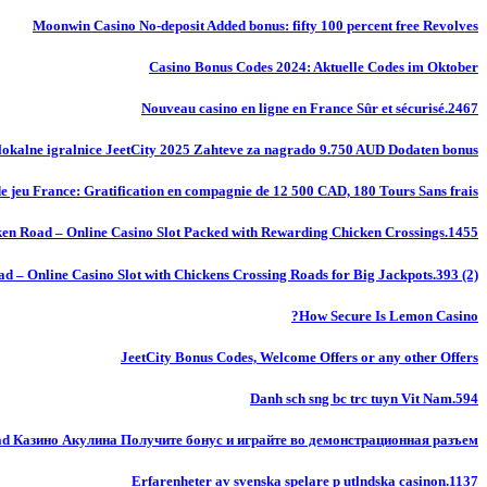
Moonwin Casino No-deposit Added bonus: fifty 100 percent free Revolves
Casino Bonus Codes 2024: Aktuelle Codes im Oktober
Nouveau casino en ligne en France Sûr et sécurisé.2467
okalne igralnice JeetCity 2025 Zahteve za nagrado 9.750 AUD Dodaten bonus
de jeu France: Gratification en compagnie de 12 500 CAD, 180 Tours Sans frais
en Road – Online Casino Slot Packed with Rewarding Chicken Crossings.1455
d – Online Casino Slot with Chickens Crossing Roads for Big Jackpots.393 (2)
How Secure Is Lemon Casino?
JeetCity Bonus Codes, Welcome Offers or any other Offers
Danh sch sng bc trc tuyn Vit Nam.594
ad Казино Акулина Получите бонус и играйте во демонстрационная разъем
Erfarenheter av svenska spelare p utlndska casinon.1137