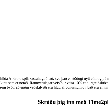
liða Android spilakassahugbúnað, svo það er stöðugt nýtt efni og þú mu
kinu sem er notað. Raunverulegar vefsíður veita 10% endurgreiðslubætu
sem þýðir að engin veðskilyrði eru hluti af bónusnum og það eru engin
Skráðu þig inn með Time2pla