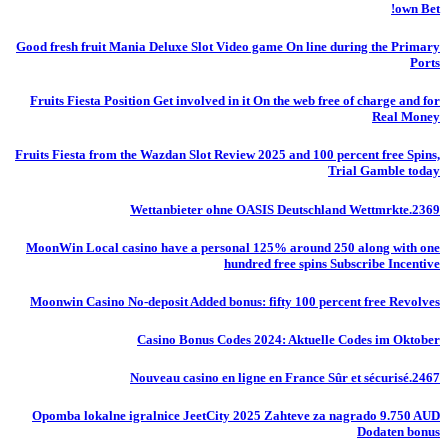
own Bet!
Good fresh fruit Mania Deluxe Slot Video game On line during the Primary
Ports
Fruits Fiesta Position Get involved in it On the web free of charge and for
Real Money
Fruits Fiesta from the Wazdan Slot Review 2025 and 100 percent free Spins,
Trial Gamble today
Wettanbieter ohne OASIS Deutschland Wettmrkte.2369
MoonWin Local casino have a personal 125% around 250 along with one
hundred free spins Subscribe Incentive
Moonwin Casino No-deposit Added bonus: fifty 100 percent free Revolves
Casino Bonus Codes 2024: Aktuelle Codes im Oktober
Nouveau casino en ligne en France Sûr et sécurisé.2467
Opomba lokalne igralnice JeetCity 2025 Zahteve za nagrado 9.750 AUD
Dodaten bonus