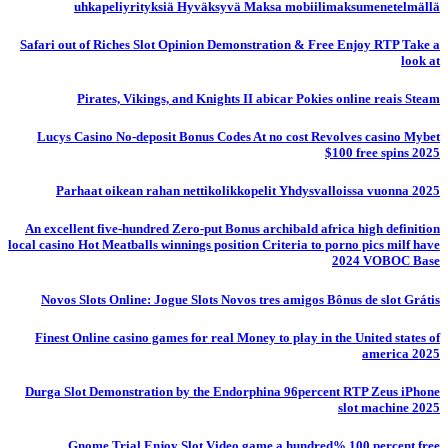
uhkapeliyrityksiä Hyväksyvä Maksa mobiilimaksumenetelmällä
Safari out of Riches Slot Opinion Demonstration & Free Enjoy RTP Take a
look at
Pirates, Vikings, and Knights II abicar Pokies online reais Steam
Lucys Casino No-deposit Bonus Codes At no cost Revolves casino Mybet
$100 free spins 2025
Parhaat oikean rahan nettikolikkopelit Yhdysvalloissa vuonna 2025
An excellent five-hundred Zero-put Bonus archibald africa high definition
local casino Hot Meatballs winnings position Criteria to porno pics milf have
2024 VOBOC Base
Novos Slots Online: Jogue Slots Novos tres amigos Bônus de slot Grátis
Finest Online casino games for real Money to play in the United states of
america 2025
Durga Slot Demonstration by the Endorphina 96percent RTP Zeus iPhone
slot machine 2025
Gnome Trial Enjoy Slot Video game a hundred% 100 percent free