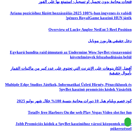
فتحات مجانية بدون تحميل أو تسجيل: استمتع بها على الفور
Ariana pozícióhoz fűzött hozzászólás 2025 100%-ban ingyenes és valódi
pénzes RoyalGame kaszinó HUN játék!
Overview of Lucky Angler NetEnt 5 Reel Position
دخل حقيقي هاربورز موبايل
Egykarú bandita raid útmutató az Undermine Wow SpyBet visszavonási
követelmények felszabadításán belül
أفضل الكازينوهات على الإنترنت التي تحتوي على عدد كبير من ماكينات القمار
بأموال حقيقية
Multiple Edge Studios Játékok, Informatikai Üzleti Hírnév, Pénzciklusok és
SpyBet kaszinó promóciós kódok Vásárlók
كود خصم ويليام هيل 10 دورات مجانية بنسبة 100% خلال شهر يوليو 2025
Totally free Harbors On the web Play Vegas Video slot for fun
Jobb Promóciós kódok a SpyBet kaszinóhoz városi központok online
pókerezéssel