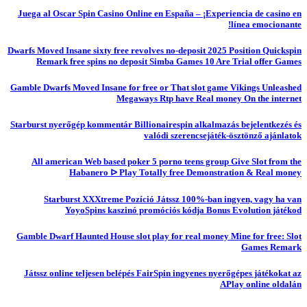
Juega al Oscar Spin Casino Online en España – ¡Experiencia de casino en
línea emocionante!
Dwarfs Moved Insane sixty free revolves no-deposit 2025 Position Quickspin
Remark free spins no deposit Simba Games 10 Are Trial offer Games
Gamble Dwarfs Moved Insane for free or That slot game Vikings Unleashed
Megaways Rtp have Real money On the internet
Starburst nyerőgép kommentár Billionairespin alkalmazás bejelentkezés és
valódi szerencsejáték-ösztönző ajánlatok
All american Web based poker 5 porno teens group Give Slot from the
Habanero ᐅ Play Totally free Demonstration & Real money
Starburst XXXtreme Pozíció Játssz 100%-ban ingyen, vagy ha van
YoyoSpins kaszinó promóciós kódja Bonus Evolution játékod
Gamble Dwarf Haunted House slot play for real money Mine for free: Slot
Games Remark
Játssz online teljesen belépés FairSpin ingyenes nyerőgépes játékokat az
APlay online oldalán