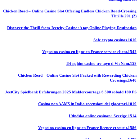
Chicken Road – Online Casino Slot Offering Endless Chicken Road-Crossing
Thrills.291 (2)
Discover the Thrill from Jeetcity Casino: A top Online Playing Destination
Safe crypto casinos.1610
Vegasino casino en ligne en France service client.1542
Tri nghim casino trc tuyn ti Vit Nam.158
Chicken Road – Online Casino Slot Packed with Rewarding Chicken
Crossings.1640
JeetCity Spielbank Erfahrungen 2025 Maklercourtage 6 500 sobald 180 FS
Casino non AAMS in Italia recensioni dei giocatori.1019
Utlndska online casinon i Sverige.1514
Vegasino casino en ligne en France licence et scurit.1586