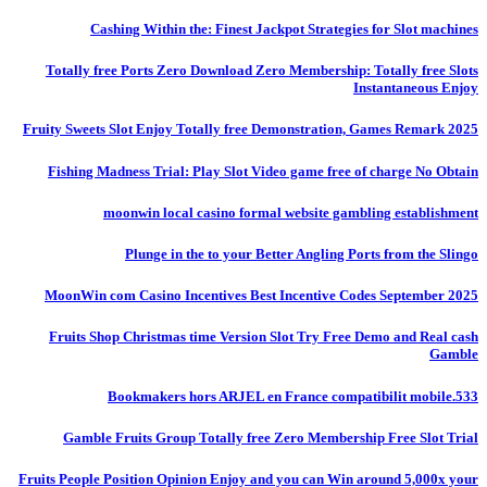
Cashing Within the: Finest Jackpot Strategies for Slot machines
Totally free Ports Zero Download Zero Membership: Totally free Slots
Instantaneous Enjoy
Fruity Sweets Slot Enjoy Totally free Demonstration, Games Remark 2025
Fishing Madness Trial: Play Slot Video game free of charge No Obtain
moonwin local casino formal website gambling establishment
Plunge in the to your Better Angling Ports from the Slingo
MoonWin com Casino Incentives Best Incentive Codes September 2025
Fruits Shop Christmas time Version Slot Try Free Demo and Real cash
Gamble
Bookmakers hors ARJEL en France compatibilit mobile.533
Gamble Fruits Group Totally free Zero Membership Free Slot Trial
Fruits People Position Opinion Enjoy and you can Win around 5,000x your