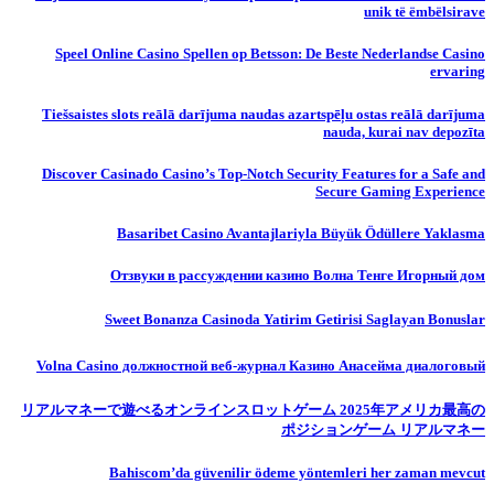
unik të ëmbëlsirave
Speel Online Casino Spellen op Betsson: De Beste Nederlandse Casino
ervaring
Tiešsaistes slots reālā darījuma naudas azartspēļu ostas reālā darījuma
nauda, ​​kurai nav depozīta
Discover Casinado Casino’s Top-Notch Security Features for a Safe and
Secure Gaming Experience
Basaribet Casino Avantajlariyla Büyük Ödüllere Yaklasma
Отзвуки в рассуждении казино Волна Тенге Игорный дом
Sweet Bonanza Casinoda Yatirim Getirisi Saglayan Bonuslar
Volna Casino должностной веб-журнал Казино Анасейма диалоговый
リアルマネーで遊べるオンラインスロットゲーム 2025年アメリカ最高の
ポジションゲーム リアルマネー
Bahiscom’da güvenilir ödeme yöntemleri her zaman mevcut