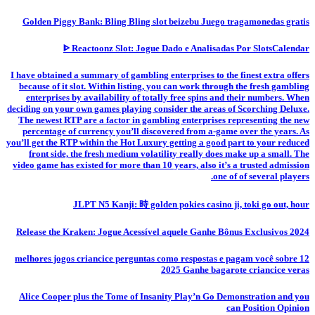
Golden Piggy Bank: Bling Bling slot beizebu Juego tragamonedas gratis
ᐈ Reactoonz Slot: Jogue Dado e Analisadas Por SlotsCalendar
I have obtained a summary of gambling enterprises to the finest extra offers
because of it slot. Within listing, you can work through the fresh gambling
enterprises by availability of totally free spins and their numbers. When
deciding on your own games playing consider the areas of Scorching Deluxe.
The newest RTP are a factor in gambling enterprises representing the new
percentage of currency you’ll discovered from a-game over the years. As
you’ll get the RTP within the Hot Luxury getting a good part to your reduced
front side, the fresh medium volatility really does make up a small. The
video game has existed for more than 10 years, also it’s a trusted admission
one of of several players.
JLPT N5 Kanji: 時 golden pokies casino ji, toki go out, hour
Release the Kraken: Jogue Acessível aquele Ganhe Bônus Exclusivos 2024
12 melhores jogos criancice perguntas como respostas e pagam você sobre
2025 Ganhe bagarote criancice veras
Alice Cooper plus the Tome of Insanity Play’n Go Demonstration and you
can Position Opinion