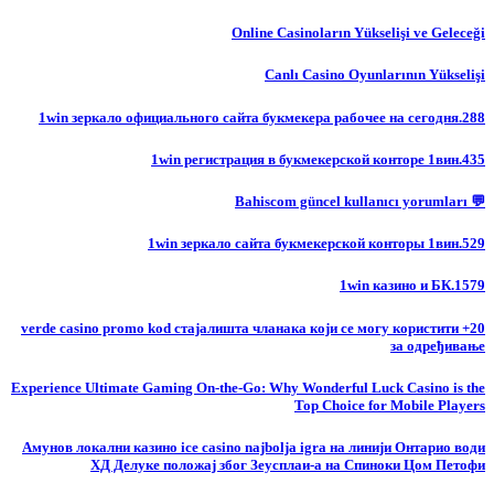
Online Casinoların Yükselişi ve Geleceği
Canlı Casino Oyunlarının Yükselişi
1win зеркало официального сайта букмекера рабочее на сегодня.288
1win регистрация в букмекерской конторе 1вин.435
💬 Bahiscom güncel kullanıcı yorumları
1win зеркало сайта букмекерской конторы 1вин.529
1win казино и БК.1579
20+ verde casino promo kod стајалишта чланака који се могу користити
за одређивање
Experience Ultimate Gaming On-the-Go: Why Wonderful Luck Casino is the
Top Choice for Mobile Players
Амунов локални казино ice casino najbolja igra на линији Онтарио води
ХД Делуке положај због Зеусплаи-а на Спиноки Цом Петофи