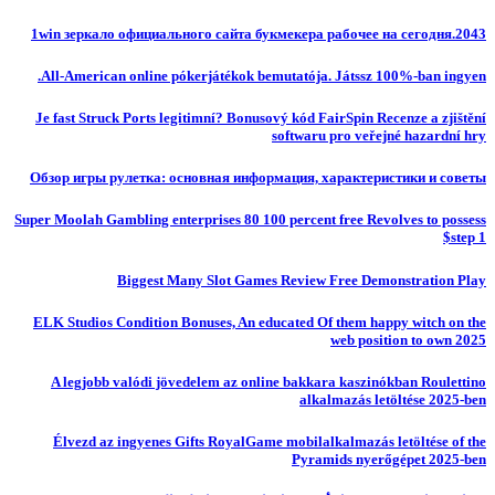
1win зеркало официального сайта букмекера рабочее на сегодня.2043
All-American online pókerjátékok bemutatója. Játssz 100%-ban ingyen.
Je fast Struck Ports legitimní? Bonusový kód FairSpin Recenze a zjištění
softwaru pro veřejné hazardní hry
Обзор игры рулетка: основная информация, характеристики и советы
Super Moolah Gambling enterprises 80 100 percent free Revolves to possess
$step 1
Biggest Many Slot Games Review Free Demonstration Play
ELK Studios Condition Bonuses, An educated Of them happy witch on the
web position to own 2025
A legjobb valódi jövedelem az online bakkara kaszinókban Roulettino
alkalmazás letöltése 2025-ben
Élvezd az ingyenes Gifts RoyalGame mobilalkalmazás letöltése of the
Pyramids nyerőgépet 2025-ben