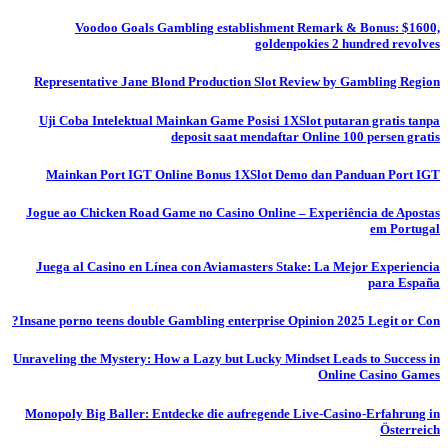
Voodoo Goals Gambling establishment Remark & Bonus: $1600,
goldenpokies 2 hundred revolves
Representative Jane Blond Production Slot Review by Gambling Region
Uji Coba Intelektual Mainkan Game Posisi 1XSlot putaran gratis tanpa
deposit saat mendaftar Online 100 persen gratis
Mainkan Port IGT Online Bonus 1XSlot Demo dan Panduan Port IGT
Jogue ao Chicken Road Game no Casino Online – Experiência de Apostas
em Portugal
Juega al Casino en Línea con Aviamasters Stake: La Mejor Experiencia
para España
Insane porno teens double Gambling enterprise Opinion 2025 Legit or Con?
Unraveling the Mystery: How a Lazy but Lucky Mindset Leads to Success in
Online Casino Games
Monopoly Big Baller: Entdecke die aufregende Live-Casino-Erfahrung in
Österreich