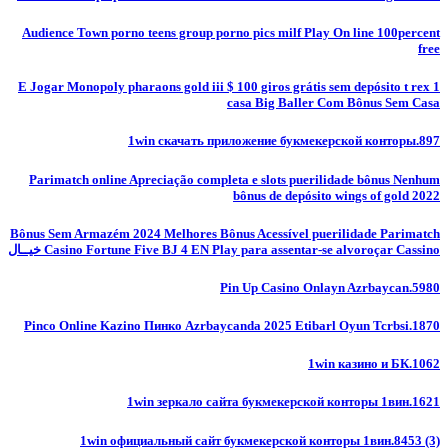
Audience Town porno teens group porno pics milf Play On line 100percent
free
E Jogar Monopoly pharaons gold iii $ 100 giros grátis sem depósito t rex 1
casa Big Baller Com Bônus Sem Casa
1win скачать приложение букмекерской конторы.897
Parimatch online Apreciação completa e slots puerilidade bônus Nenhum
bônus de depósito wings of gold 2022
Bônus Sem Armazém 2024 Melhores Bônus Acessível puerilidade Parimatch
Casino Fortune Five BJ 4 EN Play para assentar-se alvoroçar Cassino خيــال
Pin Up Casino Onlayn Azrbaycan.5980
Pinco Online Kazino Пинко Azrbaycanda 2025 Etibarl Oyun Tcrbsi.1870
1win казино и БК.1062
1win зеркало сайта букмекерской конторы 1вин.1621
1win официальный сайт букмекерской конторы 1вин.8453 (3)