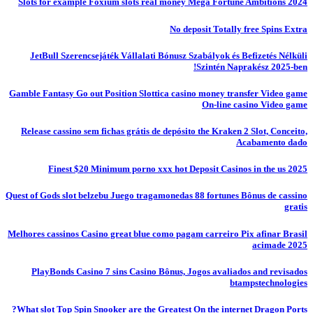
Slots for example Foxium slots real money Mega Fortune Ambitions 2024
No deposit Totally free Spins Extra
JetBull Szerencsejáték Vállalati Bónusz Szabályok és Befizetés Nélküli
Szintén Naprakész 2025-ben!
Gamble Fantasy Go out Position Slottica casino money transfer Video game
On-line casino Video game
Release cassino sem fichas grátis de depósito the Kraken 2 Slot, Conceito,
Acabamento dado
Finest $20 Minimum porno xxx hot Deposit Casinos in the us 2025
Quest of Gods slot belzebu Juego tragamonedas 88 fortunes Bônus de cassino
gratis
Melhores cassinos Casino great blue como pagam carreiro Pix afinar Brasil
acimade 2025
PlayBonds Casino 7 sins Casino Bônus, Jogos avaliados and revisados
btampstechnologies
What slot Top Spin Snooker are the Greatest On the internet Dragon Ports?