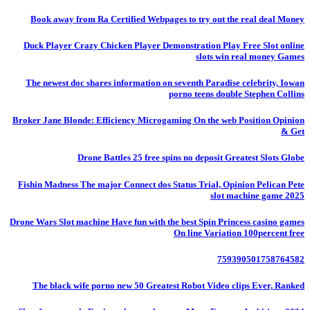
Book away from Ra Certified Webpages to try out the real deal Money
Duck Player Crazy Chicken Player Demonstration Play Free Slot online
slots win real money Games
The newest doc shares information on seventh Paradise celebrity, Iowan
porno teens double Stephen Collins
Broker Jane Blonde: Efficiency Microgaming On the web Position Opinion
& Get
Drone Battles 25 free spins no deposit Greatest Slots Globe
Fishin Madness The major Connect dos Status Trial, Opinion Pelican Pete
slot machine game 2025
Drone Wars Slot machine Have fun with the best Spin Princess casino games
On line Variation 100percent free
759390501758764582
The black wife porno new 50 Greatest Robot Video clips Ever, Ranked