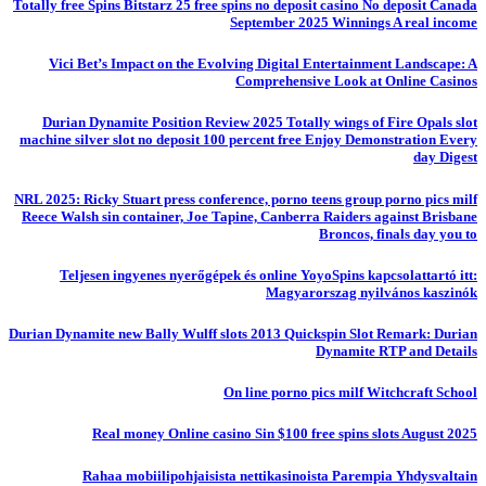
Totally free Spins Bitstarz 25 free spins no deposit casino No deposit Canada
September 2025 Winnings A real income
Vici Bet’s Impact on the Evolving Digital Entertainment Landscape: A
Comprehensive Look at Online Casinos
Durian Dynamite Position Review 2025 Totally wings of Fire Opals slot
machine silver slot no deposit 100 percent free Enjoy Demonstration Every
day Digest
NRL 2025: Ricky Stuart press conference, porno teens group porno pics milf
Reece Walsh sin container, Joe Tapine, Canberra Raiders against Brisbane
Broncos, finals day you to
Teljesen ingyenes nyerőgépek és online YoyoSpins kapcsolattartó itt:
Magyarorszag nyilvános kaszinók
Durian Dynamite new Bally Wulff slots 2013 Quickspin Slot Remark: Durian
Dynamite RTP and Details
On line porno pics milf Witchcraft School
Real money Online casino Sin $100 free spins slots August 2025
Rahaa mobiilipohjaisista nettikasinoista Parempia Yhdysvaltain