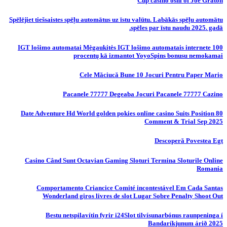
Cup casino oshi of Joe Graton
Spēlējiet tiešsaistes spēļu automātus uz īstu valūtu. Labākās spēļu automātu
spēles par īstu naudu 2025. gadā.
IGT lošimo automatai Mėgaukitės IGT lošimo automatais internete 100
procentų kā izmantot YoyoSpins bonusu nemokamai
Cele Măciucă Bune 10 Jocuri Pentru Paper Mario
Pacanele 77777 Degeaba Jocuri Pacanele 77777 Cazino
80 Date Adventure Hd World golden pokies online casino Suits Position
Comment & Trial Sep 2025
Descoperă Povestea Egt
Casino Când Sunt Octavian Gaming Sloturi Termina Sloturile Online
Romania
Comportamento Criancice Comité incontestável Em Cada Santas
Wonderland giros livres de slot Lugar Sobre Penalty Shoot Out
Bestu netspilavítin fyrir i24Slot tilvísunarbónus raunpeninga í
Bandaríkjunum árið 2025