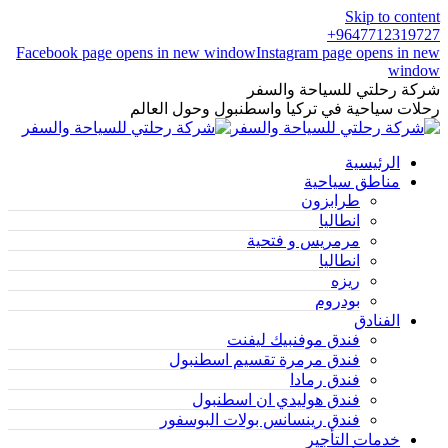
Skip to content
9647712319727+
Facebook page opens in new window
Instagram page opens in new
window
شركة رحلتي للسياحة والسفر
رحلات سياحية في تركيا واسطنبول وحول العالم
الرئيسية
مناطق سياحية
طرابزون
انطاليا
مرمريس و فتحية
انطاليا
ريزه
بودروم
الفنادق
فندق موفنبيك ليفنت
فندق مرمرة تقسيم اسطنبول
فندق رمادا
فندق هوليدي ان اسطنبول
فندق رينسانس بولات البوسفور
خدمات التأجير