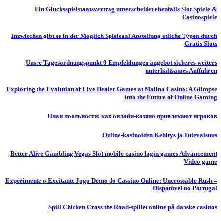
Ein Glucksspielstaatsvertrag unterscheidet ebenfalls Slot Spiele &
Casinospiele
Inzwischen gibt es in der Moglich Spielsaal Anstellung etliche Typen durch
Gratis Slots
Unsre Tagesordnungspunkt 9 Empfehlungen angebot sicheres weiters
unterhaltsames Auffuhren
Exploring the Evolution of Live Dealer Games at Malina Casino: A Glimpse
into the Future of Online Gaming
План лояльности: как онлайн-казино привлекают игроков
Online-kasinoiden Kehitys ja Tulevaisuus
Better Alive Gambling Vegas Slot mobile casino login games Advancement
Video game
Experimente o Excitante Jogo Demo do Cassino Online: Uncrossable Rush –
Disponível no Portugal
Spill Chicken Cross the Road-spillet online på danske casinos