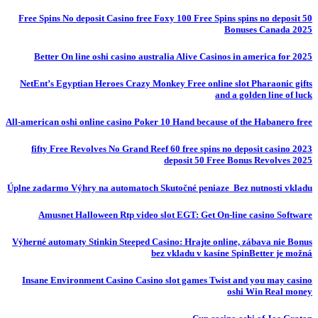
50 Free Spins No deposit Casino free Foxy 100 Free Spins spins no deposit
Bonuses Canada 2025
Better On line oshi casino australia Alive Casinos in america for 2025
NetEnt’s Egyptian Heroes Crazy Monkey Free online slot Pharaonic gifts
and a golden line of luck
All-american oshi online casino Poker 10 Hand because of the Habanero free
fifty Free Revolves No Grand Reef 60 free spins no deposit casino 2023
deposit 50 Free Bonus Revolves 2025
Úplne zadarmo Výhry na automatoch Skutočné peniaze ️ Bez nutnosti vkladu
Amusnet Halloween Rtp video slot EGT: Get On-line casino Software
Výherné automaty Stinkin Steeped Casino: Hrajte online, zábava nie Bonus
bez vkladu v kasíne SpinBetter je možná
Insane Environment Casino Casino slot games Twist and you may casino
oshi Win Real money