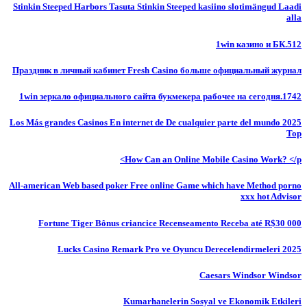
Stinkin Steeped Harbors Tasuta Stinkin Steeped kasiino slotimängud Laadi
alla
1win казино и БК.512
Праздник в личный кабинет Fresh Casino больше официальный журнал
1win зеркало официального сайта букмекера рабочее на сегодня.1742
Los Más grandes Casinos En internet de De cualquier parte del mundo 2025
Top
How Can an Online Mobile Casino Work? </p>
All-american Web based poker Free online Game which have Method porno
xxx hot Advisor
Fortune Tiger Bônus criancice Recenseamento Receba até R$30 000
Lucks Casino Remark Pro ve Oyuncu Derecelendirmeleri 2025
Caesars Windsor Windsor
Kumarhanelerin Sosyal ve Ekonomik Etkileri