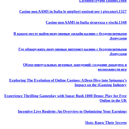
Licensed crypto casinos.1488
Casino non AAMS in Italia le migliori opzioni per i giocatori.1327
Casino non AAMS in Italia sicurezza e rischi.1348
В каком месте найти популярные онлайн казино с бездепозитными
бонусами.
Где обнаружить популярные интернет-казино с бездепозитными
бонусами.
Обзор виртуальных игорных заведений: создание аккаунта и
возможности игр
Exploring The Evolution of Online Casinos: A Deep Dive into Spinanga’s
Impact on the iGaming Industry
Experience Thrilling Gameplay with Sugar Rush 1000 Demo: Play for Free
Online in the UK
Incentive Live Roulette: An Overview to Optimizing Your Earnings
Slots: Know Their Secrets