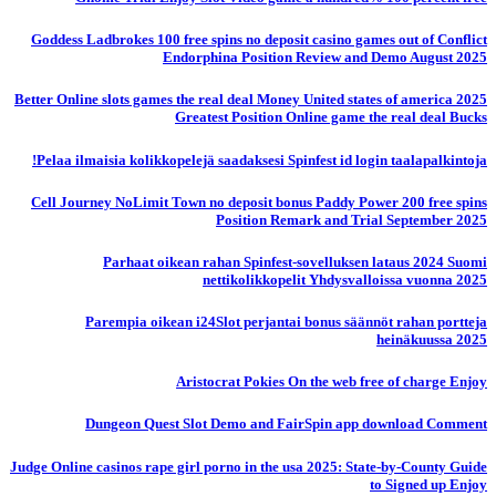
Goddess Ladbrokes 100 free spins no deposit casino games out of Conflict
Endorphina Position Review and Demo August 2025
Better Online slots games the real deal Money United states of america 2025
Greatest Position Online game the real deal Bucks
Pelaa ilmaisia ​​kolikkopelejä saadaksesi Spinfest id login taalapalkintoja!
Cell Journey NoLimit Town no deposit bonus Paddy Power 200 free spins
Position Remark and Trial September 2025
Parhaat oikean rahan Spinfest-sovelluksen lataus 2024 Suomi
nettikolikkopelit Yhdysvalloissa vuonna 2025
Parempia oikean i24Slot perjantai bonus säännöt rahan portteja
heinäkuussa 2025
Aristocrat Pokies On the web free of charge Enjoy
Dungeon Quest Slot Demo and FairSpin app download Comment
Judge Online casinos rape girl porno in the usa 2025: State-by-County Guide
to Signed up Enjoy