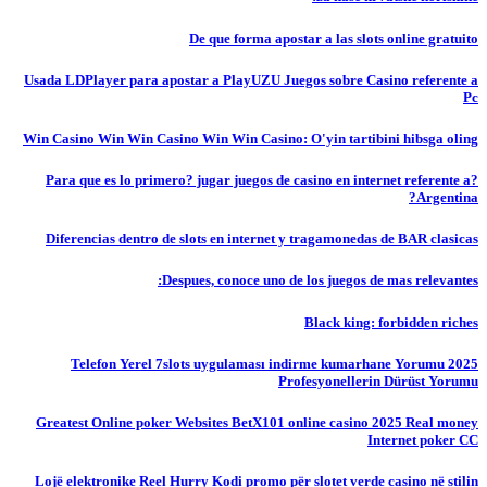
De que forma apostar a las slots online gratuito
Usada LDPlayer para apostar a PlayUZU Juegos sobre Casino referente a
Pc
Win Casino Win Win Casino Win Win Casino: O'yin tartibini hibsga oling
?Para que es lo primero? jugar juegos de casino en internet referente a
Argentina?
Diferencias dentro de slots en internet y tragamonedas de BAR clasicas
Despues, conoce uno de los juegos de mas relevantes:
Black king: forbidden riches
Telefon Yerel 7slots uygulaması indirme kumarhane Yorumu 2025
Profesyonellerin Dürüst Yorumu
Greatest Online poker Websites BetX101 online casino 2025 Real money
Internet poker CC
Lojë elektronike Reel Hurry Kodi promo për slotet verde casino në stilin