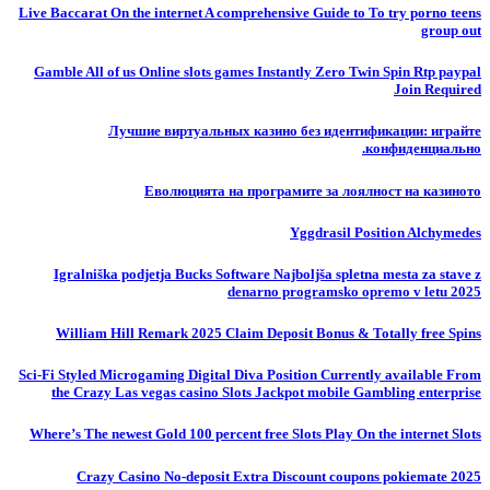
Live Baccarat On the internet A comprehensive Guide to To try porno teens
group out
Gamble All of us Online slots games Instantly Zero Twin Spin Rtp paypal
Join Required
Лучшие виртуальных казино без идентификации: играйте
конфиденциально.
Еволюцията на програмите за лоялност на казиното
Yggdrasil Position Alchymedes
Igralniška podjetja Bucks Software Najboljša spletna mesta za stave z
denarno programsko opremo v letu 2025
William Hill Remark 2025 Claim Deposit Bonus & Totally free Spins
Sci-Fi Styled Microgaming Digital Diva Position Currently available From
the Crazy Las vegas casino Slots Jackpot mobile Gambling enterprise
Where’s The newest Gold 100 percent free Slots Play On the internet Slots
Crazy Casino No-deposit Extra Discount coupons pokiemate 2025