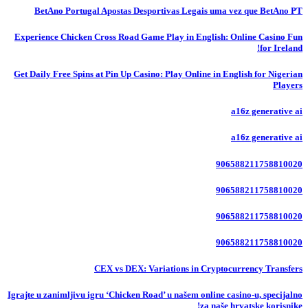
BetAno Portugal Apostas Desportivas Legais uma vez que BetAno PT
Experience Chicken Cross Road Game Play in English: Online Casino Fun
for Ireland!
Get Daily Free Spins at Pin Up Casino: Play Online in English for Nigerian
Players
a16z generative ai
a16z generative ai
906588211758810020
906588211758810020
906588211758810020
906588211758810020
CEX vs DEX: Variations in Cryptocurrency Transfers
Igrajte u zanimljivu igru ‘Chicken Road’ u našem online casino-u, specijalno
za naše hrvatske korisnike!