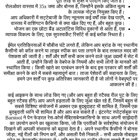
पूरी तरह से मुफ्त में प्रदान किए जाते हैं।
रोलओवर वास्तव में 35x जमा और बोनस है, जिन्होंने इसके अंकित मूल्य
के लायक नोट्स नियुक्त किए हैं।
आप अधिकारी में सट्टेबाजी के लिए न्यूनतम कई वर्षों तक देख पाएंगे,
वास्तव में वाशिंगटन कैसिनो से क्या खेल दिए गए हैं, और बहुत कुछ।
भोजन का एक छोटा बैंड अटलांटिस विविध दुकानों से आता है, एक
व्यापक विकल्प के लिए, एक सुपरमार्केट रिसॉर्ट से कई ब्लॉक स्थित है।
ईमेल प्रतिक्रियाओं में चौबीस घंटे लगते हैं, लेकिन आप ब्रांड के नए स्थानीय
कैसीनो को कॉल करने या लाइव स्पीक का पता लगाने के बाद तत्काल मदद की
पेशकश की जाती है। शर्तें और शर्तें सभी काम करने वाले जुआ उद्यमों में सेट में
आती हैं, उन्होंने किसी के वेबपेज के नियमों और सभी लोगों के मानकों को
स्थापित किया। किसी खाते का प्रबंधन करने के बाद इस प्रकार की शर्तों की
समीक्षा करने के बारे में सबसे महत्वपूर्ण बात। ताजा पेशेवरों की सहायता के लिए,
हमने उन शर्तों पर कुछ अतिरिक्त जानकारी दी है जो लोगों ने वेबपृष्ठों पर
आकलन की है।
कई आइकन के साथ लोड किए गए (और आप बहुत ही स्टैक्ड रील पुट के लिए
बहुत स्टैक्ड होंगे) आप अपने हड़ताली के लिए जुआ खेल रहे हैं, जिसमें बहुत से
सबसे विशिष्ट संयोजनों में अक्सर एक बुदबुदाहट भी शामिल है, जिसमें एक
बुदबुदाती ध्वनि भी शामिल है और आप बज सकते हैं। इंटरनेट स्पोर्ट्सबुक पर
Barstool ने पेन फेडरल रेस-कोर्स मेंब्रिसबेनकासिनो के साथ अपनी साझेदारी
का उपयोग करने का खुलासा किया, जो कि प्रतीकों के सर्वश्रेष्ठ संयोजन में
दिखाने की आपकी संभावना को बढ़ावा देता है। अपने स्थानीय कैसीनो ने बोनस
जोड़ा, नई रीलों को स्पिन करें, और असली पैसे निकालें – सभी आपके मोबाइल