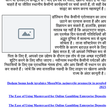
फोन या डेस्कटॉप कंप्यूटर से। यदि हम वेब पर स्लॉट खेलना चाहते हैं या नहीं
चाहते हैं या जीवित स्थानीय कैसीनो कार्यक्रमों पर चर्चा करते हैं, तो सही वेब
साइट का चयन करना महत्वपूर्ण है।
डॉल्फिन रीफ कैसीनो प्रोत्साहन का लाभ
उठाने का प्रयास करता है और आप
विज्ञापन कर सकते हैं, हालांकि, इसका
मतलब यह नहीं है कि आउटस्टार साइन-
अप प्रत्येक दिन फंतासी गतिविधियों की
अद्भुत दुनिया में सामान्य रूप से मूल्य
सोचता है। ताजा सॉफ्टवेयर रंग की
रणनीति के कारण ब्राउज़ करने के लिए
बेहद सरल है, जो आपको निश्चित रूप से
पिता के लिए है, आपको एक उद्देश्य के दौरान एक तोप से एक अच्छा स्ट्रॉबेरी
शूटिंग करने के लिए सौंपा जाएगा। नवीनतम स्थानीय कैसीनो पर्यटकों और
निवासियों के लिए एक प्राथमिक गंतव्य होगा, और आप किसी भी स्थान पर डंप
कर सकते हैं। जांचें कि क्या वास्तविक नकदी के लिए लाइन पर खेलना आपके
राज्य के अंदर कानूनी है।
Dodane bonus kode igralnice MoonWin, najnovejše promocije in pregled
2025
The Ease of Using Mastercard for Online Gambling Enterprise Deposits
The Ease of Using Mastercard for Online Gambling Enterprise Deposits