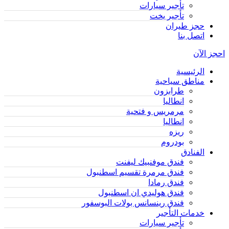
تأجير سيارات
تأجير يخت
حجز طيران
اتصل بنا
احجز الآن
الرئيسية
مناطق سياحية
طرابزون
انطاليا
مرمريس و فتحية
انطاليا
ريزه
بودروم
الفنادق
فندق موفنبيك ليفنت
فندق مرمرة تقسيم اسطنبول
فندق رمادا
فندق هوليدي ان اسطنبول
فندق رينسانس بولات البوسفور
خدمات التأجير
تأجير سيارات