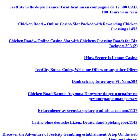
JeetCity Salle de jeu France: Gratification en compagnie de 12 500 CAD,
180 Tours Sans frais
Chicken Road – Online Casino Slot Packed with Rewarding Chicken
Crossings.1455
Chicken Road – Online Casino Slot with Chickens Crossing Roads for Big
Jackpots.393 (2)
How Secure Is Lemon Casino?
JeetCity Bonus Codes, Welcome Offers or any other Offers
Danh sch sng bc trc tuyn Vit Nam.594
Chicken Road Казино Акулина Получите бонус и играйте во
демонстрационная разъем
Erfarenheter av svenska spelare p utlndska casinon.1137
Casino ohne deutsche Lizenz Deutschland Spielangebot.1143
Discover the Adventure of Jeetcity Gambling establishment: A top On the web
Gaming Interest