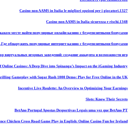
Casino non AAMS in Italia le migliori opzioni per i giocatori.1327
Casino non AAMS in Italia sicurezza e rischi.1348
каком месте найти популярные онлайн казино с бездепозитными бонусами.
Где обнаружить популярные интернет-казино с бездепозитными бонусами.
ор виртуальных игорных заведений: создание аккаунта и возможности игр
f Online Casinos: A Deep Dive into Spinanga’s Impact on the iGaming Industry
rilling Gameplay with Sugar Rush 1000 Demo: Play for Free Online in the UK
Incentive Live Roulette: An Overview to Optimizing Your Earnings
Slots: Know Their Secrets
BetAno Portugal Apostas Desportivas Legais uma vez que BetAno PT
nce Chicken Cross Road Game Play in English: Online Casino Fun for Ireland!