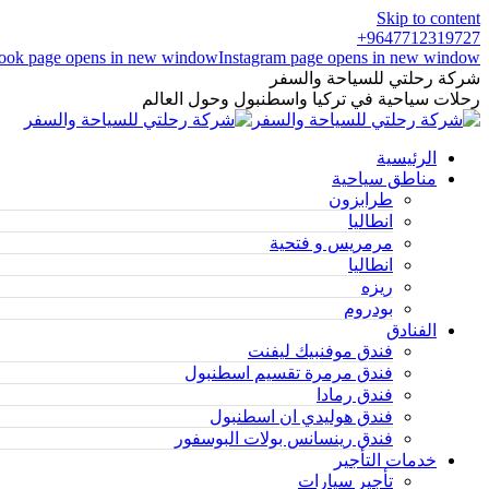
Skip to content
9647712319727+
ook page opens in new window
Instagram page opens in new window
شركة رحلتي للسياحة والسفر
رحلات سياحية في تركيا واسطنبول وحول العالم
الرئيسية
مناطق سياحية
طرابزون
انطاليا
مرمريس و فتحية
انطاليا
ريزه
بودروم
الفنادق
فندق موفنبيك ليفنت
فندق مرمرة تقسيم اسطنبول
فندق رمادا
فندق هوليدي ان اسطنبول
فندق رينسانس بولات البوسفور
خدمات التأجير
تأجير سيارات