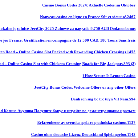
Casino Bonus Codes 2024: Aktuelle Codes im Oktober
Nouveau casino en ligne en France Sûr et sécurisé.2467
okalne igralnice JeetCity 2025 Zahteve za nagrado 9.750 AUD Dodaten bonus
de jeu France: Gratification en compagnie de 12 500 CAD, 180 Tours Sans frais
en Road – Online Casino Slot Packed with Rewarding Chicken Crossings.1455
d – Online Casino Slot with Chickens Crossing Roads for Big Jackpots.393 (2)
How Secure Is Lemon Casino?
JeetCity Bonus Codes, Welcome Offers or any other Offers
Danh sch sng bc trc tuyn Vit Nam.594
ad Казино Акулина Получите бонус и играйте во демонстрационная разъем
Erfarenheter av svenska spelare p utlndska casinon.1137
Casino ohne deutsche Lizenz Deutschland Spielangebot.1143