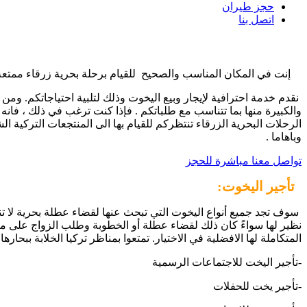
حجز طيران
اتصل بنا
إنت في المكان المناسب والصحيح للقيام برحلة بحرية زرقاء ممتعة
نقدم خدمة احترافية لإيجار وبيع اليخوت وذلك لتلبية احتياجاتكم. ومن ا
والكبيرة منها بما تتناسب مع طلباتكم . فإذا كنت ترغب في ذلك ، فانه
الرحلات البحرية الزرقاء تنتظركم للقيام بها الى المنتجعات التركية ال
وباهاما
.
تواصل معنا مباشرة للحجز
تأجير اليخوت:
سوف تجد جميع أنواع اليخوت التي تبحث عنها لقضاء عطلة بحرية لا تنس
نظير لها سواءً كان ذلك لقضاء عطلة أو الخطوبة وطلب الزواج على متن 
المتكاملة لها الافضلية في الاختيار. تمتعوا بمناظر تركيا الخلابة ببحا
-تأجير اليخت للاجتماعات الرسمية
-تأجير يخت للحفلات