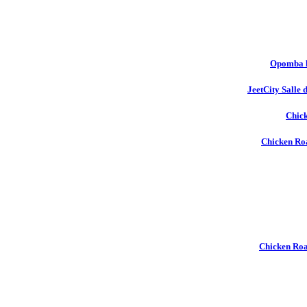
Opomba l
JeetCity Salle 
Chick
Chicken Roa
Chicken Ro