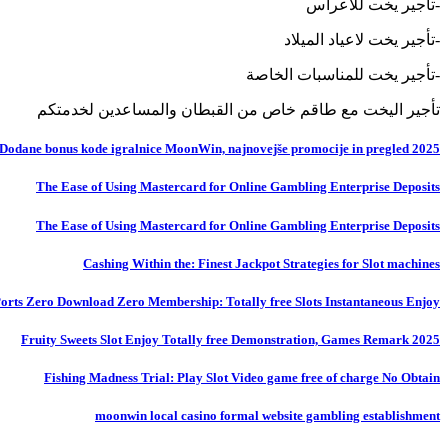
-تأجير يخت للاعراس
-تأجير يخت لاعياد الميلاد
-تأجير يخت للمناسبات الخاصة
تأجير اليخت مع طاقم خاص من القبطان والمساعدين لخدمتكم
Dodane bonus kode igralnice MoonWin, najnovejše promocije in pregled 2025
The Ease of Using Mastercard for Online Gambling Enterprise Deposits
The Ease of Using Mastercard for Online Gambling Enterprise Deposits
Cashing Within the: Finest Jackpot Strategies for Slot machines
 Ports Zero Download Zero Membership: Totally free Slots Instantaneous Enjoy
Fruity Sweets Slot Enjoy Totally free Demonstration, Games Remark 2025
Fishing Madness Trial: Play Slot Video game free of charge No Obtain
moonwin local casino formal website gambling establishment