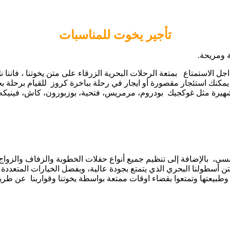
تأجير يخوت للمناسبات
 ومريحة.
جل الاستمتاع بمتعة الرحلات البحرية الزرقاء على متن يخوتنا ، فاننا ن
 يمكنك استئجار مقصورة أو ايجار في رحلة بباخرة كروز للقيام برحلة ب
شهيرة مثل غوكجيك بودروم، مرمريس، فتحية، بوزبورون، كاش، فينيكه، كيمر
ى، بالإضافة إلى تنظيم جميع أنواع حفلات الخطوبة والزفاف والزواج وا
أسطولنا البحري الذي يتمتع بجودة عالية، وبفضل الخيارات المتعددة في
رها وطبيعتها وتمتعوا بقضاء اوقات ممتعة بواسطة يخوتنا وقواربنا عن طريق