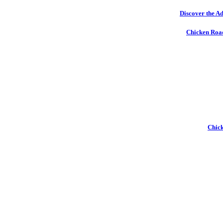
Discover the Ad
Chicken Road
Chick