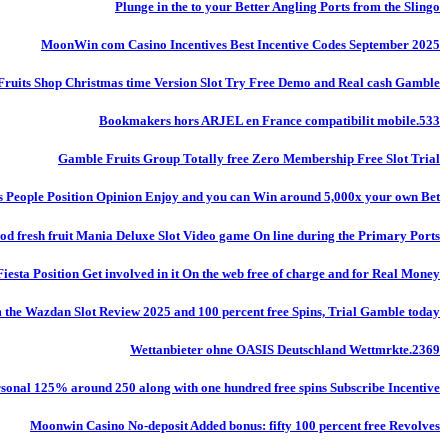
Plunge in the to your Better Angling Ports from the Slingo
MoonWin com Casino Incentives Best Incentive Codes September 2025
Fruits Shop Christmas time Version Slot Try Free Demo and Real cash Gamble
Bookmakers hors ARJEL en France compatibilit mobile.533
Gamble Fruits Group Totally free Zero Membership Free Slot Trial
s People Position Opinion Enjoy and you can Win around 5,000x your own Bet!
od fresh fruit Mania Deluxe Slot Video game On line during the Primary Ports
Fiesta Position Get involved in it On the web free of charge and for Real Money
m the Wazdan Slot Review 2025 and 100 percent free Spins, Trial Gamble today
Wettanbieter ohne OASIS Deutschland Wettmrkte.2369
onal 125% around 250 along with one hundred free spins Subscribe Incentive
Moonwin Casino No-deposit Added bonus: fifty 100 percent free Revolves