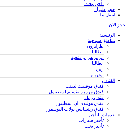
تأجير يخت
حجز طيران
اتصل بنا
احجز الآن
الرئيسية
مناطق سياحية
طرابزون
انطاليا
مرمريس و فتحية
انطاليا
ريزه
بودروم
الفنادق
فندق موفنبيك ليفنت
فندق مرمرة تقسيم اسطنبول
فندق رمادا
فندق هوليدي ان اسطنبول
فندق رينسانس بولات البوسفور
خدمات التأجير
تأجير سيارات
تأجير يخت