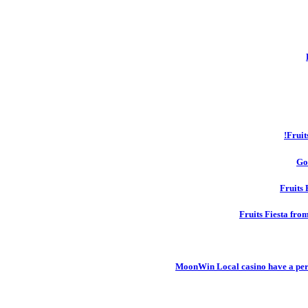
Fruit
Go
Fruits 
Fruits Fiesta fro
MoonWin Local casino have a pers