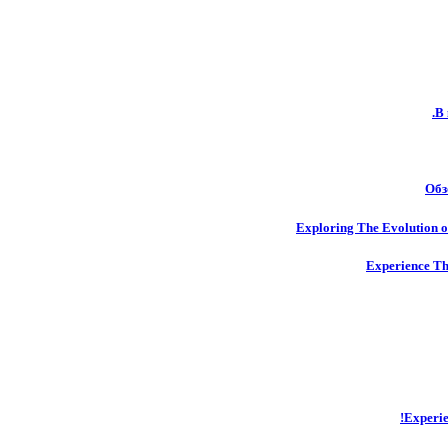
В 
Обз
Exploring The Evolution o
Experience Th
Experie