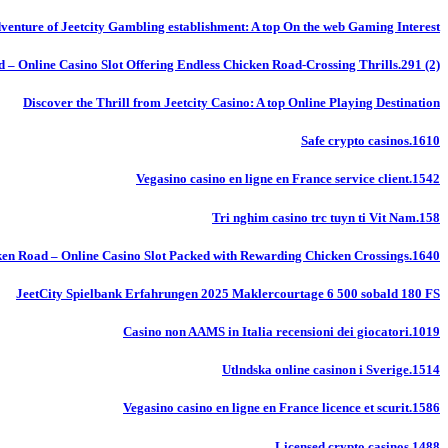
venture of Jeetcity Gambling establishment: A top On the web Gaming Interest
 – Online Casino Slot Offering Endless Chicken Road-Crossing Thrills.291 (2)
Discover the Thrill from Jeetcity Casino: A top Online Playing Destination
Safe crypto casinos.1610
Vegasino casino en ligne en France service client.1542
Tri nghim casino trc tuyn ti Vit Nam.158
en Road – Online Casino Slot Packed with Rewarding Chicken Crossings.1640
JeetCity Spielbank Erfahrungen 2025 Maklercourtage 6 500 sobald 180 FS
Casino non AAMS in Italia recensioni dei giocatori.1019
Utlndska online casinon i Sverige.1514
Vegasino casino en ligne en France licence et scurit.1586
Licensed crypto casinos.1488