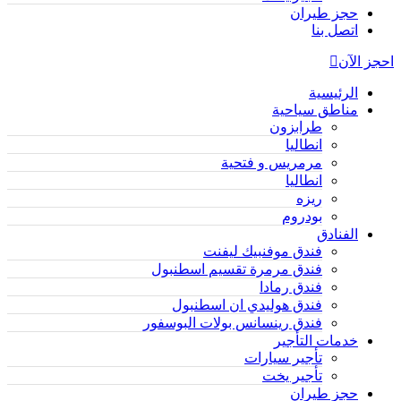
حجز طيران
اتصل بنا
احجز الآن
الرئيسية
مناطق سياحية
طرابزون
انطاليا
مرمريس و فتحية
انطاليا
ريزه
بودروم
الفنادق
فندق موفنبيك ليفنت
فندق مرمرة تقسيم اسطنبول
فندق رمادا
فندق هوليدي ان اسطنبول
فندق رينسانس بولات البوسفور
خدمات التأجير
تأجير سيارات
تأجير يخت
حجز طيران