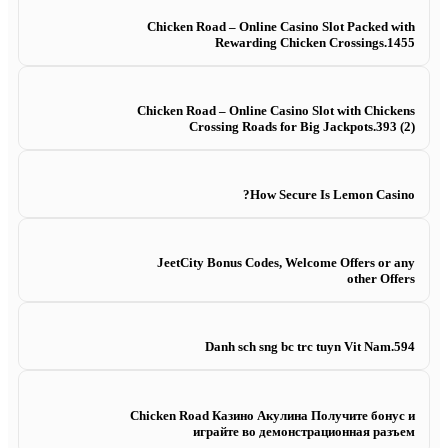
Chicken Road – Online Casino Slot Packed with
Rewarding Chicken Crossings.1455
Chicken Road – Online Casino Slot with Chickens
Crossing Roads for Big Jackpots.393 (2)
How Secure Is Lemon Casino?
JeetCity Bonus Codes, Welcome Offers or any
other Offers
Danh sch sng bc trc tuyn Vit Nam.594
Chicken Road Казино Акулина Получите бонус и
играйте во демонстрационная разъем