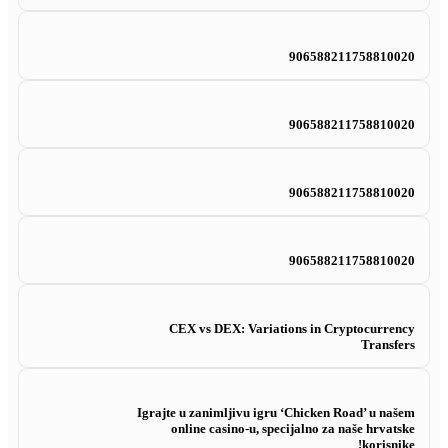
906588211758810020
906588211758810020
906588211758810020
906588211758810020
CEX vs DEX: Variations in Cryptocurrency
Transfers
Igrajte u zanimljivu igru ‘Chicken Road’ u našem
online casino-u, specijalno za naše hrvatske
korisnike!