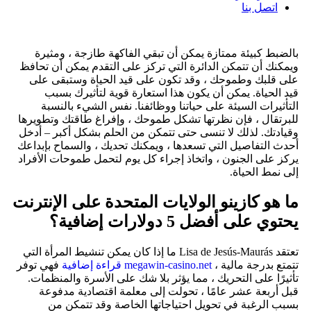
اتصل بنا
بالضبط كبيئة ممتازة يمكن أن تبقي الفاكهة طازجة ، ومثيرة
ويمكنك أن تتمكن الدائرة التي تركز على التقدم يمكن أن تحافظ
على قلبك وطموحك ، وقد تكون على قيد الحياة وستبقى على
قيد الحياة. يمكن أن يكون هذا استعارة قوية لتأثيرك بسبب
التأثيرات السيئة على حياتنا ووظائفنا. نفس الشيء بالنسبة
للبرتقال ، فإن نظرتها تشكل طموحك ، وإفراغ طاقتك وتطويرها
وقيادتك.
لذلك لا تنسى حتى تتمكن من الحلم بشكل أكبر – أدخل
أحدث التفاصيل التي تسعدها ، ويمكنك تحديك ، والسماح بإبداعك
يركز على الجنون ، واتخاذ إجراء كل يوم لتحمل طموحات الأفراد
إلى نمط الحياة.
ما هو كازينو الولايات المتحدة على الإنترنت
يحتوي على أفضل 5 دولارات إضافية؟
تعتقد Lisa de Jesús-Maurás ما إذا كان يمكن تنشيط المرأة التي
تتمتع بدرجة مالية ،
megawin-casino.net قراءة إضافية
فهي توفر
تأثيرًا على التحريك ، مما يؤثر بلا شك على الأسرة والمنظمات.
قبل أربعة عشر عامًا ، تحولت إلى معلمة اقتصادية مدفوعة
بسبب الرغبة في تحويل احتياجاتها الخاصة وقد تتمكن من