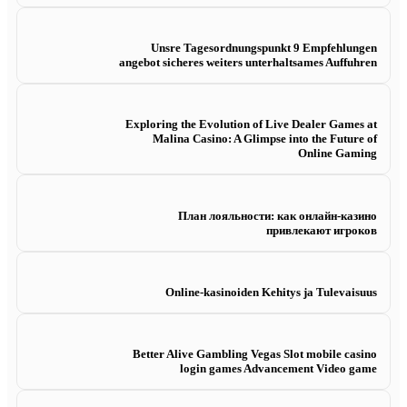
Unsre Tagesordnungspunkt 9 Empfehlungen
angebot sicheres weiters unterhaltsames Auffuhren
Exploring the Evolution of Live Dealer Games at
Malina Casino: A Glimpse into the Future of
Online Gaming
План лояльности: как онлайн-казино
привлекают игроков
Online-kasinoiden Kehitys ja Tulevaisuus
Better Alive Gambling Vegas Slot mobile casino
login games Advancement Video game