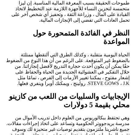
طموحات الحقيقة بسبب المعرفة المالية المناسبة. إن ليزا
متحمسة لتخزين النساء للأجهزة اللازمة عند التخطيط لاتخاذ
القيادة على المال ، وزراعة الثقة ، وتحفيز أي شخص آخر على
تحمل العادات التي تفضي إلى الإنجازات المالية.
النظر في الفائدة المتمحورة حول
المواعدة
الحياة اليومية متقلبة ، وكذلك الطرق التي ألتقطها ممتلئة
بالضغوط غير المتوقعة. على الرغم من أن هذا النوع من الضغوط
حقًا يمكن أن يكون أحدث حجارة التدريج لأفضل إنجازاتنا. من
خلال التفكير في العشوائية الجديدة من الحياة والحفاظ على
إشعار مفتوح ، يمكننا تغيير الأزمات إلى الفرص ، تمامًا مثل
STEVE GOWS ، J.K. رولينج ، ويمكنك أوبرا وينفري فعلها.
الإيجابيات والسلبيات من اللعب من كازينو
محلي بقيمة 5 دولارات
وهي تحتفظ ببكالوريوس من العلوم داخل تدريب الأموال من
مدرسة بريدجووتر الحكومية وتساعد على اتخاذ إجراءات مقالات.
جميع ناشرينا ملتزمون بتقديم توصيات غير متحيزة لك وسوف
تقوم بالمعلومات. لقد استمتعنا بمنهجيات مستوحاة من التحقيق