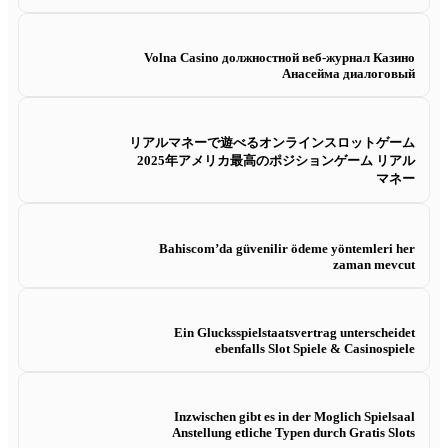
Volna Casino должностной веб-журнал Казино
Анасейма диалоговый
リアルマネーで遊べるオンラインスロットゲーム
2025年アメリカ最高のポジションゲーム リアル
マネー
Bahiscom’da güvenilir ödeme yöntemleri her
zaman mevcut
Ein Glucksspielstaatsvertrag unterscheidet
ebenfalls Slot Spiele & Casinospiele
Inzwischen gibt es in der Moglich Spielsaal
Anstellung etliche Typen durch Gratis Slots