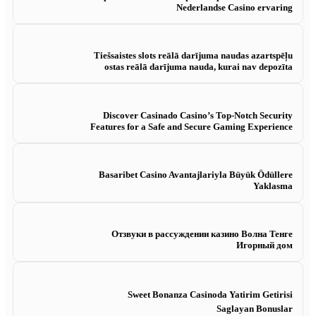
Nederlandse Casino ervaring
Tiešsaistes slots reālā darījuma naudas azartspēļu
ostas reālā darījuma nauda, ​​kurai nav depozīta
Discover Casinado Casino’s Top-Notch Security
Features for a Safe and Secure Gaming Experience
Basaribet Casino Avantajlariyla Büyük Ödüllere
Yaklasma
Отзвуки в рассуждении казино Волна Тенге
Игорный дом
Sweet Bonanza Casinoda Yatirim Getirisi
Saglayan Bonuslar