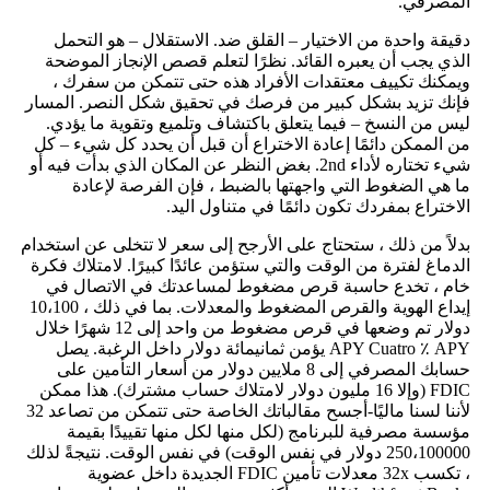
المصرفي.
دقيقة واحدة من الاختيار – القلق ضد. الاستقلال – هو التحمل
الذي يجب أن يعبره القائد. نظرًا لتعلم قصص الإنجاز الموضحة
ويمكنك تكييف معتقدات الأفراد هذه حتى تتمكن من سفرك ،
فإنك تزيد بشكل كبير من فرصك في تحقيق شكل النصر. المسار
ليس من النسخ – فيما يتعلق باكتشاف وتلميع وتقوية ما يؤدي.
من الممكن دائمًا إعادة الاختراع أن قبل أن يحدد كل شيء – كل
شيء تختاره لأداء 2nd. بغض النظر عن المكان الذي بدأت فيه أو
ما هي الضغوط التي واجهتها بالضبط ، فإن الفرصة لإعادة
الاختراع بمفردك تكون دائمًا في متناول اليد.
بدلاً من ذلك ، ستحتاج على الأرجح إلى سعر لا تتخلى عن استخدام
الدماغ لفترة من الوقت والتي ستؤمن عائدًا كبيرًا. لامتلاك فكرة
خام ، تخدع حاسبة قرص مضغوط لمساعدتك في الاتصال في
إيداع الهوية والقرص المضغوط والمعدلات. بما في ذلك ، 10،100
دولار تم وضعها في قرص مضغوط من واحد إلى 12 شهرًا خلال
APY Cuatro ٪ APY يؤمن ثمانيمائة دولار داخل الرغبة. يصل
حسابك المصرفي إلى 8 ملايين دولار من أسعار التأمين على
FDIC (وإلا 16 مليون دولار لامتلاك حساب مشترك). هذا ممكن
لأننا لسنا ماليًا-أجسح مقالباتك الخاصة حتى تتمكن من تصاعد 32
مؤسسة مصرفية للبرنامج (لكل منها لكل منها تقييدًا بقيمة
250،100000 دولار في نفس الوقت) في نفس الوقت. نتيجةً لذلك
، تكسب 32x معدلات تأمين FDIC الجديدة داخل عضوية