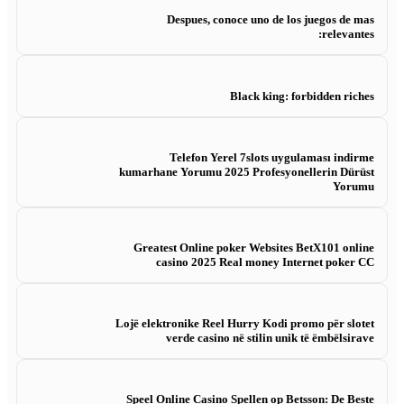
Despues, conoce uno de los juegos de mas
relevantes:
Black king: forbidden riches
Telefon Yerel 7slots uygulaması indirme
kumarhane Yorumu 2025 Profesyonellerin Dürüst
Yorumu
Greatest Online poker Websites BetX101 online
casino 2025 Real money Internet poker CC
Lojë elektronike Reel Hurry Kodi promo për slotet
verde casino në stilin unik të ëmbëlsirave
Speel Online Casino Spellen op Betsson: De Beste