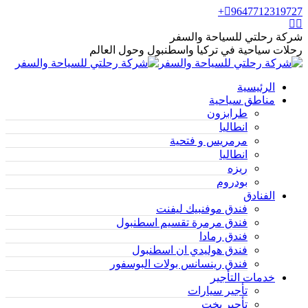
9647712319727+
شركة رحلتي للسياحة والسفر
رحلات سياحية في تركيا واسطنبول وحول العالم
الرئيسية
مناطق سياحية
طرابزون
انطاليا
مرمريس و فتحية
انطاليا
ريزه
بودروم
الفنادق
فندق موفنبيك ليفنت
فندق مرمرة تقسيم اسطنبول
فندق رمادا
فندق هوليدي ان اسطنبول
فندق رينسانس بولات البوسفور
خدمات التأجير
تأجير سيارات
تأجير يخت