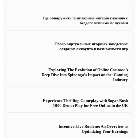
Где обнаружить популярные интернет-казино с
бездепозитными бонусами.
Обзор виртуальных игорных заведений:
создание аккаунта и возможности игр
Exploring The Evolution of Online Casinos: A
Deep Dive into Spinanga’s Impact on the iGaming
Industry
Experience Thrilling Gameplay with Sugar Rush
1000 Demo: Play for Free Online in the UK
Incentive Live Roulette: An Overview to
Optimizing Your Earnings