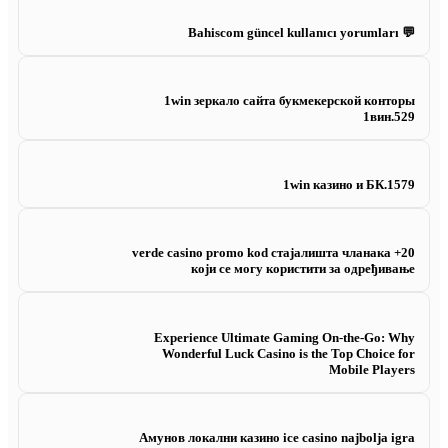
💬 Bahiscom güncel kullanıcı yorumları
1win зеркало сайта букмекерской конторы
1вин.529
1win казино и БК.1579
20+ verde casino promo kod стајалишта чланака
који се могу користити за одређивање
Experience Ultimate Gaming On-the-Go: Why
Wonderful Luck Casino is the Top Choice for
Mobile Players
Амунов локални казино ice casino najbolja igra