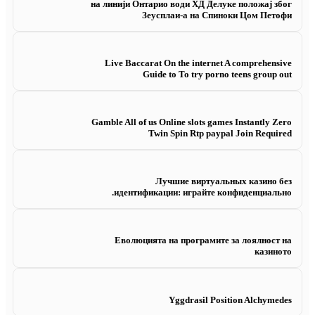
на линији Онтарио води ХД Делуке положај због
Зеусплаи-а на Спиноки Цом Петофи
Live Baccarat On the internet A comprehensive
Guide to To try porno teens group out
Gamble All of us Online slots games Instantly Zero
Twin Spin Rtp paypal Join Required
Лучшие виртуальных казино без
идентификации: играйте конфиденциально.
Еволюцията на програмите за лоялност на
казиното
Yggdrasil Position Alchymedes