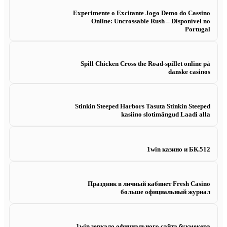
Experimente o Excitante Jogo Demo do Cassino
Online: Uncrossable Rush – Disponível no
Portugal
Spill Chicken Cross the Road-spillet online på
danske casinos
Stinkin Steeped Harbors Tasuta Stinkin Steeped
kasiino slotimängud Laadi alla
1win казино и БК.512
Праздник в личный кабинет Fresh Casino
больше официальный журнал
1win зеркало официального сайта букмекера