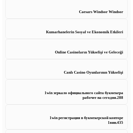
Caesars Windsor Windsor
Kumarhanelerin Sosyal ve Ekonomik Etkileri
Online Casinoların Yükselişi ve Geleceği
Canlı Casino Oyunlarının Yükselişi
1win зеркало официального сайта букмекера
рабочее на сегодня.288
1win регистрация в букмекерской конторе
1вин.435