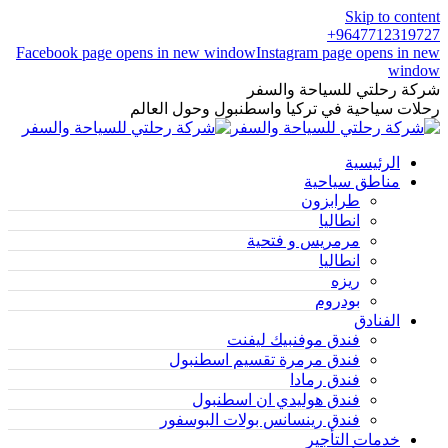
Skip to content
9647712319727+
Facebook page opens in new window
Instagram page opens in new
window
شركة رحلتي للسياحة والسفر
رحلات سياحية في تركيا واسطنبول وحول العالم
الرئيسية
مناطق سياحية
طرابزون
انطاليا
مرمريس و فتحية
انطاليا
ريزه
بودروم
الفنادق
فندق موفنبيك ليفنت
فندق مرمرة تقسيم اسطنبول
فندق رمادا
فندق هوليدي ان اسطنبول
فندق رينسانس بولات البوسفور
خدمات التأجير