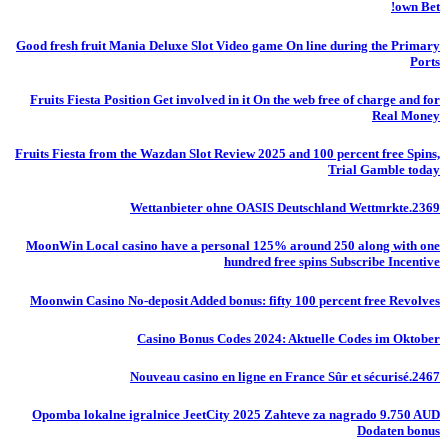
own Bet!
Good fresh fruit Mania Deluxe Slot Video game On line during the Primary
Ports
Fruits Fiesta Position Get involved in it On the web free of charge and for
Real Money
Fruits Fiesta from the Wazdan Slot Review 2025 and 100 percent free Spins,
Trial Gamble today
Wettanbieter ohne OASIS Deutschland Wettmrkte.2369
MoonWin Local casino have a personal 125% around 250 along with one
hundred free spins Subscribe Incentive
Moonwin Casino No-deposit Added bonus: fifty 100 percent free Revolves
Casino Bonus Codes 2024: Aktuelle Codes im Oktober
Nouveau casino en ligne en France Sûr et sécurisé.2467
Opomba lokalne igralnice JeetCity 2025 Zahteve za nagrado 9.750 AUD
Dodaten bonus