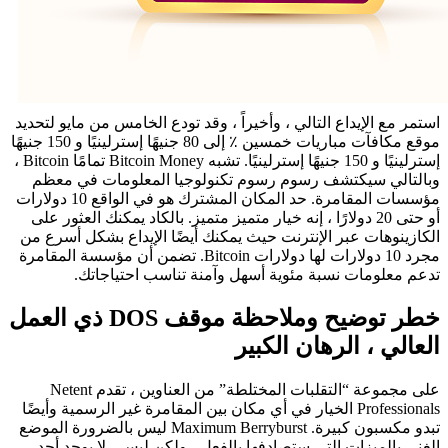
استمر مع الإيداع التالي ، وأخيراً ، وقد تودع الخامس من مايو لتحديد
موقع مكافآت مباريات خمسين ٪ إلى 80 جنيهًا إسترلينيًا و 150 جنيهًا
إسترلينيًا و 150 جنيهًا إسترلينيًا. تشبه Bitcoin Money تمامًا Bitcoin ،
وبالتالي سيكتشف رسوم رسوم تكنولوجيا المعلومات في معظم
مؤسسات المقامرة. حد المكان المشترك هو في الواقع 10 دولارات
أو حتى 20 دولارًا ، إنه خيار متميز متميز. بالكاد يمكنك العثور على
الكازينوهات عبر الإنترنت حيث يمكنك أيضًا الإيداع بشكل أسرع من
مجرد 10 دولارات لها دولارات Bitcoin. تضمن أن مؤسسة المقامرة
تدعم معلومات نسبة مئوية أسهل وآمنة تناسب احتياجاتك.
خطر توضيح وملاحظة موقف DOS ذي العمل
العالي ، الرهان الكبير
على مجموعة “التقلبات المختلطة” من العناوين ، تقدم Netent
Professionals الخيار في أي مكان بين المقامرة غير الرسمية وأيضًا
تبدو مكسبون كبيرة. Maximum Berryburst ليس بالضرورة الموضع
الغني بالميزات التي ستصادفها بالفعل ، ولكن ليس ، لا يوجد أحد