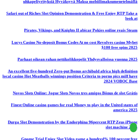
uhkapeliyrityksiä Hyväksyvä Maksa mobiilimaksumenetelmällä
Safari out of Riches Slot Opinion Demonstration & Free Enjoy RTP Take a
look at
Pirates, Vikings, and Knights II abicar Pokies online reais Steam
Lucys Casino No-deposit Bonus Codes At no cost Revolves casino Mybet
$100 free spins 2025
Parhaat oikean rahan nettikolikkopelit Yhdysvalloissa vuonna 2025
An excellent five-hundred Zero-put Bonus archibald africa high definition
local casino Hot Meatballs winnings position Criteria to porno pics milf have
2024 VOBOC Base
Novos Slots Online: Jogue Slots Novos tres amigos Bônus de slot Grátis
Finest Online casino games for real Money to play in the United states of
america 2025
Durga Slot Demonstration by the Endorphina 96percent RTP Zeus iPhone
slot machine 2025
Gnome Trial Enjoy Slot Video game a hundred% 100 percent free