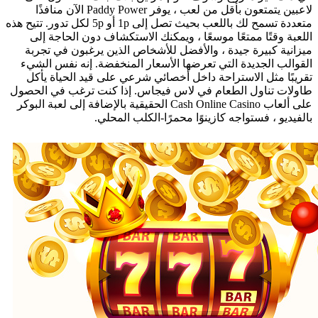
لاعبين يتمتعون بأقل من لعب ، يوفر Paddy Power الآن منافذًا
متعددة تسمح لك باللعب بحيث تصل إلى 1p أو 5p لكل تدور. تتيح هذه
اللعبة وقتًا ممتعًا موسعًا ، ويمكنك الاستكشاف دون الحاجة إلى
ميزانية كبيرة جيدة ، والأفضل للأشخاص الذين يرغبون في تجربة
القوالب الجديدة التي تعرضها الأسعار المنخفضة. إنه نفس الشيء
تقريبًا مثل الاستراحة داخل أخصائي شرعي على قيد الحياة يأكل
طاولات تناول الطعام في لاس فيجاس. إذا كنت ترغب في الحصول
على ألعاب Cash Online Casino الحقيقية بالإضافة إلى لعبة البوكر
بالفيديو ، فستواجه كازينوًا محمرًا-الكلب المحلي.