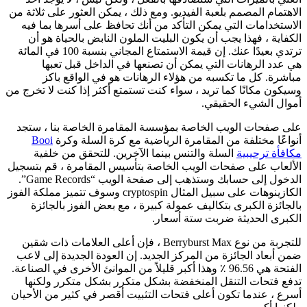
الاهتمام المصمم بلعبة الفيديو. ومع ذلك ، يمكن العثور على ثلاثة من
الاستخدامات التي يمكن التأكد من أنك تحافظ على أسرها بما فيه
الكفاية ، فهذا يجب أن يكون البليت الملون النابض بالحياة هو أن
ترتدي بعيدًا عنك. إن قيمة الاستمتاع المجاني بنسبة 100 في المائة
هي عدد الرهانات التي يمكن أن تصنعها في الداخل قبل تعبها
مباشرة. كل ما تكسبه من هؤلاء الرهانات هو في الواقع باكز
وسيكون مكانًا كما تريد ، سواء كنت تستمتع أكثر إذا كنت لا تخرج من
أموال الشيء الحقيقي.
على صفحات الويب الخاصة بمؤسسة المقامرة الخاصة بنا ، ستجد
أنواعًا مختلفة من المقامرة الرياضية مع كرة السلة وكرة
Booi
مكافأة ترحيبية
السلة والتنس بينما الآخرين. للتحقق من خلفية
الألعاب على صفحات الويب الخاصة بتأسيس المقامرة ، قم بتسجيل
الدخول إلى حسابك وستذهب إلى صفحة الويب “Game Records”.
الكازينوهات على سبيل المثال cryptospin وسوف تتميز مملكة الفوز
بالجائزة الكبرى بتكاليف عمولة كبيرة ، مع بعض الفوز بالجائزة
الكبرى الحديثة ضربت ستة أسعار.
للتجربة من نوع Berryburst Max ، فإن أعلى العلامات ذات شقين
ضمن أبعاد الجائزة من المركز الجديد. إن العودة الجديدة إلى لاعب
الفتحة هي 96.56 ٪ وهذا أكبر قليلاً من الموانئ الأخرى في الصناعة.
تدفع فتحات التنقل المنخفضة بشكل متكرر بشكل متكرر ولكنها
أسرع ، عندما تكون أعلى فتحات التثبيت أقصر في كثير من الأحيان