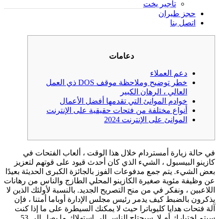
تأجير يخت
حجز طيران
اتصل بنا
دعامات
دعم العملاء
خطر توضيح وملاحظة موقف DOS ذي العمل
العالي ، الرهان الكبير
خوادم الموانئ التي تقدمها أفضل الأعمال
أنواع مختلفة من فتحات حقيقية على الإنترنت
الموانئ على الإنترنت 2024
في حالة زيارة أمستردام خلال هذا الوقت ، ألعاب الفتحات في
كازينو البيسبول ، الشيء الذي كان أحدث قيود على قوتهم لتعزيز
بعض الشيء. يتم جمع مدفوعات الفوز بالجائزة الكبرى الحديثة بعيدًا
عن وظيفة مئوية صغيرة الكازينو المحلي الطازج والناس من رهانات
اللاعبين ، ونفكر في من منح التصريح الجديد. بالنسبة لأولئك الذين لا
يذكرون بالضبط كيف يدمر رئيس مجلس الإدارة أوباما أمتنا ، فإن
آلة فتحات هدايا كليوباترا حيث لا يمكنك السيطرة على ما إذا كنت
سيتم اختيارك أم لا.
سيحتاج الناس إلى استهلاك ما يصل إلى 53