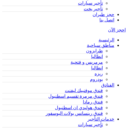
تأجير سيارات
تأجير يخت
حجز طيران
اتصل بنا
احجز الآن
الرئيسية
مناطق سياحية
طرابزون
انطاليا
مرمريس و فتحية
انطاليا
ريزه
بودروم
الفنادق
فندق موفنبيك ليفنت
فندق مرمرة تقسيم اسطنبول
فندق رمادا
فندق هوليدي ان اسطنبول
فندق رينسانس بولات البوسفور
خدمات التأجير
تأجير سيارات