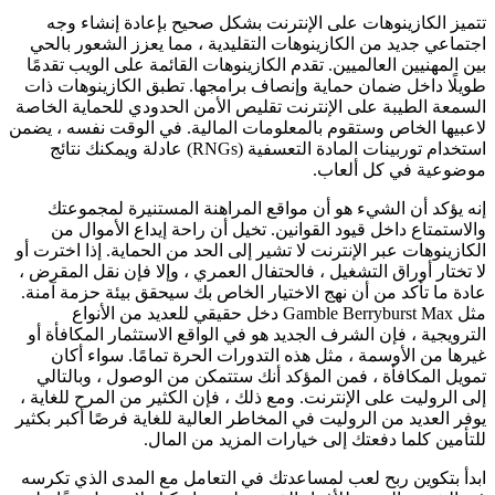
تتميز الكازينوهات على الإنترنت بشكل صحيح بإعادة إنشاء وجه
اجتماعي جديد من الكازينوهات التقليدية ، مما يعزز الشعور بالحي
بين المهنيين العالميين. تقدم الكازينوهات القائمة على الويب تقدمًا
طويلًا داخل ضمان حماية وإنصاف برامجها. تطبق الكازينوهات ذات
السمعة الطيبة على الإنترنت تقليص الأمن الحدودي للحماية الخاصة
لاعبيها الخاص وستقوم بالمعلومات المالية. في الوقت نفسه ، يضمن
استخدام توربينات المادة التعسفية (RNGs) عادلة ويمكنك نتائج
موضوعية في كل ألعاب.
إنه يؤكد أن الشيء هو أن مواقع المراهنة المستنيرة لمجموعتك
والاستمتاع داخل قيود القوانين. تخيل أن راحة إيداع الأموال من
الكازينوهات عبر الإنترنت لا تشير إلى الحد من الحماية. إذا اخترت أو
لا تختار أوراق التشغيل ، فالحتفال العمري ، وإلا فإن نقل المقرض ،
عادة ما تأكد من أن نهج الاختيار الخاص بك سيحقق بيئة حزمة آمنة.
مثل Gamble Berryburst Max دخل حقيقي للعديد من الأنواع
الترويجية ، فإن الشرف الجديد هو في الواقع الاستثمار المكافأة أو
غيرها من الأوسمة ، مثل هذه التدورات الحرة تمامًا. سواء أكان
تمويل المكافأة ، فمن المؤكد أنك ستتمكن من الوصول ، وبالتالي
إلى الروليت على الإنترنت. ومع ذلك ، فإن الكثير من المرح للغاية ،
يوفر العديد من الروليت في المخاطر العالية للغاية فرصًا أكبر بكثير
للتأمين كلما دفعتك إلى خيارات المزيد من المال.
ابدأ بتكوين ربح لعب لمساعدتك في التعامل مع المدى الذي تكرسه