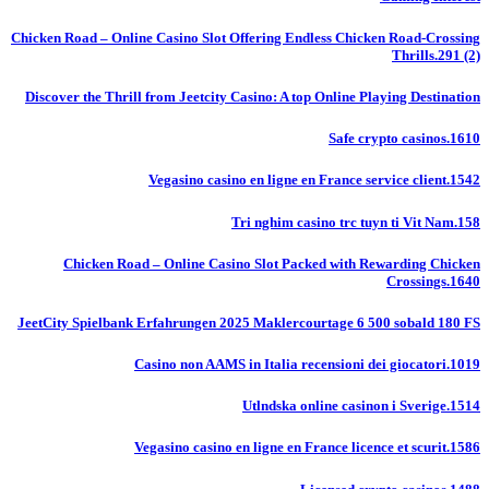
Chicken Road – Online Casino Slot Offering Endless Chicken Road-Crossing
Thrills.291 (2)
Discover the Thrill from Jeetcity Casino: A top Online Playing Destination
Safe crypto casinos.1610
Vegasino casino en ligne en France service client.1542
Tri nghim casino trc tuyn ti Vit Nam.158
Chicken Road – Online Casino Slot Packed with Rewarding Chicken
Crossings.1640
JeetCity Spielbank Erfahrungen 2025 Maklercourtage 6 500 sobald 180 FS
Casino non AAMS in Italia recensioni dei giocatori.1019
Utlndska online casinon i Sverige.1514
Vegasino casino en ligne en France licence et scurit.1586