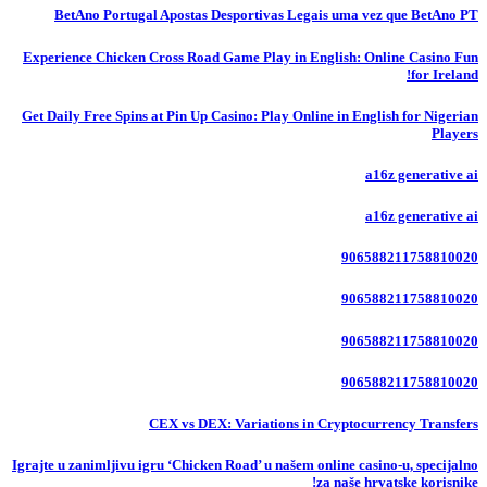
BetAno Portugal Apostas Desportivas Legais uma vez que BetAno PT
Experience Chicken Cross Road Game Play in English: Online Casino Fun
for Ireland!
Get Daily Free Spins at Pin Up Casino: Play Online in English for Nigerian
Players
a16z generative ai
a16z generative ai
906588211758810020
906588211758810020
906588211758810020
906588211758810020
CEX vs DEX: Variations in Cryptocurrency Transfers
Igrajte u zanimljivu igru ‘Chicken Road’ u našem online casino-u, specijalno
za naše hrvatske korisnike!