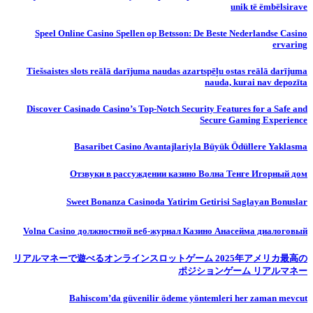
unik të ëmbëlsirave
Speel Online Casino Spellen op Betsson: De Beste Nederlandse Casino
ervaring
Tiešsaistes slots reālā darījuma naudas azartspēļu ostas reālā darījuma
nauda, ​​kurai nav depozīta
Discover Casinado Casino’s Top-Notch Security Features for a Safe and
Secure Gaming Experience
Basaribet Casino Avantajlariyla Büyük Ödüllere Yaklasma
Отзвуки в рассуждении казино Волна Тенге Игорный дом
Sweet Bonanza Casinoda Yatirim Getirisi Saglayan Bonuslar
Volna Casino должностной веб-журнал Казино Анасейма диалоговый
リアルマネーで遊べるオンラインスロットゲーム 2025年アメリカ最高の
ポジションゲーム リアルマネー
Bahiscom’da güvenilir ödeme yöntemleri her zaman mevcut