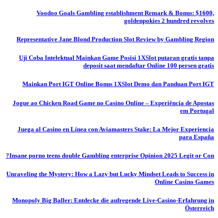
Voodoo Goals Gambling establishment Remark & Bonus: $1600,
goldenpokies 2 hundred revolves
Representative Jane Blond Production Slot Review by Gambling Region
Uji Coba Intelektual Mainkan Game Posisi 1XSlot putaran gratis tanpa
deposit saat mendaftar Online 100 persen gratis
Mainkan Port IGT Online Bonus 1XSlot Demo dan Panduan Port IGT
Jogue ao Chicken Road Game no Casino Online – Experiência de Apostas
em Portugal
Juega al Casino en Línea con Aviamasters Stake: La Mejor Experiencia
para España
Insane porno teens double Gambling enterprise Opinion 2025 Legit or Con?
Unraveling the Mystery: How a Lazy but Lucky Mindset Leads to Success in
Online Casino Games
Monopoly Big Baller: Entdecke die aufregende Live-Casino-Erfahrung in
Österreich