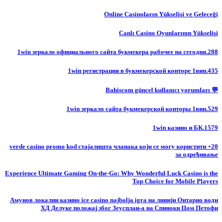
Online Casinoların Yükselişi ve Geleceği
Canlı Casino Oyunlarının Yükselişi
1win зеркало официального сайта букмекера рабочее на сегодня.288
1win регистрация в букмекерской конторе 1вин.435
💬 Bahiscom güncel kullanıcı yorumları
1win зеркало сайта букмекерской конторы 1вин.529
1win казино и БК.1579
20+ verde casino promo kod стајалишта чланака који се могу користити
за одређивање
Experience Ultimate Gaming On-the-Go: Why Wonderful Luck Casino is the
Top Choice for Mobile Players
Амунов локални казино ice casino najbolja igra на линији Онтарио води
ХД Делуке положај због Зеусплаи-а на Спиноки Цом Петофи