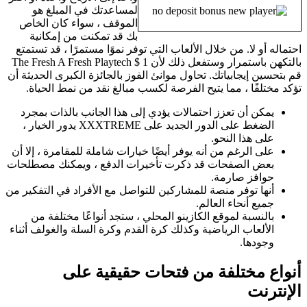
لمساعدتك في المبلغ هو
الموقف ، سواء كان الخاص
بك قد تمكنت من إمكانية
احتماله أو لا. من خلال الألعاب التي توفر نموًا مستمرًا ، قد تستمتع
بالتكهن باستمرار وستفعل ذلك لأن The Fresh A Fresh Playtech $ 1
قم بتحسين إيجابياتك. تحاول موانئ الفوز بالجائزة الكبرى الحديثة أن
تؤكد مختلفًا ، مما يتيح الفرصة لكسب مبالغ نقد من نمط الحياة.
يمكن أن تعزز احتمالات يؤدي إلى هذا الجانب بالذات بمجرد
الضغط على الدور الجديد على XXXTREME يدور الخيار ،
على هذا النحو.
على الرغم من أنه يوفر أيضًا خيارات شاملة للمقامرة ، إلا أن
بعض الصفحات قد ذكرت تأخيرات الدفع ، ويمكنك مصطلحات
حوافز صارمة.
أنها توفر منصة للمشاركين للتواصل مع الأفراد في التفكير من
جميع أنحاء العالم.
بالنسبة لموقع الكازينو المحلي ، ستجد أنواعًا مختلفة من
الألعاب الرياضية وكذلك كرة القدم وكرة السلة والغولف أثناء
وجودها.
أنواع مختلفة من فتحات حقيقية على
الإنترنت