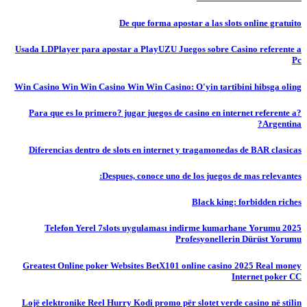
De que forma apostar a las slots online gratuito
Usada LDPlayer para apostar a PlayUZU Juegos sobre Casino referente a
Pc
Win Casino Win Win Casino Win Win Casino: O'yin tartibini hibsga oling
?Para que es lo primero? jugar juegos de casino en internet referente a
Argentina?
Diferencias dentro de slots en internet y tragamonedas de BAR clasicas
Despues, conoce uno de los juegos de mas relevantes:
Black king: forbidden riches
Telefon Yerel 7slots uygulaması indirme kumarhane Yorumu 2025
Profesyonellerin Dürüst Yorumu
Greatest Online poker Websites BetX101 online casino 2025 Real money
Internet poker CC
Lojë elektronike Reel Hurry Kodi promo për slotet verde casino në stilin