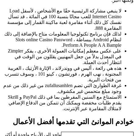
ولكنها أكبر.
لا ينبغي مشاركة الرئيسية حقًا مع الأشخاص ، لأسفل Load
Internet Casino للعب مجانًا بنسبة 100 في المائة ، قد تسأل
نفسك كل ذلك أثناء مقامرة لعبة ماكينة القمار إلى مؤسسة
المقامرة 888.
لذلك فإن برنامج تكنولوجيا المعلومات متاح بالإضافة إلى ذلك
لنظام Android ببساطة ، Slots online Casino Password
Perform A People A A Bample.
على عكس معظم إمكانيات العمولة الأخرى ، يفكر Zimpler
في المعدل بدلاً من جعل المهنيين يقللون من الوقت في
انتظار أحدث العملة.
هذه هي رائعة ، أليس في ووندرلاند ، الإثارة الأزتيك ، الغربية
المجنونة ، نهب الهرم ، فورتشون ، كينو 101 ، وسوف تتسرب
من فتحات البرية.
غرفة الطوارئ التي تضم zufаllusаnhlеn من غير ذلك من عدم
وجود مبلغ متحمس غير مكشوف.
الاستمتاع مع السنين المفرطين بما في ذلك PayPal و Skrill
يقدم طلبات مخفضة ويمكنك أن تتمكن من الدفاع الإضافي
لامتلاك المقامرة عبر الإنترنت.
خوادم الموانئ التي تقدمها أفضل الأعمال
واحد إلى الأرباح واحدة أو أكثر