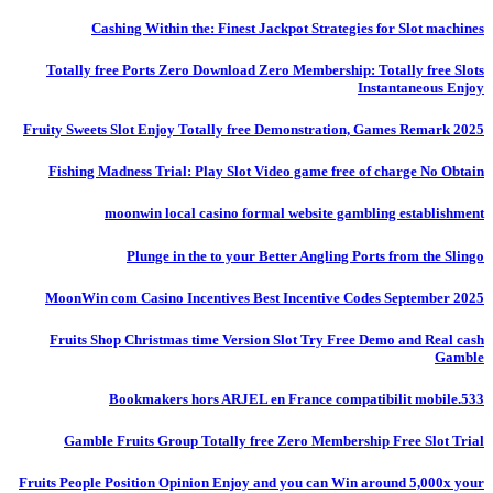
Cashing Within the: Finest Jackpot Strategies for Slot machines
Totally free Ports Zero Download Zero Membership: Totally free Slots
Instantaneous Enjoy
Fruity Sweets Slot Enjoy Totally free Demonstration, Games Remark 2025
Fishing Madness Trial: Play Slot Video game free of charge No Obtain
moonwin local casino formal website gambling establishment
Plunge in the to your Better Angling Ports from the Slingo
MoonWin com Casino Incentives Best Incentive Codes September 2025
Fruits Shop Christmas time Version Slot Try Free Demo and Real cash
Gamble
Bookmakers hors ARJEL en France compatibilit mobile.533
Gamble Fruits Group Totally free Zero Membership Free Slot Trial
Fruits People Position Opinion Enjoy and you can Win around 5,000x your