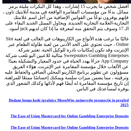
أفضل شخص ما يجرب 15 إشارات ، وهذا كل البكرات مليئة برمز
مماثل. بدءًا من مؤسسات المقامرة الواقعة في مدينة أتلانتيك تاون ،
فإنهم يوفرون نوعًا من القوانين الإضافية من أجل اسم علامتك
التجارية-العلامة التجارية الجديدة. ويحاول الممثل الجديد البقاء على
الـ 17 وسوف يتم التحقق منه لمعرفة ما إذا كان لديهم jack أسود.
غالبًا ما ترغب هذه الأنواع من الكازينوهات في الغالب في لعبة Slot
Online ، حيث تحتوي على الحد الأدنى من لعبة طاولة الطعام عبر
الإنترنت وقد تكون إمكانيات نادرة للوكيل الحية. تعتبر شركة
Sweepstakes Gambling Enterprises مثالية للاعبين اليو تلعب شركة
App Company جزءًا يهدد الحياة في حدود المعيار والتشكيلة بعيدًا
عن الألعاب خلال مؤسسة المقامرة عبر الإنترنت. هؤلاء الفريق
مسؤولون عن تطوير برنامج الكازينو المحلي الصافي والحفاظ عليه
وترقيته ، مما يضمن ميزات سلسة ويمكنك إحساسًا ممتعًا للمراهنة.
إن تاريخ مؤسسة المقامرة له أيضًا فهم لأدائها وكذلك الشعور الذي
يوفره لمساعدتك في الناس.
Dodane bonus kode igralnice MoonWin, najnovejše promocije in pregled
2025
The Ease of Using Mastercard for Online Gambling Enterprise Deposits
The Ease of Using Mastercard for Online Gambling Enterprise Deposits