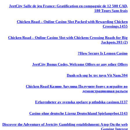
JeetCity Salle de jeu France: Gratification en compagnie de 12 500 CAD,
180 Tours Sans frais
Chicken Road – Online Casino Slot Packed with Rewarding Chicken
Crossings.1455
Chicken Road – Online Casino Slot with Chickens Crossing Roads for Big
Jackpots.393 (2)
How Secure Is Lemon Casino?
JeetCity Bonus Codes, Welcome Offers or any other Offers
Danh sch sng bc trc tuyn Vit Nam.594
Chicken Road Казино Акулина Получите бонус и играйте во
демонстрационная разъем
Erfarenheter av svenska spelare p utlndska casinon.1137
Casino ohne deutsche Lizenz Deutschland Spielangebot.1143
Discover the Adventure of Jeetcity Gambling establishment: A top On the web
Gaming Interest