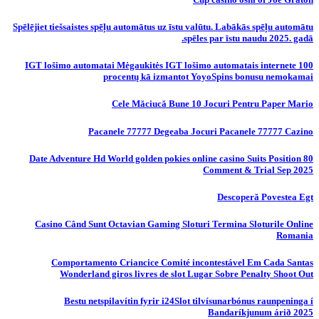
Spēlējiet tiešsaistes spēļu automātus uz īstu valūtu. Labākās spēļu automātu
spēles par īstu naudu 2025. gadā.
IGT lošimo automatai Mėgaukitės IGT lošimo automatais internete 100
procentų kā izmantot YoyoSpins bonusu nemokamai
Cele Măciucă Bune 10 Jocuri Pentru Paper Mario
Pacanele 77777 Degeaba Jocuri Pacanele 77777 Cazino
80 Date Adventure Hd World golden pokies online casino Suits Position
Comment & Trial Sep 2025
Descoperă Povestea Egt
Casino Când Sunt Octavian Gaming Sloturi Termina Sloturile Online
Romania
Comportamento Criancice Comité incontestável Em Cada Santas
Wonderland giros livres de slot Lugar Sobre Penalty Shoot Out
Bestu netspilavítin fyrir i24Slot tilvísunarbónus raunpeninga í
Bandaríkjunum árið 2025