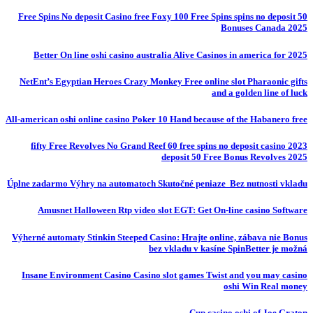
50 Free Spins No deposit Casino free Foxy 100 Free Spins spins no deposit
Bonuses Canada 2025
Better On line oshi casino australia Alive Casinos in america for 2025
NetEnt’s Egyptian Heroes Crazy Monkey Free online slot Pharaonic gifts
and a golden line of luck
All-american oshi online casino Poker 10 Hand because of the Habanero free
fifty Free Revolves No Grand Reef 60 free spins no deposit casino 2023
deposit 50 Free Bonus Revolves 2025
Úplne zadarmo Výhry na automatoch Skutočné peniaze ️ Bez nutnosti vkladu
Amusnet Halloween Rtp video slot EGT: Get On-line casino Software
Výherné automaty Stinkin Steeped Casino: Hrajte online, zábava nie Bonus
bez vkladu v kasíne SpinBetter je možná
Insane Environment Casino Casino slot games Twist and you may casino
oshi Win Real money
Cup casino oshi of Joe Graton