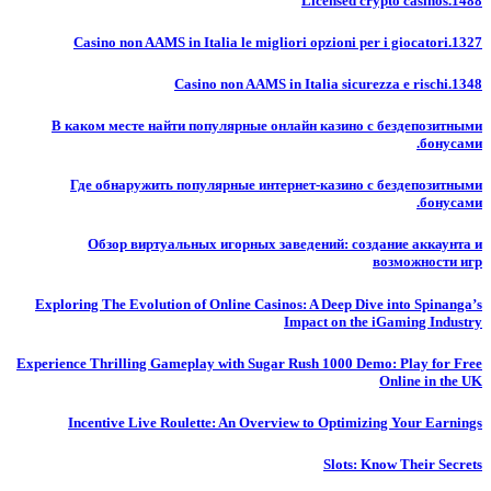
Licensed crypto casinos.1488
Casino non AAMS in Italia le migliori opzioni per i giocatori.1327
Casino non AAMS in Italia sicurezza e rischi.1348
В каком месте найти популярные онлайн казино с бездепозитными
бонусами.
Где обнаружить популярные интернет-казино с бездепозитными
бонусами.
Обзор виртуальных игорных заведений: создание аккаунта и
возможности игр
Exploring The Evolution of Online Casinos: A Deep Dive into Spinanga’s
Impact on the iGaming Industry
Experience Thrilling Gameplay with Sugar Rush 1000 Demo: Play for Free
Online in the UK
Incentive Live Roulette: An Overview to Optimizing Your Earnings
Slots: Know Their Secrets