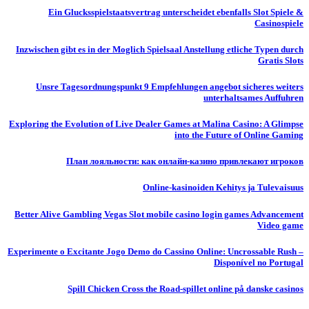
Ein Glucksspielstaatsvertrag unterscheidet ebenfalls Slot Spiele &
Casinospiele
Inzwischen gibt es in der Moglich Spielsaal Anstellung etliche Typen durch
Gratis Slots
Unsre Tagesordnungspunkt 9 Empfehlungen angebot sicheres weiters
unterhaltsames Auffuhren
Exploring the Evolution of Live Dealer Games at Malina Casino: A Glimpse
into the Future of Online Gaming
План лояльности: как онлайн-казино привлекают игроков
Online-kasinoiden Kehitys ja Tulevaisuus
Better Alive Gambling Vegas Slot mobile casino login games Advancement
Video game
Experimente o Excitante Jogo Demo do Cassino Online: Uncrossable Rush –
Disponível no Portugal
Spill Chicken Cross the Road-spillet online på danske casinos