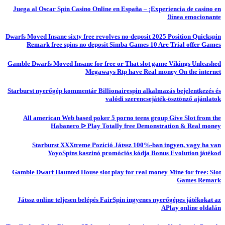
Juega al Oscar Spin Casino Online en España – ¡Experiencia de casino en
línea emocionante!
Dwarfs Moved Insane sixty free revolves no-deposit 2025 Position Quickspin
Remark free spins no deposit Simba Games 10 Are Trial offer Games
Gamble Dwarfs Moved Insane for free or That slot game Vikings Unleashed
Megaways Rtp have Real money On the internet
Starburst nyerőgép kommentár Billionairespin alkalmazás bejelentkezés és
valódi szerencsejáték-ösztönző ajánlatok
All american Web based poker 5 porno teens group Give Slot from the
Habanero ᐅ Play Totally free Demonstration & Real money
Starburst XXXtreme Pozíció Játssz 100%-ban ingyen, vagy ha van
YoyoSpins kaszinó promóciós kódja Bonus Evolution játékod
Gamble Dwarf Haunted House slot play for real money Mine for free: Slot
Games Remark
Játssz online teljesen belépés FairSpin ingyenes nyerőgépes játékokat az
APlay online oldalán