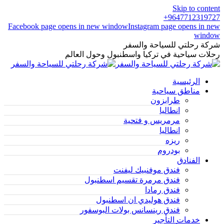
Skip to content
9647712319727+
Facebook page opens in new window
Instagram page opens in new
window
شركة رحلتي للسياحة والسفر
رحلات سياحية في تركيا واسطنبول وحول العالم
الرئيسية
مناطق سياحية
طرابزون
انطاليا
مرمريس و فتحية
انطاليا
ريزه
بودروم
الفنادق
فندق موفنبيك ليفنت
فندق مرمرة تقسيم اسطنبول
فندق رمادا
فندق هوليدي ان اسطنبول
فندق رينسانس بولات البوسفور
خدمات التأجير