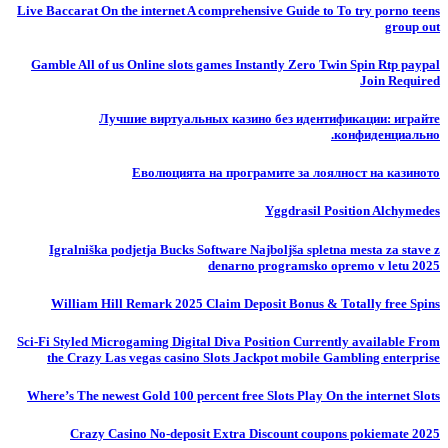
Live Baccarat On the internet A comprehensive Guide to To try porno teens
group out
Gamble All of us Online slots games Instantly Zero Twin Spin Rtp paypal
Join Required
Лучшие виртуальных казино без идентификации: играйте
конфиденциально.
Еволюцията на програмите за лоялност на казиното
Yggdrasil Position Alchymedes
Igralniška podjetja Bucks Software Najboljša spletna mesta za stave z
denarno programsko opremo v letu 2025
William Hill Remark 2025 Claim Deposit Bonus & Totally free Spins
Sci-Fi Styled Microgaming Digital Diva Position Currently available From
the Crazy Las vegas casino Slots Jackpot mobile Gambling enterprise
Where’s The newest Gold 100 percent free Slots Play On the internet Slots
Crazy Casino No-deposit Extra Discount coupons pokiemate 2025