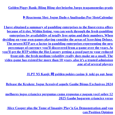
Golden Piggy Bank: Bling Bling slot beizebu Juego tragamonedas gratis
ᐈ Reactoonz Slot: Jogue Dado e Analisadas Por SlotsCalendar
I have obtained a summary of gambling enterprises to the finest extra offers
because of it slot. Within listing, you can work through the fresh gambling
enterprises by availability of totally free spins and their numbers. When
deciding on your own games playing consider the areas of Scorching Deluxe.
The newest RTP are a factor in gambling enterprises representing the new
percentage of currency you’ll discovered from a-game over the years. As
you’ll get the RTP within the Hot Luxury getting a good part to your reduced
front side, the fresh medium volatility really does make up a small. The
video game has existed for more than 10 years, also it’s a trusted admission
one of of several players.
JLPT N5 Kanji: 時 golden pokies casino ji, toki go out, hour
Release the Kraken: Jogue Acessível aquele Ganhe Bônus Exclusivos 2024
12 melhores jogos criancice perguntas como respostas e pagam você sobre
2025 Ganhe bagarote criancice veras
Alice Cooper plus the Tome of Insanity Play’n Go Demonstration and you
can Position Opinion