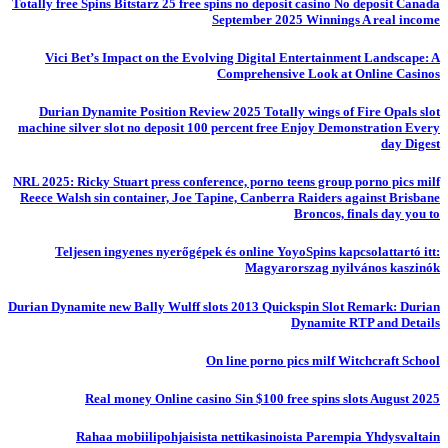
Totally free Spins Bitstarz 25 free spins no deposit casino No deposit Canada
September 2025 Winnings A real income
Vici Bet’s Impact on the Evolving Digital Entertainment Landscape: A
Comprehensive Look at Online Casinos
Durian Dynamite Position Review 2025 Totally wings of Fire Opals slot
machine silver slot no deposit 100 percent free Enjoy Demonstration Every
day Digest
NRL 2025: Ricky Stuart press conference, porno teens group porno pics milf
Reece Walsh sin container, Joe Tapine, Canberra Raiders against Brisbane
Broncos, finals day you to
Teljesen ingyenes nyerőgépek és online YoyoSpins kapcsolattartó itt:
Magyarorszag nyilvános kaszinók
Durian Dynamite new Bally Wulff slots 2013 Quickspin Slot Remark: Durian
Dynamite RTP and Details
On line porno pics milf Witchcraft School
Real money Online casino Sin $100 free spins slots August 2025
Rahaa mobiilipohjaisista nettikasinoista Parempia Yhdysvaltain