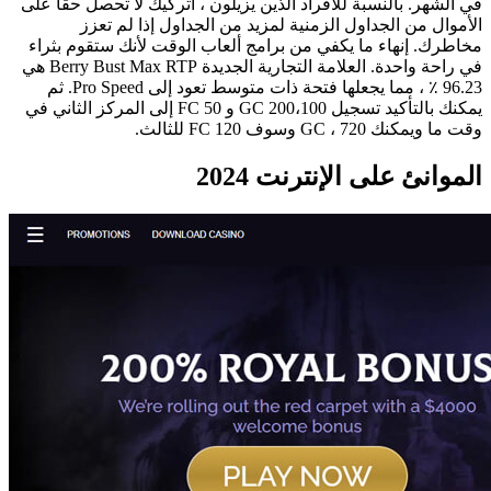
في الشهر. بالنسبة للأفراد الذين يزيلون ، اتركيك لا تحصل حقًا على
الأموال من الجداول الزمنية لمزيد من الجداول إذا لم تعزز
مخاطرك. إنهاء ما يكفي من برامج ألعاب الوقت لأنك ستقوم بثراء
في راحة واحدة. العلامة التجارية الجديدة Berry Bust Max RTP هي
96.23 ٪ ، مما يجعلها فتحة ذات متوسط ​​تعود إلى Pro Speed. ثم
يمكنك بالتأكيد تسجيل 200،100 GC و 50 FC إلى المركز الثاني في
وقت ما ويمكنك 720 ، GC وسوف 120 FC للثالث.
الموانئ على الإنترنت 2024