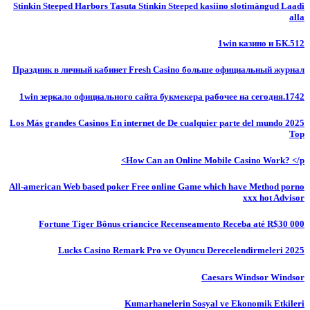
Stinkin Steeped Harbors Tasuta Stinkin Steeped kasiino slotimängud Laadi
alla
1win казино и БК.512
Праздник в личный кабинет Fresh Casino больше официальный журнал
1win зеркало официального сайта букмекера рабочее на сегодня.1742
Los Más grandes Casinos En internet de De cualquier parte del mundo 2025
Top
How Can an Online Mobile Casino Work? </p>
All-american Web based poker Free online Game which have Method porno
xxx hot Advisor
Fortune Tiger Bônus criancice Recenseamento Receba até R$30 000
Lucks Casino Remark Pro ve Oyuncu Derecelendirmeleri 2025
Caesars Windsor Windsor
Kumarhanelerin Sosyal ve Ekonomik Etkileri