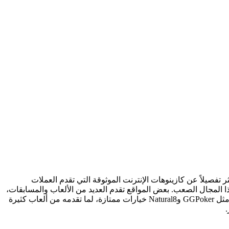
ر تفصيلاً عن كازينوهات الإنترنت الموثوقة التي تقدم العملات
ا المجال الصعب. بعض المواقع تقدم العديد من الألعاب والمسابقات،
إذا كنت تفضل المنافسة الشرسة وترغب في اللعب ضد لاعبين محترفين، فإن المواقع الكبيرة مثل GGPoker وNatural8 خيارات ممتازة، لما تقدمه من ألعاب كثيرة
.