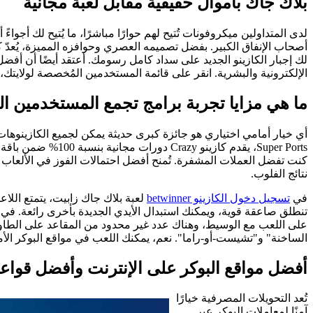
بلاك جاك بأموال حقيقية مقابل لعبة مجانية
لدى المتداولين ميكروفونات تُتيح لهم حوارًا مباشرًا، ما يُتيح لك أجواء
أصحاب الإنفاق الكبير. بفضل تصميمه العصري وحوافزه المميزة، يُعدّ كا
الإلكترونية والبشرية. انقر على قائمة المستخدمين المُخصصة لولايتك،
ما هي مزايا تجربة برامج تجمع المستخدمين المتبادلة مثل Online Casino poker
أي خيار أمامي اختياري هو جائزة كبرى حديثة يمكن لجميع الكازينوهات
كنت تفضل العملات المشفرة. تُمنح أفضل احتمالات الفوز في الألعاب ا
نتائج الفلوب.
في
تسجيل دخول الكازينو betwinner
الساخنة" و"تشيست-أو-راما". نعم، يمكنك اللعب في مواقع البوكر الأ
أفضل مواقع البوكر على الإنترنت وأفضل قواعد ال
تُعد التحويلات المصرفية خيارًا
آمنًا لمعاملات البوكر عبر