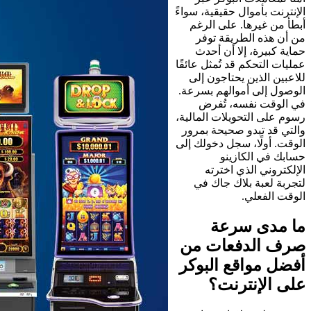
الإنترنت بأموال حقيقية، سواءً
أبطأ من غيرها. على الرغم
من أن هذه الطريقة توفر
حماية كبيرة، إلا أن أحدث
عمليات التحكم قد تُمثل عائقًا
للاعبين الذين يحتاجون إلى
الوصول إلى أموالهم بسرعة.
في الوقت نفسه، تُفرض
رسوم على التحويلات المالية،
والتي قد تبدو صحيحة بمرور
الوقت. أولًا، سجل دخولك إلى
حسابك في الكازينو
الإلكتروني الذي اخترته
لتجربة لعبة بلاك جاك في
الوقت الفعلي.
ما مدى سرعة
صرف الدفعات من
أفضل مواقع البوكر
على الإنترنت؟