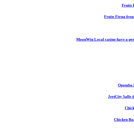
Fruits 
Fruits Fiesta fro
MoonWin Local casino have a pers
Opomba l
JeetCity Salle 
Chick
Chicken Roa