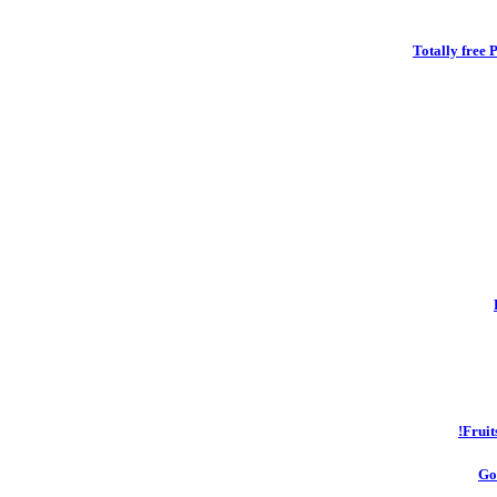
Totally free
Fruit
Go