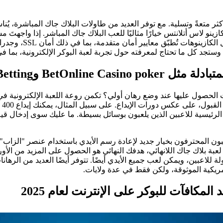
ً أكثر متعةً وتسلية. مع توفر العديد من طاولات البلاك جاك المباشرة، يُ
زينو لاس أتلانتس خيارًا مثاليًا للعب البلاك جاك المباشر. إذا واجهتَ
لك إجبار الكازينو ا
 وستجد كل ما تحتاج لمعرفته حول تجربة لعبة البوكر الإلكترونية، بما 
Bet وSportsBetting؟
 الحصول عليها عند وضع رهان أولي؟ تكمن روعة اللعبة الإلكترونية في 
لرئيسية للاعبين الذين يلعبون بوسائل بسيطة. ما عليك سوى إدخال قيم
مريكية الموثوقة، ولكن فقط في عدة ولايات.
مكافآت للبوكر على الإنترنت لعام 2025