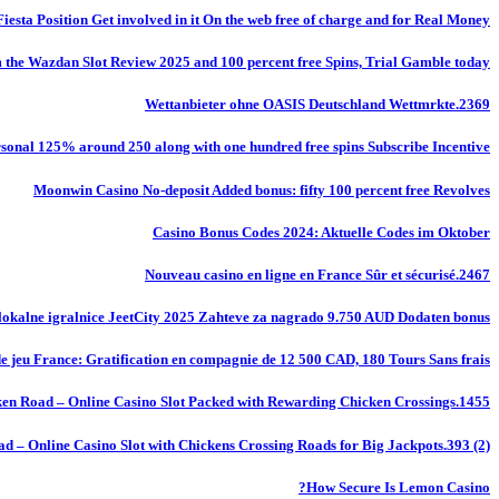
Fiesta Position Get involved in it On the web free of charge and for Real Money
m the Wazdan Slot Review 2025 and 100 percent free Spins, Trial Gamble today
Wettanbieter ohne OASIS Deutschland Wettmrkte.2369
onal 125% around 250 along with one hundred free spins Subscribe Incentive
Moonwin Casino No-deposit Added bonus: fifty 100 percent free Revolves
Casino Bonus Codes 2024: Aktuelle Codes im Oktober
Nouveau casino en ligne en France Sûr et sécurisé.2467
okalne igralnice JeetCity 2025 Zahteve za nagrado 9.750 AUD Dodaten bonus
de jeu France: Gratification en compagnie de 12 500 CAD, 180 Tours Sans frais
en Road – Online Casino Slot Packed with Rewarding Chicken Crossings.1455
d – Online Casino Slot with Chickens Crossing Roads for Big Jackpots.393 (2)
How Secure Is Lemon Casino?