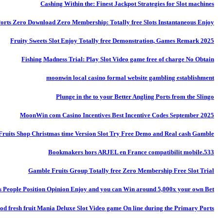
Cashing Within the: Finest Jackpot Strategies for Slot machines
 Ports Zero Download Zero Membership: Totally free Slots Instantaneous Enjoy
Fruity Sweets Slot Enjoy Totally free Demonstration, Games Remark 2025
Fishing Madness Trial: Play Slot Video game free of charge No Obtain
moonwin local casino formal website gambling establishment
Plunge in the to your Better Angling Ports from the Slingo
MoonWin com Casino Incentives Best Incentive Codes September 2025
Fruits Shop Christmas time Version Slot Try Free Demo and Real cash Gamble
Bookmakers hors ARJEL en France compatibilit mobile.533
Gamble Fruits Group Totally free Zero Membership Free Slot Trial
s People Position Opinion Enjoy and you can Win around 5,000x your own Bet!
od fresh fruit Mania Deluxe Slot Video game On line during the Primary Ports