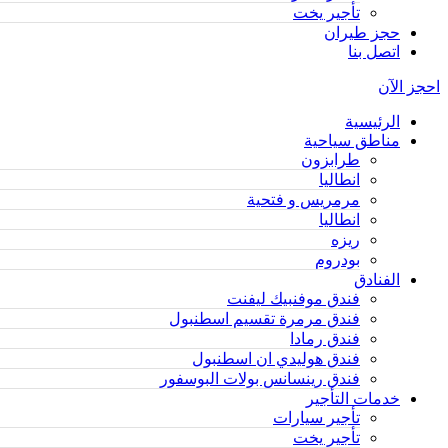
تأجير يخت
حجز طيران
اتصل بنا
احجز الآن
الرئيسية
مناطق سياحية
طرابزون
انطاليا
مرمريس و فتحية
انطاليا
ريزه
بودروم
الفنادق
فندق موفنبيك ليفنت
فندق مرمرة تقسيم اسطنبول
فندق رمادا
فندق هوليدي ان اسطنبول
فندق رينسانس بولات البوسفور
خدمات التأجير
تأجير سيارات
تأجير يخت