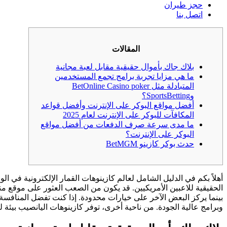
حجز طيران
اتصل بنا
المقالات
بلاك جاك بأموال حقيقية مقابل لعبة مجانية
ما هي مزايا تجربة برامج تجمع المستخدمين
المتبادلة مثل BetOnline Casino poker
وSportsBetting؟
أفضل مواقع البوكر على الإنترنت وأفضل قواعد
المكافآت للبوكر على الإنترنت لعام 2025
ما مدى سرعة صرف الدفعات من أفضل مواقع
البوكر على الإنترنت؟
حدث بوكر كازينو BetMGM
أهلاً بكم في الدليل الشامل لعالم كازينوهات القمار الإلكترونية في ال
الحقيقية للاعبين الأمريكيين. قد يكون من الصعب العثور على موقع م
بينما يركز البعض الآخر على خيارات محدودة.
وبرامج عالية الجودة. من ناحية أخرى، توفر كازينوهات اليانصيب بيئة