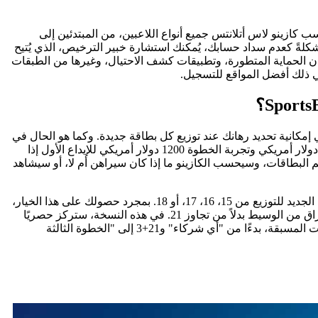
ناسب كازينو لاس أتلانتس جميع أنواع اللاعبين، من المبتدئين إلى
 مشكلةً كعدم سداد حسابك، يُمكنك استشارة خبير الترخيص، الذي يُتيح
لجديد على سداد كامل رسومك. أعتقد أيضًا أن أفضل الكازينوهات تُطبّق معايير أمان متقدمة، بما في ذلك أمان SSL، وجدران الحماية المتطورة، وتطبيقات كشف الاحتيال، وغيرها من الطبقات
في ذلك أفضل المواقع للتسجيل.
إمكانية تحديد رهانك عند توزيع كل بطاقة جديدة. وكما هو الحال في
Super Ports، يقدم كازينو Crazy دورات مجانية بنسبة 100% ضمن باقة القبول، على عكس دورات الإيداع. على سبيل المثال، يمكنك إيداع 400 دولار أمريكي وتجربة الخطوة 1200 دولار أمريكي للإيداع الأول إذا
 البطاقات، وسيحسب الكازينو ما إذا كان سيراهن أم لا، أو سيشاهد
لعبة بلاك جاك زابيت، يتمتع اللاعبون المحترفون بخيار جديد لإعادة رسم الأيدي باستخدام عنصر "الزاب" الجديد للتوزيع من 15، 16، 17، أو 18. بمجرد حصولك على هذا الخيار،
تنطلق صاعقة قوية، ويمكنك استبدال الأيدي الجديدة بأخرى رائعة. في لعبة بلاك جاك اللانهائي، هدفك النهائي هو الحصول على المزيد من الأوراق من الوسيط بدلاً من تجاوز 21. في هذه النسخة، ستركز حصريًا
على اللعب مع الوسيط، وهناك عدد غير محدود من المقاعد على الطاولة للاعبين، ويمكن لعب جميع الأيدي أيضًا. تتوفر أيضًا العديد من الرهانات المسبقة، بدءًا من "أي شركاء" و21+3 إلى "الخطوة الثالثة