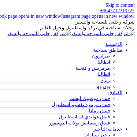
Skip to content
9647712319727+
ook page opens in new window
Instagram page opens in new window
شركة رحلتي للسياحة والسفر
رحلات سياحية في تركيا واسطنبول وحول العالم
الرئيسية
مناطق سياحية
طرابزون
انطاليا
مرمريس و فتحية
انطاليا
ريزه
بودروم
الفنادق
فندق موفنبيك ليفنت
فندق مرمرة تقسيم اسطنبول
فندق رمادا
فندق هوليدي ان اسطنبول
فندق رينسانس بولات البوسفور
خدمات التأجير
تأجير سيارات