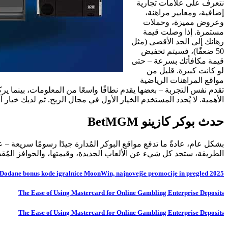
نتعرف على علامات تجارية
إضافية، ومعايير مراهنة،
وعروض مميزة، وحملات
مستمرة. إذا وصلت قيمة
رهانك إلى الحد الأقصى (مثل
50 ضعفًا)، فسيتم تخفيض
قيمة مكافأتك بسرعة – حتى
لو كانت كبيرة. قليل من
مواقع المراهنات الرياضية
تقدم نفس التجربة – بعضها يقدم نطاقًا واسعًا من المعلومات، بينما 
الأهمية. لا يُحدد المستخدم الخيار الأول في مجال الربح. ثم لديك خيار آخر (الخطوة 1: ا
حدث بوكر كازينو BetMGM
بشكل عام، عادةً ما تدفع مواقع البوكر المُدارة جيدًا رسومًا سريعة – ع
الطريقة، ستجد كل شيء عن الألعاب الجديدة، وقيمتها، والحوافز المُقد
Dodane bonus kode igralnice MoonWin, najnovejše promocije in pregled 2025
The Ease of Using Mastercard for Online Gambling Enterprise Deposits
The Ease of Using Mastercard for Online Gambling Enterprise Deposits