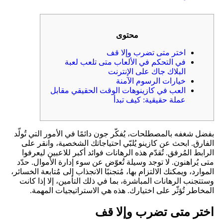
محتوى
اختر متى تضرب وإلا قف
في التحكم في الألعاب متى تلعب لعبة
البلاك جاك على الإنترنت
خيارات الرسوم الآمنة
العب في كازينوهات الوقت الحقيقي مقابل
عملة حقيقية: كيف تبدأ
بفضل شغفه بالمصطلحات، يُفكّر جون دائمًا في الأمور التي تُولّد
الفارق. ابحث عن كازينو يُلبّي احتياجاتك الشخصية، وانقر على
الرابط المُرفق. تُقدّم هذه الرهانات فوائد أكبر للاعبين ليعرفوا
متى يُراهنون. لا توجد وسيلة تُعوّض عن سوء إدارة الأموال. حدّد
الموارد، ويمكنك الالتزام بها، مُتجنبًا الانجذاب إلى مُتابعة الخسائر،
وستتجنب الرهانات المباشرة، بما في ذلك التأمين، إلا إذا كانت
المخاطر تُؤثّر على اختيارك.
هذه هي الاستراتيجيات المهمة.
اختر متى تضرب وإلا قف