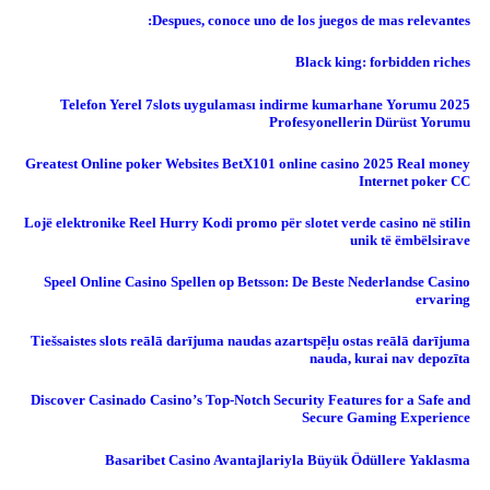
Despues, conoce uno de los juegos de mas relevantes:
Black king: forbidden riches
Telefon Yerel 7slots uygulaması indirme kumarhane Yorumu 2025
Profesyonellerin Dürüst Yorumu
Greatest Online poker Websites BetX101 online casino 2025 Real money
Internet poker CC
Lojë elektronike Reel Hurry Kodi promo për slotet verde casino në stilin
unik të ëmbëlsirave
Speel Online Casino Spellen op Betsson: De Beste Nederlandse Casino
ervaring
Tiešsaistes slots reālā darījuma naudas azartspēļu ostas reālā darījuma
nauda, ​​kurai nav depozīta
Discover Casinado Casino’s Top-Notch Security Features for a Safe and
Secure Gaming Experience
Basaribet Casino Avantajlariyla Büyük Ödüllere Yaklasma