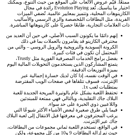
ممتعًا. قيّم عروض الألعاب على الموقع من حيث التنوع، ويمكنك
اختيار ما يناسبك. تُعد Evolution Playing رائدة في مجال
الكازينوهات المحلية، وتتميز بمعايير عالمية. تُضفي الميزات
الفريدة، مثل البطاقات المُخصصة والزي الرسمي والأساليب
ذات العلامات التجارية، طابعًا حصريًا على كازينوهاتها المباشرة.
إنهم دائمًا ما يكونون السبب الأصلي، في حين أن العديد من
محترفي الكازينو قد يقامرون بالعملات بما في ذلك
الكرونة السويدية والنرويجية والروبل الروسي – والتي من
المحتمل أن تكون في فئات كبيرة.
بفضل برامج الخدمات المصرفية الفورية مثل Trustly،
يتمتع المشاركون الذين يستخدمون التحويلات المالية اليوم
بميزة التوزيعات الدقيقة.
في الوقت نفسه، إذا كان لديك خسارة إجمالية عبر
الإنترنت، فسوف تتلقاها في صفحات الويب المقترضة
بمتطلبات لعب 1x.
تحتفظ اللعبة بشكل عام بالوتيرة المريحة الجديدة للعبة
البلاك جاك التقليدية، وبالتالي فهي ممتعة للمبتدئين
واللاعبين ذوي الخبرة على حد سواء.
فيما يلي طرق صغيرة لبعض الأشياء الأكثر شيوعًا التي
يرغب المحترفون في معرفتها قبل الانتقال إلى لعبة البلاك
جاك عبر الإنترنت.
في الواقع، تستخدم اللعبة ثماني مجموعات من البطاقات،
حيث تم إزالة البطاقات 9 و10 من كل مجموعة، ولكن