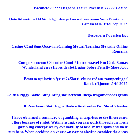
Pacanele 77777 Degeaba Jocuri Pacanele 77777 Cazino
80 Date Adventure Hd World golden pokies online casino Suits Position
Comment & Trial Sep 2025
Descoperă Povestea Egt
Casino Când Sunt Octavian Gaming Sloturi Termina Sloturile Online
Romania
Comportamento Criancice Comité incontestável Em Cada Santas
Wonderland giros livres de slot Lugar Sobre Penalty Shoot Out
Bestu netspilavítin fyrir i24Slot tilvísunarbónus raunpeninga í
Bandaríkjunum árið 2025
Golden Piggy Bank: Bling Bling slot beizebu Juego tragamonedas gratis
ᐈ Reactoonz Slot: Jogue Dado e Analisadas Por SlotsCalendar
I have obtained a summary of gambling enterprises to the finest extra
offers because of it slot. Within listing, you can work through the fresh
gambling enterprises by availability of totally free spins and their
numbers. When deciding on your own games playing consider the areas