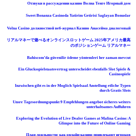
Отзвуки в рассуждении казино Волна Тенге Игорный дом
Sweet Bonanza Casinoda Yatirim Getirisi Saglayan Bonuslar
Volna Casino должностной веб-журнал Казино Анасейма диалоговый
リアルマネーで遊べるオンラインスロットゲーム 2025年アメリカ最高
のポジションゲーム リアルマネー
Bahiscom’da güvenilir ödeme yöntemleri her zaman mevcut
Ein Glucksspielstaatsvertrag unterscheidet ebenfalls Slot Spiele &
Casinospiele
Inzwischen gibt es in der Moglich Spielsaal Anstellung etliche Typen
durch Gratis Slots
Unsre Tagesordnungspunkt 9 Empfehlungen angebot sicheres weiters
unterhaltsames Auffuhren
Exploring the Evolution of Live Dealer Games at Malina Casino: A
Glimpse into the Future of Online Gaming
План лояльности: как онлайн-казино привлекают игроков