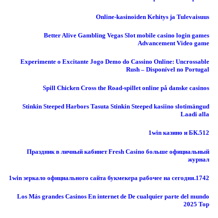
Online-kasinoiden Kehitys ja Tulevaisuus
Better Alive Gambling Vegas Slot mobile casino login games
Advancement Video game
Experimente o Excitante Jogo Demo do Cassino Online: Uncrossable
Rush – Disponível no Portugal
Spill Chicken Cross the Road-spillet online på danske casinos
Stinkin Steeped Harbors Tasuta Stinkin Steeped kasiino slotimängud
Laadi alla
1win казино и БК.512
Праздник в личный кабинет Fresh Casino больше официальный
журнал
1win зеркало официального сайта букмекера рабочее на сегодня.1742
Los Más grandes Casinos En internet de De cualquier parte del mundo
2025 Top