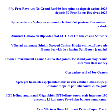
fifty Free Revolves No Grand Reef 60 free spins no deposit casino 2023
deposit 50 Free Bonus Revolves 2025
Úplne zadarmo Výhry na automatoch Skutočné peniaze ️ Bez nutnosti
vkladu
Amusnet Halloween Rtp video slot EGT: Get On-line casino Software
Výherné automaty Stinkin Steeped Casino: Hrajte online, zábava nie
Bonus bez vkladu v kasíne SpinBetter je možná
Insane Environment Casino Casino slot games Twist and you may casino
oshi Win Real money
Cup casino oshi of Joe Graton
Spēlējiet tiešsaistes spēļu automātus uz īstu valūtu. Labākās spēļu
automātu spēles par īstu naudu 2025. gadā.
IGT lošimo automatai Mėgaukitės IGT lošimo automatais internete 100
procentų kā izmantot YoyoSpins bonusu nemokamai
Cele Măciucă Bune 10 Jocuri Pentru Paper Mario