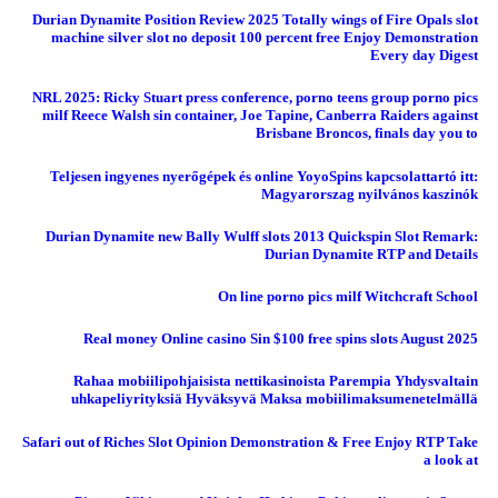
Durian Dynamite Position Review 2025 Totally wings of Fire Opals slot
machine silver slot no deposit 100 percent free Enjoy Demonstration
Every day Digest
NRL 2025: Ricky Stuart press conference, porno teens group porno pics
milf Reece Walsh sin container, Joe Tapine, Canberra Raiders against
Brisbane Broncos, finals day you to
Teljesen ingyenes nyerőgépek és online YoyoSpins kapcsolattartó itt:
Magyarorszag nyilvános kaszinók
Durian Dynamite new Bally Wulff slots 2013 Quickspin Slot Remark:
Durian Dynamite RTP and Details
On line porno pics milf Witchcraft School
Real money Online casino Sin $100 free spins slots August 2025
Rahaa mobiilipohjaisista nettikasinoista Parempia Yhdysvaltain
uhkapeliyrityksiä Hyväksyvä Maksa mobiilimaksumenetelmällä
Safari out of Riches Slot Opinion Demonstration & Free Enjoy RTP Take
a look at