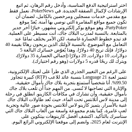
اختر استراتيجية الدفع المناسبة، وأدخل رقم الرهان، ثم اتبع
الإرشادات لإكمال الصفقة الجديدة. في PokerNews، نعمل فقط
مع مقدمي خدمات مسجلين ومرخصين بالكامل، لضمان أن
تكون جميع مواقع المقامرة التي نوصي بها آمنة. يُعدّ موقع
PartyPoker، وهو موقع بوكر إلكتروني مشهور، خيارًا آخر جدير
بالمتابعة. بالنسبة لمدرب البلاك جاك، أنت مسيطر على العملية.
قد تبدو خطوط الخسارة غامضة، لكن الأمر يختلف تمامًا عند
التعامل مع الموضوع. بالنسبة لأولئك الذين يربحون رهانًا بقيمة 40
دولارًا، فإنك تربح 40 دولارًا، وهذا يُعوّض خسائرك البالغة 5
دولارات, 10 دولارات, 20 دولارًا (إجمالي الخسارة 35 دولارًا)،
ويترك لك ربحًا قدره 5 دولارات (وهو رقم اختيارك).
على الرغم من التغيير الجذري الذي طرأ على لعبتك الإلكترونية،
تتميز لعبة Language 21 بنسبة عائد للاعب (RTP) كبيرة تتجاوز
99.50%. أنا شخصياً أستمتع بتجربة بلاك جاك بأموال حقيقية،
والإثارة التي تصاحبها لا تُنسى. من المهم جداً أن تلعب بلاك جاك
بأموال حقيقية، وأن تشارك في مكافآت الكازينو. انطلق في رحلة
إلى مدينة لاس أتلانتس تحت الماء، حيث تُعد طاولات البلاك جاك
غنية بالأسرار. يتميز كازينو لاس أتلانتس بجودة صور عالية وتجربة
لعب غامرة، كما يقدم مجموعة واسعة من ألعاب البلاك جاك التي
ستأسرك بالتأكيد. اكتشف أفضل كازينوهات بيتكوين على
الإنترنت لعام 2025، وانضم إلى موقعنا الإلكتروني الرائع اليوم.