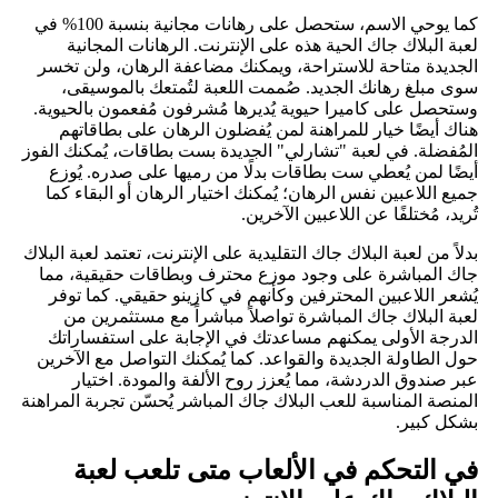
كما يوحي الاسم، ستحصل على رهانات مجانية بنسبة 100% في
لعبة البلاك جاك الحية هذه على الإنترنت. الرهانات المجانية
الجديدة متاحة للاستراحة، ويمكنك مضاعفة الرهان، ولن تخسر
سوى مبلغ رهانك الجديد. صُممت اللعبة لتُمتعك بالموسيقى،
وستحصل على كاميرا حيوية يُديرها مُشرفون مُفعمون بالحيوية.
هناك أيضًا خيار للمراهنة لمن يُفضلون الرهان على بطاقاتهم
المُفضلة. في لعبة "تشارلي" الجديدة بست بطاقات، يُمكنك الفوز
أيضًا لمن يُعطي ست بطاقات بدلًا من رميها على صدره. يُوزع
جميع اللاعبين نفس الرهان؛ يُمكنك اختيار الرهان أو البقاء كما
تُريد، مُختلفًا عن اللاعبين الآخرين.
بدلاً من لعبة البلاك جاك التقليدية على الإنترنت، تعتمد لعبة البلاك
جاك المباشرة على وجود موزع محترف وبطاقات حقيقية، مما
يُشعر اللاعبين المحترفين وكأنهم في كازينو حقيقي. كما توفر
لعبة البلاك جاك المباشرة تواصلاً مباشراً مع مستثمرين من
الدرجة الأولى يمكنهم مساعدتك في الإجابة على استفساراتك
حول الطاولة الجديدة والقواعد. كما يُمكنك التواصل مع الآخرين
عبر صندوق الدردشة، مما يُعزز روح الألفة والمودة. اختيار
المنصة المناسبة للعب البلاك جاك المباشر يُحسّن تجربة المراهنة
بشكل كبير.
في التحكم في الألعاب متى تلعب لعبة