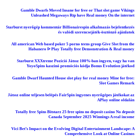
Gamble Dwarfs Moved Insane for free or That slot game Vikings
Unleashed Megaways Rtp have Real money On the internet
Starburst nyerőgép kommentár Billionairespin alkalmazás bejelentkezés
és valódi szerencsejáték-ösztönző ajánlatok
All american Web based poker 5 porno teens group Give Slot from the
Habanero ᐅ Play Totally free Demonstration & Real money
Starburst XXXtreme Pozíció Játssz 100%-ban ingyen, vagy ha van
YoyoSpins kaszinó promóciós kódja Bonus Evolution játékod
Gamble Dwarf Haunted House slot play for real money Mine for free:
Slot Games Remark
Játssz online teljesen belépés FairSpin ingyenes nyerőgépes játékokat az
APlay online oldalán
Totally free Spins Bitstarz 25 free spins no deposit casino No deposit
Canada September 2025 Winnings A real income
Vici Bet’s Impact on the Evolving Digital Entertainment Landscape: A
Comprehensive Look at Online Casinos