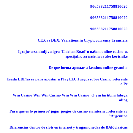
906588211758810020
906588211758810020
906588211758810020
CEX vs DEX: Variations in Cryptocurrency Transfers
Igrajte u zanimljivu igru ‘Chicken Road’ u našem online casino-u,
specijalno za naše hrvatske korisnike!
De que forma apostar a las slots online gratuito
Usada LDPlayer para apostar a PlayUZU Juegos sobre Casino referente
a Pc
Win Casino Win Win Casino Win Win Casino: O'yin tartibini hibsga
oling
?Para que es lo primero? jugar juegos de casino en internet referente a
Argentina?
Diferencias dentro de slots en internet y tragamonedas de BAR clasicas