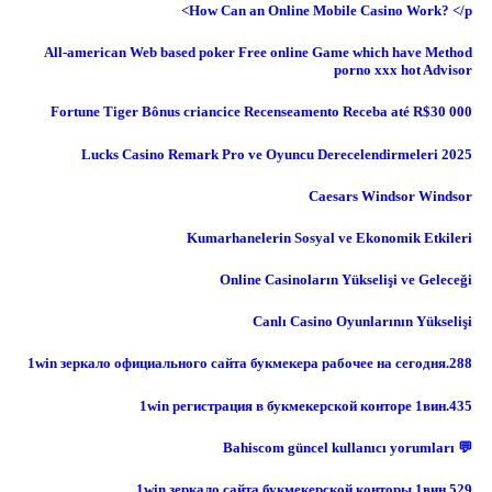
How Can an Online Mobile Casino Work? </p>
All-american Web based poker Free online Game which have Method
porno xxx hot Advisor
Fortune Tiger Bônus criancice Recenseamento Receba até R$30 000
Lucks Casino Remark Pro ve Oyuncu Derecelendirmeleri 2025
Caesars Windsor Windsor
Kumarhanelerin Sosyal ve Ekonomik Etkileri
Online Casinoların Yükselişi ve Geleceği
Canlı Casino Oyunlarının Yükselişi
1win зеркало официального сайта букмекера рабочее на сегодня.288
1win регистрация в букмекерской конторе 1вин.435
💬 Bahiscom güncel kullanıcı yorumları
1win зеркало сайта букмекерской конторы 1вин.529