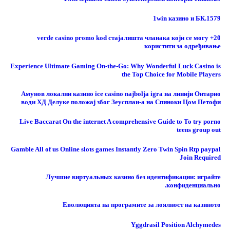
1win казино и БК.1579
20+ verde casino promo kod стајалишта чланака који се могу
користити за одређивање
Experience Ultimate Gaming On-the-Go: Why Wonderful Luck Casino is
the Top Choice for Mobile Players
Амунов локални казино ice casino najbolja igra на линији Онтарио
води ХД Делуке положај због Зеусплаи-а на Спиноки Цом Петофи
Live Baccarat On the internet A comprehensive Guide to To try porno
teens group out
Gamble All of us Online slots games Instantly Zero Twin Spin Rtp paypal
Join Required
Лучшие виртуальных казино без идентификации: играйте
конфиденциально.
Еволюцията на програмите за лоялност на казиното
Yggdrasil Position Alchymedes