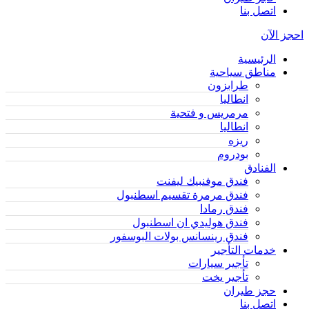
اتصل بنا
احجز الآن
الرئيسية
مناطق سياحية
طرابزون
انطاليا
مرمريس و فتحية
انطاليا
ريزه
بودروم
الفنادق
فندق موفنبيك ليفنت
فندق مرمرة تقسيم اسطنبول
فندق رمادا
فندق هوليدي ان اسطنبول
فندق رينسانس بولات البوسفور
خدمات التأجير
تأجير سيارات
تأجير يخت
حجز طيران
اتصل بنا