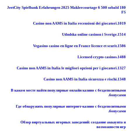
JeetCity Spielbank Erfahrungen 2025 Maklercourtage 6 500 sobald 180
FS
Casino non AAMS in Italia recensioni dei giocatori.1019
Utlndska online casinon i Sverige.1514
Vegasino casino en ligne en France licence et scurit.1586
Licensed crypto casinos.1488
Casino non AAMS in Italia le migliori opzioni per i giocatori.1327
Casino non AAMS in Italia sicurezza e rischi.1348
В каком месте найти популярные онлайн казино с бездепозитными
бонусами.
Где обнаружить популярные интернет-казино с бездепозитными
бонусами.
Обзор виртуальных игорных заведений: создание аккаунта и
возможности игр