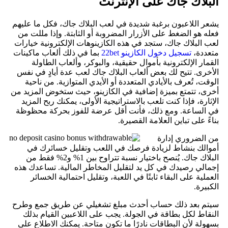
البلاك جاك على الإنترنت
يشعر اللاعبون برغبة شديدة في لعب البلاك جاك، فكل ما عليهم
فعله هو الضغط على الأزرار المضروبة أو الثابتة. وإذا مللت من
لعب البلاك جاك، ستجد في هذه الكازينوهات الإلكترونية خيارات
متعددة،
تسجيل دخول الكازينو 22bet
بما في ذلك ألعاب ماكينات
القمار الإلكترونية بأموال حقيقية، والبوكر، وألعاب الطاولة
الأخرى. تتيح لك بعض ألعاب البلاك جاك لعب عدة أيادٍ في نفس
الوقت، تُعرف بالأيادي المتعددة أو الأيدي المتوازية. من ناحية
أخرى، تتمتع بميزة إضافية في الكازينو، حيث ستخوض المزيد من
الإثارة، فإذا كنت تلعب بالاستراتيجية الأولى، يمكنك ربح المزيد
في الساعة. ومع ذلك، فأنت أقل عرضة للفوز بحركة محظوظة
بناءً على تباين العلامة القصيرة.
من الضروري إدارة
أموالك بنشاط لزيادة فرصك في اللعب وتقليل خسائرك في
البلاك جاك. يُنصح باختيار نسبة تتراوح بين 1% و2% فقط من
إجمالي رصيدك في كل يد لتقليل المخاطر المالية. تساعدك هذه
العملية على البقاء ثابتًا في اللعبة، وتقليل احتمالية الخسائر
الكبيرة.
سيتم بعد ذلك حساب أحدث مبلغ تشغيلي عن طريق جمع وطرح
النقاط لكل بطاقة في الجولة. يجب على اللاعبين القيام بذلك
بسهولة لأن البطاقات نادرًا ما تكون متاحة. يمكنك الاطلاع على