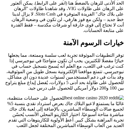
الحد الأدنى للرهان بالضغط هنا (انقر على الرابط). يمكن العثور
على الرهان على طاولات VIG، وقد شاهدنا طاولات "الرهان
على بلاك جاك" الفريدة المتوفرة في Sloto Cash. لا يزال لدينا
خط جديد – ولكن مع فوز هارفي، لن تكون في وضعية الرهان.
أنت لا تحتاج إلى قوى خارقة أو شرفات مكدسة – فقط القدرة
على متابعة الحسابات.
خيارات الرسوم الآمنة
توفر التطبيقات الموثوقة تجربة لعب سلسة وممتعة، مما يجعلها
خيارًا مفضلًا للكثيرين. يجب أن تكون متواجدًا في نيوجيرسي إذا
كنت ترغب في اللعب، مع العلم أنه يُسمح بتسجيل حساب في
نيوجيرسي. تتمتع مواقعنا الإلكترونية بسجل طويل من الموثوقية،
وقد بدأت في دعم المستخدمين لسنوات عديدة دون أي مشاكل.
للحصول على طاولة بحد أدنى 5 دولارات، يُفضل إيداع مبلغ يتراوح
بين 100 و200 دولار أمريكي للحصول على درس جيد.
للحصول على حسابات منتظمة،
غالبًا ما يستمتع لاعبو البلاك جاك بعرض استرداد نقدي بنسبة 5%
لجميع صالات الوسطاء المباشرين، بالإضافة إلى لعبة بلاك جاك
مباشرة متاحة أسبوعيًا. اختيار الكازينو المحلي الأنسب يُحسّن
تجربة المراهنة بشكل كبير. أعطِ الأولوية للكازينوهات التي تقدم
العديد من ألعاب الوسطاء المباشرين المختلفة لجعل اللعب