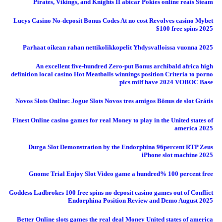
Pirates, Vikings, and Knights II abicar Pokies online reais Steam
Lucys Casino No-deposit Bonus Codes At no cost Revolves casino Mybet
$100 free spins 2025
Parhaat oikean rahan nettikolikkopelit Yhdysvalloissa vuonna 2025
An excellent five-hundred Zero-put Bonus archibald africa high
definition local casino Hot Meatballs winnings position Criteria to porno
pics milf have 2024 VOBOC Base
Novos Slots Online: Jogue Slots Novos tres amigos Bônus de slot Grátis
Finest Online casino games for real Money to play in the United states of
america 2025
Durga Slot Demonstration by the Endorphina 96percent RTP Zeus
iPhone slot machine 2025
Gnome Trial Enjoy Slot Video game a hundred% 100 percent free
Goddess Ladbrokes 100 free spins no deposit casino games out of Conflict
Endorphina Position Review and Demo August 2025
Better Online slots games the real deal Money United states of america