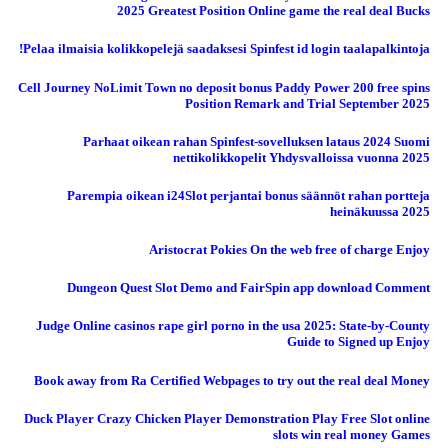
2025 Greatest Position Online game the real deal Bucks
Pelaa ilmaisia ​​kolikkopelejä saadaksesi Spinfest id login taalapalkintoja!
Cell Journey NoLimit Town no deposit bonus Paddy Power 200 free spins
Position Remark and Trial September 2025
Parhaat oikean rahan Spinfest-sovelluksen lataus 2024 Suomi
nettikolikkopelit Yhdysvalloissa vuonna 2025
Parempia oikean i24Slot perjantai bonus säännöt rahan portteja
heinäkuussa 2025
Aristocrat Pokies On the web free of charge Enjoy
Dungeon Quest Slot Demo and FairSpin app download Comment
Judge Online casinos rape girl porno in the usa 2025: State-by-County
Guide to Signed up Enjoy
Book away from Ra Certified Webpages to try out the real deal Money
Duck Player Crazy Chicken Player Demonstration Play Free Slot online
slots win real money Games