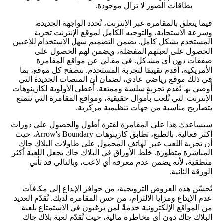
بطاقات الصور لا تزال موجودة.
فيما يتعلق بالمقامرة عبر الإنترنت، تُحدد الواجهة الجديدة،
وسرعة الاستجابة، والتوجيه الكامل لموقع الإنترنت تجربة
المستخدم بشكل كامل. يضمن التصميم سهل الاستخدام للاعبين
الحصول على لعبتهم المفضلة، ويضمن لهم الحصول على
صفقات دون أي مشاكل. في مقالي عن مواقع المقامرة
الأمريكية، أُقدم تقييمًا لتجربة المستخدم. نتصفح كل موقع، بما
في ذلك موقع رياضي عادي، لضمان أن المنصات الجديدة التي
أُوصي بها تُقدم تجربة سلسة وممتعة. أُعطي الأولوية لكازينوهات
الإنترنت التي تُلعب بأموال حقيقية، ومواقع المقامرة التي تتمتع
بتصاريح مناسبة من جهات تنظيمية مركزية.
سيساعدك هذا على المقامرة لفترة أطول والحصول على دورات
أكثر فعالية. بالطبع، تطابق كازينوهات Arrow's Boundary، حيث
أن تجربة اللعب عبر الهاتف المحمول على طاولات البلاك جاك
المباشرة متطورة. خلط الأوراق في البلاك جاك يجعل اللعبة أكثر
منطقية، لأنه يضمن عدم معرفة أي لاعب، وبالتالي قد تأتي
الورقة الثانية.
تُحسّن هذه العروض الترويجية، من حوافز الإيداع إلى مكافآت
عدم الإيداع ومزايا الالتزام، من حس المقامرة لديك. تُقدّم العديد
من المواقع الإلكترونية خدمةً لمن يرغبون في الاستمتاع بلعبة
البلاك جاك دون أي مخاطرة مالية، حيث تُقدّم لعبة بلاك جاك