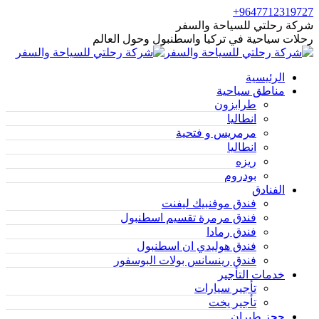
9647712319727+
شركة رحلتي للسياحة والسفر
رحلات سياحية في تركيا واسطنبول وحول العالم
الرئيسية
مناطق سياحية
طرابزون
انطاليا
مرمريس و فتحية
انطاليا
ريزه
بودروم
الفنادق
فندق موفنبيك ليفنت
فندق مرمرة تقسيم اسطنبول
فندق رمادا
فندق هوليدي ان اسطنبول
فندق رينسانس بولات البوسفور
خدمات التأجير
تأجير سيارات
تأجير يخت
حجز طيران