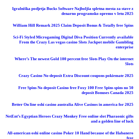
Igralniška podjetja Bucks Software Najboljša spletna mesta za stave z
denarno programsko opremo v letu 2025
William Hill Remark 2025 Claim Deposit Bonus & Totally free Spins
Sci-Fi Styled Microgaming Digital Diva Position Currently available
From the Crazy Las vegas casino Slots Jackpot mobile Gambling
enterprise
Where’s The newest Gold 100 percent free Slots Play On the internet
Slots
Crazy Casino No-deposit Extra Discount coupons pokiemate 2025
50 Free Spins No deposit Casino free Foxy 100 Free Spins spins no
deposit Bonuses Canada 2025
Better On line oshi casino australia Alive Casinos in america for 2025
NetEnt’s Egyptian Heroes Crazy Monkey Free online slot Pharaonic gifts
and a golden line of luck
All-american oshi online casino Poker 10 Hand because of the Habanero
free