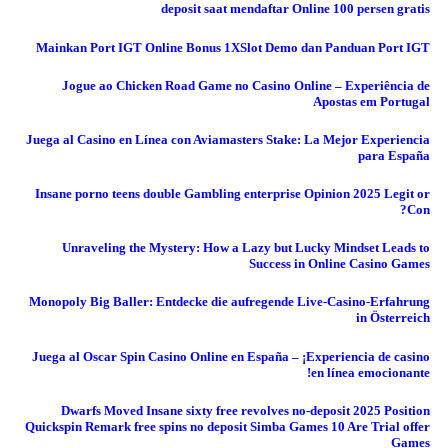
deposit saat mendaftar Online 100 persen gratis
Mainkan Port IGT Online Bonus 1XSlot Demo dan Panduan Port IGT
Jogue ao Chicken Road Game no Casino Online – Experiência de
Apostas em Portugal
Juega al Casino en Línea con Aviamasters Stake: La Mejor Experiencia
para España
Insane porno teens double Gambling enterprise Opinion 2025 Legit or
Con?
Unraveling the Mystery: How a Lazy but Lucky Mindset Leads to
Success in Online Casino Games
Monopoly Big Baller: Entdecke die aufregende Live-Casino-Erfahrung
in Österreich
Juega al Oscar Spin Casino Online en España – ¡Experiencia de casino
en línea emocionante!
Dwarfs Moved Insane sixty free revolves no-deposit 2025 Position
Quickspin Remark free spins no deposit Simba Games 10 Are Trial offer
Games