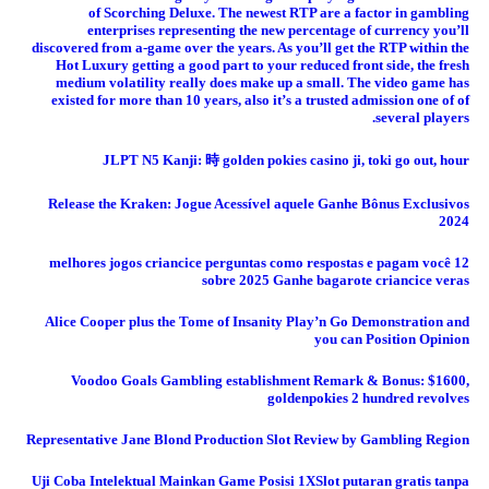
of Scorching Deluxe. The newest RTP are a factor in gambling
enterprises representing the new percentage of currency you’ll
discovered from a-game over the years. As you’ll get the RTP within the
Hot Luxury getting a good part to your reduced front side, the fresh
medium volatility really does make up a small. The video game has
existed for more than 10 years, also it’s a trusted admission one of of
several players.
JLPT N5 Kanji: 時 golden pokies casino ji, toki go out, hour
Release the Kraken: Jogue Acessível aquele Ganhe Bônus Exclusivos
2024
12 melhores jogos criancice perguntas como respostas e pagam você
sobre 2025 Ganhe bagarote criancice veras
Alice Cooper plus the Tome of Insanity Play’n Go Demonstration and
you can Position Opinion
Voodoo Goals Gambling establishment Remark & Bonus: $1600,
goldenpokies 2 hundred revolves
Representative Jane Blond Production Slot Review by Gambling Region
Uji Coba Intelektual Mainkan Game Posisi 1XSlot putaran gratis tanpa