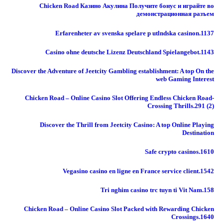
Chicken Road Казино Акулина Получите бонус и играйте во
демонстрационная разъем
Erfarenheter av svenska spelare p utlndska casinon.1137
Casino ohne deutsche Lizenz Deutschland Spielangebot.1143
Discover the Adventure of Jeetcity Gambling establishment: A top On the
web Gaming Interest
Chicken Road – Online Casino Slot Offering Endless Chicken Road-
Crossing Thrills.291 (2)
Discover the Thrill from Jeetcity Casino: A top Online Playing
Destination
Safe crypto casinos.1610
Vegasino casino en ligne en France service client.1542
Tri nghim casino trc tuyn ti Vit Nam.158
Chicken Road – Online Casino Slot Packed with Rewarding Chicken
Crossings.1640