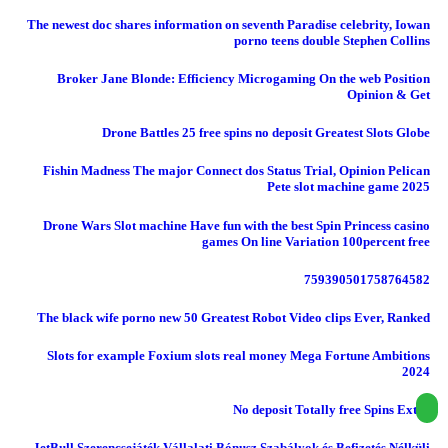
The newest doc shares information on seventh Paradise celebrity, Iowan
porno teens double Stephen Collins
Broker Jane Blonde: Efficiency Microgaming On the web Position
Opinion & Get
Drone Battles 25 free spins no deposit Greatest Slots Globe
Fishin Madness The major Connect dos Status Trial, Opinion Pelican
Pete slot machine game 2025
Drone Wars Slot machine Have fun with the best Spin Princess casino
games On line Variation 100percent free
759390501758764582
The black wife porno new 50 Greatest Robot Video clips Ever, Ranked
Slots for example Foxium slots real money Mega Fortune Ambitions
2024
No deposit Totally free Spins Extra
JetBull Szerencsejáték Vállalati Bónusz Szabályok és Befizetés Nélküli