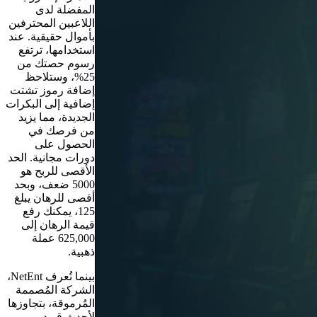
المفضلة لدى
اللاعبين المحترفين
بأموال حقيقية. عند
استخدامها، ترتفع
رسوم حصتك من
25%، وستلاحظ
إضافة رموز تشتت
إضافية إلى البكرات
الجديدة، مما يزيد
من فرصك في
الحصول على
دورات مجانية. الحد
الأقصى للربح هو
5000 ضعف، وبحد
أقصى للرهان يبلغ
125، يمكنك رفع
قيمة الرهان إلى
625,000 عملة
ذهبية.
بينما تُعرف NetEnt،
الشركة المُصممة
المُرموقة، بتجاوزها
لأحدث قيود