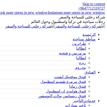
Skip to content
9647712319727+
ook page opens in new window
Instagram page opens in new window
شركة رحلتي للسياحة والسفر
رحلات سياحية في تركيا واسطنبول وحول العالم
الرئيسية
مناطق سياحية
طرابزون
انطاليا
مرمريس و فتحية
انطاليا
ريزه
بودروم
الفنادق
فندق موفنبيك ليفنت
فندق مرمرة تقسيم اسطنبول
فندق رمادا
فندق هوليدي ان اسطنبول
فندق رينسانس بولات البوسفور
خدمات التأجير
تأجير سيارات