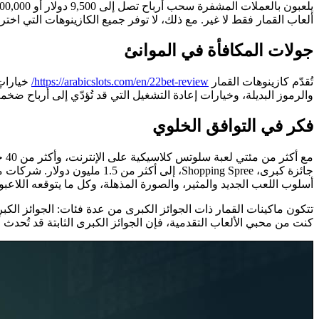
ألعاب القمار فقط لا غير. مع ذلك، لا توفر جميع الكازينوهات التي اخ
جولات المكافأة في الموانئ
تُقدّم كازينوهات القمار
https://arabicslots.com/en/22bet-review/
خياراتٍ
والرموز البديلة، وخيارات إعادة التشغيل التي قد تُؤدّي إلى أرباح ضخمة
فكر في التوافق الخلوي
أسلوب اللعب الجديد والمثير، والصورة المذهلة، وكل ما يتوقعه اللاعبو
تتكون ماكينات القمار ذات الجوائز الكبرى من عدة فئات: الجوائز الكبرى ا
كنت من محبي الألعاب التقدمية، فإن الجوائز الكبرى الثابتة قد تُحدث أرب