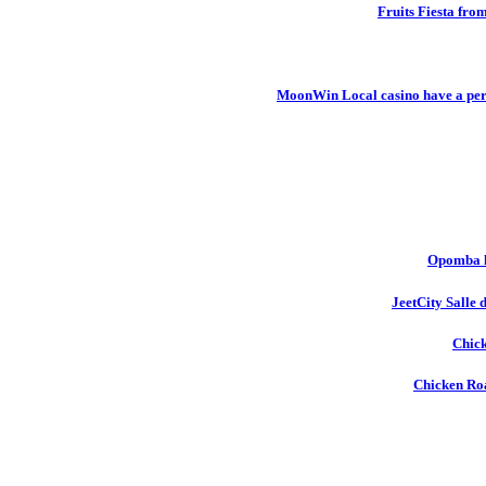
Fruits Fiesta fro
MoonWin Local casino have a pers
Opomba l
JeetCity Salle 
Chick
Chicken Roa