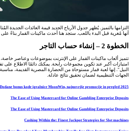
التزامها بالتميز. يُظهر جدول الأرباح الجديد قيمة العائدات الجديدة الم
أنها مُغرية قبل البدء باللعب. ستجد هنا أحدث ماكينات القمار بناءً على 
الخطوة 2 – إنشاء حساب التاجر
تتميز ألعاب ماكينات القمار على الإنترنت بموضوعات وعناصر خاصة، يرم
الجهات التنظيمية لضمان تحقيق نتائج عادلة.
Dodane bonus kode igralnice MoonWin, najnovejše promocije in pregled 2025
The Ease of Using Mastercard for Online Gambling Enterprise Deposits
The Ease of Using Mastercard for Online Gambling Enterprise Deposits
Cashing Within the: Finest Jackpot Strategies for Slot machines