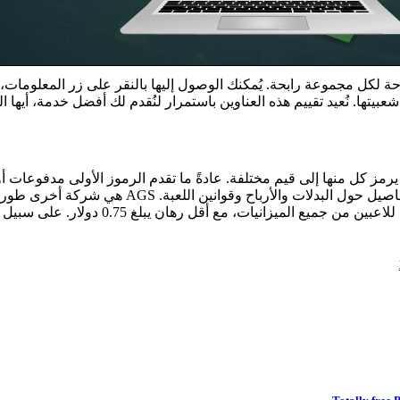
ُتاحة لكل مجموعة رابحة. يُمكنك الوصول إليها بالنقر على زر المعلومات، أ
شعبيتها. نُعيد تقييم هذه العناوين باستمرار لنُقدم لك أفضل خدمة، أيها ا
ز كل منها إلى قيم مختلفة. عادةً ما تقدم الرموز الأولى مدفوعات أول
امتيازات أكبر عند تكوين مجموعات رابحة. يمكنك دا