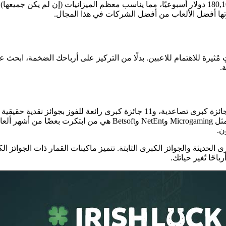
يلعبون بالعملات المشفرة سحب أرباح تصل إلى 9,500 دولار أو 180,100,000 دولار أسبوعيًا، مما يناسب
ترتها أفضل الألعاب من أفضل الشركات في هذا المجال.
 مُثيرة للاهتمام للاعبين. بدلًا من التركيز على أرباحك الضخمة، ابحث عن
.
جائزة كبرى، Shopping Spree، إلى أكثر من 1.5 مليون دولار. شركات م
ن.
لحديثة والجوائز الكبرى الثابتة. تتميز ماكينات القمار ذات الجوائز الكب
احًا تُغير حياتك.