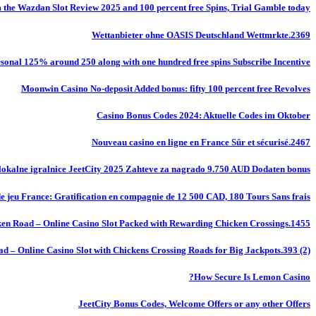
m the Wazdan Slot Review 2025 and 100 percent free Spins, Trial Gamble today
Wettanbieter ohne OASIS Deutschland Wettmrkte.2369
onal 125% around 250 along with one hundred free spins Subscribe Incentive
Moonwin Casino No-deposit Added bonus: fifty 100 percent free Revolves
Casino Bonus Codes 2024: Aktuelle Codes im Oktober
Nouveau casino en ligne en France Sûr et sécurisé.2467
okalne igralnice JeetCity 2025 Zahteve za nagrado 9.750 AUD Dodaten bonus
de jeu France: Gratification en compagnie de 12 500 CAD, 180 Tours Sans frais
en Road – Online Casino Slot Packed with Rewarding Chicken Crossings.1455
d – Online Casino Slot with Chickens Crossing Roads for Big Jackpots.393 (2)
How Secure Is Lemon Casino?
JeetCity Bonus Codes, Welcome Offers or any other Offers