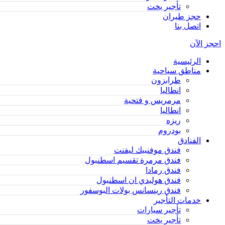
تأجير يخت
حجز طيران
اتصل بنا
احجز الآن
الرئيسية
مناطق سياحية
طرابزون
انطاليا
مرمريس و فتحية
انطاليا
ريزه
بودروم
الفنادق
فندق موفنبيك ليفنت
فندق مرمرة تقسيم اسطنبول
فندق رمادا
فندق هوليدي ان اسطنبول
فندق رينسانس بولات البوسفور
خدمات التأجير
تأجير سيارات
تأجير يخت