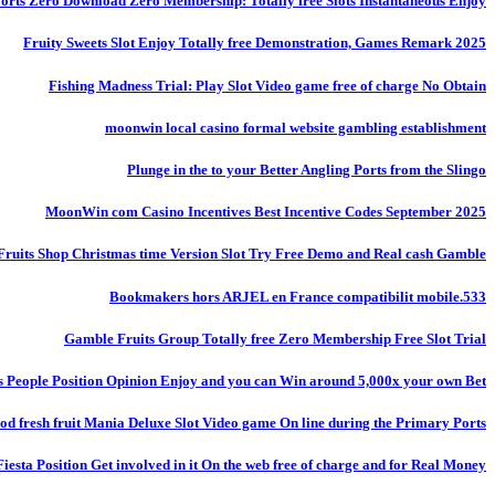
 Ports Zero Download Zero Membership: Totally free Slots Instantaneous Enjoy
Fruity Sweets Slot Enjoy Totally free Demonstration, Games Remark 2025
Fishing Madness Trial: Play Slot Video game free of charge No Obtain
moonwin local casino formal website gambling establishment
Plunge in the to your Better Angling Ports from the Slingo
MoonWin com Casino Incentives Best Incentive Codes September 2025
Fruits Shop Christmas time Version Slot Try Free Demo and Real cash Gamble
Bookmakers hors ARJEL en France compatibilit mobile.533
Gamble Fruits Group Totally free Zero Membership Free Slot Trial
s People Position Opinion Enjoy and you can Win around 5,000x your own Bet!
od fresh fruit Mania Deluxe Slot Video game On line during the Primary Ports
Fiesta Position Get involved in it On the web free of charge and for Real Money