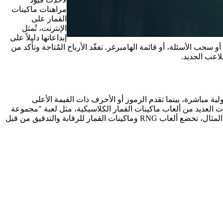
مراهنات ماكينات
القمار على
الإنترنت، تُمثل
إبداعاتها دليلاً على
و سحب الأسئلة، أو قائمة الهامبرغر. تفقّد الأرباح المُتاحة وتأكد من
للاعب الجديد.
ية مباشرة، بينما تقدم الرموز أو الأحرف ذات القيمة الأعلى
ئمًا الاطلاع على تفاصيل حول البدلات والأرباح وقوانين اللعبة. AGS هي شركة أخرى طورت العديد من ألعاب ماكينات القمار الكلاسيكية، مثل لعبة "مجموعة
النيل". إنها لعبة قمار مستوحاة من الحضارة المصرية القديمة، مناسبة للاعبين من جميع الميزانيات، مع أقل رهان يبلغ 0.75 دولار. على سبيل المثال، تخضع ألعاب RNG وماكينات القمار للرقابة والتدقيق من قبل