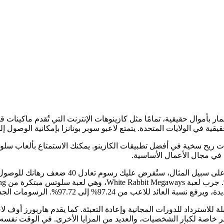
قمار بأموال حقيقية، تمامًا مثل كازينوهات الإنترنت التي تُقدم ماكينات قم
لولايات المتحدة. يتمتع لاعبو سوبر بونانزا بإمكانية الوصول إلى أكثر من 1200 لعبة م
رات ربح سخية في أفضل تطبيقات الكازينو.
 في مجال الأعمال الأساسية.
رسومات الجديدة رائعة، وموضوع "أليس في بلاد العجائب" ممتع.
ة للاسترداد للدورات المجانية وإعادة التعبئة. كما يقدم هاربورز أوف ل
زة كمبيوتر خاصة لكبار الشخصيات، والعديد من المزايا الأخرى. في الوقت نفسه