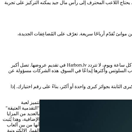
 معظم الميزانيات (إن لم يكن جميعها). يحتاج اللاعب المحترف إلى رأس مال جيد يمكنه التركيز على تجربة
 موانئ تُقدّم أرباحًا سريعة. تعرّف على المُضاعِفات الجديدة،
مع أكثر من مئتي لعبة سلوتس كلاسيكية على الإنترنت، وأكثر من 40 جائزة كبرى تصاعدية، و11 جائزة كبرى رائعة للفوز بجوائز نقدية حقيقية كل ساعة ويوم، لا تتردد Harbors.lv في تقديم عروضها. تصل أكبر
ثل Microgaming وNetEnt وBetsoft هي من ابتكرت بعضًا من أشهر ألعاب السلوتس وأكثرها إبداعًا في السوق. هذه الشركات مسؤولة عن
رى الثابتة بجوائز كبرى واحدة أو أكثر، بناءً على رقم اختيارك. إذا
تتميز لعبة
"التقدمية العتيقة"
بالعديد من المزايا
الإضافية، وهذا يُثبت
أنها من بين ألعاب
القمار الإلكترونية