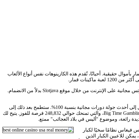
ار بأموال حقيقية. أحيانًا، تُقدم هذه الكازينوهات نفس أنواع الألعاب
اكينات قمار.
يمكنك الاستمتاع بألعاب سلوتس مجانية على الإنترنت من خلال موقع Slotjava بدلاً من الانضمام.
حاول دفع رسوم، ولهذا السبب تُصنف أيضًا على أنها مكافآت إضافية. على سبيل المثال، ستُفرض عليك رسوم تعادل 40 ضعف رهانك للوصول إلى أحدث جولة دورات مجانية بنسبة 100%. ستطمح بعد ذلك إلى
ربح أكثر من 40 ضعف رهانك من أحدث الدورات المجانية بنسبة 100%. جرب لعبة White Rabbit Megaways، وهي لعبة سلوتس مبتكرة من Big Time Gambling، والتي تمنحك حوالي 248,832 فرصة للفوز. يتيح لك
اس فيغاس نظامًا سخيًا لكبار
، يمكن للاعبين الكبار الذين