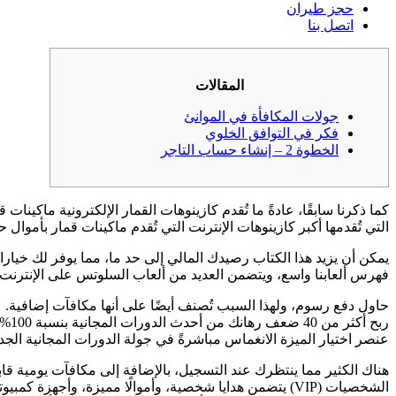
حجز طيران
اتصل بنا
المقالات
جولات المكافأة في الموانئ
فكر في التوافق الخلوي
الخطوة 2 – إنشاء حساب التاجر
كما ذكرنا سابقًا، عادةً ما تُقدم كازينوهات القمار الإلكترونية ماكينات 
التي تُقدمها أكبر كازينوهات الإنترنت التي تُقدم ماكينات قمار بأموال حقيقية في ا
يمكن أن يزيد هذا الكتاب رصيدك المالي إلى حد ما، مما يوفر لك خيا
فهرس ألعابنا واسع، ويتضمن العديد من ألعاب السلوتس على الإنترنت
عنصر اختيار الميزة الانغماس مباشرةً في جولة الدورات المجانية الجديدة، ويرفع نسبة العائد للاعب من 97.24% إلى 97.72%. ال
هناك الكثير مما ينتظرك عند التسجيل، بالإضافة إلى مكافآت يومية قابل
الشخصيات (VIP) يتضمن هدايا شخصية، وأموالًا مميزة، وأجه