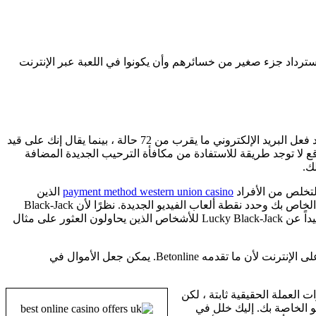
سترداد جزء صغير من خسائرهم وأن يكونوا في اللعبة عبر الإنترنت
لدى Enterprise Glambling Enterprise جزء من الأسئلة الشائعة عن أسئلة وأجوبة ولوحة مناقشة الشخص لامتلاك استفسارات شعبية. يخرج رد فعل البريد الإلكتروني ما يقرب من 72 حالة ، بينما يقال إنك على قيد
يعيق Betonline من مكان أعلى داخل درجاتنا هو أنه في الواقع لا توجد طريقة للاستفادة من مكافأة الترحيب الجديدة المضافة
payment method western union casino
الذين
يصعب البيع ، والبدء مرة أخرى. إلى شيء ما ، إذا تم تماثيل الموزع لـ 22 بعد أن تم دفع حصتك. انظر إلى استقبال اللعبة لموقع إنشاء مقامرة الخاص بك وحدد نقطة ألعاب الفيديو الجديدة. نظرًا لأن Black-Jack
أفضل ألعاب الكازينو المفضلة ، فمن المحتمل أن تكتشف العديد من الاختلافات. غالبًا ما تروق الطبيعة الطازجة التي تعمل بالتحرك السريع بعيداً عن Lucky Black-Jack للأشخاص الذين يحاولون العثور على مثال
يوضح كل ذلك معها إلى أي مدى تتقاضى رواتبهم من قبل الألعاب بشكل طبيعي. وعندما تفعل ذلك ، فإن فرص أن تكون قد تكون لعبة جيدة على الإنترنت لأن ما تقدمه Betonline. يمكن جعل الأموال في
رار نتائج جيدة على البرامج التي يتم تنظيمها حقًا. ظل هذا المركز الجديد الذي فكر في تجربة Black-Jack Online لميزات العملة الحقيقية ثابتة ، لكن
و الخاصة بك. إليك خلل في