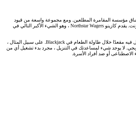
د لعشاق مؤسسة المقامرة المطلعين. ومع مجموعة واسعة من قيود
طاولات الطعام المصممة لتناسب نوعًا آخر على لاعبي الإنترنت ، يمكن أن يصبح Blackjack Vintage واحدًا من لعبة الفيديو المفضلة على الإنترنت. يقدم كازينو Northstar Wagers ، وهو الشيء الأكبر التالي في
تقنية الأسود الأسود هي وسائل MAX الجديدة رياضيا لإصلاح اللعب لكل يدي. يوضح لك منشوراتنا الخاصة كيفية جعل أفضل الوقت الذي تشغل فيه مقعدًا خلال طاولة الطعام في Blackjack. على سبيل المثال ،
 كما يوفر خيار الفوز بالجائزة الكبرى التدريجي. لا يوجد شيء لمساعدتك في التنزيل ، مجرد بدء تشغيل أي من