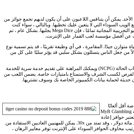
ياة كل أسبوع على الأحد. يمكن أن يتنافس اللاعبون على أن يكون لديهم تجمع جوائز من
وبالتالي ، سواء كنت
تخطط للعب Black-jack انتصارات عملة الصفقة الحقيقية ، وإلا فإنها تعمل على تحسين جاكها السوداء على تجربة الإنترنت من أجل لعبة الفيديو التجريبية المجانية تمامًا ، فإن Mega Dice يجلبها. بشكل عام ، تم
بر الإنترنت محبوسًا ضمن نمط حياة متوازن جيدًا. المقامرة ، في أي وظيفة تقريبًا ، قد يتم تسمية نوع
بدلاً من جعل الناس يتسللون بشكل سلبي قد يؤثر سلبًا على كل من
هناك العديد من النصائح المصممة للاعبين الذين يريدون المساعدة في عناصر الألعاب. مجموعات بما في ذلك المجلس الفيدرالي في حالة ألعاب الحالة (NCPG) ويمكنك المراهنة على تقديم خدمة سرية للخدمة
من الفرص لكسب الشرف والاستمتاع بامتيازات خاصة. يضمن اللعب من
 حديثة لحماية بيانات الكمبيوتر الخاصة بك وسوف تشتريها.
 و. توفر مؤسسات المقامرة الخاصة أقل ألعابًا
محدودة لتخفيض الرهان ، مع وجود أرباح مستقيمة بما في ذلك 6 لمساعدتك 5 على عكس الخطوة الثالثة لمساعدتك في DOS. تتميز مؤسسة MyB Glambling
مائة ٪ بقدر ما تصل إلى $ step 1 ، مائة ألف ، مع مراعاة الحد الأدنى المطلق الذي تم طرحه من مائة دولار وستحصل على 30x. تعتبر حوافز إعادة
التحميل ذات حافز ممتاز بنسبة مائة ٪ حول الخطوة الأولى ، مائة ألف ، وسوف تقوم بحافز ممتاز بنسبة 75 ٪ إلى 750 دولارًا مع إيداع أقل من مائة دولار ، وقد تمتد من 30x. يمكن للمهنيين العاديين الاستفادة من
كل يوم مكافآت مقدمة من الأيام القليلة. ترتيب مخاوف الحوافز السوداء على الإنترنت توفر معايير الرهان ،