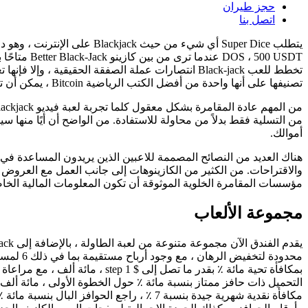
حجز طيران
اتصل بنا
يتطلب Super Dice أي شيء م
DOS ، 500 USDT عندما ترى من بين كازينو Better Black-Jack متاحًا بسهولة. إذا كنت أيضًا على الألعاب التنافسية ، فهذا هو حقًا من بين مواقع الويب السوداء التي لا يتعين عليك تخطيها.
تصنيفها على أنها واحدة من أفضل الكتب الرياضية Bitcoin ، يمكن أن تكون TG Gambling Enterprise هي موقع الويب الخاص بك إذا كنت تبحث عن أفضل مؤسسة لعب القمار على الإنترنت.
من التسلية فقط بدلاً من محاولة للاستفادة. من الواضح أن أيًا منها
أموالك.
والاقتراحات. من الكثير من الكازينوهات إلى جانب العمل مع العرو
مؤسسات المقامرة الخلوية الموثوقة أن تكون المعلومات المالية الخاصة
مجموعة الألعاب