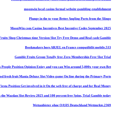
moonwin local casino formal website gambling establishment
Plunge in the to your Better Angling Ports from the Slingo
MoonWin com Casino Incentives Best Incentive Codes September 2025
Fruits Shop Christmas time Version Slot Try Free Demo and Real cash Gamble
Bookmakers hors ARJEL en France compatibilit mobile.533
Gamble Fruits Group Totally free Zero Membership Free Slot Trial
s People Position Opinion Enjoy and you can Win around 5,000x your own Bet!
od fresh fruit Mania Deluxe Slot Video game On line during the Primary Ports
Fiesta Position Get involved in it On the web free of charge and for Real Money
m the Wazdan Slot Review 2025 and 100 percent free Spins, Trial Gamble today
Wettanbieter ohne OASIS Deutschland Wettmrkte.2369