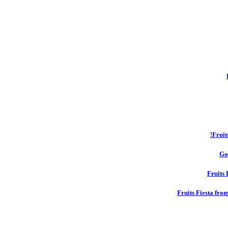
Fruit
Go
Fruits 
Fruits Fiesta fro