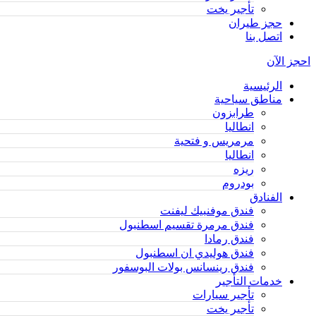
تأجير يخت
حجز طيران
اتصل بنا
احجز الآن
الرئيسية
مناطق سياحية
طرابزون
انطاليا
مرمريس و فتحية
انطاليا
ريزه
بودروم
الفنادق
فندق موفنبيك ليفنت
فندق مرمرة تقسيم اسطنبول
فندق رمادا
فندق هوليدي ان اسطنبول
فندق رينسانس بولات البوسفور
خدمات التأجير
تأجير سيارات
تأجير يخت