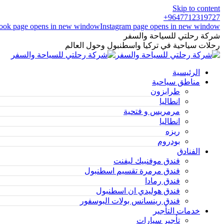
Skip to content
9647712319727+
ook page opens in new window
Instagram page opens in new window
شركة رحلتي للسياحة والسفر
رحلات سياحية في تركيا واسطنبول وحول العالم
الرئيسية
مناطق سياحية
طرابزون
انطاليا
مرمريس و فتحية
انطاليا
ريزه
بودروم
الفنادق
فندق موفنبيك ليفنت
فندق مرمرة تقسيم اسطنبول
فندق رمادا
فندق هوليدي ان اسطنبول
فندق رينسانس بولات البوسفور
خدمات التأجير
تأجير سيارات