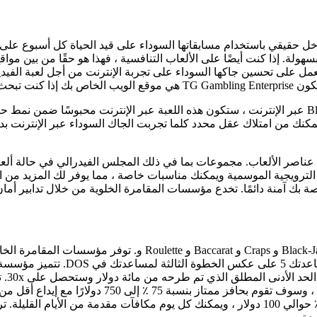
ن حيث Blackjack على الإنترنت ، وهو دخل حقيقي باستخدام مسابقاتها السوداء على قيد الح
من المهم عادة المقامرة بشكل معقول كلما تجربة لعبة فيديو Blackjack عبر الإنترنت ، ستكون هذه اللعبة ع
 سيمكنك من امتلاك عقل محدد كلما تجربت الجاك السوداء عبر الإنترنت 
ض الترويجية الموسمية ويمكنك مناسبات خاصة ، مما يوفر لك المزيد 
 بك آمنة دائمًا. تخدع مؤسسات المقامرة الخلوية من خلال تدابير أمان
يقدم الفندق الآن مجموعة متنوعة من لعبة الطاولة ، بالإضافة إلى Black-Jack و Craps و Baccarat و Roulette
بمكافأة تحية 
مكافأة نقدية شهرية جيدة بنسبة 7 ٪ ، راجع الحوافز البال بنسبة مائة ٪ حوالي 100 دولار ، ويمكنك 