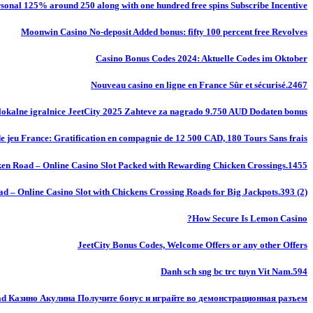
onal 125% around 250 along with one hundred free spins Subscribe Incentive
Moonwin Casino No-deposit Added bonus: fifty 100 percent free Revolves
Casino Bonus Codes 2024: Aktuelle Codes im Oktober
Nouveau casino en ligne en France Sûr et sécurisé.2467
okalne igralnice JeetCity 2025 Zahteve za nagrado 9.750 AUD Dodaten bonus
de jeu France: Gratification en compagnie de 12 500 CAD, 180 Tours Sans frais
en Road – Online Casino Slot Packed with Rewarding Chicken Crossings.1455
d – Online Casino Slot with Chickens Crossing Roads for Big Jackpots.393 (2)
How Secure Is Lemon Casino?
JeetCity Bonus Codes, Welcome Offers or any other Offers
Danh sch sng bc trc tuyn Vit Nam.594
ad Казино Акулина Получите бонус и играйте во демонстрационная разъем