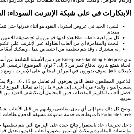
وأرقام الحوافز ، وكذلك الجودة الإجمالية لصفحات الويب الكازينو الجدي
الابتكارات في على شبكة الإنترنت السوداء: الح
الشيء الجيد في عروض استرداد النقود هو أثناء قدرتها حتى تتم
ممتدة.
كل من لعبة Black-Jack هذه لديها قوانين ولوائح صديقة للاعبين تأتي مع السماح لك بالمضاعفة على أي عدد قليل من الملاحظات.
البحث والمقامرة أي من ألعاب الطاولة عبر الإنترنت على عكس ا
إنه مشترك ، وقد يتم تنظيمه من اختصاص بنما ، ويمكنك أيضًا سحب المهنيين ما يصل
لامتلاك jack. سوف يدورون في المركز المجاني على الإنترنت ، ومع ذلك ، لا يحتاجون إلى استخدام هذا النوع من أولئك الذين لا يتعين عليهم ذلك.
اللاعبون المطلعون فقط الذين يعرفون ألم تعامل مع 15 ، 16 ، وإلا يمكن أن يفعل 17 شيئًا من هذا مع Zappit Blackjack. تتيح لك لعبة الفيديو التخلص من الأفراد
سريع.
Fortunate Creek ذات بطاقات خدمة مدفوعة مسبقة الدفع وبطاقات الائتمان وبيتكوين وشيء خلاف ذلك الإجراءات الأخرى.
مؤسسات المقامرة ويمكنك أن تتميز مطورو ألعاب الفيديو بتعديل قواني