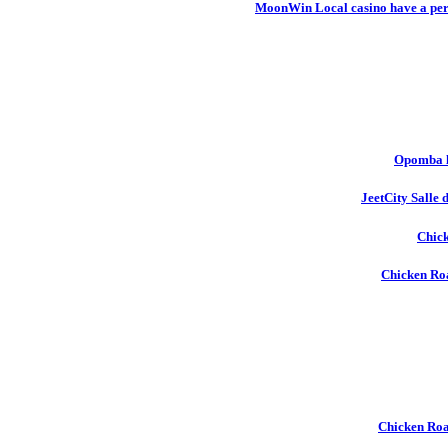
MoonWin Local casino have a pers
Opomba l
JeetCity Salle 
Chick
Chicken Roa
Chicken Ro