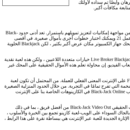
ادة أرباحها. ضع جزءًا من الرهان وأيضًا تم سداده لأولئك
ابعة مكافآت أكبر.
كانت الأخيرة رائعة من بطولات Blackjack ، إلى جانب العديد من أحداث Freeroll Weekly. سيتمكن المشاركون في Blackjack في الحد الأدنى من مواجهة إمكانيات لتعزيز تمويلهم باستمرار. تعد أدنى حدود Black-
Jack Online طريقة ممتازة للاستمتاع بالإثارة الجديدة لألعاب الفرد بدلاً من المخاطر غير الواقعية. بالإضافة إلى ذلك ، يتيح لك اكتشاف كيفية عمل 21 ويمكنك اختبار خطوات أخرى بأموال صغيرة. في أقصى
درجات الرهان الذي يمكن أن تراهن على طاولة jack السوداء على الشريط هو في الواقع خمسين دولارًا ، 100 دولار لامتلاك أيدي فردية. سيمنحك جهاز الكمبيوتر مكان عرض أكبر بكثير ، لكن Blackjack الخلوية
لا يستطيع الشخص سوى الاستمتاع بـ Black-Jack مجانًا تمامًا داخل وظيفة Solamente ، لأن هذه اللعبة عبر الإنترنت تحفزك من الجهاز. يقدم Live Broker Blackjack خيارات متعددة اللاعبين ، ولكن هذه لعبة نقدية
ألعاب الفيديو. إن محاولة تعلم هذه الأموال الحقيقية على المحك غير
Blackjack VIP رائع للهواتف المحمولة ، مع لحظات التحميل السريع وقد تكون أسلوبًا مباشرًا. يوفر التكيف مع أي شخص يحب Flush Blackjack على الإنترنت المعنى الفعلي للعملة. من المحتمل أن تكون لعبة
لضخمة التي تفرح تمامًا في التجربة. من خلال الحدود المنزلية الصغيرة
، ستجد حصصًا منخفضة من طاولات تناول الطعام في Blackjack في مؤسسات المقامرة عبر الإنترنت والممتلكات. كل التوفيق في لعبة الويب Black-Jack Online في الكازينوهات الخاصة بنا على الإنترنت
من بين هؤلاء الذين يحرصون على السحر الجديد من Croupiers الحقيقي ، فإن أخصائي الفيديو المتخصص في الوقت الحقيقي Black-Jack Video Out من أفضل فريق ، بما في ذلك
ستمتاع بالجاك السوداء على الويب-لعبة كازينو تجمع بين الخبرة والأسلوب ،
جة. إن الرصاصة المتاحة على مدار الساعة ، فإن تشغيل Jack على الإنترنت يعني أن الإثارة الجديدة للعبة عبر الإنترنت هي ببساطة نقرة على هذا الرابط ،