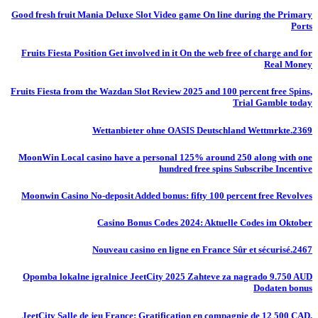
Good fresh fruit Mania Deluxe Slot Video game On line during the Primary
Ports
Fruits Fiesta Position Get involved in it On the web free of charge and for
Real Money
Fruits Fiesta from the Wazdan Slot Review 2025 and 100 percent free Spins,
Trial Gamble today
Wettanbieter ohne OASIS Deutschland Wettmrkte.2369
MoonWin Local casino have a personal 125% around 250 along with one
hundred free spins Subscribe Incentive
Moonwin Casino No-deposit Added bonus: fifty 100 percent free Revolves
Casino Bonus Codes 2024: Aktuelle Codes im Oktober
Nouveau casino en ligne en France Sûr et sécurisé.2467
Opomba lokalne igralnice JeetCity 2025 Zahteve za nagrado 9.750 AUD
Dodaten bonus
JeetCity Salle de jeu France: Gratification en compagnie de 12 500 CAD,