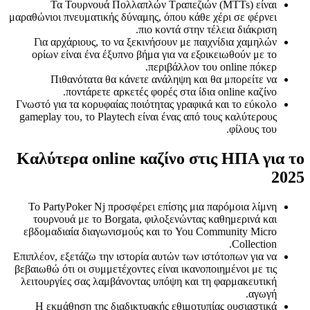
Τα Τουρνουά Πολλαπλών Τραπεζιών (MTTs) είναι
μαραθώνιοι πνευματικής δύναμης, όπου κάθε χέρι σε φέρνει
πιο κοντά στην τέλεια διάκριση.
Για αρχάριους, το να ξεκινήσουν με παιχνίδια χαμηλών
ορίων είναι ένα έξυπνο βήμα για να εξοικειωθούν με το
περιβάλλον του online πόκερ.
Πιθανότατα θα κάνετε ανάληψη και θα μπορείτε να
ποντάρετε αρκετές φορές στα ίδια online καζίνο.
Γνωστό για τα κορυφαίας ποιότητας γραφικά και το εύκολο
gameplay του, το Playtech είναι ένας από τους καλύτερους
φίλους του.
Καλύτερα online καζίνο στις ΗΠΑ για το
2025
Το PartyPoker Nj προσφέρει επίσης μια παρόμοια λίμνη
τουρνουά με το Borgata, φιλοξενώντας καθημερινά και
εβδομαδιαία διαγωνισμούς και το You Community Micro
Collection.
Επιπλέον, εξετάζω την ιστορία αυτών των ιστότοπων για να
βεβαιωθώ ότι οι συμμετέχοντες είναι ικανοποιημένοι με τις
λειτουργίες σας λαμβάνοντας υπόψη και τη φαρμακευτική
αγωγή.
Η εκμάθηση της διαδικτυακής εθιμοτυπίας ουσιαστικά