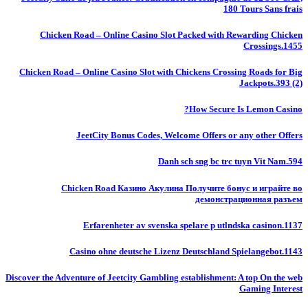
180 Tours Sans frais
Chicken Road – Online Casino Slot Packed with Rewarding Chicken
Crossings.1455
Chicken Road – Online Casino Slot with Chickens Crossing Roads for Big
Jackpots.393 (2)
How Secure Is Lemon Casino?
JeetCity Bonus Codes, Welcome Offers or any other Offers
Danh sch sng bc trc tuyn Vit Nam.594
Chicken Road Казино Акулина Получите бонус и играйте во
демонстрационная разъем
Erfarenheter av svenska spelare p utlndska casinon.1137
Casino ohne deutsche Lizenz Deutschland Spielangebot.1143
Discover the Adventure of Jeetcity Gambling establishment: A top On the web
Gaming Interest