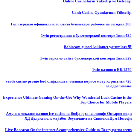
Online Casinoların Yükselişi ve Geleceği
Canlı Casino Oyunlarının Yükselişi
1win зеркало официального сайта букмекера рабочее на сегодня.288
1win регистрация в букмекерской конторе 1вин.435
💬 Bahiscom güncel kullanıcı yorumları
1win зеркало сайта букмекерской конторы 1вин.529
1win казино и БК.1579
20+ verde casino promo kod стајалишта чланака који се могу користити
за одређивање
Experience Ultimate Gaming On-the-Go: Why Wonderful Luck Casino is the
Top Choice for Mobile Players
Амунов локални казино ice casino najbolja igra на линији Онтарио води
ХД Делуке положај због Зеусплаи-а на Спиноки Цом Петофи
Live Baccarat On the internet A comprehensive Guide to To try porno teens