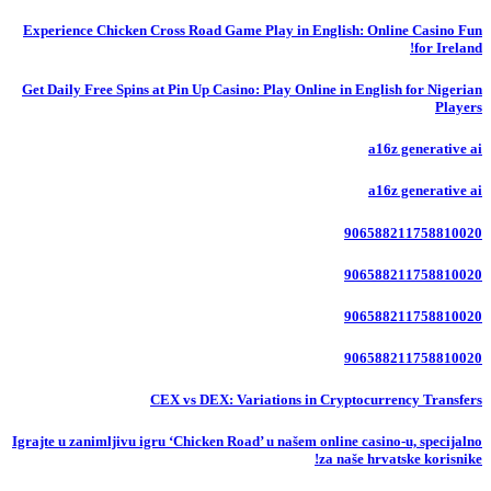
Experience Chicken Cross Road Game Play in English: Online Casino Fun
for Ireland!
Get Daily Free Spins at Pin Up Casino: Play Online in English for Nigerian
Players
a16z generative ai
a16z generative ai
906588211758810020
906588211758810020
906588211758810020
906588211758810020
CEX vs DEX: Variations in Cryptocurrency Transfers
Igrajte u zanimljivu igru ‘Chicken Road’ u našem online casino-u, specijalno
za naše hrvatske korisnike!