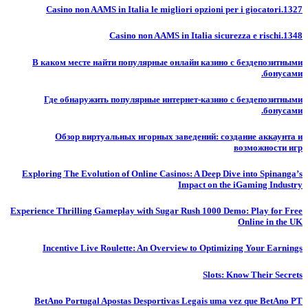
Casino non AAMS in Italia le migliori opzioni per i giocatori.1327
Casino non AAMS in Italia sicurezza e rischi.1348
В каком месте найти популярные онлайн казино с бездепозитными
бонусами.
Где обнаружить популярные интернет-казино с бездепозитными
бонусами.
Обзор виртуальных игорных заведений: создание аккаунта и
возможности игр
Exploring The Evolution of Online Casinos: A Deep Dive into Spinanga’s
Impact on the iGaming Industry
Experience Thrilling Gameplay with Sugar Rush 1000 Demo: Play for Free
Online in the UK
Incentive Live Roulette: An Overview to Optimizing Your Earnings
Slots: Know Their Secrets
BetAno Portugal Apostas Desportivas Legais uma vez que BetAno PT