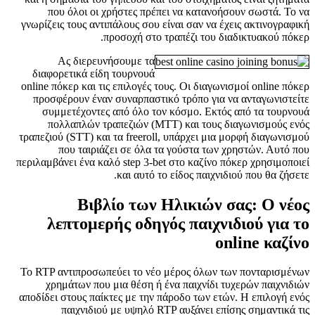
που όλοι οι χρήστες πρέπει να κατανοήσουν σωστά. Το να
γνωρίζεις τους αντιπάλους σου είναι σαν να έχεις ακτινογραφική
προσοχή στο τραπέζι του διαδικτυακού πόκερ.
Ας διερευνήσουμε τα
διαφορετικά είδη τουρνουά
online πόκερ και τις επιλογές τους. Οι διαγωνισμοί online πόκερ
προσφέρουν έναν συναρπαστικό τρόπο για να ανταγωνιστείτε
συμμετέχοντες από όλο τον κόσμο. Εκτός από τα τουρνουά
πολλαπλών τραπεζιών (MTT) και τους διαγωνισμούς ενός
τραπεζιού (STT) και τα freeroll, υπάρχει μια μορφή διαγωνισμού
που ταιριάζει σε όλα τα γούστα των χρηστών. Αυτό που
περιλαμβάνει ένα καλό step 3-bet στο καζίνο πόκερ χρησιμοποιεί
και αυτό το είδος παιχνιδιού που θα ζήσετε.
Βιβλίο των Ηλικιών σας: Ο νέος
λεπτομερής οδηγός παιχνιδιού για το
online καζίνο
Το RTP αντιπροσωπεύει το νέο μέρος όλων των πονταρισμένων
χρημάτων που μια θέση ή ένα παιχνίδι τυχερών παιχνιδιών
αποδίδει στους παίκτες με την πάροδο των ετών. Η επιλογή ενός
παιχνιδιού με υψηλό RTP αυξάνει επίσης σημαντικά τις