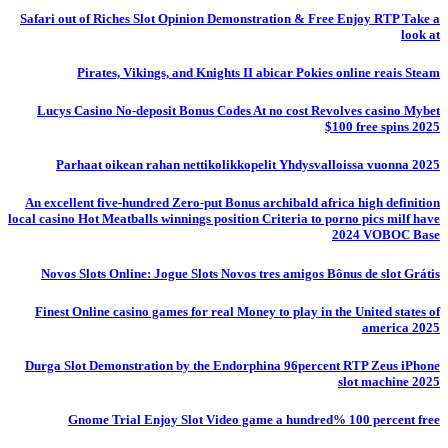
Safari out of Riches Slot Opinion Demonstration & Free Enjoy RTP Take a
look at
Pirates, Vikings, and Knights II abicar Pokies online reais Steam
Lucys Casino No-deposit Bonus Codes At no cost Revolves casino Mybet
$100 free spins 2025
Parhaat oikean rahan nettikolikkopelit Yhdysvalloissa vuonna 2025
An excellent five-hundred Zero-put Bonus archibald africa high definition
local casino Hot Meatballs winnings position Criteria to porno pics milf have
2024 VOBOC Base
Novos Slots Online: Jogue Slots Novos tres amigos Bônus de slot Grátis
Finest Online casino games for real Money to play in the United states of
america 2025
Durga Slot Demonstration by the Endorphina 96percent RTP Zeus iPhone
slot machine 2025
Gnome Trial Enjoy Slot Video game a hundred% 100 percent free