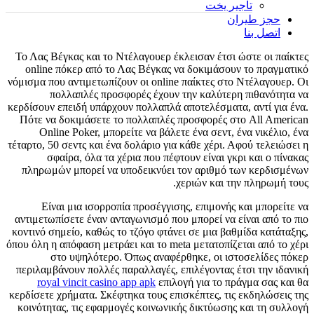
تأجير يخت
حجز طيران
اتصل بنا
Το Λας Βέγκας και το Ντέλαγουερ έκλεισαν έτσι ώστε οι παίκτες
online πόκερ από το Λας Βέγκας να δοκιμάσουν το πραγματικό
νόμισμα που αντιμετωπίζουν οι online παίκτες στο Ντέλαγουερ. Οι
πολλαπλές προσφορές έχουν την καλύτερη πιθανότητα να
κερδίσουν επειδή υπάρχουν πολλαπλά αποτελέσματα, αντί για ένα.
Πότε να δοκιμάσετε το πολλαπλές προσφορές στο All American
Online Poker, μπορείτε να βάλετε ένα σεντ, ένα νικέλιο, ένα
τέταρτο, 50 σεντς και ένα δολάριο για κάθε χέρι.
Αφού τελειώσει η
σφαίρα, όλα τα χέρια που πέφτουν είναι γκρι και ο πίνακας
πληρωμών μπορεί να υποδεικνύει τον αριθμό των κερδισμένων
χεριών και την πληρωμή τους.
Είναι μια ισορροπία προσέγγισης, επιμονής και μπορείτε να
αντιμετωπίσετε έναν ανταγωνισμό που μπορεί να είναι από το πιο
κοντινό σημείο, καθώς το τζόγο φτάνει σε μια βαθμίδα κατάταξης,
όπου όλη η απόφαση μετράει και το meta μετατοπίζεται από το χέρι
στο υψηλότερο. Όπως αναφέρθηκε, οι ιστοσελίδες πόκερ
περιλαμβάνουν πολλές παραλλαγές, επιλέγοντας έτσι την ιδανική
royal vincit casino app apk
επιλογή για το πράγμα σας και θα
κερδίσετε χρήματα. Σκέφτηκα τους επισκέπτες, τις εκδηλώσεις της
κοινότητας, τις εφαρμογές κοινωνικής δικτύωσης και τη συλλογή