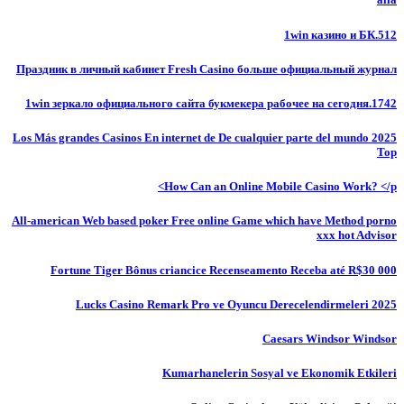
1win казино и БК.512
Праздник в личный кабинет Fresh Casino больше официальный журнал
1win зеркало официального сайта букмекера рабочее на сегодня.1742
Los Más grandes Casinos En internet de De cualquier parte del mundo 2025
Top
How Can an Online Mobile Casino Work? </p>
All-american Web based poker Free online Game which have Method porno
xxx hot Advisor
Fortune Tiger Bônus criancice Recenseamento Receba até R$30 000
Lucks Casino Remark Pro ve Oyuncu Derecelendirmeleri 2025
Caesars Windsor Windsor
Kumarhanelerin Sosyal ve Ekonomik Etkileri