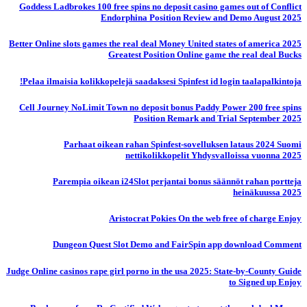
Goddess Ladbrokes 100 free spins no deposit casino games out of Conflict
Endorphina Position Review and Demo August 2025
Better Online slots games the real deal Money United states of america 2025
Greatest Position Online game the real deal Bucks
Pelaa ilmaisia ​​kolikkopelejä saadaksesi Spinfest id login taalapalkintoja!
Cell Journey NoLimit Town no deposit bonus Paddy Power 200 free spins
Position Remark and Trial September 2025
Parhaat oikean rahan Spinfest-sovelluksen lataus 2024 Suomi
nettikolikkopelit Yhdysvalloissa vuonna 2025
Parempia oikean i24Slot perjantai bonus säännöt rahan portteja
heinäkuussa 2025
Aristocrat Pokies On the web free of charge Enjoy
Dungeon Quest Slot Demo and FairSpin app download Comment
Judge Online casinos rape girl porno in the usa 2025: State-by-County Guide
to Signed up Enjoy