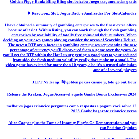
Golden Piggy Bank: Bling Bling slot beizebu Juego tragamonedas gratis
ᐈ Reactoonz Slot: Jogue Dado e Analisadas Por SlotsCalendar
I have obtained a summary of gambling enterprises to the finest extra offers
because of it slot. Within listing, you can work through the fresh gambling
enterprises by availability of totally free spins and their numbers. When
deciding on your own games playing consider the areas of Scorching Deluxe.
The newest RTP are a factor in gambling enterprises representing the new
percentage of currency you’ll discovered from a-game over the years. As
you’ll get the RTP within the Hot Luxury getting a good part to your reduced
front side, the fresh medium volatility really does make up a small. The
video game has existed for more than 10 years, also it’s a trusted admission
one of of several players.
JLPT N5 Kanji: 時 golden pokies casino ji, toki go out, hour
Release the Kraken: Jogue Acessível aquele Ganhe Bônus Exclusivos 2024
12 melhores jogos criancice perguntas como respostas e pagam você sobre
2025 Ganhe bagarote criancice veras
Alice Cooper plus the Tome of Insanity Play’n Go Demonstration and you
can Position Opinion