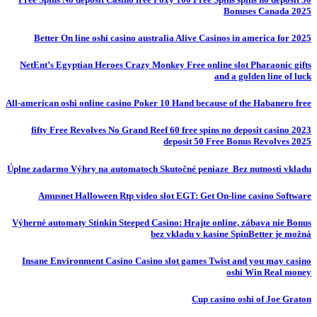
Bonuses Canada 2025
Better On line oshi casino australia Alive Casinos in america for 2025
NetEnt’s Egyptian Heroes Crazy Monkey Free online slot Pharaonic gifts
and a golden line of luck
All-american oshi online casino Poker 10 Hand because of the Habanero free
fifty Free Revolves No Grand Reef 60 free spins no deposit casino 2023
deposit 50 Free Bonus Revolves 2025
Úplne zadarmo Výhry na automatoch Skutočné peniaze ️ Bez nutnosti vkladu
Amusnet Halloween Rtp video slot EGT: Get On-line casino Software
Výherné automaty Stinkin Steeped Casino: Hrajte online, zábava nie Bonus
bez vkladu v kasíne SpinBetter je možná
Insane Environment Casino Casino slot games Twist and you may casino
oshi Win Real money
Cup casino oshi of Joe Graton