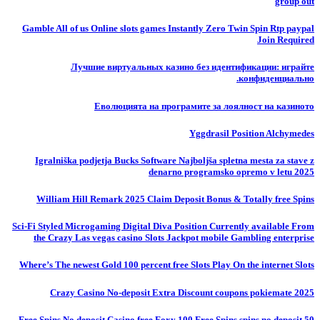
group out
Gamble All of us Online slots games Instantly Zero Twin Spin Rtp paypal
Join Required
Лучшие виртуальных казино без идентификации: играйте
конфиденциально.
Еволюцията на програмите за лоялност на казиното
Yggdrasil Position Alchymedes
Igralniška podjetja Bucks Software Najboljša spletna mesta za stave z
denarno programsko opremo v letu 2025
William Hill Remark 2025 Claim Deposit Bonus & Totally free Spins
Sci-Fi Styled Microgaming Digital Diva Position Currently available From
the Crazy Las vegas casino Slots Jackpot mobile Gambling enterprise
Where’s The newest Gold 100 percent free Slots Play On the internet Slots
Crazy Casino No-deposit Extra Discount coupons pokiemate 2025
50 Free Spins No deposit Casino free Foxy 100 Free Spins spins no deposit