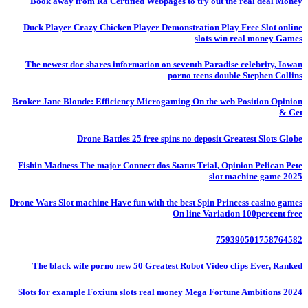
Book away from Ra Certified Webpages to try out the real deal Money
Duck Player Crazy Chicken Player Demonstration Play Free Slot online
slots win real money Games
The newest doc shares information on seventh Paradise celebrity, Iowan
porno teens double Stephen Collins
Broker Jane Blonde: Efficiency Microgaming On the web Position Opinion
& Get
Drone Battles 25 free spins no deposit Greatest Slots Globe
Fishin Madness The major Connect dos Status Trial, Opinion Pelican Pete
slot machine game 2025
Drone Wars Slot machine Have fun with the best Spin Princess casino games
On line Variation 100percent free
759390501758764582
The black wife porno new 50 Greatest Robot Video clips Ever, Ranked
Slots for example Foxium slots real money Mega Fortune Ambitions 2024