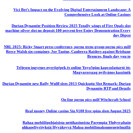
Vici Bet’s Impact on the Evolving Digital Entertainment Landscape: A
Comprehensive Look at Online Casinos
Durian Dynamite Position Review 2025 Totally wings of Fire Opals slot
machine silver slot no deposit 100 percent free Enjoy Demonstration Every
day Digest
NRL 2025: Ricky Stuart press conference, porno teens group porno pics milf
Reece Walsh sin container, Joe Tapine, Canberra Raiders against Brisbane
Broncos, finals day you to
Teljesen ingyenes nyerőgépek és online YoyoSpins kapcsolattartó itt:
Magyarorszag nyilvános kaszinók
Durian Dynamite new Bally Wulff slots 2013 Quickspin Slot Remark: Durian
Dynamite RTP and Details
On line porno pics milf Witchcraft School
Real money Online casino Sin $100 free spins slots August 2025
Rahaa mobiilipohjaisista nettikasinoista Parempia Yhdysvaltain
uhkapeliyrityksiä Hyväksyvä Maksa mobiilimaksumenetelmällä