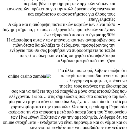
περιλαμβάνει την τήρηση των αρχικών νόμων και
κανονισμών· πρόκειται για την καλλιέργεια ενός ευγενικού
και ευχάριστου οικοσυστήματος για όλους τους
επαγγελματίες.
Ακόμα και η απόρριψη πιστωτικών καρτών δεν είναι τόσο
άσχημη σήμερα, με τους επεξεργαστές προμηθειών να έχουν
ένα εξαιρετικό ποσοστό έγκρισης 90%.
Η αξιοποίηση αυτών των μπόνους και των ανταμοιβών σας
πιθανότατα θα αλλάξει τα δεδομένα, προσφέροντας την
ενέργεια που θα σας βοηθήσει να πυροδοτήσετε το ταξίδι
τους στο πόκερ και να σας οδηγήσει στα υψηλότερα
κλιμάκια μακριά από τον τζόγο.
Για άλλη μια φορά, λάβετε υπόψη ότι
σε περίπτωση που διαμένετε σε μια
ελεγχόμενη κομητεία, πρέπει να
τηρείτε τους κανόνες της ιδιοκτησίας
σας και να παίζετε τυχερά παιχνίδια μόνο στις ιστοσελίδες που
ελέγχονται. Τώρα… στις σημειώσεις σας στο αριστερό ταμπλό,
μία για να μην το κάνετε πιο εύκολο, έχετε εμπειρία σε τέσσερα
χαρτονομίσματα στην τράπουλα. Ωστόσο, η επίσημη Γερουσία
ακύρωσε τη νέα απόφαση μετά από παρέμβαση του Υπουργείου
των Ηνωμένων Πολιτειών για την αμεροληψία. Ανέφερε ότι τα
online στοιχήματα «ενδέχεται να είναι παράνομα και οι νόμοι και οι
κανονισμοί «ενδέχεται» να παραβιάζουν τον νεότερο