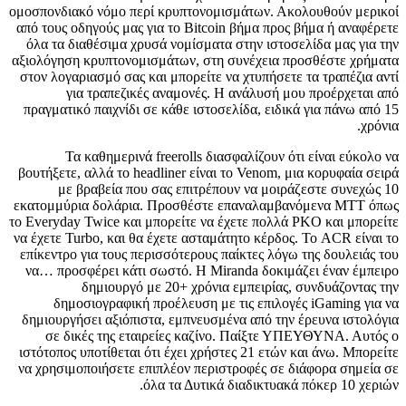
ομοσπονδιακό νόμο περί κρυπτονομισμάτων. Ακολουθούν μερικοί
από τους οδηγούς μας για το Bitcoin βήμα προς βήμα ή αναφέρετε
όλα τα διαθέσιμα χρυσά νομίσματα στην ιστοσελίδα μας για την
αξιολόγηση κρυπτονομισμάτων, στη συνέχεια προσθέστε χρήματα
στον λογαριασμό σας και μπορείτε να χτυπήσετε τα τραπέζια αντί
για τραπεζικές αναμονές. Η ανάλυσή μου προέρχεται από
πραγματικό παιχνίδι σε κάθε ιστοσελίδα, ειδικά για πάνω από 15
χρόνια.
Τα καθημερινά freerolls διασφαλίζουν ότι είναι εύκολο να
βουτήξετε, αλλά το headliner είναι το Venom, μια κορυφαία σειρά
με βραβεία που σας επιτρέπουν να μοιράζεστε συνεχώς 10
εκατομμύρια δολάρια. Προσθέστε επαναλαμβανόμενα MTT όπως
το Everyday Twice και μπορείτε να έχετε πολλά PKO και μπορείτε
να έχετε Turbo, και θα έχετε ασταμάτητο κέρδος. Το ACR είναι το
επίκεντρο για τους περισσότερους παίκτες λόγω της δουλειάς του
να… προσφέρει κάτι σωστό. Η Miranda δοκιμάζει έναν έμπειρο
δημιουργό με 20+ χρόνια εμπειρίας, συνδυάζοντας την
δημοσιογραφική προέλευση με τις επιλογές iGaming για να
δημιουργήσει αξιόπιστα, εμπνευσμένα από την έρευνα ιστολόγια
σε δικές της εταιρείες καζίνο. Παίξτε ΥΠΕΥΘΥΝΑ. Αυτός ο
ιστότοπος υποτίθεται ότι έχει χρήστες 21 ετών και άνω. Μπορείτε
να χρησιμοποιήσετε επιπλέον περιστροφές σε διάφορα σημεία σε
όλα τα Δυτικά διαδικτυακά πόκερ 10 χεριών.