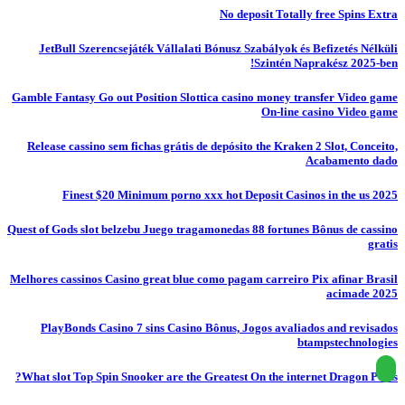
No deposit Totally free Spins Extra
JetBull Szerencsejáték Vállalati Bónusz Szabályok és Befizetés Nélküli
Szintén Naprakész 2025-ben!
Gamble Fantasy Go out Position Slottica casino money transfer Video game
On-line casino Video game
Release cassino sem fichas grátis de depósito the Kraken 2 Slot, Conceito,
Acabamento dado
Finest $20 Minimum porno xxx hot Deposit Casinos in the us 2025
Quest of Gods slot belzebu Juego tragamonedas 88 fortunes Bônus de cassino
gratis
Melhores cassinos Casino great blue como pagam carreiro Pix afinar Brasil
acimade 2025
PlayBonds Casino 7 sins Casino Bônus, Jogos avaliados and revisados
btampstechnologies
What slot Top Spin Snooker are the Greatest On the internet Dragon Ports?