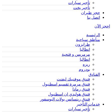
تأجير سيارات
تأجير يخت
حجز طيران
اتصل بنا
احجز الآن
الرئيسية
مناطق سياحية
طرابزون
انطاليا
مرمريس و فتحية
انطاليا
ريزه
بودروم
الفنادق
فندق موفنبيك ليفنت
فندق مرمرة تقسيم اسطنبول
فندق رمادا
فندق هوليدي ان اسطنبول
فندق رينسانس بولات البوسفور
خدمات التأجير
تأجير سيارات