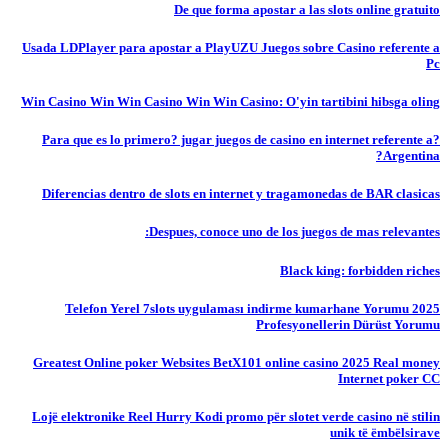
De que forma apostar a las slots online gratuito
Usada LDPlayer para apostar a PlayUZU Juegos sobre Casino referente a
Pc
Win Casino Win Win Casino Win Win Casino: O'yin tartibini hibsga oling
?Para que es lo primero? jugar juegos de casino en internet referente a
Argentina?
Diferencias dentro de slots en internet y tragamonedas de BAR clasicas
Despues, conoce uno de los juegos de mas relevantes:
Black king: forbidden riches
Telefon Yerel 7slots uygulaması indirme kumarhane Yorumu 2025
Profesyonellerin Dürüst Yorumu
Greatest Online poker Websites BetX101 online casino 2025 Real money
Internet poker CC
Lojë elektronike Reel Hurry Kodi promo për slotet verde casino në stilin
unik të ëmbëlsirave