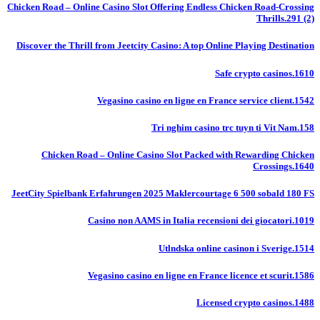
Chicken Road – Online Casino Slot Offering Endless Chicken Road-Crossing
Thrills.291 (2)
Discover the Thrill from Jeetcity Casino: A top Online Playing Destination
Safe crypto casinos.1610
Vegasino casino en ligne en France service client.1542
Tri nghim casino trc tuyn ti Vit Nam.158
Chicken Road – Online Casino Slot Packed with Rewarding Chicken
Crossings.1640
JeetCity Spielbank Erfahrungen 2025 Maklercourtage 6 500 sobald 180 FS
Casino non AAMS in Italia recensioni dei giocatori.1019
Utlndska online casinon i Sverige.1514
Vegasino casino en ligne en France licence et scurit.1586
Licensed crypto casinos.1488