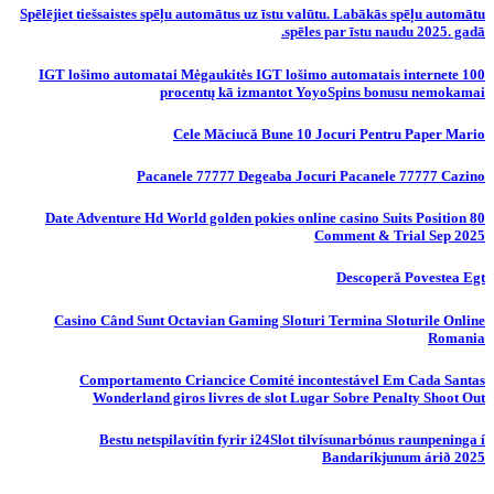
Spēlējiet tiešsaistes spēļu automātus uz īstu valūtu. Labākās spēļu automātu
spēles par īstu naudu 2025. gadā.
IGT lošimo automatai Mėgaukitės IGT lošimo automatais internete 100
procentų kā izmantot YoyoSpins bonusu nemokamai
Cele Măciucă Bune 10 Jocuri Pentru Paper Mario
Pacanele 77777 Degeaba Jocuri Pacanele 77777 Cazino
80 Date Adventure Hd World golden pokies online casino Suits Position
Comment & Trial Sep 2025
Descoperă Povestea Egt
Casino Când Sunt Octavian Gaming Sloturi Termina Sloturile Online
Romania
Comportamento Criancice Comité incontestável Em Cada Santas
Wonderland giros livres de slot Lugar Sobre Penalty Shoot Out
Bestu netspilavítin fyrir i24Slot tilvísunarbónus raunpeninga í
Bandaríkjunum árið 2025