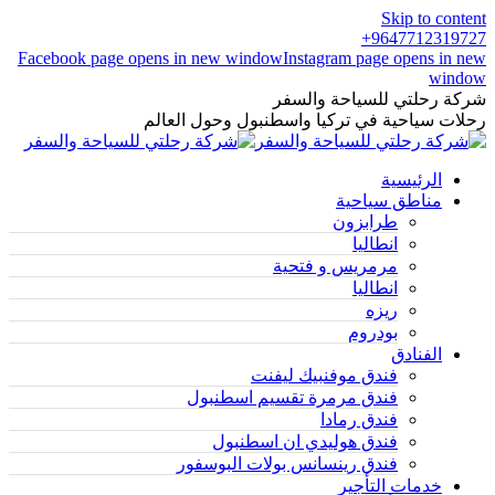
Skip to content
9647712319727+
Facebook page opens in new window
Instagram page opens in new
window
شركة رحلتي للسياحة والسفر
رحلات سياحية في تركيا واسطنبول وحول العالم
الرئيسية
مناطق سياحية
طرابزون
انطاليا
مرمريس و فتحية
انطاليا
ريزه
بودروم
الفنادق
فندق موفنبيك ليفنت
فندق مرمرة تقسيم اسطنبول
فندق رمادا
فندق هوليدي ان اسطنبول
فندق رينسانس بولات البوسفور
خدمات التأجير