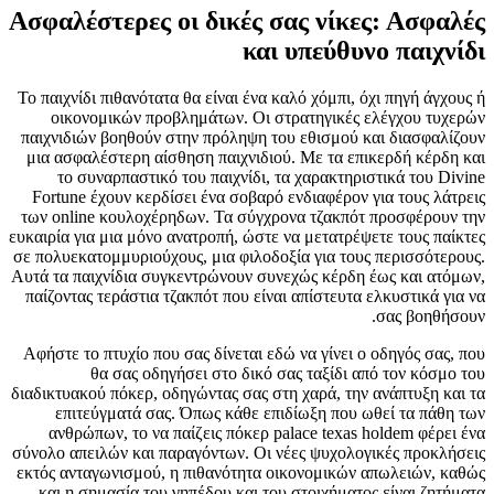
Ασφαλέστερες οι δικές σας νίκες: Ασφαλές
και υπεύθυνο παιχνίδι
Το παιχνίδι πιθανότατα θα είναι ένα καλό χόμπι, όχι πηγή άγχους ή
οικονομικών προβλημάτων. Οι στρατηγικές ελέγχου τυχερών
παιχνιδιών βοηθούν στην πρόληψη του εθισμού και διασφαλίζουν
μια ασφαλέστερη αίσθηση παιχνιδιού. Με τα επικερδή κέρδη και
το συναρπαστικό του παιχνίδι, τα χαρακτηριστικά του Divine
Fortune έχουν κερδίσει ένα σοβαρό ενδιαφέρον για τους λάτρεις
των online κουλοχέρηδων. Τα σύγχρονα τζακπότ προσφέρουν την
ευκαιρία για μια μόνο ανατροπή, ώστε να μετατρέψετε τους παίκτες
σε πολυεκατομμυριούχους, μια φιλοδοξία για τους περισσότερους.
Αυτά τα παιχνίδια συγκεντρώνουν συνεχώς κέρδη έως και ατόμων,
παίζοντας τεράστια τζακπότ που είναι απίστευτα ελκυστικά για να
σας βοηθήσουν.
Αφήστε το πτυχίο που σας δίνεται εδώ να γίνει ο οδηγός σας, που
θα σας οδηγήσει στο δικό σας ταξίδι από τον κόσμο του
διαδικτυακού πόκερ, οδηγώντας σας στη χαρά, την ανάπτυξη και τα
επιτεύγματά σας. Όπως κάθε επιδίωξη που ωθεί τα πάθη των
ανθρώπων, το να παίζεις πόκερ palace texas holdem φέρει ένα
σύνολο απειλών και παραγόντων. Οι νέες ψυχολογικές προκλήσεις
εκτός ανταγωνισμού, η πιθανότητα οικονομικών απωλειών, καθώς
και η σημασία του γηπέδου και του στοιχήματος είναι ζητήματα