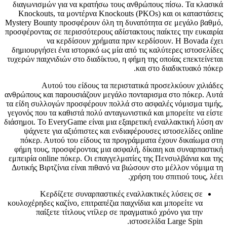
διαγωνισμών για να κρατήσω τους ανθρώπους πίσω. Τα κλασικά
Knockouts, τα μοντέρνα Knockouts (PKOs) και οι καταστάσεις
Mystery Bounty προσφέρουν όλη τη δυνατότητα σε μεγάλο βαθμό,
προσφέροντας σε περισσότερους αδίστακτους παίκτες την ευκαιρία
να κερδίσουν χρήματα πριν κερδίσουν. Η Bovada έχει
δημιουργήσει ένα ιστορικό ως μία από τις καλύτερες ιστοσελίδες
τυχερών παιχνιδιών στο διαδίκτυο, η φήμη της οποίας επεκτείνεται
και στο διαδικτυακό πόκερ.
Αυτού του είδους τα περιστατικά προσελκύουν χιλιάδες
ανθρώπους και παρουσιάζουν μεγάλο πονταρισμα στο πόκερ. Αυτά
τα είδη συλλογών προσφέρουν πολλά στο ασφαλές νόμισμα τιμής,
γεγονός που τα καθιστά πολύ ανταγωνιστικά και μπορείτε να είστε
διάσημοι. Το EveryGame είναι μια εξαιρετική εναλλακτική λύση αν
ψάχνετε για αξιόπιστες και ενδιαφέρουσες ιστοσελίδες online
πόκερ. Αυτού του είδους τα προγράμματα έχουν δικαίωμα στη
φήμη τους, προσφέροντας μια ασφαλή, δίκαιη και συναρπαστική
εμπειρία online πόκερ. Οι επαγγελματίες της Πενσυλβάνια και της
Δυτικής Βιρτζίνια είναι πιθανό να βιώσουν στο μέλλον νόμιμα τη
χρήση του σπιτιού τους, λέει.
Κερδίζετε συναρπαστικές εναλλακτικές λύσεις σε
κουλοχέρηδες καζίνο, επιτραπέζια παιχνίδια και μπορείτε να
παίξετε τίτλους ντίλερ σε πραγματικό χρόνο για την
ιστοσελίδα Large Spin.