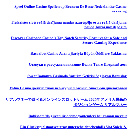
Speel Online Casino Spellen op Betsson: De Beste Nederlandse Casino
ervaring
Tiešsaistes slots reālā darījuma naudas azartspēļu ostas reālā darījuma
nauda, ​​kurai nav depozīta
Discover Casinado Casino’s Top-Notch Security Features for a Safe and
Secure Gaming Experience
Basaribet Casino Avantajlariyla Büyük Ödüllere Yaklasma
Отзвуки в рассуждении казино Волна Тенге Игорный дом
Sweet Bonanza Casinoda Yatirim Getirisi Saglayan Bonuslar
Volna Casino должностной веб-журнал Казино Анасейма диалоговый
リアルマネーで遊べるオンラインスロットゲーム 2025年アメリカ最高の
ポジションゲーム リアルマネー
Bahiscom’da güvenilir ödeme yöntemleri her zaman mevcut
Ein Glucksspielstaatsvertrag unterscheidet ebenfalls Slot Spiele &