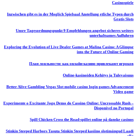
Casinospiele
Inzwischen gibt es in der Moglich Spielsaal Anstellung etliche Typen durch
Gratis Slots
Unsre Tagesordnungspunkt 9 Empfehlungen angebot sicheres weiters
unterhaltsames Auffuhren
Exploring the Evolution of Live Dealer Games at Malina Casino: A Glimpse
into the Future of Online Gaming
План лояльности: как онлайн-казино привлекают игроков
Online-kasinoiden Kehitys ja Tulevaisuus
Better Alive Gambling Vegas Slot mobile casino login games Advancement
Video game
Experimente o Excitante Jogo Demo do Cassino Online: Uncrossable Rush –
Disponível no Portugal
Spill Chicken Cross the Road-spillet online på danske casinos
Stinkin Steeped Harbors Tasuta Stinkin Steeped kasiino slotimängud Laadi
alla