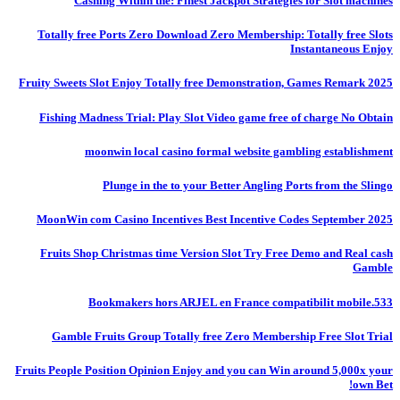
Cashing Within the: Finest Jackpot Strategies for Slot machines
Totally free Ports Zero Download Zero Membership: Totally free Slots
Instantaneous Enjoy
Fruity Sweets Slot Enjoy Totally free Demonstration, Games Remark 2025
Fishing Madness Trial: Play Slot Video game free of charge No Obtain
moonwin local casino formal website gambling establishment
Plunge in the to your Better Angling Ports from the Slingo
MoonWin com Casino Incentives Best Incentive Codes September 2025
Fruits Shop Christmas time Version Slot Try Free Demo and Real cash
Gamble
Bookmakers hors ARJEL en France compatibilit mobile.533
Gamble Fruits Group Totally free Zero Membership Free Slot Trial
Fruits People Position Opinion Enjoy and you can Win around 5,000x your
own Bet!