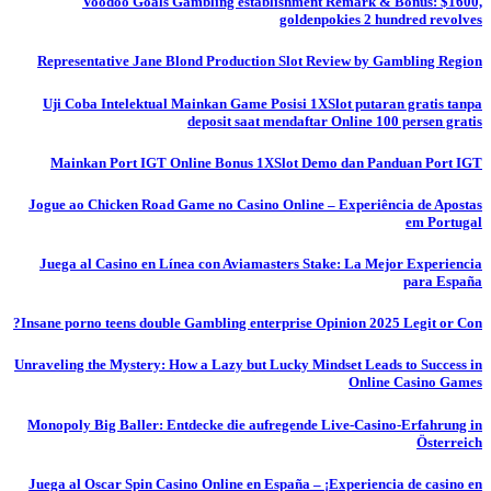
Voodoo Goals Gambling establishment Remark & Bonus: $1600,
goldenpokies 2 hundred revolves
Representative Jane Blond Production Slot Review by Gambling Region
Uji Coba Intelektual Mainkan Game Posisi 1XSlot putaran gratis tanpa
deposit saat mendaftar Online 100 persen gratis
Mainkan Port IGT Online Bonus 1XSlot Demo dan Panduan Port IGT
Jogue ao Chicken Road Game no Casino Online – Experiência de Apostas
em Portugal
Juega al Casino en Línea con Aviamasters Stake: La Mejor Experiencia
para España
Insane porno teens double Gambling enterprise Opinion 2025 Legit or Con?
Unraveling the Mystery: How a Lazy but Lucky Mindset Leads to Success in
Online Casino Games
Monopoly Big Baller: Entdecke die aufregende Live-Casino-Erfahrung in
Österreich
Juega al Oscar Spin Casino Online en España – ¡Experiencia de casino en