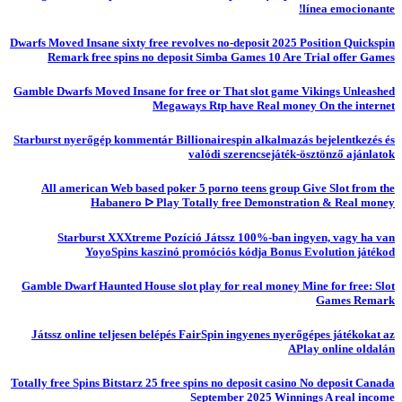
línea emocionante!
Dwarfs Moved Insane sixty free revolves no-deposit 2025 Position Quickspin
Remark free spins no deposit Simba Games 10 Are Trial offer Games
Gamble Dwarfs Moved Insane for free or That slot game Vikings Unleashed
Megaways Rtp have Real money On the internet
Starburst nyerőgép kommentár Billionairespin alkalmazás bejelentkezés és
valódi szerencsejáték-ösztönző ajánlatok
All american Web based poker 5 porno teens group Give Slot from the
Habanero ᐅ Play Totally free Demonstration & Real money
Starburst XXXtreme Pozíció Játssz 100%-ban ingyen, vagy ha van
YoyoSpins kaszinó promóciós kódja Bonus Evolution játékod
Gamble Dwarf Haunted House slot play for real money Mine for free: Slot
Games Remark
Játssz online teljesen belépés FairSpin ingyenes nyerőgépes játékokat az
APlay online oldalán
Totally free Spins Bitstarz 25 free spins no deposit casino No deposit Canada
September 2025 Winnings A real income