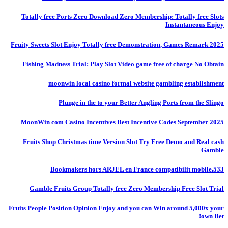
Totally free Ports Zero Download Zero Membership: Totally free Slots
Instantaneous Enjoy
Fruity Sweets Slot Enjoy Totally free Demonstration, Games Remark 2025
Fishing Madness Trial: Play Slot Video game free of charge No Obtain
moonwin local casino formal website gambling establishment
Plunge in the to your Better Angling Ports from the Slingo
MoonWin com Casino Incentives Best Incentive Codes September 2025
Fruits Shop Christmas time Version Slot Try Free Demo and Real cash
Gamble
Bookmakers hors ARJEL en France compatibilit mobile.533
Gamble Fruits Group Totally free Zero Membership Free Slot Trial
Fruits People Position Opinion Enjoy and you can Win around 5,000x your
own Bet!