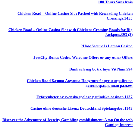
180 Tours Sans frais
Chicken Road – Online Casino Slot Packed with Rewarding Chicken
Crossings.1455
Chicken Road – Online Casino Slot with Chickens Crossing Roads for Big
Jackpots.393 (2)
How Secure Is Lemon Casino?
JeetCity Bonus Codes, Welcome Offers or any other Offers
Danh sch sng bc trc tuyn Vit Nam.594
Chicken Road Казино Акулина Получите бонус и играйте во
демонстрационная разъем
Erfarenheter av svenska spelare p utlndska casinon.1137
Casino ohne deutsche Lizenz Deutschland Spielangebot.1143
Discover the Adventure of Jeetcity Gambling establishment: A top On the web
Gaming Interest