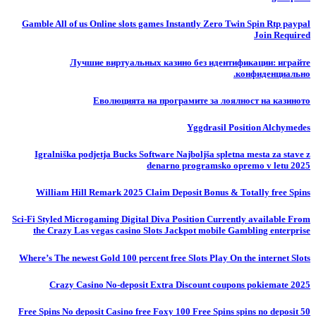
Gamble All of us Online slots games Instantly Zero Twin Spin Rtp paypal
Join Required
Лучшие виртуальных казино без идентификации: играйте
конфиденциально.
Еволюцията на програмите за лоялност на казиното
Yggdrasil Position Alchymedes
Igralniška podjetja Bucks Software Najboljša spletna mesta za stave z
denarno programsko opremo v letu 2025
William Hill Remark 2025 Claim Deposit Bonus & Totally free Spins
Sci-Fi Styled Microgaming Digital Diva Position Currently available From
the Crazy Las vegas casino Slots Jackpot mobile Gambling enterprise
Where’s The newest Gold 100 percent free Slots Play On the internet Slots
Crazy Casino No-deposit Extra Discount coupons pokiemate 2025
50 Free Spins No deposit Casino free Foxy 100 Free Spins spins no deposit