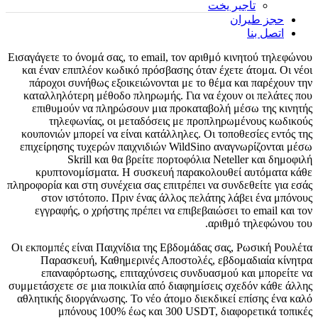
تأجير يخت
حجز طيران
اتصل بنا
Εισαγάγετε το όνομά σας, το email, τον αριθμό κινητού τηλεφώνου
και έναν επιπλέον κωδικό πρόσβασης όταν έχετε άτομα. Οι νέοι
πάροχοι συνήθως εξοικειώνονται με το θέμα και παρέχουν την
καταλληλότερη μέθοδο πληρωμής. Για να έχουν οι πελάτες που
επιθυμούν να πληρώσουν μια προκαταβολή μέσω της κινητής
τηλεφωνίας, οι μεταδόσεις με προπληρωμένους κωδικούς
κουπονιών μπορεί να είναι κατάλληλες.
Οι τοποθεσίες εντός της
επιχείρησης τυχερών παιχνιδιών WildSino αναγνωρίζονται μέσω
Skrill και θα βρείτε πορτοφόλια Neteller και δημοφιλή
κρυπτονομίσματα. Η συσκευή παρακολουθεί αυτόματα κάθε
πληροφορία και στη συνέχεια σας επιτρέπει να συνδεθείτε για εσάς
στον ιστότοπο. Πριν ένας άλλος πελάτης λάβει ένα μπόνους
εγγραφής, ο χρήστης πρέπει να επιβεβαιώσει το email και τον
αριθμό τηλεφώνου του.
Οι εκπομπές είναι Παιχνίδια της Εβδομάδας σας, Ρωσική Ρουλέτα
Παρασκευή, Καθημερινές Αποστολές, εβδομαδιαία κίνητρα
επαναφόρτωσης, επιταχύνσεις συνδυασμού και μπορείτε να
συμμετάσχετε σε μια ποικιλία από διαφημίσεις σχεδόν κάθε άλλης
αθλητικής διοργάνωσης. Το νέο άτομο διεκδικεί επίσης ένα καλό
μπόνους 100% έως και 300 USDT, διαφορετικά τοπικές