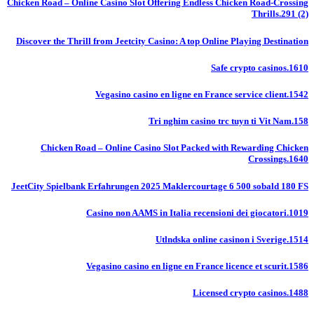
Chicken Road – Online Casino Slot Offering Endless Chicken Road-Crossing
Thrills.291 (2)
Discover the Thrill from Jeetcity Casino: A top Online Playing Destination
Safe crypto casinos.1610
Vegasino casino en ligne en France service client.1542
Tri nghim casino trc tuyn ti Vit Nam.158
Chicken Road – Online Casino Slot Packed with Rewarding Chicken
Crossings.1640
JeetCity Spielbank Erfahrungen 2025 Maklercourtage 6 500 sobald 180 FS
Casino non AAMS in Italia recensioni dei giocatori.1019
Utlndska online casinon i Sverige.1514
Vegasino casino en ligne en France licence et scurit.1586
Licensed crypto casinos.1488