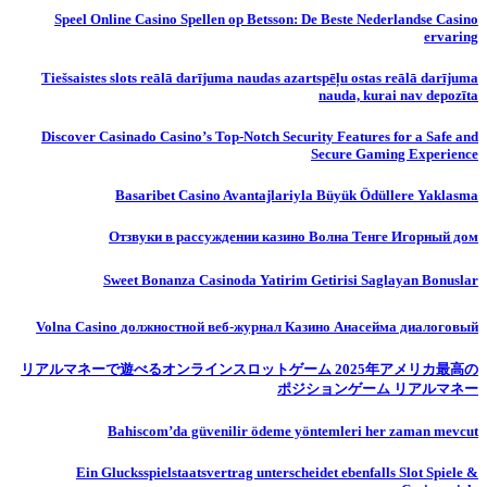
Speel Online Casino Spellen op Betsson: De Beste Nederlandse Casino
ervaring
Tiešsaistes slots reālā darījuma naudas azartspēļu ostas reālā darījuma
nauda, ​​kurai nav depozīta
Discover Casinado Casino’s Top-Notch Security Features for a Safe and
Secure Gaming Experience
Basaribet Casino Avantajlariyla Büyük Ödüllere Yaklasma
Отзвуки в рассуждении казино Волна Тенге Игорный дом
Sweet Bonanza Casinoda Yatirim Getirisi Saglayan Bonuslar
Volna Casino должностной веб-журнал Казино Анасейма диалоговый
リアルマネーで遊べるオンラインスロットゲーム 2025年アメリカ最高の
ポジションゲーム リアルマネー
Bahiscom’da güvenilir ödeme yöntemleri her zaman mevcut
Ein Glucksspielstaatsvertrag unterscheidet ebenfalls Slot Spiele &