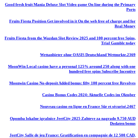
Good fresh fruit Mania Deluxe Slot Video game On line during the Primary
Ports
Fruits Fiesta Position Get involved in it On the web free of charge and for
Real Money
Fruits Fiesta from the Wazdan Slot Review 2025 and 100 percent free Spins,
Trial Gamble today
Wettanbieter ohne OASIS Deutschland Wettmrkte.2369
MoonWin Local casino have a personal 125% around 250 along with one
hundred free spins Subscribe Incentive
Moonwin Casino No-deposit Added bonus: fifty 100 percent free Revolves
Casino Bonus Codes 2024: Aktuelle Codes im Oktober
Nouveau casino en ligne en France Sûr et sécurisé.2467
Opomba lokalne igralnice JeetCity 2025 Zahteve za nagrado 9.750 AUD
Dodaten bonus
JeetCity Salle de jeu France: Gratification en compagnie de 12 500 CAD,