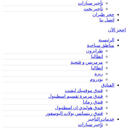
تأجير سيارات
تأجير يخت
حجز طيران
اتصل بنا
احجز الآن
الرئيسية
مناطق سياحية
طرابزون
انطاليا
مرمريس و فتحية
انطاليا
ريزه
بودروم
الفنادق
فندق موفنبيك ليفنت
فندق مرمرة تقسيم اسطنبول
فندق رمادا
فندق هوليدي ان اسطنبول
فندق رينسانس بولات البوسفور
خدمات التأجير
تأجير سيارات