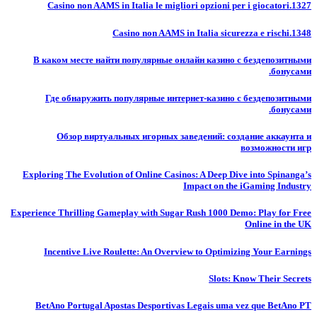
Casino non AAMS in Italia le migliori opzioni per i giocatori.1327
Casino non AAMS in Italia sicurezza e rischi.1348
В каком месте найти популярные онлайн казино с бездепозитными
бонусами.
Где обнаружить популярные интернет-казино с бездепозитными
бонусами.
Обзор виртуальных игорных заведений: создание аккаунта и
возможности игр
Exploring The Evolution of Online Casinos: A Deep Dive into Spinanga’s
Impact on the iGaming Industry
Experience Thrilling Gameplay with Sugar Rush 1000 Demo: Play for Free
Online in the UK
Incentive Live Roulette: An Overview to Optimizing Your Earnings
Slots: Know Their Secrets
BetAno Portugal Apostas Desportivas Legais uma vez que BetAno PT