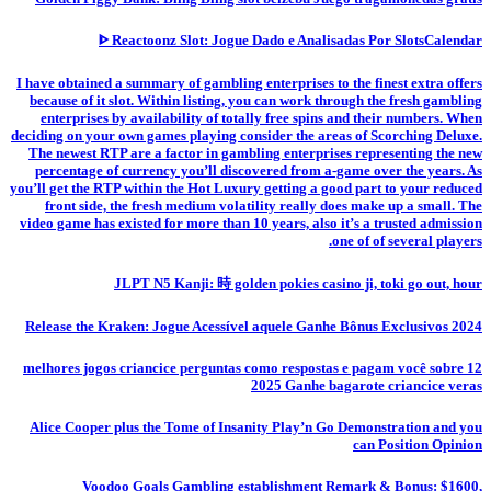
ᐈ Reactoonz Slot: Jogue Dado e Analisadas Por SlotsCalendar
I have obtained a summary of gambling enterprises to the finest extra offers
because of it slot. Within listing, you can work through the fresh gambling
enterprises by availability of totally free spins and their numbers. When
deciding on your own games playing consider the areas of Scorching Deluxe.
The newest RTP are a factor in gambling enterprises representing the new
percentage of currency you’ll discovered from a-game over the years. As
you’ll get the RTP within the Hot Luxury getting a good part to your reduced
front side, the fresh medium volatility really does make up a small. The
video game has existed for more than 10 years, also it’s a trusted admission
one of of several players.
JLPT N5 Kanji: 時 golden pokies casino ji, toki go out, hour
Release the Kraken: Jogue Acessível aquele Ganhe Bônus Exclusivos 2024
12 melhores jogos criancice perguntas como respostas e pagam você sobre
2025 Ganhe bagarote criancice veras
Alice Cooper plus the Tome of Insanity Play’n Go Demonstration and you
can Position Opinion
Voodoo Goals Gambling establishment Remark & Bonus: $1600,