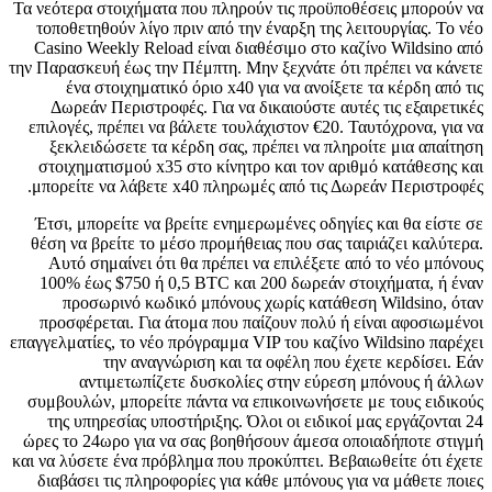
Τα νεότερα στοιχήματα που πληρούν τις προϋποθέσεις μπορούν να
τοποθετηθούν λίγο πριν από την έναρξη της λειτουργίας. Το νέο
Casino Weekly Reload είναι διαθέσιμο στο καζίνο Wildsino από
την Παρασκευή έως την Πέμπτη. Μην ξεχνάτε ότι πρέπει να κάνετε
ένα στοιχηματικό όριο x40 για να ανοίξετε τα κέρδη από τις
Δωρεάν Περιστροφές. Για να δικαιούστε αυτές τις εξαιρετικές
επιλογές, πρέπει να βάλετε τουλάχιστον €20. Ταυτόχρονα, για να
ξεκλειδώσετε τα κέρδη σας, πρέπει να πληροίτε μια απαίτηση
στοιχηματισμού x35 στο κίνητρο και τον αριθμό κατάθεσης και
μπορείτε να λάβετε x40 πληρωμές από τις Δωρεάν Περιστροφές.
Έτσι, μπορείτε να βρείτε ενημερωμένες οδηγίες και θα είστε σε
θέση να βρείτε το μέσο προμήθειας που σας ταιριάζει καλύτερα.
Αυτό σημαίνει ότι θα πρέπει να επιλέξετε από το νέο μπόνους
100% έως $750 ή 0,5 BTC και 200 ​​δωρεάν στοιχήματα, ή έναν
προσωρινό κωδικό μπόνους χωρίς κατάθεση Wildsino, όταν
προσφέρεται. Για άτομα που παίζουν πολύ ή είναι αφοσιωμένοι
επαγγελματίες, το νέο πρόγραμμα VIP του καζίνο Wildsino παρέχει
την αναγνώριση και τα οφέλη που έχετε κερδίσει. Εάν
αντιμετωπίζετε δυσκολίες στην εύρεση μπόνους ή άλλων
συμβουλών, μπορείτε πάντα να επικοινωνήσετε με τους ειδικούς
της υπηρεσίας υποστήριξης. Όλοι οι ειδικοί μας εργάζονται 24
ώρες το 24ωρο για να σας βοηθήσουν άμεσα οποιαδήποτε στιγμή
και να λύσετε ένα πρόβλημα που προκύπτει. Βεβαιωθείτε ότι έχετε
διαβάσει τις πληροφορίες για κάθε μπόνους για να μάθετε ποιες