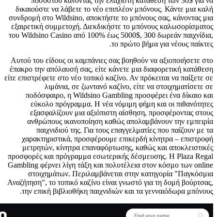
ποσοστού κάνοντας την ελάχιστη κατάθεση των 30$ για να
δικαιούστε να λάβετε το νέο επιπλέον μπόνους. Κάντε μια καλή
συνδρομή στο Wildsino, αποκτήστε το μπόνους σας, κάνοντας μια
εξαιρετική συμμετοχή. Διεκδικήστε το μπόνους καλωσορίσματος
του Wildsino Casino από 100% έως 5000$, 300 δωρεάν παιχνίδια,
το πρώτο βήμα για νέους παίκτες.
Αυτού του είδους οι καμπάνιες σας βοηθούν να αξιοποιήσετε στο
έπακρο την απόλαυσή σας, είτε κάνετε μια διαφορετική κατάθεση
είτε επιστρέφετε στο νέο τοπικό καζίνο. Αν πρόκειται να παίξετε σε
λιμάνια, σε ζωντανό καζίνο, είτε να στοιχηματίσετε σε
ποδόσφαιρο, η Wildsino Gambling προσφέρει ένα δίκαιο και
εύκολο πρόγραμμα. Η νέα νόμιμη φήμη και οι πιθανότητες
εξασφαλίζουν μια αξιόπιστη αίσθηση, προσφέροντας στους
ανθρώπους ικανοποίηση καθώς απολαμβάνουν την εμπειρία
παιχνιδιού της. Για τους επαγγελματίες που παίζουν με τα
χαρακτηριστικά, προσφέρουμε επικερδή κίνητρα – επιστροφή
μετρητών, κίνητρα επαναφόρτωσης, καθώς και αποκλειστικές
προσφορές και πρόγραμμα εσωτερικής δέσμευσης. Η Plaza Regal
Gambling φέρνει λίγη τάξη και πολυτέλεια στον κόσμο των online
στοιχημάτων. Περιλαμβάνεται στην κατηγορία "Παγκόσμια
Αναζήτηση", το τοπικό καζίνο είναι γνωστό για τη δομή βούρτσας,
την επική βιβλιοθήκη παιχνιδιών και τα γενναιόδωρα μπόνους.