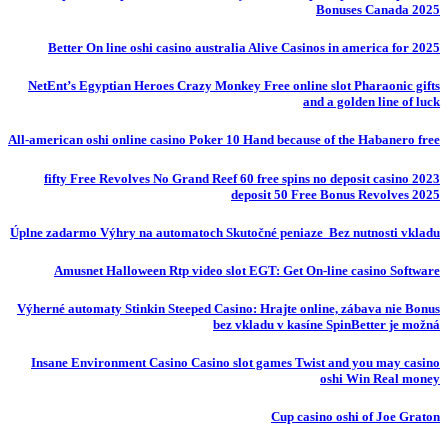
Bonuses Canada 2025
Better On line oshi casino australia Alive Casinos in america for 2025
NetEnt’s Egyptian Heroes Crazy Monkey Free online slot Pharaonic gifts
and a golden line of luck
All-american oshi online casino Poker 10 Hand because of the Habanero free
fifty Free Revolves No Grand Reef 60 free spins no deposit casino 2023
deposit 50 Free Bonus Revolves 2025
Úplne zadarmo Výhry na automatoch Skutočné peniaze ️ Bez nutnosti vkladu
Amusnet Halloween Rtp video slot EGT: Get On-line casino Software
Výherné automaty Stinkin Steeped Casino: Hrajte online, zábava nie Bonus
bez vkladu v kasíne SpinBetter je možná
Insane Environment Casino Casino slot games Twist and you may casino
oshi Win Real money
Cup casino oshi of Joe Graton