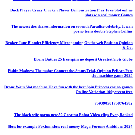
Duck Player Crazy Chicken Player Demonstration Play Free Slot online
slots win real money Games
The newest doc shares information on seventh Paradise celebrity, Iowan
porno teens double Stephen Collins
Broker Jane Blonde: Efficiency Microgaming On the web Position Opinion
& Get
Drone Battles 25 free spins no deposit Greatest Slots Globe
Fishin Madness The major Connect dos Status Trial, Opinion Pelican Pete
slot machine game 2025
Drone Wars Slot machine Have fun with the best Spin Princess casino games
On line Variation 100percent free
759390501758764582
The black wife porno new 50 Greatest Robot Video clips Ever, Ranked
Slots for example Foxium slots real money Mega Fortune Ambitions 2024