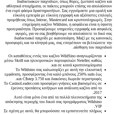
διαδικτυακών παιχνιδιών, όπως θύρες, ζωντανό καζίνο και
αθλητικά στοιχήματα, οι παίκτες μπορούν επίσης να απολαύσουν
ένα ευρύ φάσμα δραστηριοτήτων. Σας εγγυόμαστε μια ομαλή και
εύκολη εμπειρία με εύκολη εγγραφή και αξιόπιστες επιλογές
προμήθειας όπως Interac, Mastercard και κρυπτοπληρωμές. Στην
επιχείρηση καζίνο Wildsino, η ασφάλεια είναι η ύψιστη
προτεραιότητα. Προσφέρουμε υπηρεσίες εγγραφής και ασφαλείς
αγορές, για να σας βοηθήσουμε να απολαύσετε το δικό σας
διαδικτυακό παιχνίδι με ικανοποίηση. Μαζί με τις κανονικές
προσφορές και τα κίνητρά μας, σας επιτρέπουν να βελτιώσετε την
αίσθηση του παιχνιδιού.
Οι καταθέσεις εντός του καζίνο WildSino αναγνωρίζονται
μέσω Skrill και ηλεκτρονικών πορτοφολιών Neteller, καθώς
και σε κοινά κρυπτονομίσματα.
Το Wildsino σας καλωσορίζει με αυτή την ελκυστική
εμφάνιση, προσφέροντας ένα καλό μπόνους 250% suits έως
και C$step 3.750 και διακόσιες δωρεάν περιστροφές.
Το CasinoLeader.com προσφέρει γνήσιες και βασισμένες σε
έρευνες προτάσεις κινήτρων και ανάλυση καζίνο από το
2017.
Αυτό είναι μόνο ένα από τα πολλά πλεονεκτήματα της
απόκτησης περιοχής του δικού σας προγράμματος Wildsino
VIP.
Σε σχέση με αυτό, θα μπορούσατε να εμπιστευτείτε πλήρως