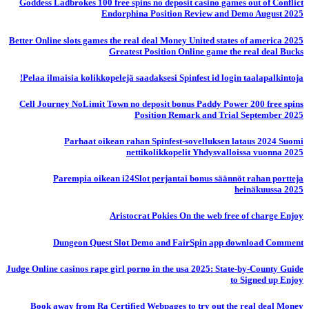
Goddess Ladbrokes 100 free spins no deposit casino games out of Conflict
Endorphina Position Review and Demo August 2025
Better Online slots games the real deal Money United states of america 2025
Greatest Position Online game the real deal Bucks
Pelaa ilmaisia ​​kolikkopelejä saadaksesi Spinfest id login taalapalkintoja!
Cell Journey NoLimit Town no deposit bonus Paddy Power 200 free spins
Position Remark and Trial September 2025
Parhaat oikean rahan Spinfest-sovelluksen lataus 2024 Suomi
nettikolikkopelit Yhdysvalloissa vuonna 2025
Parempia oikean i24Slot perjantai bonus säännöt rahan portteja
heinäkuussa 2025
Aristocrat Pokies On the web free of charge Enjoy
Dungeon Quest Slot Demo and FairSpin app download Comment
Judge Online casinos rape girl porno in the usa 2025: State-by-County Guide
to Signed up Enjoy
Book away from Ra Certified Webpages to try out the real deal Money