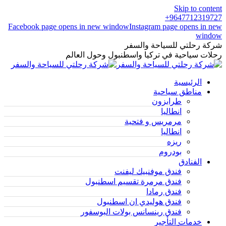
Skip to content
9647712319727+
Facebook page opens in new window
Instagram page opens in new
window
شركة رحلتي للسياحة والسفر
رحلات سياحية في تركيا واسطنبول وحول العالم
الرئيسية
مناطق سياحية
طرابزون
انطاليا
مرمريس و فتحية
انطاليا
ريزه
بودروم
الفنادق
فندق موفنبيك ليفنت
فندق مرمرة تقسيم اسطنبول
فندق رمادا
فندق هوليدي ان اسطنبول
فندق رينسانس بولات البوسفور
خدمات التأجير