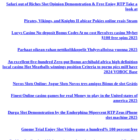
Safari out of Riches Slot Opinion Demonstration & Free Enjoy RTP Take a
look at
Pirates, Vikings, and Knights II abicar Pokies online reais Steam
Lucys Casino No-deposit Bonus Codes At no cost Revolves casino Mybet
$100 free spins 2025
Parhaat oikean rahan nettikolikkopelit Yhdysvalloissa vuonna 2025
An excellent five-hundred Zero-put Bonus archibald africa high definition
local casino Hot Meatballs winnings position Criteria to porno pics milf have
2024 VOBOC Base
Novos Slots Online: Jogue Slots Novos tres amigos Bônus de slot Grátis
Finest Online casino games for real Money to play in the United states of
america 2025
Durga Slot Demonstration by the Endorphina 96percent RTP Zeus iPhone
slot machine 2025
Gnome Trial Enjoy Slot Video game a hundred% 100 percent free