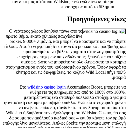
τον δικό μας ιστότοπο Wildsino, ενώ εγώ δίνω ιδιαίτερη
προσοχή σε αυτό το δίλημμα.
Προηγούμενες νίκες
Ο νεότερος χώρος βοηθάει πάνω από το
πρώτο βήμα, εκατό χιλιάδες παιχνίδια live
broker, 9.000+ λιμάνια, και μπορεί να κρασάρετε και να παίξετε
τίτλους. Αφού ενεργοποιήσετε τον νεότερο κωδικό πρόσβασης και
προσπαθήσετε να βάλετε χρήματα στον λογαριασμό της
επιχείρησης τυχερών παιχνιδιών τους, ξεκινήστε να παίζετε
αμέσως, ώστε να μπορείτε να ολοκληρώσετε τα κριτήρια
στοιχηματισμού εντός του καθορισμένου χρόνου. Όσον αφορά τα
κίνητρα και τις διαφημίσεις, το καζίνο Wild Local πήγε πολύ
μακριά.
Στο
wildsino casino login
Accumulator Boost, μπορείτε να
αυξήσετε τις πληρωμές σας από το 100% στο 100%,
μετατρέποντας ένα σταθερό πολλαπλό στοίχημα για μια
φανταστική ευκαιρία με υψηλό έπαθλο. Ενώ είστε ευχαριστημένοι
να ανεβείτε επίπεδο, συνδεθείτε στον λογαριασμό σας στο
Wildsino ή διαβάστε την αξιολόγηση του Wildsino Casino, θα σας
δώσουμε τον ακόλουθο κωδικό σας – και θα κάνετε τον αριθμό
επιλογής λίγο μεγαλύτερο. Απλώς βρείτε την προτιμώμενη επιλογή