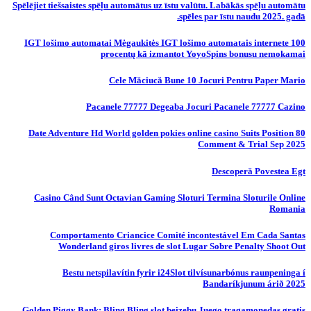
Spēlējiet tiešsaistes spēļu automātus uz īstu valūtu. Labākās spēļu automātu
spēles par īstu naudu 2025. gadā.
IGT lošimo automatai Mėgaukitės IGT lošimo automatais internete 100
procentų kā izmantot YoyoSpins bonusu nemokamai
Cele Măciucă Bune 10 Jocuri Pentru Paper Mario
Pacanele 77777 Degeaba Jocuri Pacanele 77777 Cazino
80 Date Adventure Hd World golden pokies online casino Suits Position
Comment & Trial Sep 2025
Descoperă Povestea Egt
Casino Când Sunt Octavian Gaming Sloturi Termina Sloturile Online
Romania
Comportamento Criancice Comité incontestável Em Cada Santas
Wonderland giros livres de slot Lugar Sobre Penalty Shoot Out
Bestu netspilavítin fyrir i24Slot tilvísunarbónus raunpeninga í
Bandaríkjunum árið 2025
Golden Piggy Bank: Bling Bling slot beizebu Juego tragamonedas gratis