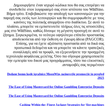
Δημιουργήστε έναν ισχυρό κώδικα που θα σας επιτρέψει να
συνδεθείτε στον λογαριασμό σας στον ιστότοπο του WildSino.
Βήμα τρίτο. Επιβεβαιώστε την αποδοχή των κανονισμών για την
παροχή σας εκτός των λειτουργιών και θα συμμορφωθείτε με τους
κανόνες της πολιτικής απορρήτου στο διαδίκτυο. Σε αυτό το
πλαίσιο, μπορείτε να εμπιστευτείτε πλήρως όλες τις ιστοσελίδες
μας στο WildSino, καθώς δίνουμε τη μέγιστη προσοχή σε αυτό το
ζήτημα. Συγκεκριμένα, το νεότερο υψηλότερο επίπεδο προστασίας
αποδεικνύεται από την έκθεση σε έγκυρη άδεια (PAGCOR).
Επίσης, για να έχετε αξιόπιστη προστασία από τα δικά σας
προσωπικά δεδομένα και να μπορείτε να κάνετε τραπεζικές
συναλλαγές από τα προφίλ, να εξερευνήσετε την προηγμένη
τεχνολογία ασφάλειας μελέτης. Όσο πιο σίγουρα χρησιμοποιείτε
την εμπειρία του δικού μας προγράμματος, τόσο πιο ελκυστικές
ανταμοιβές σας περιμένουν.
Dodane bonus kode igralnice MoonWin, najnovejše promocije in pregled
2025
The Ease of Using Mastercard for Online Gambling Enterprise Deposits
The Ease of Using Mastercard for Online Gambling Enterprise Deposits
Cashing Within the: Finest Jackpot Strategies for Slot machines