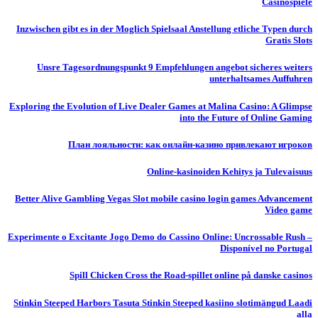
Casinospiele
Inzwischen gibt es in der Moglich Spielsaal Anstellung etliche Typen durch
Gratis Slots
Unsre Tagesordnungspunkt 9 Empfehlungen angebot sicheres weiters
unterhaltsames Auffuhren
Exploring the Evolution of Live Dealer Games at Malina Casino: A Glimpse
into the Future of Online Gaming
План лояльности: как онлайн-казино привлекают игроков
Online-kasinoiden Kehitys ja Tulevaisuus
Better Alive Gambling Vegas Slot mobile casino login games Advancement
Video game
Experimente o Excitante Jogo Demo do Cassino Online: Uncrossable Rush –
Disponível no Portugal
Spill Chicken Cross the Road-spillet online på danske casinos
Stinkin Steeped Harbors Tasuta Stinkin Steeped kasiino slotimängud Laadi
alla