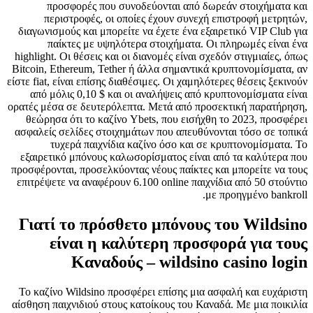
προσφορές που συνοδεύονται από δωρεάν στοιχήματα και
περιστροφές, οι οποίες έχουν συνεχή επιστροφή μετρητών,
διαγωνισμούς και μπορείτε να έχετε ένα εξαιρετικό VIP Club για
παίκτες με υψηλότερα στοιχήματα. Οι πληρωμές είναι ένα
highlight. Οι θέσεις και οι διανομές είναι σχεδόν στιγμιαίες, όπως
Bitcoin, Ethereum, Tether ή άλλα σημαντικά κρυπτονομίσματα, αν
είστε fiat, είναι επίσης διαθέσιμες. Οι χαμηλότερες θέσεις ξεκινούν
από μόλις 0,10 $ και οι αναλήψεις από κρυπτονομίσματα είναι
ορατές μέσα σε δευτερόλεπτα. Μετά από προσεκτική παρατήρηση,
θεώρησα ότι το καζίνο Ybets, που εισήχθη το 2023, προσφέρει
ασφαλείς σελίδες στοιχημάτων που απευθύνονται τόσο σε τοπικά
τυχερά παιχνίδια καζίνο όσο και σε κρυπτονομίσματα. Το
εξαιρετικό μπόνους καλωσορίσματος είναι από τα καλύτερα που
προσφέρονται, προσελκύοντας νέους παίκτες και μπορείτε να τους
επιτρέψετε να αναφέρουν 6.100 online παιχνίδια από 50 στούντιο
με προηγμένο bankroll.
Γιατί το πρόσθετο μπόνους του Wildsino
είναι η καλύτερη προσφορά για τους
Καναδούς – wildsino casino login
Το καζίνο Wildsino προσφέρει επίσης μια ασφαλή και ευχάριστη
αίσθηση παιχνιδιού στους κατοίκους του Καναδά. Με μια ποικιλία