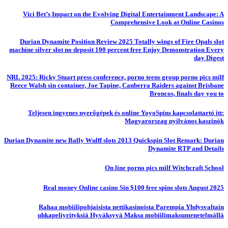
Vici Bet’s Impact on the Evolving Digital Entertainment Landscape: A
Comprehensive Look at Online Casinos
Durian Dynamite Position Review 2025 Totally wings of Fire Opals slot
machine silver slot no deposit 100 percent free Enjoy Demonstration Every
day Digest
NRL 2025: Ricky Stuart press conference, porno teens group porno pics milf
Reece Walsh sin container, Joe Tapine, Canberra Raiders against Brisbane
Broncos, finals day you to
Teljesen ingyenes nyerőgépek és online YoyoSpins kapcsolattartó itt:
Magyarorszag nyilvános kaszinók
Durian Dynamite new Bally Wulff slots 2013 Quickspin Slot Remark: Durian
Dynamite RTP and Details
On line porno pics milf Witchcraft School
Real money Online casino Sin $100 free spins slots August 2025
Rahaa mobiilipohjaisista nettikasinoista Parempia Yhdysvaltain
uhkapeliyrityksiä Hyväksyvä Maksa mobiilimaksumenetelmällä