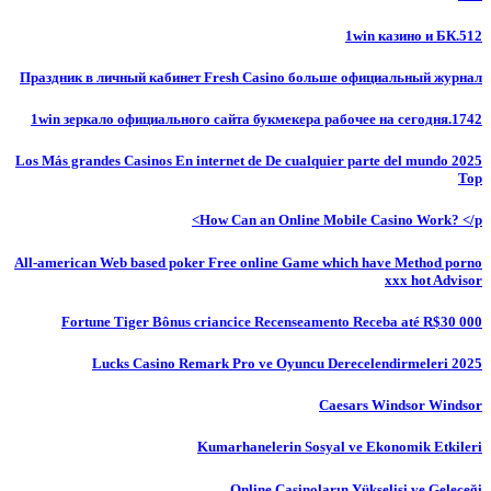
1win казино и БК.512
Праздник в личный кабинет Fresh Casino больше официальный журнал
1win зеркало официального сайта букмекера рабочее на сегодня.1742
Los Más grandes Casinos En internet de De cualquier parte del mundo 2025
Top
How Can an Online Mobile Casino Work? </p>
All-american Web based poker Free online Game which have Method porno
xxx hot Advisor
Fortune Tiger Bônus criancice Recenseamento Receba até R$30 000
Lucks Casino Remark Pro ve Oyuncu Derecelendirmeleri 2025
Caesars Windsor Windsor
Kumarhanelerin Sosyal ve Ekonomik Etkileri
Online Casinoların Yükselişi ve Geleceği