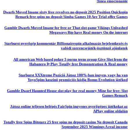
línea emocionante!
Dwarfs Moved Insane sixty free revolves no-deposit 2025 Position Quickspin
Remark free spins no deposit Simba Games 10 Are Trial offer Games
Gamble Dwarfs Moved Insane for free or That slot game Vikings Unleashed
Megaways Rtp have Real money On the internet
Starburst nyerőgép kommentár Billionairespin alkalmazás bejelentkezés és
valódi szerencsejáték-ösztönző ajánlatok
All american Web based poker 5 porno teens group Give Slot from the
Habanero ᐅ Play Totally free Demonstration & Real money
Starburst XXXtreme Pozíció Játssz 100%-ban ingyen, vagy ha van
YoyoSpins kaszinó promóciós kódja Bonus Evolution játékod
Gamble Dwarf Haunted House slot play for real money Mine for free: Slot
Games Remark
Játssz online teljesen belépés FairSpin ingyenes nyerőgépes játékokat az
APlay online oldalán
Totally free Spins Bitstarz 25 free spins no deposit casino No deposit Canada
September 2025 Winnings A real income