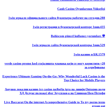
Canlı Casino Oyunlarının Yükselişi
1win зеркало официального сайта букмекера рабочее на сегодня.288
1win регистрация в букмекерской конторе 1вин.435
💬 Bahiscom güncel kullanıcı yorumları
1win зеркало сайта букмекерской конторы 1вин.529
1win казино и БК.1579
20+ verde casino promo kod стајалишта чланака који се могу користити
за одређивање
Experience Ultimate Gaming On-the-Go: Why Wonderful Luck Casino is the
Top Choice for Mobile Players
Амунов локални казино ice casino najbolja igra на линији Онтарио води
ХД Делуке положај због Зеусплаи-а на Спиноки Цом Петофи
Live Baccarat On the internet A comprehensive Guide to To try porno teens
group out