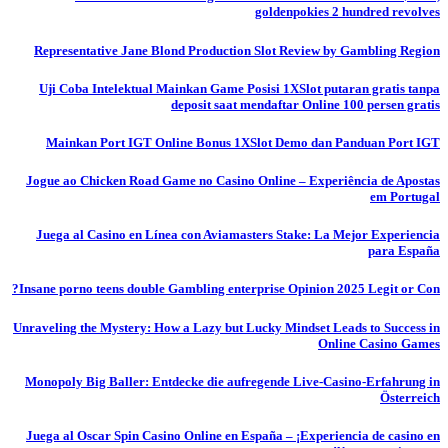
goldenpokies 2 hundred revolves
Representative Jane Blond Production Slot Review by Gambling Region
Uji Coba Intelektual Mainkan Game Posisi 1XSlot putaran gratis tanpa
deposit saat mendaftar Online 100 persen gratis
Mainkan Port IGT Online Bonus 1XSlot Demo dan Panduan Port IGT
Jogue ao Chicken Road Game no Casino Online – Experiência de Apostas
em Portugal
Juega al Casino en Línea con Aviamasters Stake: La Mejor Experiencia
para España
Insane porno teens double Gambling enterprise Opinion 2025 Legit or Con?
Unraveling the Mystery: How a Lazy but Lucky Mindset Leads to Success in
Online Casino Games
Monopoly Big Baller: Entdecke die aufregende Live-Casino-Erfahrung in
Österreich
Juega al Oscar Spin Casino Online en España – ¡Experiencia de casino en