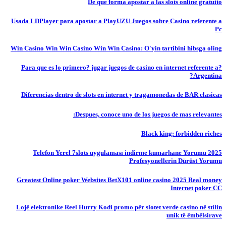
De que forma apostar a las slots online gratuito
Usada LDPlayer para apostar a PlayUZU Juegos sobre Casino referente a
Pc
Win Casino Win Win Casino Win Win Casino: O'yin tartibini hibsga oling
?Para que es lo primero? jugar juegos de casino en internet referente a
Argentina?
Diferencias dentro de slots en internet y tragamonedas de BAR clasicas
Despues, conoce uno de los juegos de mas relevantes:
Black king: forbidden riches
Telefon Yerel 7slots uygulaması indirme kumarhane Yorumu 2025
Profesyonellerin Dürüst Yorumu
Greatest Online poker Websites BetX101 online casino 2025 Real money
Internet poker CC
Lojë elektronike Reel Hurry Kodi promo për slotet verde casino në stilin
unik të ëmbëlsirave