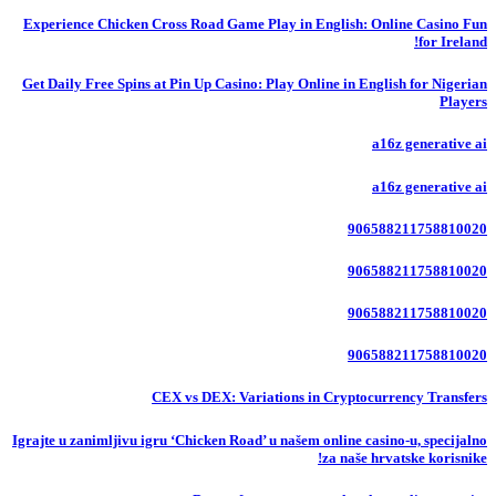
Experience Chicken Cross Road Game Play in English: Online Casino Fun
for Ireland!
Get Daily Free Spins at Pin Up Casino: Play Online in English for Nigerian
Players
a16z generative ai
a16z generative ai
906588211758810020
906588211758810020
906588211758810020
906588211758810020
CEX vs DEX: Variations in Cryptocurrency Transfers
Igrajte u zanimljivu igru ‘Chicken Road’ u našem online casino-u, specijalno
za naše hrvatske korisnike!