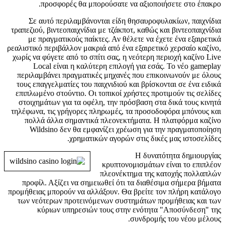
προσφορές θα μπορούσατε να αξιοποιήσετε στο έπακρο.
Σε αυτό περιλαμβάνονται είδη θησαυροφυλακίων, παιχνίδια
τραπεζιού, βιντεοπαιχνίδια με τζάκποτ, καθώς και βιντεοπαιχνίδια
με πραγματικούς παίκτες. Αν θέλετε να έχετε ένα εξαιρετικά
ρεαλιστικό περιβάλλον μακριά από ένα εξαιρετικό χερσαίο καζίνο,
χωρίς να φύγετε από το σπίτι σας, η νεότερη περιοχή καζίνο Live
Local είναι η καλύτερη επιλογή για εσάς. Το νέο gameplay
περιλαμβάνει πραγματικές μηχανές που επικοινωνούν με όλους
τους επαγγελματίες του παιχνιδιού και βρίσκονται σε ένα ειδικά
επιπλωμένο στούντιο. Οι τοπικοί χρήστες προτιμούν τις σελίδες
στοιχημάτων για τα οφέλη, την πρόσβαση στα δικά τους κινητά
τηλέφωνα, τις γρήγορες πληρωμές, τα προσοδοφόρα μπόνους και
πολλά άλλα σημαντικά πλεονεκτήματα. Η πλατφόρμα καζίνο
Wildsino δεν θα εμφανίζει χρέωση για την πραγματοποίηση
χρηματικών αγορών στις δικές μας ιστοσελίδες.
Η δυνατότητα δημιουργίας
κρυπτονομισμάτων είναι το επιπλέον
πλεονέκτημα της κατοχής πολλαπλών
προφίλ. Αξίζει να σημειωθεί ότι τα διαθέσιμα σήμερα βήματα
προμήθειας μπορούν να αλλάξουν. Θα βρείτε τον πλήρη κατάλογο
των νεότερων προτεινόμενων συστημάτων προμήθειας και των
κύριων υπηρεσιών τους στην ενότητα "Αποσύνδεση" της
συνδρομής του νέου μέλους.